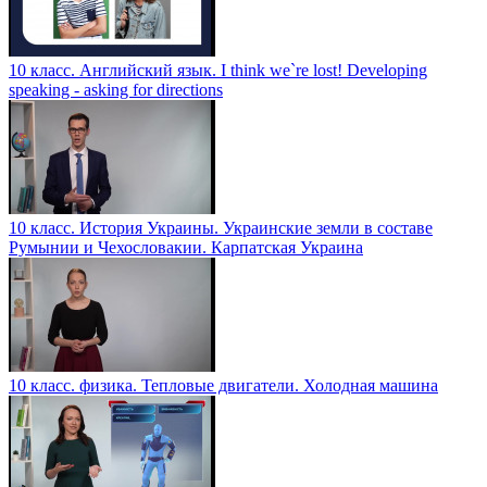
10 класс. Английский язык. I think we`re lost! Developing
speaking - asking for directions
10 класс. История Украины. Украинские земли в составе
Румынии и Чехословакии. Карпатская Украина
10 класс. физика. Тепловые двигатели. Холодная машина