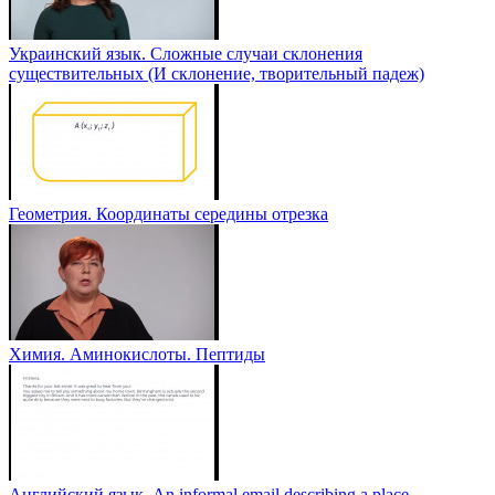
Украинский язык. Сложные случаи склонения
существительных (И склонение, творительный падеж)
Геометрия. Координаты середины отрезка
Химия. Аминокислоты. Пептиды
Английский язык. An informal email describing a place -