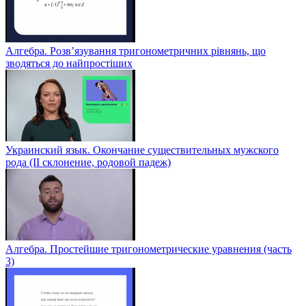
Алгебра. Розв’язування тригонометричних рівнянь, що
зводяться до найпростіших
Украинский язык. Окончание существительных мужского
рода (II склонение, родовой падеж)
Алгебра. Простейшие тригонометрические уравнения (часть
3)