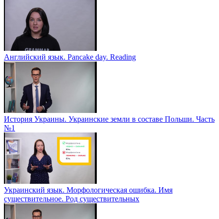
Английский язык. Pancake day. Reading
История Украины. Украинские земли в составе Польши. Часть
№1
Украинский язык. Морфологическая ошибка. Имя
существительное. Род существительных