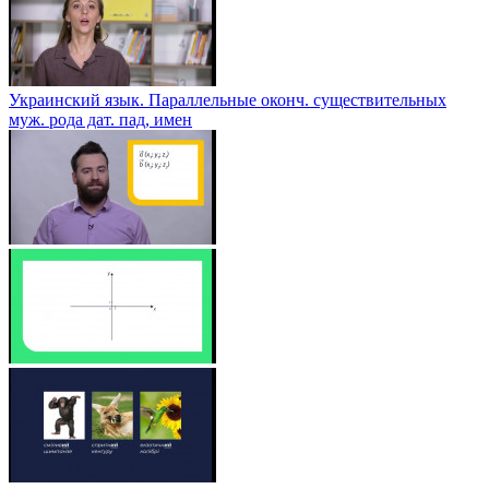
Украинский язык. Параллельные оконч. существительных
муж. рода дат. пад, имен