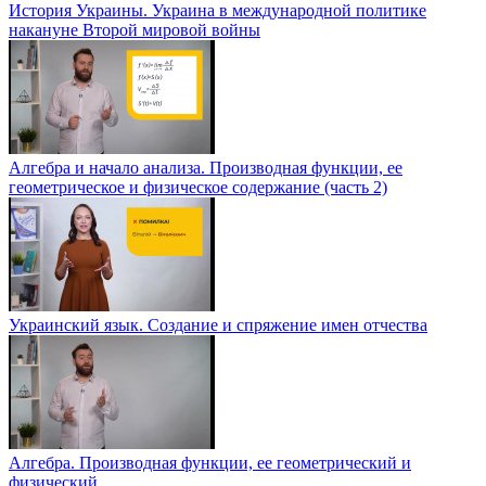
История Украины. Украина в международной политике
накануне Второй мировой войны
Алгебра и начало анализа. Производная функции, ее
геометрическое и физическое содержание (часть 2)
Украинский язык. Создание и спряжение имен отчества
Алгебра. Производная функции, ее геометрический и
физический