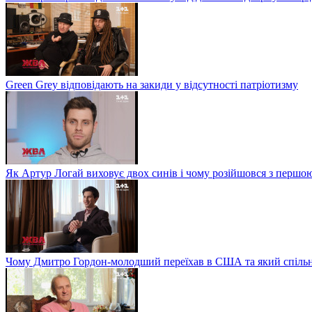
Green Grey відповідають на закиди у відсутності патріотизму
Як Артур Логай виховує двох синів і чому розійшовся з перш
Чому Дмитро Гордон-молодший переїхав в США та який спільн