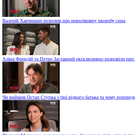
Валерій Харчишин розповів про невиліковну хворобу сина
Аліна Френдій та Петро Заставний ексклюзивно розповіли про 
Чи вийшов Остап Ступка з тіні рідного батька та чому попере