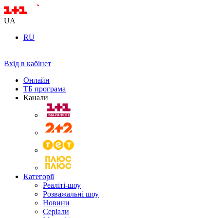
UA
RU
Вхід в кабінет
Онлайн
ТБ програма
Канали
Категорії
Реаліті-шоу
Розважальні шоу
Новини
Серіали