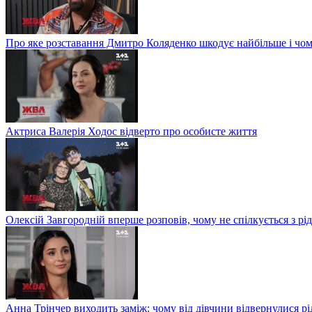
Про яке розставання Дмитро Коляденко шкодує найбільше і чом
Актриса Валерія Ходос відверто про особисте життя
Олексій Завгородній вперше розповів, чому не спілкується з рі
Анна Трінчер виходить заміж: чому від дівчини відвернулися рід