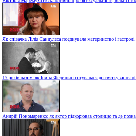
Вікторія Маремуха ексклюзивно про бісексуальність, вільні сто
Як співачка Лілія Сандулеса поєднувала материнство і гастролі
15 років разом: як Ірина Федишин готувалася до святкування рі
Андрій Пономаренко: як актор підкорював столицю та де поз