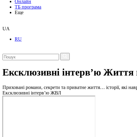
Онлайн
ТБ програма
Еще
UA
RU
Ексклюзивні інтерв’ю Життя 
Приховані романи, секрети та приватне життя… історії, які на
Ексклюзивні інтерв’ю ЖВЛ