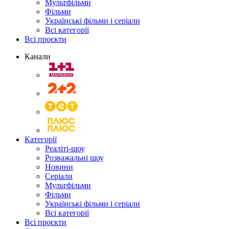
Мультфільми
Фільми
Українські фільми і серіали
Всі категорії
Всі проєкти
Канали
Категорії
Реаліті-шоу
Розважальні шоу
Новини
Серіали
Мультфільми
Фільми
Українські фільми і серіали
Всі категорії
Всі проєкти