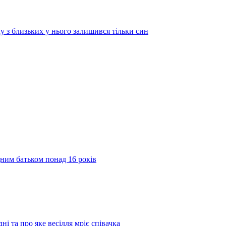
у з близьких у нього залишився тільки син
дним батьком понад 16 років
ні та про яке весілля мріє співачка