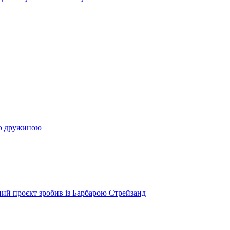
ою дружиною
ий проєкт зробив із Барбарою Стрейзанд