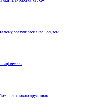
сунки та акторську кар'єру
 та чому розлучилася з Іво Бобулом
чниці весілля
найомився з новою дружиною