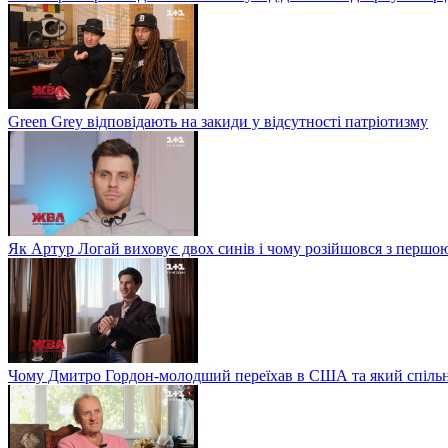
Green Grey відповідають на закиди у відсутності патріотизму
Як Артур Логай виховує двох синів і чому розійшовся з перш
Чому Дмитро Гордон-молодший переїхав в США та який спільн