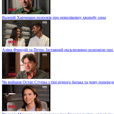
Валерій Харчишин розповів про невиліковну хворобу сина
Аліна Френдій та Петро Заставний ексклюзивно розповіли про 
Чи вийшов Остап Ступка з тіні рідного батька та чому попере