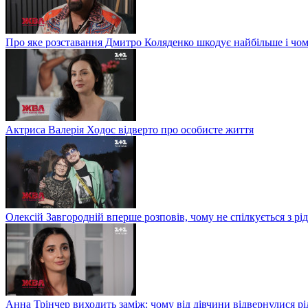
Про яке розставання Дмитро Коляденко шкодує найбільше і чом
Актриса Валерія Ходос відверто про особисте життя
Олексій Завгородній вперше розповів, чому не спілкується з рі
Анна Трінчер виходить заміж: чому від дівчини відвернулися рід