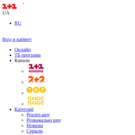
UA
RU
Вхід в кабінет
Онлайн
ТБ програма
Канали
Категорії
Реаліті-шоу
Розважальні шоу
Новини
Серіали