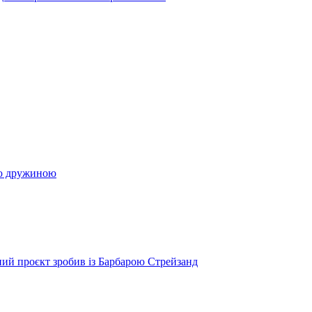
ою дружиною
ий проєкт зробив із Барбарою Стрейзанд