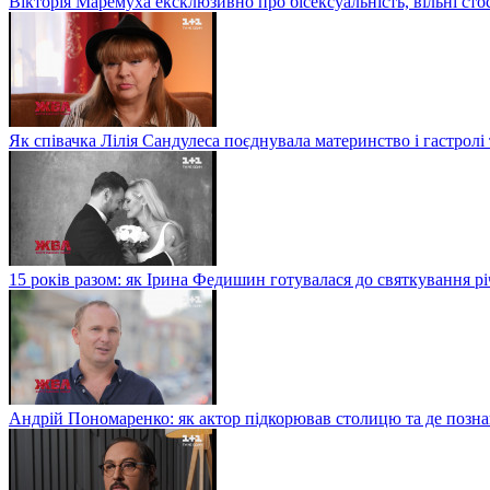
Вікторія Маремуха ексклюзивно про бісексуальність, вільні сто
Як співачка Лілія Сандулеса поєднувала материнство і гастролі
15 років разом: як Ірина Федишин готувалася до святкування рі
Андрій Пономаренко: як актор підкорював столицю та де поз