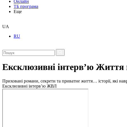
Онлайн
ТБ програма
Еще
UA
RU
Ексклюзивні інтерв’ю Життя 
Приховані романи, секрети та приватне життя… історії, які на
Ексклюзивні інтерв’ю ЖВЛ