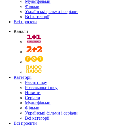
Мультфільми
Фільми
Українські фільми і серіали
Всі категорії
Всі проєкти
Канали
Категорії
Реаліті-шоу
Розважальні шоу
Новини
Серіали
Мультфільми
Фільми
Українські фільми і серіали
Всі категорії
Всі проєкти