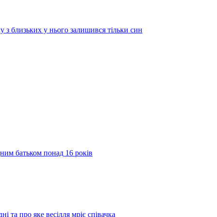
у з близьких у нього залишився тільки син
дним батьком понад 16 років
ні та про яке весілля мріє співачка