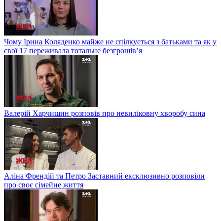
Чому Ірина Коляденко майже не спілкується з батьками та як у
свої 17 переживала тотальне безгрошів’я
Валерій Харчишин розповів про невиліковну хворобу сина
Аліна Френдій та Петро Заставний ексклюзивно розповіли
про своє сімейне життя