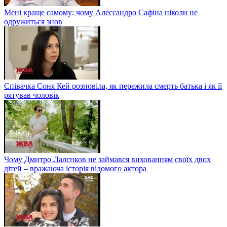
Мені краще самому: чому Алессандро Сафіна ніколи не
одружиться знов
Співачка Соня Кей розповіла, як пережила смерть батька і як її
рятував чоловік
Чому Дмитро Лалєнков не займався вихованням своїх двох
дітей – вражаюча історія відомого актора