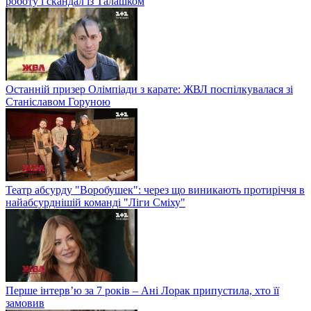
роботу і скандал із Талашком
Останній призер Олімпіади з карате: ЖВЛ поспілкувалася зі
Станіславом Горуною
Театр абсурду "Воробушек": через що виникають протиріччя в
найабсурднішій команді "Ліги Сміху"
Перше інтерв’ю за 7 років – Ані Лорак припустила, хто її
замовив