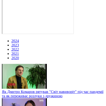
2024
2023
2022
2021
2020
Як Дмитро Комаров рятував "Світ навиворіт" під час пандемії
та як переживає розлуки з дружиною