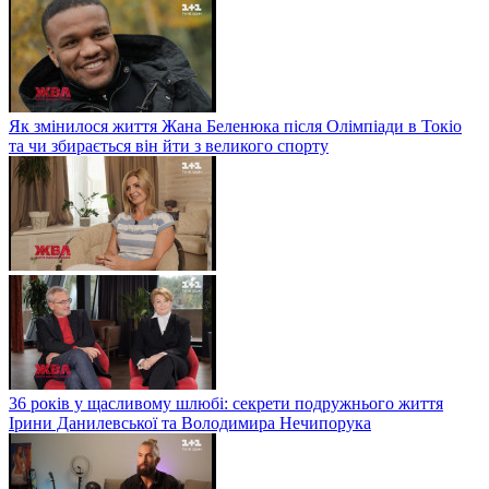
Як змінилося життя Жана Беленюка після Олімпіади в Токіо
та чи збирається він йти з великого спорту
36 років у щасливому шлюбі: секрети подружнього життя
Ірини Данилевської та Володимира Нечипорука