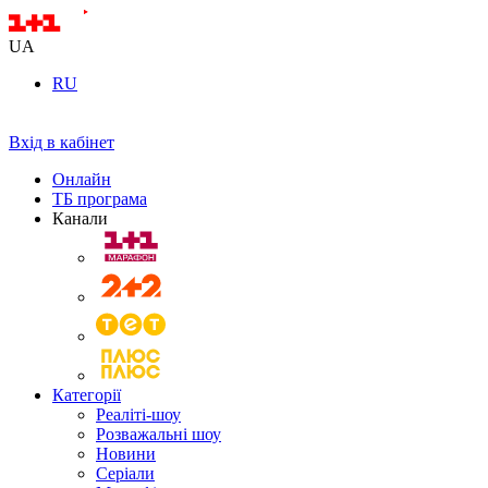
UA
RU
Вхід в кабінет
Онлайн
ТБ програма
Канали
Категорії
Реаліті-шоу
Розважальні шоу
Новини
Серіали