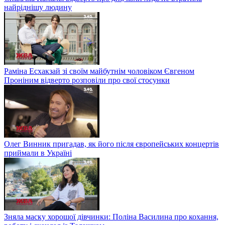
найріднішу людину
Раміна Есхакзай зі своїм майбутнім чоловіком Євгеном
Проніним відверто розповіли про свої стосунки
Олег Винник пригадав, як його після європейських концертів
приймали в Україні
Зняла маску хорошої дівчинки: Поліна Василина про кохання,