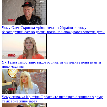
Чому Олег Скрипка мріяв втекти з України та чому
багатодітний батько десять років не наважувався завести дітей
Як Таяна самостійно виховує сина та чи планує вона знайти
нове кохання
Чому співачка Крістіна Орбакайте школяркою зникала з дому
та як вона живе зараз