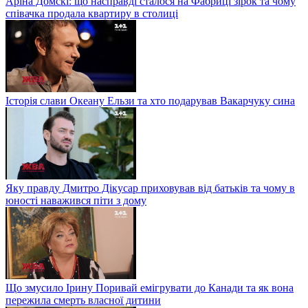
Аріна Домскі: що насправді сталося на Фабриці зірок та чому
співачка продала квартиру в столиці
Історія слави Океану Ельзи та хто подарував Вакарчуку сина
Яку правду Дмитро Дікусар приховував від батьків та чому в
юності наважився піти з дому
Що змусило Ірину Поривай емігрувати до Канади та як вона
пережила смерть власної дитини