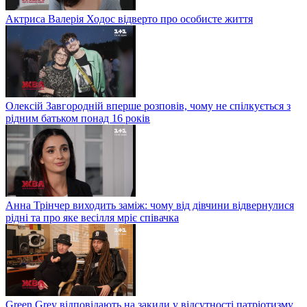
Актриса Валерія Ходос відверто про особисте життя
Олексій Завгородній вперше розповів, чому не спілкується з
рідним батьком понад 16 років
Анна Трінчер виходить заміж: чому від дівчини відвернулися
рідні та про яке весілля мріє співачка
Green Grey відповідають на закиди у відсутності патріотизму