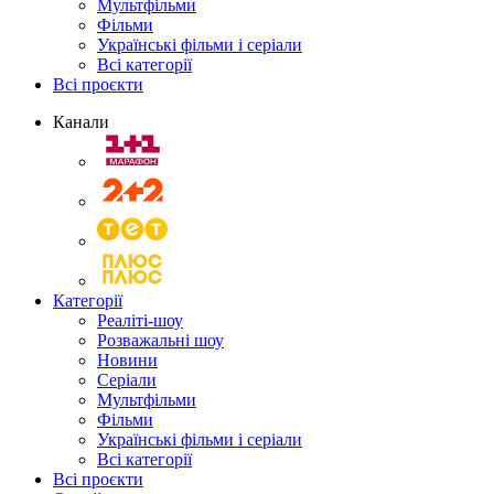
Мультфільми
Фільми
Українські фільми і серіали
Всі категорії
Всі проєкти
Канали
Категорії
Реаліті-шоу
Розважальні шоу
Новини
Серіали
Мультфільми
Фільми
Українські фільми і серіали
Всі категорії
Всі проєкти