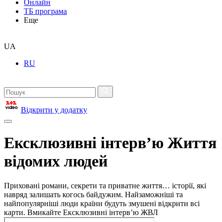
Онлайн
ТБ програма
Еще
UA
RU
Відкрити у додатку
Ексклюзивні інтерв’ю Життя
відомих людей
Приховані романи, секрети та приватне життя… історії, які
навряд залишать когось байдужим. Найзаможніші та
найпопулярніші люди країни будуть змушені відкрити всі
карти. Вмикайте Ексклюзивні інтерв’ю ЖВЛ