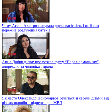
Чому Ассію Ахат розчарувала друга вагітність і як її син
пережив розлучення батьків
Анна Добриднєва: про розкол гурту “Пара нормальних”,
анорексію та чоловіка-тирана
Як часто Олександр Пономарьов бачиться зі своїми дітьми від
різних шлюбів – відверто для ЖВЛ