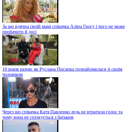
За що вдячна своїй мамі співачка Аліна Гросу і чого не може
пробачити й досі
10 років разом: як Руслана Писанка познайомилася зі своїм
чоловіком
Через що співачка Катя Павленко ледь не втратила голос та
чому вона не спілкується з батьком