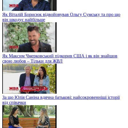
Як Віталій Борисюк відвойовував Ольгу Сумську та про що
він шкодує найбільше
Як Максим Чмерковський підкорив США і як він знайшов
свою любов – Тільки для ЖВЛ
За що Юлія Саніна вдячна батькові: найсокровенніші історії
від співачки