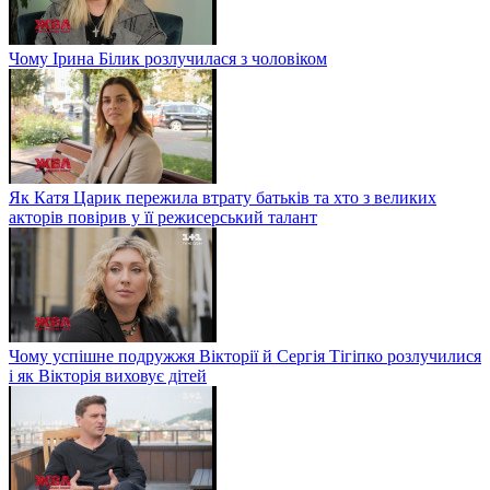
Чому Ірина Білик розлучилася з чоловіком
Як Катя Царик пережила втрату батьків та хто з великих
акторів повірив у її режисерський талант
Чому успішне подружжя Вікторії й Сергія Тігіпко розлучилися
і як Вікторія виховує дітей