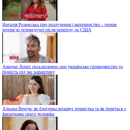
Наталія Розинська про розлучення і материнство – перше
інтерв’ю телеведучої після переїзду до США
Амадор Лопес ексклюзивно про українське громадянство та
бідність під час карантину
Альона Венум: як блогерка виховує первістка та як бореться з
фанатками свого чоловіка