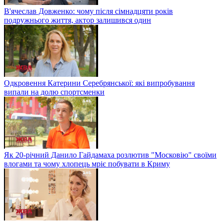
В'ячеслав Довженко: чому після сімнадцяти років
подружнього життя, актор залишився один
Одкровення Катерини Серебрянської: які випробування
випали на долю спортсменки
Як 20-річний Данило Гайдамаха розлютив "Московію" своїми
влогами та чому хлопець мріє побувати в Криму