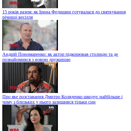
15 років разом: як Ірина Федишин готувалася до святкування
річниці весілля
Андрій Пономаренко: як актор підкорював столицю та де
познайомився з новою дружиною
Про яке розставання Дмитро Коляденко шкодує найбільше і
чому з близьких у нього залишився тільки син