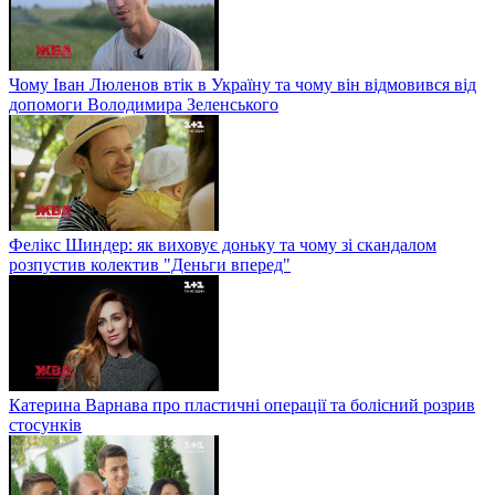
Чому Іван Люленов втік в Україну та чому він відмовився від
допомоги Володимира Зеленського
Фелікс Шиндер: як виховує доньку та чому зі скандалом
розпустив колектив "Деньги вперед"
Катерина Варнава про пластичні операції та болісний розрив
стосунків