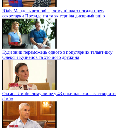
Юлія Мендель розповіла, чому пішла з посади прес-
секретарки Президента та як терпіла дискримінацію
Куди зник переможець одного з популярних талант-шоу
Олексій Кузнецов та хто його дружина
Оксана Линів: чому лише у 43 роки наважилася створити
сім’ю