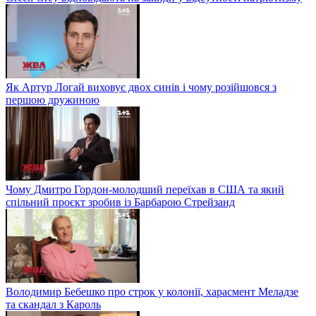
Як Артур Логай виховує двох синів і чому розійшовся з
першою дружиною
Чому Дмитро Гордон-молодший переїхав в США та який
спільний проєкт зробив із Барбарою Стрейзанд
Володимир Бебешко про строк у колонії, харасмент Меладзе
та скандал з Кароль