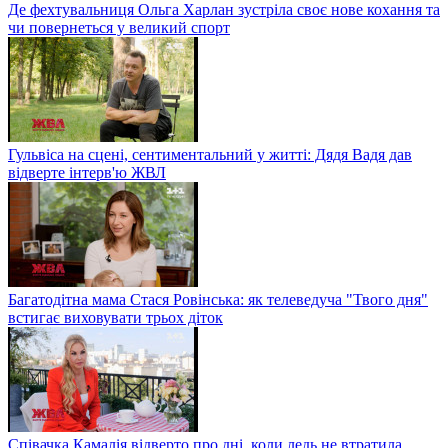
Де фехтувальниця Ольга Харлан зустріла своє нове кохання та
чи повернеться у великий спорт
Гульвіса на сцені, сентиментальний у житті: Дядя Вадя дав
відверте інтерв'ю ЖВЛ
Багатодітна мама Стася Ровінська: як телеведуча "Твого дня"
встигає виховувати трьох діток
Співачка Камалія відверто про дні, коли ледь не втратила