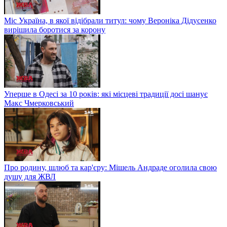
Міс Україна, в якої відібрали титул: чому Вероніка Дідусенко
вирішила боротися за корону
Уперше в Одесі за 10 років: які місцеві традиції досі шанує
Макс Чмерковський
Про родину, шлюб та кар'єру: Мішель Андраде оголила свою
душу для ЖВЛ