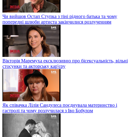
Чи вийшов Остап Ступка з тіні рідного батька та чому
попередні шлюби артиста закінчилися розлученням
Вікторія Маремуха ексклюзивно про бісексуальність, вільні
стосунки та акторську кар'єру
Як співачка Лілія Сандулеса поєднувала материнство і
гастролі та чому розлучилася з Іво Бобулом