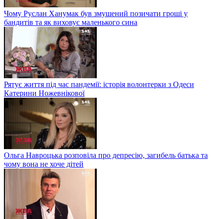
Чому Руслан Ханумак був змушений позичати гроші у
бандитів та як виховує маленького сина
Рятує життя під час пандемії: історія волонтерки з Одеси
Катерини Ножевнікової
Ольга Навроцька розповіла про депресію, загибель батька та
чому вона не хоче дітей