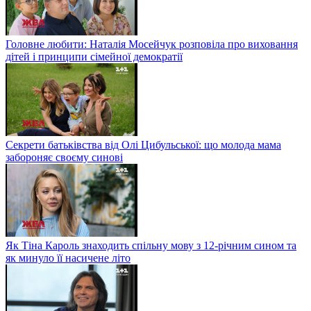
Головне любити: Наталія Мосейчук розповіла про виховання
дітей і принципи сімейної демократії
Секрети батьківства від Олі Цибульської: що молода мама
забороняє своєму синові
Як Тіна Кароль знаходить спільну мову з 12-річним сином та
як минуло її насичене літо