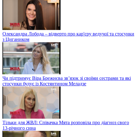
Олександра Лобода – відверто про кар'єру ведучої та стосунки
з Цигаником
Чи підтримує Віра Брежнєва зв’язок зі своїми сестрами та які
стосунки будує із Костянтином Меладзе
Тільки для ЖВЛ: Співачка Мята розповіла про діагноз свого
13-річного сина