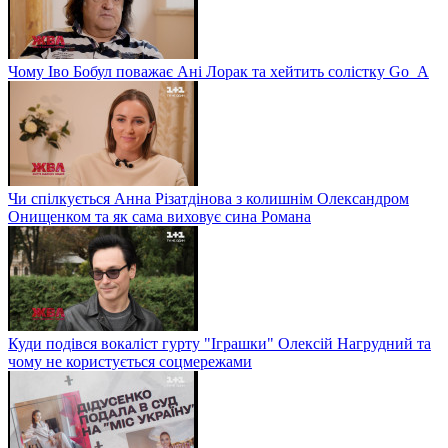
Чому Іво Бобул поважає Ані Лорак та хейтить солістку Go_A
Чи спілкується Анна Різатдінова з колишнім Олександром
Онищенком та як сама виховує сина Романа
Куди подівся вокаліст гурту "Іграшки" Олексій Нагрудний та
чому не користується соцмережами