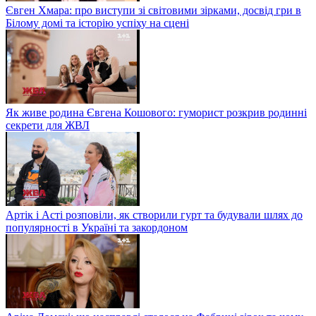
Євген Хмара: про виступи зі світовими зірками, досвід гри в
Білому домі та історію успіху на сцені
Як живе родина Євгена Кошового: гуморист розкрив родинні
секрети для ЖВЛ
Артік і Асті розповіли, як створили гурт та будували шлях до
популярності в Україні та закордоном