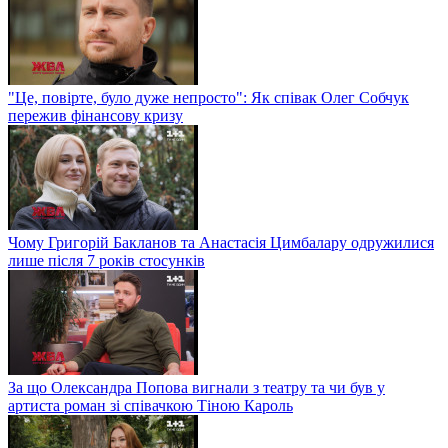
"Це, повірте, було дуже непросто": Як співак Олег Собчук
пережив фінансову кризу
Чому Григорій Бакланов та Анастасія Цимбалару одружилися
лише після 7 років стосунків
За що Олександра Попова вигнали з театру та чи був у
артиста роман зі співачкою Тіною Кароль