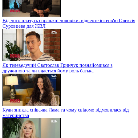
Від чого плачуть справжні чоловіки: відверте інтерв'ю Олексія
Суровцева для ЖВЛ
Як телеведучий Святослав Гринчук познайомився з
дружиною та чи вдається йому роль батька
Куди зникла співачка Лама та чому свідомо відмовилася від
материнства