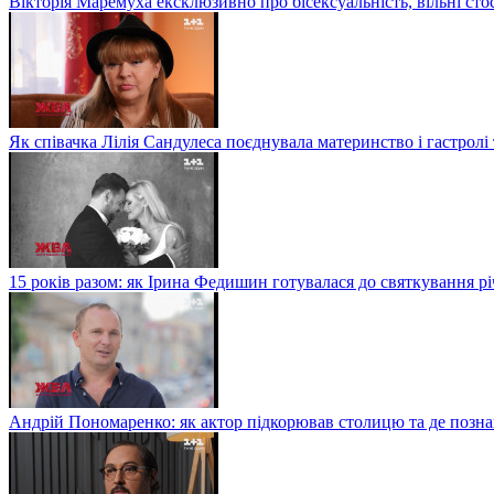
Вікторія Маремуха ексклюзивно про бісексуальність, вільні сто
Як співачка Лілія Сандулеса поєднувала материнство і гастролі
15 років разом: як Ірина Федишин готувалася до святкування рі
Андрій Пономаренко: як актор підкорював столицю та де поз