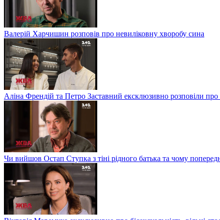
Валерій Харчишин розповів про невиліковну хворобу сина
Аліна Френдій та Петро Заставний ексклюзивно розповіли про 
Чи вийшов Остап Ступка з тіні рідного батька та чому попере