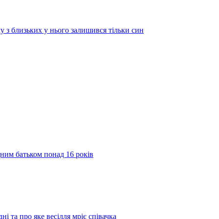
у з близьких у нього залишився тільки син
дним батьком понад 16 років
ні та про яке весілля мріє співачка