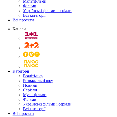
Мультфільми
Фільми
Українські фільми і серіали
Всі категорії
Всі проєкти
Канали
Категорії
Реаліті-шоу
Розважальні шоу
Новини
Серіали
Мультфільми
Фільми
Українські фільми і серіали
Всі категорії
Всі проєкти