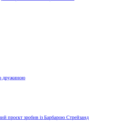
ою дружиною
ий проєкт зробив із Барбарою Стрейзанд