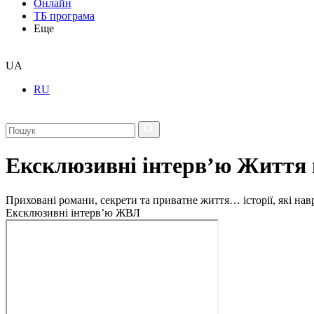
Онлайн
ТБ програма
Еще
UA
RU
Ексклюзивні інтерв’ю Життя 
Приховані романи, секрети та приватне життя… історії, які на
Ексклюзивні інтерв’ю ЖВЛ