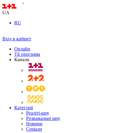
UA
RU
Вхід в кабінет
Онлайн
ТБ програма
Канали
Категорії
Реаліті-шоу
Розважальні шоу
Новини
Серіали