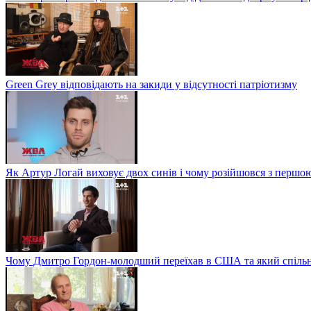
Green Grey відповідають на закиди у відсутності патріотизму
Як Артур Логай виховує двох синів і чому розійшовся з перш
Чому Дмитро Гордон-молодший переїхав в США та який спільн