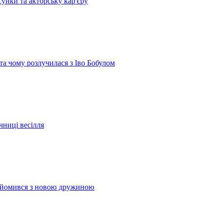
сунки та акторську кар'єру
 та чому розлучилася з Іво Бобулом
чниці весілля
найомився з новою дружиною