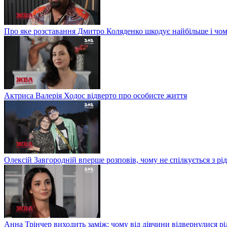
Про яке розставання Дмитро Коляденко шкодує найбільше і чом
Актриса Валерія Ходос відверто про особисте життя
Олексій Завгородній вперше розповів, чому не спілкується з рі
Анна Трінчер виходить заміж: чому від дівчини відвернулися рід