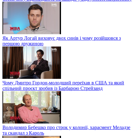
Як Артур Логай виховує двох синів і чому розійшовся з
першою дружиною
Чому Дмитро Гордон-молодший переїхав в США та який
спільний проєкт зробив із Барбарою Стрейзанд
Володимир Бебешко про строк у колонії, харасмент Меладзе
та скандал з Кароль