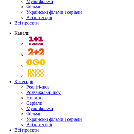
Мультфільми
Фільми
Українські фільми і серіали
Всі категорії
Всі проєкти
Канали
Категорії
Реаліті-шоу
Розважальні шоу
Новини
Серіали
Мультфільми
Фільми
Українські фільми і серіали
Всі категорії
Всі проєкти