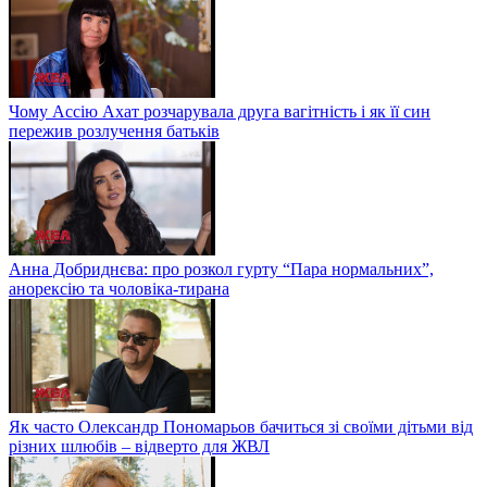
Чому Ассію Ахат розчарувала друга вагітність і як її син
пережив розлучення батьків
Анна Добриднєва: про розкол гурту “Пара нормальних”,
анорексію та чоловіка-тирана
Як часто Олександр Пономарьов бачиться зі своїми дітьми від
різних шлюбів – відверто для ЖВЛ