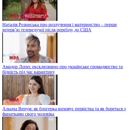
Наталія Розинська про розлучення і материнство – перше
інтерв’ю телеведучої після переїзду до США
Амадор Лопес ексклюзивно про українське громадянство та
бідність під час карантину
Альона Венум: як блогерка виховує первістка та як бореться з
фанатками свого чоловіка