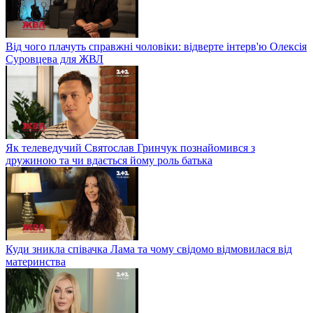
Від чого плачуть справжні чоловіки: відверте інтерв'ю Олексія
Суровцева для ЖВЛ
Як телеведучий Святослав Гринчук познайомився з
дружиною та чи вдається йому роль батька
Куди зникла співачка Лама та чому свідомо відмовилася від
материнства