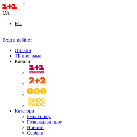
UA
RU
Вхід в кабінет
Онлайн
ТБ програма
Канали
Категорії
Реаліті-шоу
Розважальні шоу
Новини
Серіали