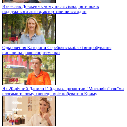
В'ячеслав Довженко: чому після сімнадцяти років
подружнього життя, актор залишився один
Одкровення Катерини Серебрянської: які випробування
випали на долю спортсменки
Як 20-річний Данило Гайдамаха розлютив "Московію" своїми
влогами та чому хлопець мріє побувати в Криму