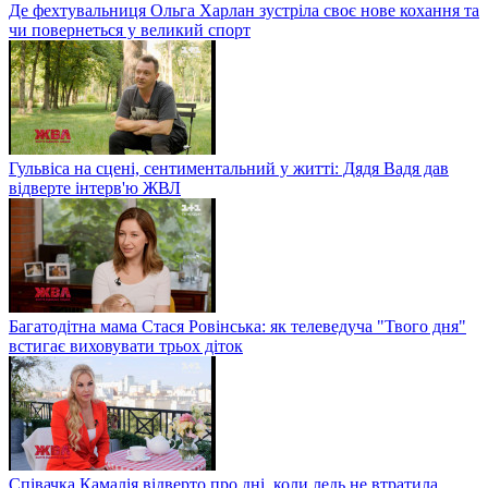
Де фехтувальниця Ольга Харлан зустріла своє нове кохання та
чи повернеться у великий спорт
Гульвіса на сцені, сентиментальний у житті: Дядя Вадя дав
відверте інтерв'ю ЖВЛ
Багатодітна мама Стася Ровінська: як телеведуча "Твого дня"
встигає виховувати трьох діток
Співачка Камалія відверто про дні, коли ледь не втратила