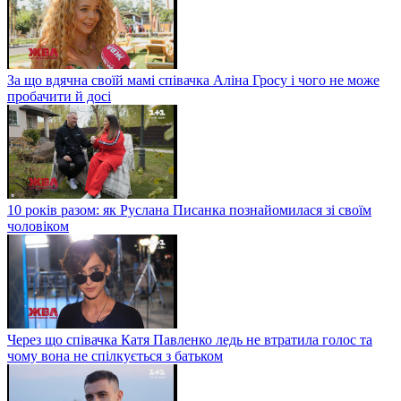
За що вдячна своїй мамі співачка Аліна Гросу і чого не може
пробачити й досі
10 років разом: як Руслана Писанка познайомилася зі своїм
чоловіком
Через що співачка Катя Павленко ледь не втратила голос та
чому вона не спілкується з батьком