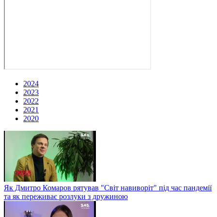
2024
2023
2022
2021
2020
Як Дмитро Комаров рятував "Світ навиворіт" під час пандемії
та як переживає розлуки з дружиною