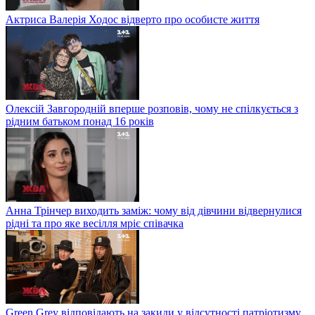
Актриса Валерія Ходос відверто про особисте життя
Олексій Завгородній вперше розповів, чому не спілкується з
рідним батьком понад 16 років
Анна Трінчер виходить заміж: чому від дівчини відвернулися
рідні та про яке весілля мріє співачка
Green Grey відповідають на закиди у відсутності патріотизму