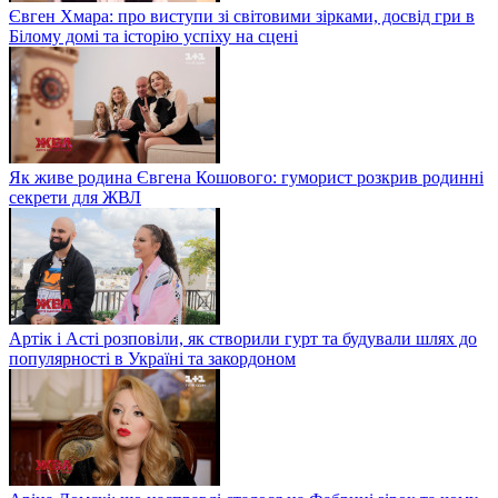
Євген Хмара: про виступи зі світовими зірками, досвід гри в
Білому домі та історію успіху на сцені
Як живе родина Євгена Кошового: гуморист розкрив родинні
секрети для ЖВЛ
Артік і Асті розповіли, як створили гурт та будували шлях до
популярності в Україні та закордоном