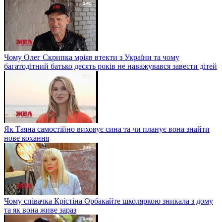
Чому Олег Скрипка мріяв втекти з України та чому
багатодітний батько десять років не наважувався завести дітей
Як Таяна самостійно виховує сина та чи планує вона знайти
нове кохання
Чому співачка Крістіна Орбакайте школяркою зникала з дому
та як вона живе зараз