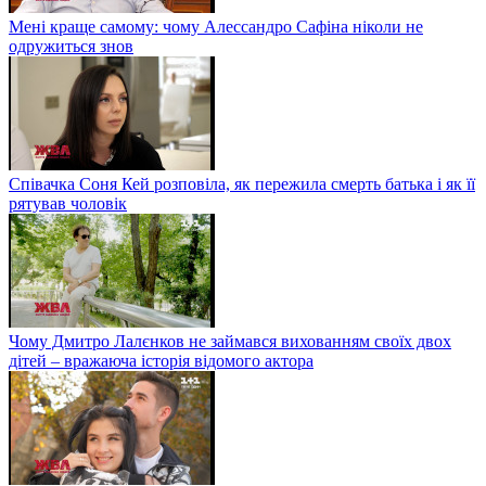
Мені краще самому: чому Алессандро Сафіна ніколи не
одружиться знов
Співачка Соня Кей розповіла, як пережила смерть батька і як її
рятував чоловік
Чому Дмитро Лалєнков не займався вихованням своїх двох
дітей – вражаюча історія відомого актора