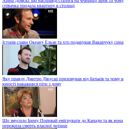
Аріна Домскі: що насправді сталося на Фабриці зірок та чому
співачка продала квартиру в столиці
Історія слави Океану Ельзи та хто подарував Вакарчуку сина
Яку правду Дмитро Дікусар приховував від батьків та чому в
юності наважився піти з дому
Що змусило Ірину Поривай емігрувати до Канади та як вона
пережила смерть власної дитини