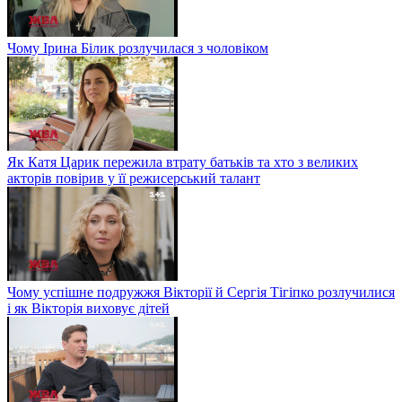
Чому Ірина Білик розлучилася з чоловіком
Як Катя Царик пережила втрату батьків та хто з великих
акторів повірив у її режисерський талант
Чому успішне подружжя Вікторії й Сергія Тігіпко розлучилися
і як Вікторія виховує дітей