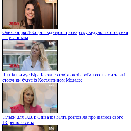
Олександра Лобода – відверто про кар'єру ведучої та стосунки
з Цигаником
Чи підтримує Віра Брежнєва зв’язок зі своїми сестрами та які
стосунки будує із Костянтином Меладзе
Тільки для ЖВЛ: Співачка Мята розповіла про діагноз свого
13-річного сина