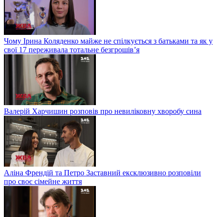
Чому Ірина Коляденко майже не спілкується з батьками та як у
свої 17 переживала тотальне безгрошів’я
Валерій Харчишин розповів про невиліковну хворобу сина
Аліна Френдій та Петро Заставний ексклюзивно розповіли
про своє сімейне життя