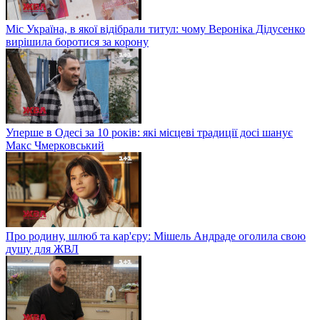
Міс Україна, в якої відібрали титул: чому Вероніка Дідусенко
вирішила боротися за корону
Уперше в Одесі за 10 років: які місцеві традиції досі шанує
Макс Чмерковський
Про родину, шлюб та кар'єру: Мішель Андраде оголила свою
душу для ЖВЛ