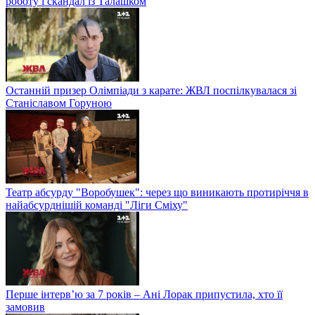
роботу і скандал із Талашком
Останній призер Олімпіади з карате: ЖВЛ поспілкувалася зі
Станіславом Горуною
Театр абсурду "Воробушек": через що виникають протиріччя в
найабсурднішій команді "Ліги Сміху"
Перше інтерв’ю за 7 років – Ані Лорак припустила, хто її
замовив