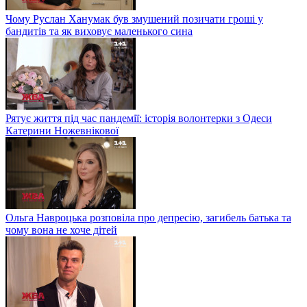
Чому Руслан Ханумак був змушений позичати гроші у
бандитів та як виховує маленького сина
Рятує життя під час пандемії: історія волонтерки з Одеси
Катерини Ножевнікової
Ольга Навроцька розповіла про депресію, загибель батька та
чому вона не хоче дітей