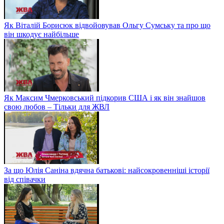
Як Віталій Борисюк відвойовував Ольгу Сумську та про що
він шкодує найбільше
Як Максим Чмерковський підкорив США і як він знайшов
свою любов – Тільки для ЖВЛ
За що Юлія Саніна вдячна батькові: найсокровенніші історії
від співачки