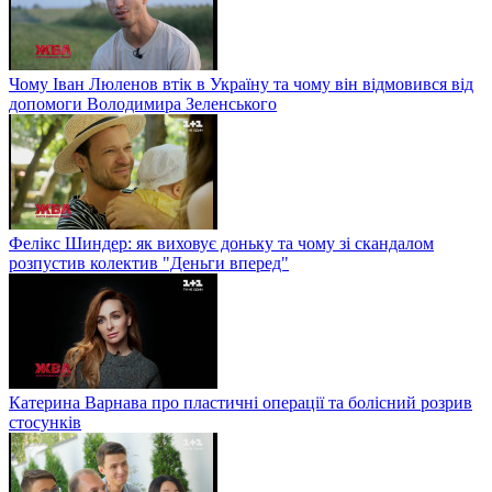
Чому Іван Люленов втік в Україну та чому він відмовився від
допомоги Володимира Зеленського
Фелікс Шиндер: як виховує доньку та чому зі скандалом
розпустив колектив "Деньги вперед"
Катерина Варнава про пластичні операції та болісний розрив
стосунків