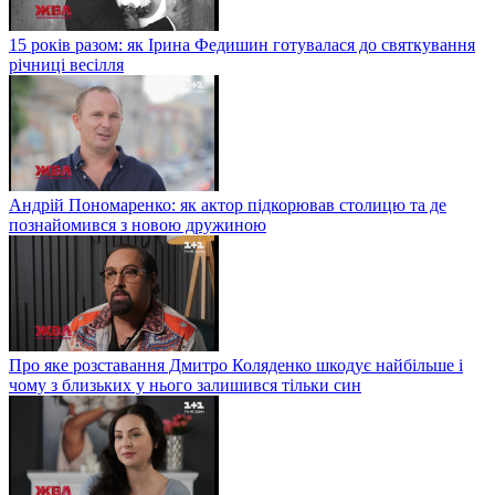
15 років разом: як Ірина Федишин готувалася до святкування
річниці весілля
Андрій Пономаренко: як актор підкорював столицю та де
познайомився з новою дружиною
Про яке розставання Дмитро Коляденко шкодує найбільше і
чому з близьких у нього залишився тільки син