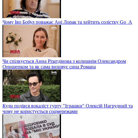
Чому Іво Бобул поважає Ані Лорак та хейтить солістку Go_A
Чи спілкується Анна Різатдінова з колишнім Олександром
Онищенком та як сама виховує сина Романа
Куди подівся вокаліст гурту "Іграшки" Олексій Нагрудний та
чому не користується соцмережами