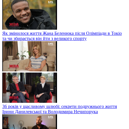
Як змінилося життя Жана Беленюка після Олімпіади в Токіо
та чи збирається він йти з великого спорту
36 років у щасливому шлюбі: секрети подружнього життя
Ірини Данилевської та Володимира Нечипорука