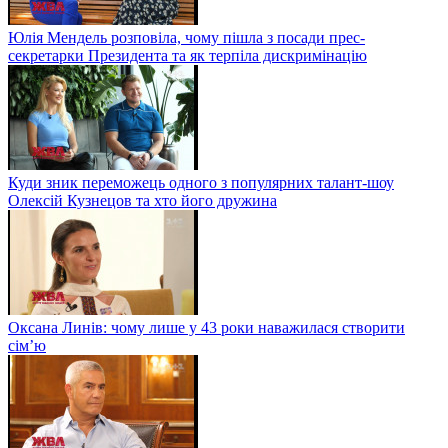
Юлія Мендель розповіла, чому пішла з посади прес-
секретарки Президента та як терпіла дискримінацію
Куди зник переможець одного з популярних талант-шоу
Олексій Кузнецов та хто його дружина
Оксана Линів: чому лише у 43 роки наважилася створити
сім’ю