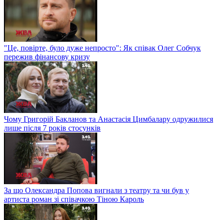
"Це, повірте, було дуже непросто": Як співак Олег Собчук
пережив фінансову кризу
Чому Григорій Бакланов та Анастасія Цимбалару одружилися
лише після 7 років стосунків
За що Олександра Попова вигнали з театру та чи був у
артиста роман зі співачкою Тіною Кароль