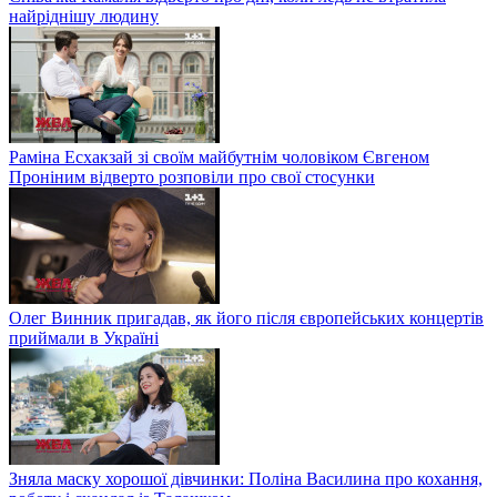
найріднішу людину
Раміна Есхакзай зі своїм майбутнім чоловіком Євгеном
Проніним відверто розповіли про свої стосунки
Олег Винник пригадав, як його після європейських концертів
приймали в Україні
Зняла маску хорошої дівчинки: Поліна Василина про кохання,