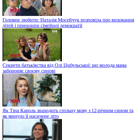
Головне любити: Наталія Мосейчук розповіла про виховання
дітей і принципи сімейної демократії
Секрети батьківства від Олі Цибульської: що молода мама
забороняє своєму синові
Як Тіна Кароль знаходить спільну мову з 12-річним сином та
як минуло її насичене літо