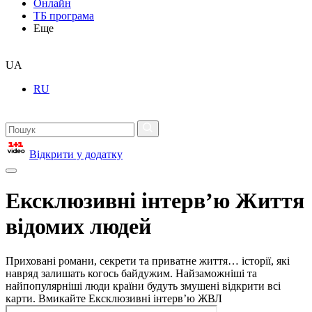
Онлайн
ТБ програма
Еще
UA
RU
Відкрити у додатку
Ексклюзивні інтерв’ю Життя
відомих людей
Приховані романи, секрети та приватне життя… історії, які
навряд залишать когось байдужим. Найзаможніші та
найпопулярніші люди країни будуть змушені відкрити всі
карти. Вмикайте Ексклюзивні інтерв’ю ЖВЛ