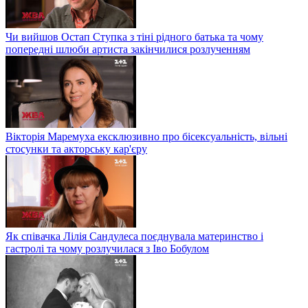
Чи вийшов Остап Ступка з тіні рідного батька та чому
попередні шлюби артиста закінчилися розлученням
Вікторія Маремуха ексклюзивно про бісексуальність, вільні
стосунки та акторську кар'єру
Як співачка Лілія Сандулеса поєднувала материнство і
гастролі та чому розлучилася з Іво Бобулом