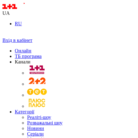
UA
RU
Вхід в кабінет
Онлайн
ТБ програма
Канали
Категорії
Реаліті-шоу
Розважальні шоу
Новини
Серіали