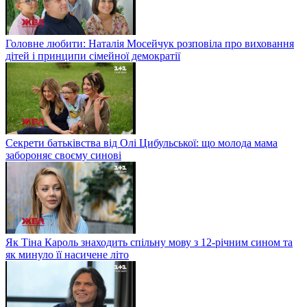
Головне любити: Наталія Мосейчук розповіла про виховання
дітей і принципи сімейної демократії
Секрети батьківства від Олі Цибульської: що молода мама
забороняє своєму синові
Як Тіна Кароль знаходить спільну мову з 12-річним сином та
як минуло її насичене літо