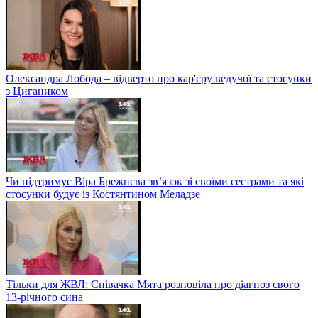
Олександра Лобода – відверто про кар'єру ведучої та стосунки
з Цигаником
Чи підтримує Віра Брежнєва зв’язок зі своїми сестрами та які
стосунки будує із Костянтином Меладзе
Тільки для ЖВЛ: Співачка Мята розповіла про діагноз свого
13-річного сина