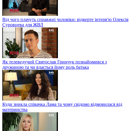
Від чого плачуть справжні чоловіки: відверте інтерв'ю Олексія
Суровцева для ЖВЛ
Як телеведучий Святослав Гринчук познайомився з
дружиною та чи вдається йому роль батька
Куди зникла співачка Лама та чому свідомо відмовилася від
материнства