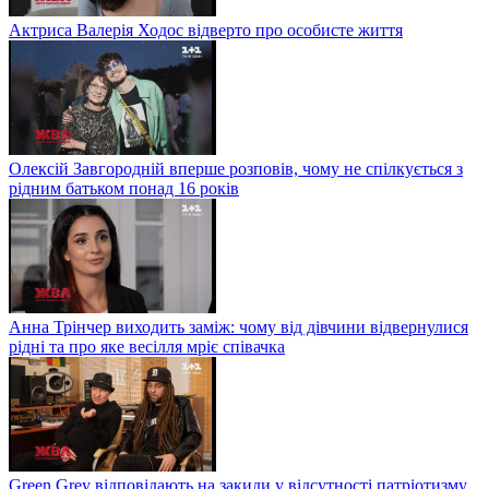
Актриса Валерія Ходос відверто про особисте життя
Олексій Завгородній вперше розповів, чому не спілкується з
рідним батьком понад 16 років
Анна Трінчер виходить заміж: чому від дівчини відвернулися
рідні та про яке весілля мріє співачка
Green Grey відповідають на закиди у відсутності патріотизму