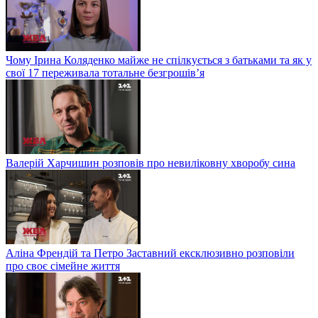
Чому Ірина Коляденко майже не спілкується з батьками та як у
свої 17 переживала тотальне безгрошів’я
Валерій Харчишин розповів про невиліковну хворобу сина
Аліна Френдій та Петро Заставний ексклюзивно розповіли
про своє сімейне життя