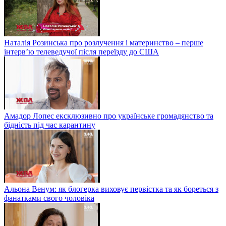
Наталія Розинська про розлучення і материнство – перше
інтерв’ю телеведучої після переїзду до США
Амадор Лопес ексклюзивно про українське громадянство та
бідність під час карантину
Альона Венум: як блогерка виховує первістка та як бореться з
фанатками свого чоловіка