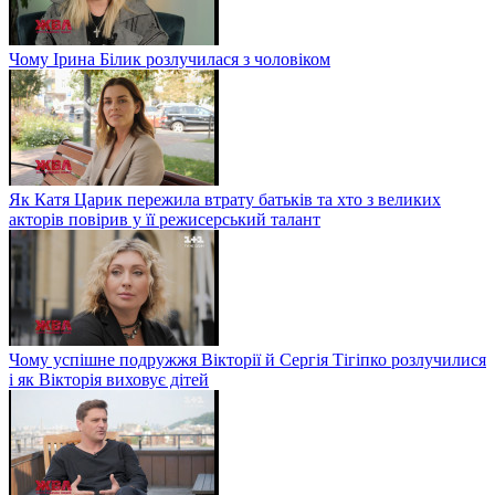
Чому Ірина Білик розлучилася з чоловіком
Як Катя Царик пережила втрату батьків та хто з великих
акторів повірив у її режисерський талант
Чому успішне подружжя Вікторії й Сергія Тігіпко розлучилися
і як Вікторія виховує дітей