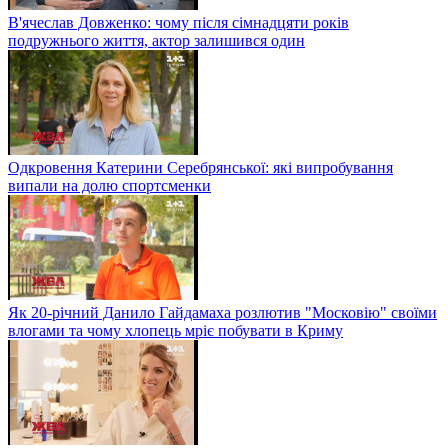
В'ячеслав Довженко: чому після сімнадцяти років
подружнього життя, актор залишився один
Одкровення Катерини Серебрянської: які випробування
випали на долю спортсменки
Як 20-річний Данило Гайдамаха розлютив "Московію" своїми
влогами та чому хлопець мріє побувати в Криму