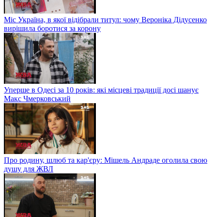
Міс Україна, в якої відібрали титул: чому Вероніка Дідусенко
вирішила боротися за корону
Уперше в Одесі за 10 років: які місцеві традиції досі шанує
Макс Чмерковський
Про родину, шлюб та кар'єру: Мішель Андраде оголила свою
душу для ЖВЛ