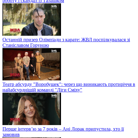
роботу і скандал із Талашком
Останній призер Олімпіади з карате: ЖВЛ поспілкувалася зі
Станіславом Горуною
Театр абсурду "Воробушек": через що виникають протиріччя в
найабсурднішій команді "Ліги Сміху"
Перше інтерв’ю за 7 років – Ані Лорак припустила, хто її
замовив