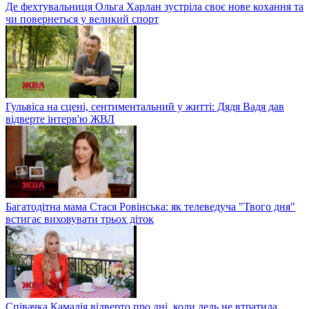
Де фехтувальниця Ольга Харлан зустріла своє нове кохання та
чи повернеться у великий спорт
Гульвіса на сцені, сентиментальний у житті: Дядя Вадя дав
відверте інтерв'ю ЖВЛ
Багатодітна мама Стася Ровінська: як телеведуча "Твого дня"
встигає виховувати трьох діток
Співачка Камалія відверто про дні, коли ледь не втратила