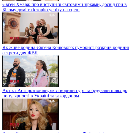
Євген Хмара: про виступи зі світовими зірками, досвід гри в
Білому домі та історію успіху на сцені
Як живе родина Євгена Кошового: гуморист розкрив родинні
секрети для ЖВЛ
Артік і Асті розповіли, як створили гурт та будували шлях до
популярності в Україні та закордоном