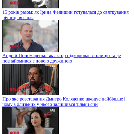
15 років разом: як Ірина Федишин готувалася до святкування
річниці весілля
Андрій Пономаренко: як актор підкорював столицю та де
познайомився з новою дружиною
Про яке розставання Дмитро Коляденко шкодує найбільше і
чому з близьких у нього залишився тільки син