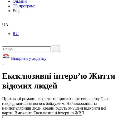
Онлайн
ТБ програма
Еще
UA
RU
Відкрити у додатку
Ексклюзивні інтерв’ю Життя
відомих людей
Приховані романи, секрети та приватне життя… історії, які
навряд залишать когось байдужим. Найзаможніші та
найпопулярніші люди країни будуть змушені відкрити всі
карти. Вмикайте Ексклюзивні інтерв’ю ЖВЛ