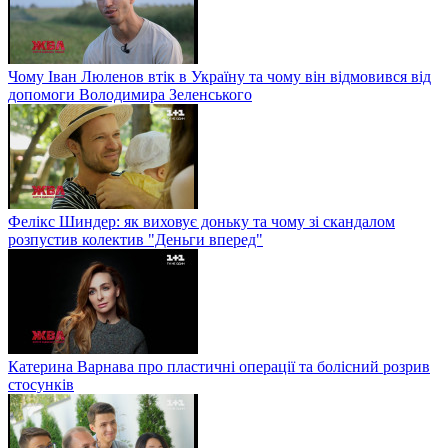
Чому Іван Люленов втік в Україну та чому він відмовився від
допомоги Володимира Зеленського
Фелікс Шиндер: як виховує доньку та чому зі скандалом
розпустив колектив "Деньги вперед"
Катерина Варнава про пластичні операції та болісний розрив
стосунків