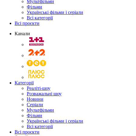
Мультфільми
Фільми
Українські фільми і серіали
Всі категорії
Всі проєкти
Канали
Категорії
Реаліті-шоу
Розважальні шоу
Новини
Серіали
Мультфільми
Фільми
Українські фільми і серіали
Всі категорії
Всі проєкти