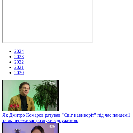
2024
2023
2022
2021
2020
Як Дмитро Комаров рятував "Світ навиворіт" під час пандемії
та як переживає розлуки з дружиною