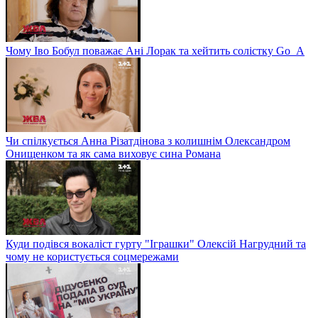
Чому Іво Бобул поважає Ані Лорак та хейтить солістку Go_A
Чи спілкується Анна Різатдінова з колишнім Олександром
Онищенком та як сама виховує сина Романа
Куди подівся вокаліст гурту "Іграшки" Олексій Нагрудний та
чому не користується соцмережами