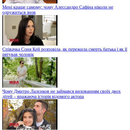
Мені краще самому: чому Алессандро Сафіна ніколи не
одружиться знов
Співачка Соня Кей розповіла, як пережила смерть батька і як її
рятував чоловік
Чому Дмитро Лалєнков не займався вихованням своїх двох
дітей – вражаюча історія відомого актора