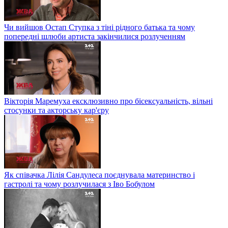
Чи вийшов Остап Ступка з тіні рідного батька та чому
попередні шлюби артиста закінчилися розлученням
Вікторія Маремуха ексклюзивно про бісексуальність, вільні
стосунки та акторську кар'єру
Як співачка Лілія Сандулеса поєднувала материнство і
гастролі та чому розлучилася з Іво Бобулом