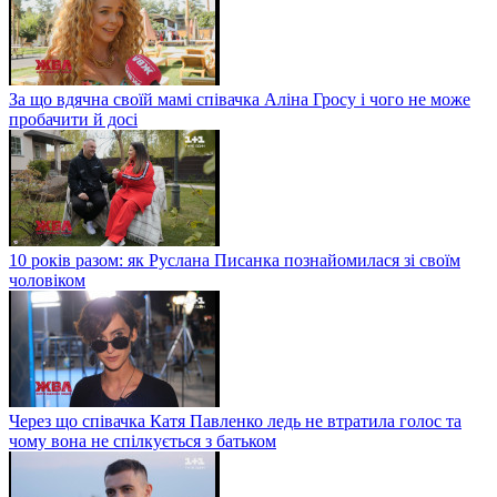
За що вдячна своїй мамі співачка Аліна Гросу і чого не може
пробачити й досі
10 років разом: як Руслана Писанка познайомилася зі своїм
чоловіком
Через що співачка Катя Павленко ледь не втратила голос та
чому вона не спілкується з батьком