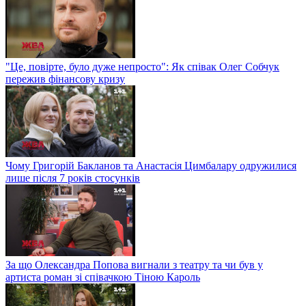
"Це, повірте, було дуже непросто": Як співак Олег Собчук
пережив фінансову кризу
Чому Григорій Бакланов та Анастасія Цимбалару одружилися
лише після 7 років стосунків
За що Олександра Попова вигнали з театру та чи був у
артиста роман зі співачкою Тіною Кароль