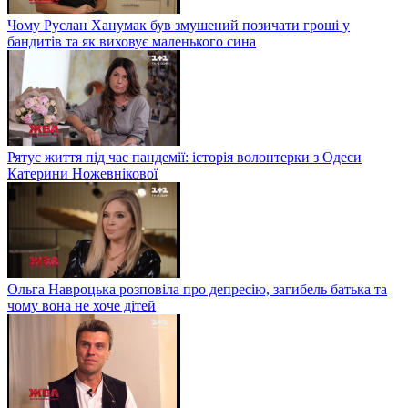
Чому Руслан Ханумак був змушений позичати гроші у
бандитів та як виховує маленького сина
Рятує життя під час пандемії: історія волонтерки з Одеси
Катерини Ножевнікової
Ольга Навроцька розповіла про депресію, загибель батька та
чому вона не хоче дітей