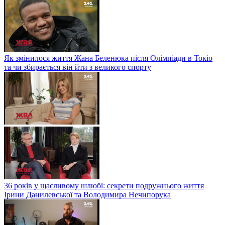
Як змінилося життя Жана Беленюка після Олімпіади в Токіо
та чи збирається він йти з великого спорту
36 років у щасливому шлюбі: секрети подружнього життя
Ірини Данилевської та Володимира Нечипорука