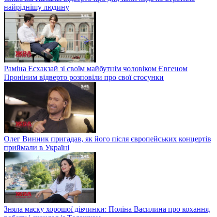
найріднішу людину
Раміна Есхакзай зі своїм майбутнім чоловіком Євгеном
Проніним відверто розповіли про свої стосунки
Олег Винник пригадав, як його після європейських концертів
приймали в Україні
Зняла маску хорошої дівчинки: Поліна Василина про кохання,