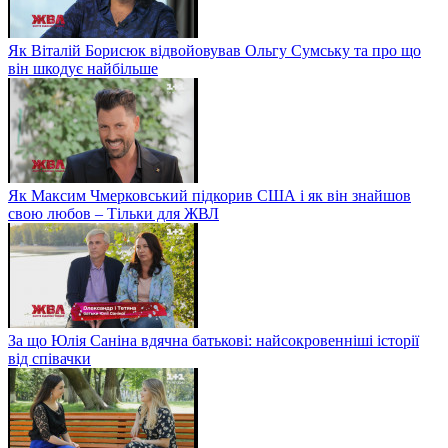
Як Віталій Борисюк відвойовував Ольгу Сумську та про що
він шкодує найбільше
Як Максим Чмерковський підкорив США і як він знайшов
свою любов – Тільки для ЖВЛ
За що Юлія Саніна вдячна батькові: найсокровенніші історії
від співачки