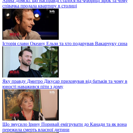
Аріна Домскі: що насправді сталося на Фабриці зірок та чому
співачка продала квартиру в столиці
Історія слави Океану Ельзи та хто подарував Вакарчуку сина
Яку правду Дмитро Дікусар приховував від батьків та чому в
юності наважився піти з дому
Що змусило Ірину Поривай емігрувати до Канади та як вона
пережила смерть власної дитини