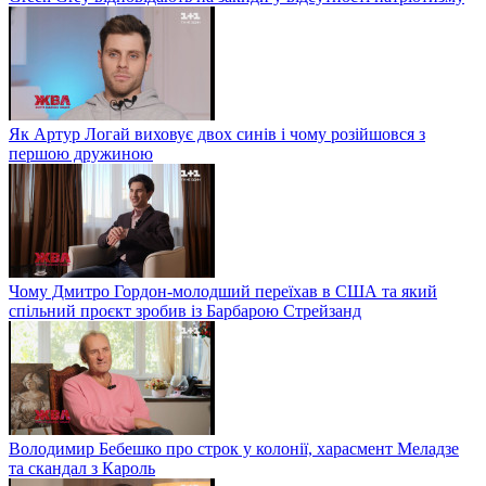
Як Артур Логай виховує двох синів і чому розійшовся з
першою дружиною
Чому Дмитро Гордон-молодший переїхав в США та який
спільний проєкт зробив із Барбарою Стрейзанд
Володимир Бебешко про строк у колонії, харасмент Меладзе
та скандал з Кароль