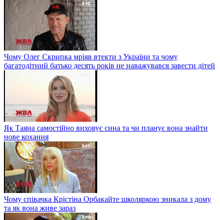
Чому Олег Скрипка мріяв втекти з України та чому
багатодітний батько десять років не наважувався завести дітей
Як Таяна самостійно виховує сина та чи планує вона знайти
нове кохання
Чому співачка Крістіна Орбакайте школяркою зникала з дому
та як вона живе зараз