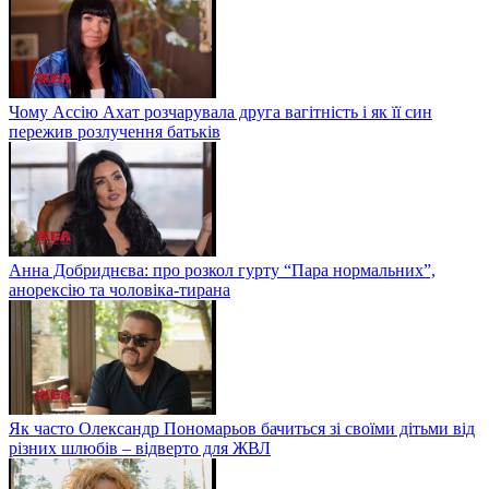
Чому Ассію Ахат розчарувала друга вагітність і як її син
пережив розлучення батьків
Анна Добриднєва: про розкол гурту “Пара нормальних”,
анорексію та чоловіка-тирана
Як часто Олександр Пономарьов бачиться зі своїми дітьми від
різних шлюбів – відверто для ЖВЛ