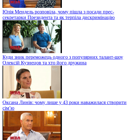
Юлія Мендель розповіла, чому пішла з посади прес-
секретарки Президента та як терпіла дискримінацію
Куди зник переможець одного з популярних талант-шоу
Олексій Кузнецов та хто його дружина
Оксана Линів: чому лише у 43 роки наважилася створити
сім’ю