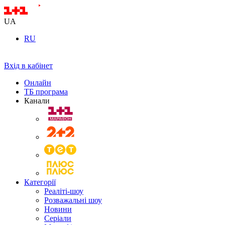
UA
RU
Вхід в кабінет
Онлайн
ТБ програма
Канали
Категорії
Реаліті-шоу
Розважальні шоу
Новини
Серіали