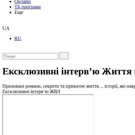
Онлайн
ТБ програма
Еще
UA
RU
Ексклюзивні інтерв’ю Життя 
Приховані романи, секрети та приватне життя… історії, які на
Ексклюзивні інтерв’ю ЖВЛ