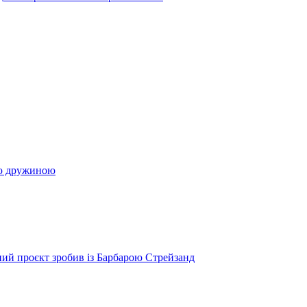
ою дружиною
ий проєкт зробив із Барбарою Стрейзанд