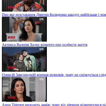
Про яке розставання Дмитро Коляденко шкодує найбільше і чом
Актриса Валерія Ходос відверто про особисте життя
Олексій Завгородній вперше розповів, чому не спілкується з рі
Анна Трінчер виходить заміж: чому від дівчини відвернулися рід