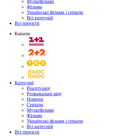
Мультфільми
Фільми
Українські фільми і серіали
Всі категорії
Всі проєкти
Канали
Категорії
Реаліті-шоу
Розважальні шоу
Новини
Серіали
Мультфільми
Фільми
Українські фільми і серіали
Всі категорії
Всі проєкти