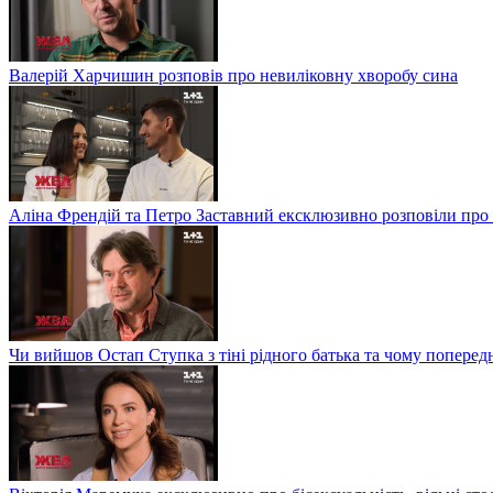
Валерій Харчишин розповів про невиліковну хворобу сина
Аліна Френдій та Петро Заставний ексклюзивно розповіли про 
Чи вийшов Остап Ступка з тіні рідного батька та чому попере