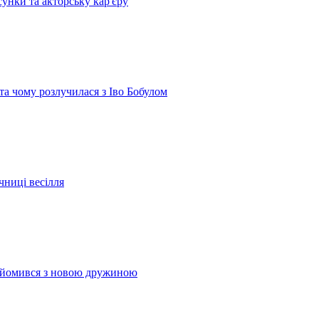
сунки та акторську кар'єру
 та чому розлучилася з Іво Бобулом
чниці весілля
найомився з новою дружиною