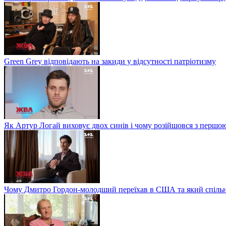
Green Grey відповідають на закиди у відсутності патріотизму
Як Артур Логай виховує двох синів і чому розійшовся з перш
Чому Дмитро Гордон-молодший переїхав в США та який спільн