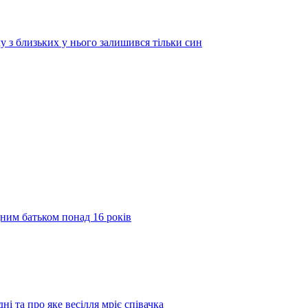
у з близьких у нього залишився тільки син
дним батьком понад 16 років
ні та про яке весілля мріє співачка