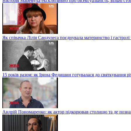
Вікторія Маремуха ексклюзивно про бісексуальність, вільні сто
Як співачка Лілія Сандулеса поєднувала материнство і гастролі
15 років разом: як Ірина Федишин готувалася до святкування рі
Андрій Пономаренко: як актор підкорював столицю та де поз