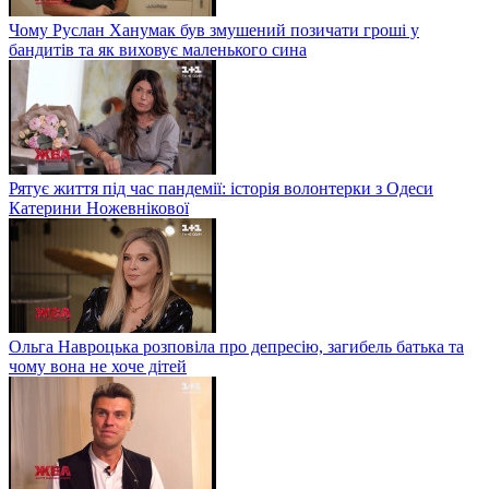
Чому Руслан Ханумак був змушений позичати гроші у
бандитів та як виховує маленького сина
Рятує життя під час пандемії: історія волонтерки з Одеси
Катерини Ножевнікової
Ольга Навроцька розповіла про депресію, загибель батька та
чому вона не хоче дітей