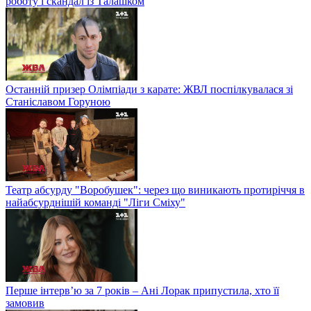
роботу і скандал із Талашком
Останній призер Олімпіади з карате: ЖВЛ поспілкувалася зі
Станіславом Горуною
Театр абсурду "Воробушек": через що виникають протиріччя в
найабсурднішій команді "Ліги Сміху"
Перше інтерв’ю за 7 років – Ані Лорак припустила, хто її
замовив