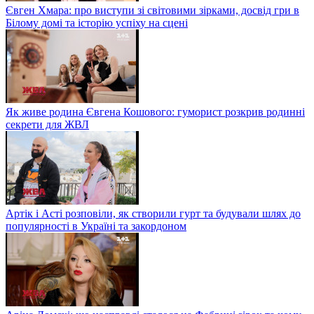
Євген Хмара: про виступи зі світовими зірками, досвід гри в
Білому домі та історію успіху на сцені
Як живе родина Євгена Кошового: гуморист розкрив родинні
секрети для ЖВЛ
Артік і Асті розповіли, як створили гурт та будували шлях до
популярності в Україні та закордоном