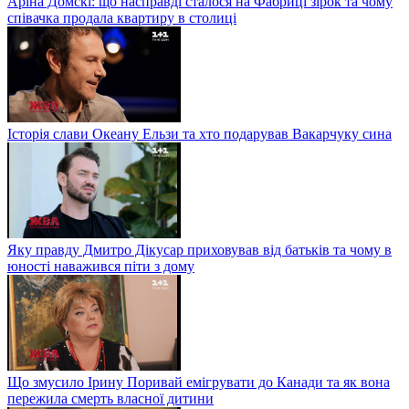
Аріна Домскі: що насправді сталося на Фабриці зірок та чому
співачка продала квартиру в столиці
Історія слави Океану Ельзи та хто подарував Вакарчуку сина
Яку правду Дмитро Дікусар приховував від батьків та чому в
юності наважився піти з дому
Що змусило Ірину Поривай емігрувати до Канади та як вона
пережила смерть власної дитини