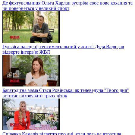
Де фехтувальниця Ольга Харлан зустріла своє нове кохання та
чи повернеться у великий спорт
Гульвіса на сцені, сентиментальний у житті: Дядя Вадя дав
відверте інтерв'ю ЖВЛ
Багатодітна мама Стася Ровінська: як телеведуча "Твого дня"
встигає виховувати трьох діток
Співачка Камалія відверто про дні, коли ледь не втратила