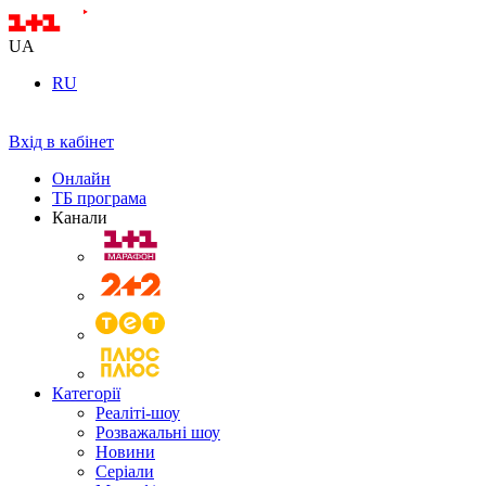
UA
RU
Вхід в кабінет
Онлайн
ТБ програма
Канали
Категорії
Реаліті-шоу
Розважальні шоу
Новини
Серіали