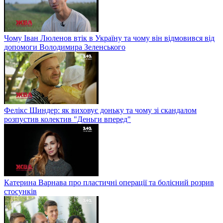
Чому Іван Люленов втік в Україну та чому він відмовився від
допомоги Володимира Зеленського
Фелікс Шиндер: як виховує доньку та чому зі скандалом
розпустив колектив "Деньги вперед"
Катерина Варнава про пластичні операції та болісний розрив
стосунків