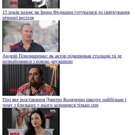
15 років разом: як Ірина Федишин готувалася до святкування
річниці весілля
Андрій Пономаренко: як актор підкорював столицю та де
познайомився з новою дружиною
Про яке розставання Дмитро Коляденко шкодує найбільше і
чому з близьких у нього залишився тільки син