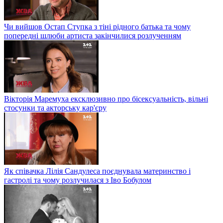
Чи вийшов Остап Ступка з тіні рідного батька та чому
попередні шлюби артиста закінчилися розлученням
Вікторія Маремуха ексклюзивно про бісексуальність, вільні
стосунки та акторську кар'єру
Як співачка Лілія Сандулеса поєднувала материнство і
гастролі та чому розлучилася з Іво Бобулом