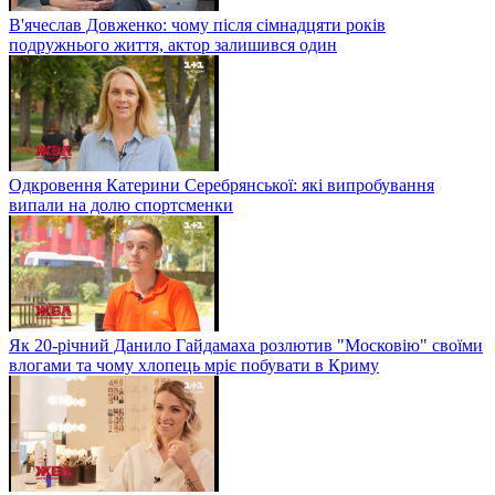
В'ячеслав Довженко: чому після сімнадцяти років
подружнього життя, актор залишився один
Одкровення Катерини Серебрянської: які випробування
випали на долю спортсменки
Як 20-річний Данило Гайдамаха розлютив "Московію" своїми
влогами та чому хлопець мріє побувати в Криму