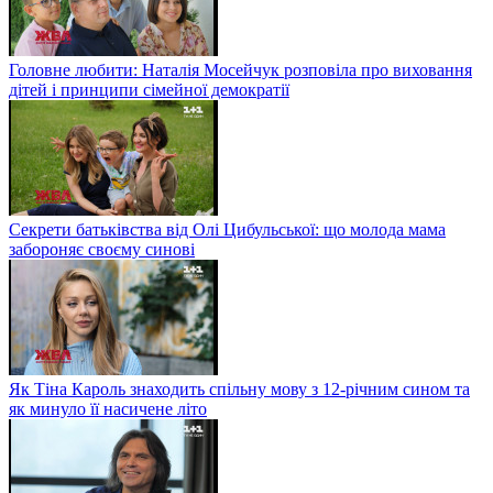
Головне любити: Наталія Мосейчук розповіла про виховання
дітей і принципи сімейної демократії
Секрети батьківства від Олі Цибульської: що молода мама
забороняє своєму синові
Як Тіна Кароль знаходить спільну мову з 12-річним сином та
як минуло її насичене літо