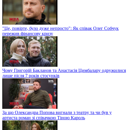
"Це, повірте, було дуже непросто": Як співак Олег Собчук
пережив фінансову кризу
Чому Григорій Бакланов та Анастасія Цимбалару одружилися
лише після 7 років стосунків
За що Олександра Попова вигнали з театру та чи був у
артиста роман зі співачкою Тіною Кароль