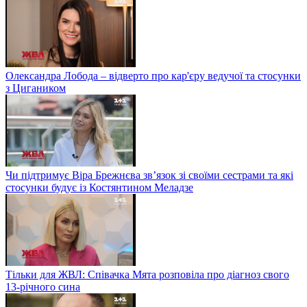
Олександра Лобода – відверто про кар'єру ведучої та стосунки
з Цигаником
Чи підтримує Віра Брежнєва зв’язок зі своїми сестрами та які
стосунки будує із Костянтином Меладзе
Тільки для ЖВЛ: Співачка Мята розповіла про діагноз свого
13-річного сина