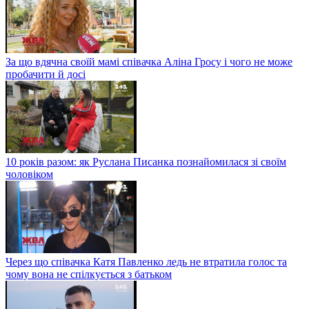
За що вдячна своїй мамі співачка Аліна Гросу і чого не може
пробачити й досі
10 років разом: як Руслана Писанка познайомилася зі своїм
чоловіком
Через що співачка Катя Павленко ледь не втратила голос та
чому вона не спілкується з батьком