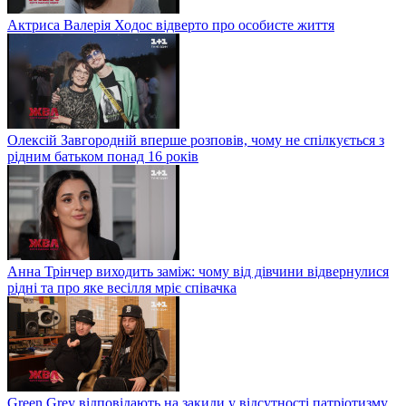
Актриса Валерія Ходос відверто про особисте життя
Олексій Завгородній вперше розповів, чому не спілкується з
рідним батьком понад 16 років
Анна Трінчер виходить заміж: чому від дівчини відвернулися
рідні та про яке весілля мріє співачка
Green Grey відповідають на закиди у відсутності патріотизму