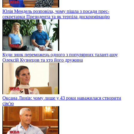
Юлія Мендель розповіла, чому пішла з посади прес-
секретарки Президента та як терпіла дискримінацію
Куди зник переможець одного з популярних талант-шоу
Олексій Кузнецов та хто його дружина
Оксана Линів: чому лише у 43 роки наважилася створити
сім’ю