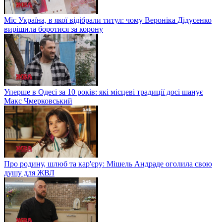
Міс Україна, в якої відібрали титул: чому Вероніка Дідусенко
вирішила боротися за корону
Уперше в Одесі за 10 років: які місцеві традиції досі шанує
Макс Чмерковський
Про родину, шлюб та кар'єру: Мішель Андраде оголила свою
душу для ЖВЛ