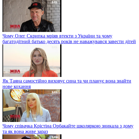
Чому Олег Скрипка мріяв втекти з України та чому
багатодітний батько десять років не наважувався завести дітей
Як Таяна самостійно виховує сина та чи планує вона знайти
нове кохання
Чому співачка Крістіна Орбакайте школяркою зникала з дому
та як вона живе зараз