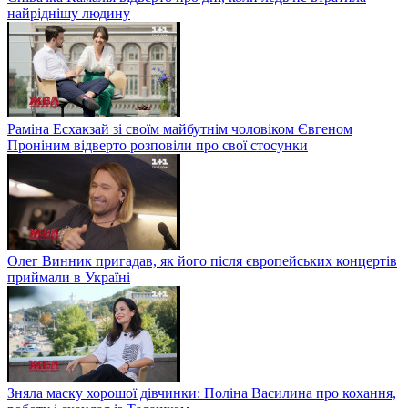
найріднішу людину
Раміна Есхакзай зі своїм майбутнім чоловіком Євгеном
Проніним відверто розповіли про свої стосунки
Олег Винник пригадав, як його після європейських концертів
приймали в Україні
Зняла маску хорошої дівчинки: Поліна Василина про кохання,