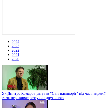
2024
2023
2022
2021
2020
Як Дмитро Комаров рятував "Світ навиворіт" під час пандемії
та як переживає розлуки з дружиною