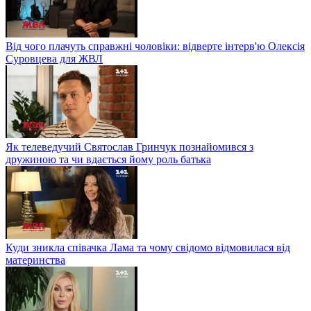
Від чого плачуть справжні чоловіки: відверте інтерв'ю Олексія
Суровцева для ЖВЛ
Як телеведучий Святослав Гринчук познайомився з
дружиною та чи вдається йому роль батька
Куди зникла співачка Лама та чому свідомо відмовилася від
материнства