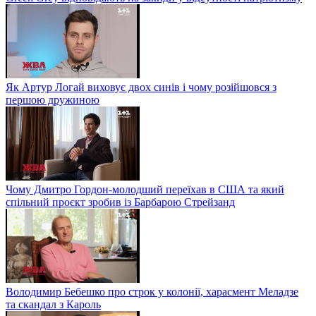
Як Артур Логай виховує двох синів і чому розійшовся з
першою дружиною
Чому Дмитро Гордон-молодший переїхав в США та який
спільний проєкт зробив із Барбарою Стрейзанд
Володимир Бебешко про строк у колонії, харасмент Меладзе
та скандал з Кароль