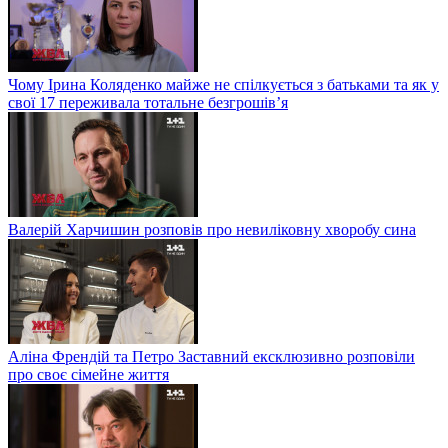
Чому Ірина Коляденко майже не спілкується з батьками та як у
свої 17 переживала тотальне безгрошів’я
Валерій Харчишин розповів про невиліковну хворобу сина
Аліна Френдій та Петро Заставний ексклюзивно розповіли
про своє сімейне життя