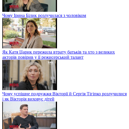
Чому Ірина Білик розлучилася з чоловіком
Як Катя Царик пережила втрату батьків та хто з великих
акторів повірив у її режисерський талант
Чому успішне подружжя Вікторії й Сергія Тігіпко розлучилися
і як Вікторія виховує дітей