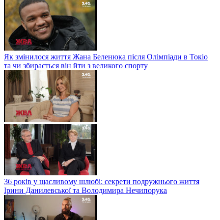
Як змінилося життя Жана Беленюка після Олімпіади в Токіо
та чи збирається він йти з великого спорту
36 років у щасливому шлюбі: секрети подружнього життя
Ірини Данилевської та Володимира Нечипорука