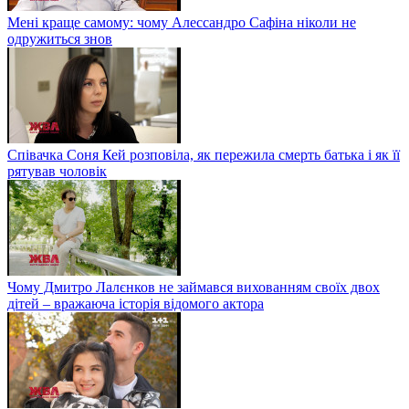
Мені краще самому: чому Алессандро Сафіна ніколи не
одружиться знов
Співачка Соня Кей розповіла, як пережила смерть батька і як її
рятував чоловік
Чому Дмитро Лалєнков не займався вихованням своїх двох
дітей – вражаюча історія відомого актора