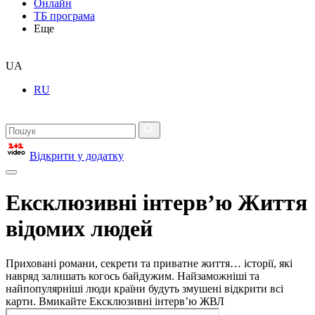
Онлайн
ТБ програма
Еще
UA
RU
Відкрити у додатку
Ексклюзивні інтерв’ю Життя
відомих людей
Приховані романи, секрети та приватне життя… історії, які
навряд залишать когось байдужим. Найзаможніші та
найпопулярніші люди країни будуть змушені відкрити всі
карти. Вмикайте Ексклюзивні інтерв’ю ЖВЛ