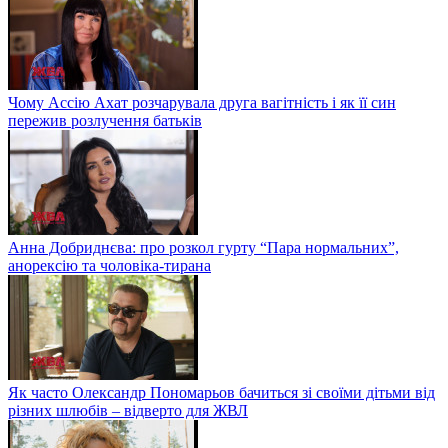
Чому Ассію Ахат розчарувала друга вагітність і як її син
пережив розлучення батьків
Анна Добриднєва: про розкол гурту “Пара нормальних”,
анорексію та чоловіка-тирана
Як часто Олександр Пономарьов бачиться зі своїми дітьми від
різних шлюбів – відверто для ЖВЛ