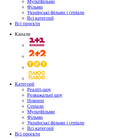
Мультфільми
Фільми
Українські фільми і серіали
Всі категорії
Всі проєкти
Канали
Категорії
Реаліті-шоу
Розважальні шоу
Новини
Серіали
Мультфільми
Фільми
Українські фільми і серіали
Всі категорії
Всі проєкти