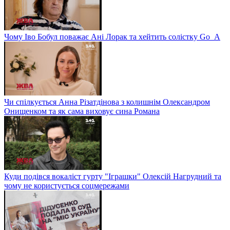
Чому Іво Бобул поважає Ані Лорак та хейтить солістку Go_A
Чи спілкується Анна Різатдінова з колишнім Олександром
Онищенком та як сама виховує сина Романа
Куди подівся вокаліст гурту "Іграшки" Олексій Нагрудний та
чому не користується соцмережами