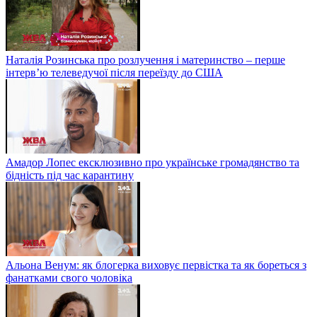
Наталія Розинська про розлучення і материнство – перше
інтерв’ю телеведучої після переїзду до США
Амадор Лопес ексклюзивно про українське громадянство та
бідність під час карантину
Альона Венум: як блогерка виховує первістка та як бореться з
фанатками свого чоловіка