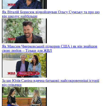
Як Віталій Борисюк відвойовував Ольгу Сумську та про що
він шкодує найбільше
Як Максим Чмерковський підкорив США і як він знайшов
свою любов – Тільки для ЖВЛ
За що Юлія Саніна вдячна батькові: найсокровенніші історії
від співачки