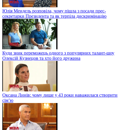
Юлія Мендель розповіла, чому пішла з посади прес-
секретарки Президента та як терпіла дискримінацію
Куди зник переможець одного з популярних талант-шоу
Олексій Кузнецов та хто його дружина
Оксана Линів: чому лише у 43 роки наважилася створити
сім’ю