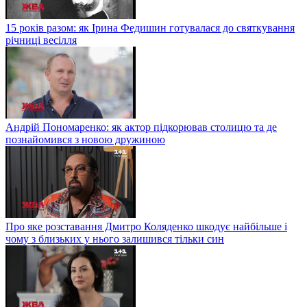
15 років разом: як Ірина Федишин готувалася до святкування
річниці весілля
Андрій Пономаренко: як актор підкорював столицю та де
познайомився з новою дружиною
Про яке розставання Дмитро Коляденко шкодує найбільше і
чому з близьких у нього залишився тільки син