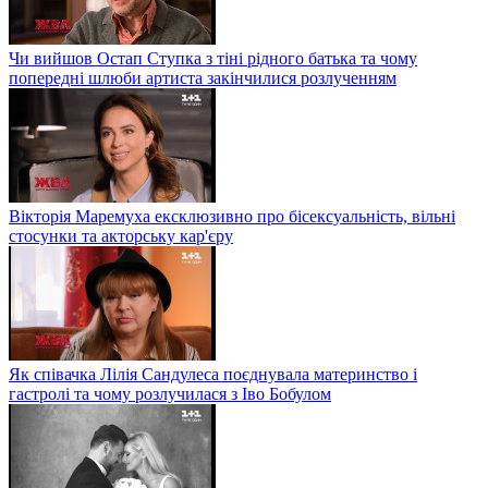
Чи вийшов Остап Ступка з тіні рідного батька та чому
попередні шлюби артиста закінчилися розлученням
Вікторія Маремуха ексклюзивно про бісексуальність, вільні
стосунки та акторську кар'єру
Як співачка Лілія Сандулеса поєднувала материнство і
гастролі та чому розлучилася з Іво Бобулом