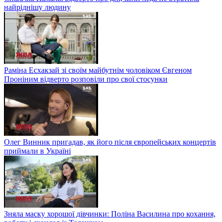
найріднішу людину
Раміна Есхакзай зі своїм майбутнім чоловіком Євгеном
Проніним відверто розповіли про свої стосунки
Олег Винник пригадав, як його після європейських концертів
приймали в Україні
Зняла маску хорошої дівчинки: Поліна Василина про кохання,