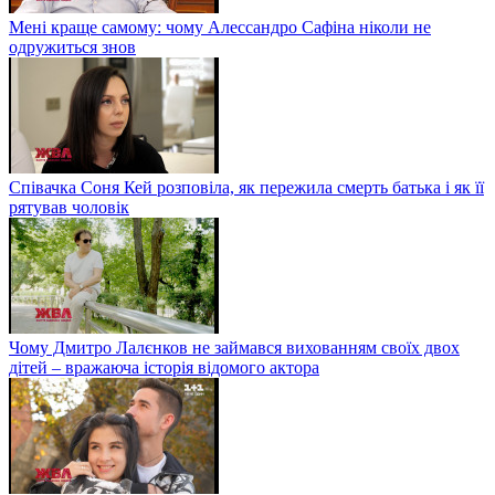
Мені краще самому: чому Алессандро Сафіна ніколи не
одружиться знов
Співачка Соня Кей розповіла, як пережила смерть батька і як її
рятував чоловік
Чому Дмитро Лалєнков не займався вихованням своїх двох
дітей – вражаюча історія відомого актора