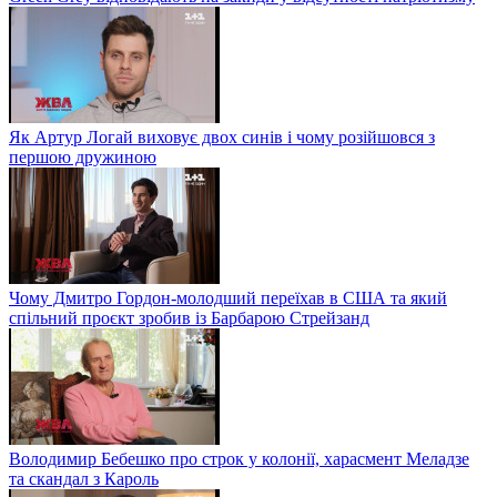
Як Артур Логай виховує двох синів і чому розійшовся з
першою дружиною
Чому Дмитро Гордон-молодший переїхав в США та який
спільний проєкт зробив із Барбарою Стрейзанд
Володимир Бебешко про строк у колонії, харасмент Меладзе
та скандал з Кароль