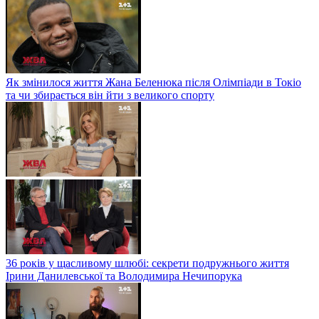
Як змінилося життя Жана Беленюка після Олімпіади в Токіо
та чи збирається він йти з великого спорту
36 років у щасливому шлюбі: секрети подружнього життя
Ірини Данилевської та Володимира Нечипорука