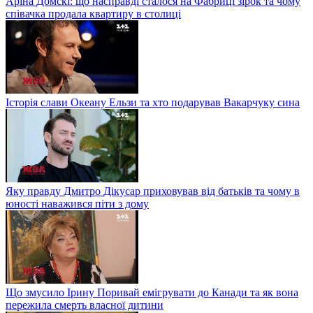
Аріна Домскі: що насправді сталося на Фабриці зірок та чому
співачка продала квартиру в столиці
Історія слави Океану Ельзи та хто подарував Вакарчуку сина
Яку правду Дмитро Дікусар приховував від батьків та чому в
юності наважився піти з дому
Що змусило Ірину Поривай емігрувати до Канади та як вона
пережила смерть власної дитини