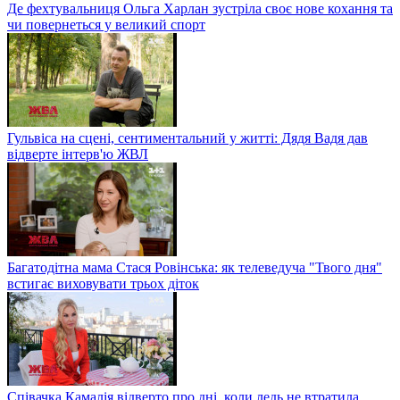
Де фехтувальниця Ольга Харлан зустріла своє нове кохання та
чи повернеться у великий спорт
Гульвіса на сцені, сентиментальний у житті: Дядя Вадя дав
відверте інтерв'ю ЖВЛ
Багатодітна мама Стася Ровінська: як телеведуча "Твого дня"
встигає виховувати трьох діток
Співачка Камалія відверто про дні, коли ледь не втратила