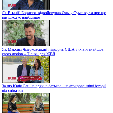
Як Віталій Борисюк відвойовував Ольгу Сумську та про що
він шкодує найбільше
Як Максим Чмерковський підкорив США і як він знайшов
свою любов – Тільки для ЖВЛ
За що Юлія Саніна вдячна батькові: найсокровенніші історії
від співачки