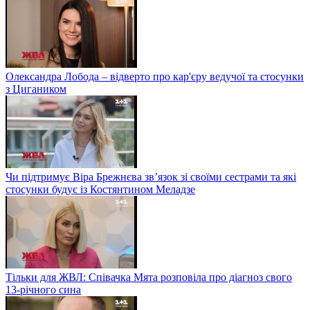
Олександра Лобода – відверто про кар'єру ведучої та стосунки
з Цигаником
Чи підтримує Віра Брежнєва зв’язок зі своїми сестрами та які
стосунки будує із Костянтином Меладзе
Тільки для ЖВЛ: Співачка Мята розповіла про діагноз свого
13-річного сина