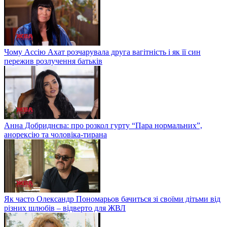
Чому Ассію Ахат розчарувала друга вагітність і як її син
пережив розлучення батьків
Анна Добриднєва: про розкол гурту “Пара нормальних”,
анорексію та чоловіка-тирана
Як часто Олександр Пономарьов бачиться зі своїми дітьми від
різних шлюбів – відверто для ЖВЛ