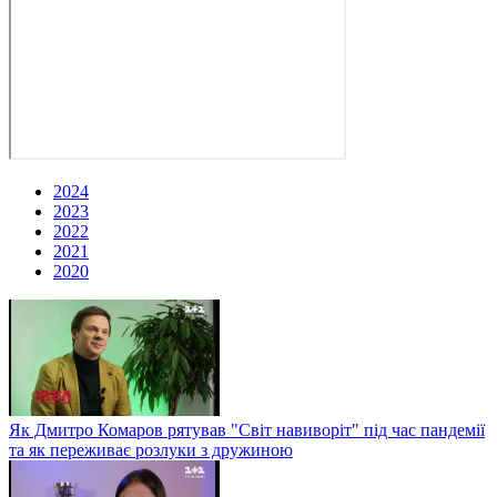
2024
2023
2022
2021
2020
Як Дмитро Комаров рятував "Світ навиворіт" під час пандемії
та як переживає розлуки з дружиною