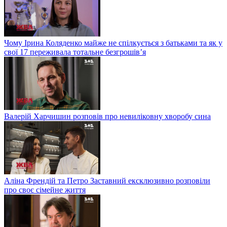
Чому Ірина Коляденко майже не спілкується з батьками та як у
свої 17 переживала тотальне безгрошів’я
Валерій Харчишин розповів про невиліковну хворобу сина
Аліна Френдій та Петро Заставний ексклюзивно розповіли
про своє сімейне життя