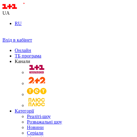
UA
RU
Вхід в кабінет
Онлайн
ТБ програма
Канали
Категорії
Реаліті-шоу
Розважальні шоу
Новини
Серіали