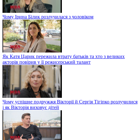
Чому Ірина Білик розлучилася з чоловіком
Як Катя Царик пережила втрату батьків та хто з великих
акторів повірив у її режисерський талант
Чому успішне подружжя Вікторії й Сергія Тігіпко розлучилися
і як Вікторія виховує дітей