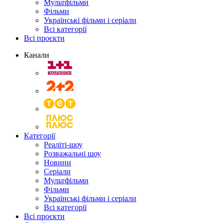
Мультфільми
Фільми
Українські фільми і серіали
Всі категорії
Всі проєкти
Канали
Категорії
Реаліті-шоу
Розважальні шоу
Новини
Серіали
Мультфільми
Фільми
Українські фільми і серіали
Всі категорії
Всі проєкти