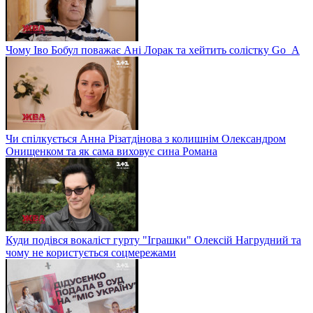
Чому Іво Бобул поважає Ані Лорак та хейтить солістку Go_A
Чи спілкується Анна Різатдінова з колишнім Олександром
Онищенком та як сама виховує сина Романа
Куди подівся вокаліст гурту "Іграшки" Олексій Нагрудний та
чому не користується соцмережами