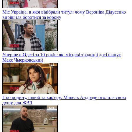
Міс Україна, в якої відібрали титул: чому Вероніка Дідусенко
вирішила боротися за корону
Уперше в Одесі за 10 років: які місцеві традиції досі шанує
Макс Чмерковський
Про родину, шлюб та кар'єру: Мішель Андраде оголила свою
душу для ЖВЛ