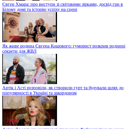
Євген Хмара: про виступи зі світовими зірками, досвід гри в
Білому домі та історію успіху на сцені
Як живе родина Євгена Кошового: гуморист розкрив родинні
секрети для ЖВЛ
Артік і Асті розповіли, як створили гурт та будували шлях до
популярності в Україні та закордоном