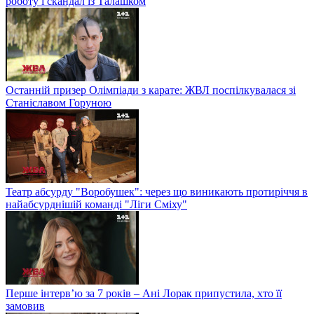
роботу і скандал із Талашком
Останній призер Олімпіади з карате: ЖВЛ поспілкувалася зі
Станіславом Горуною
Театр абсурду "Воробушек": через що виникають протиріччя в
найабсурднішій команді "Ліги Сміху"
Перше інтерв’ю за 7 років – Ані Лорак припустила, хто її
замовив