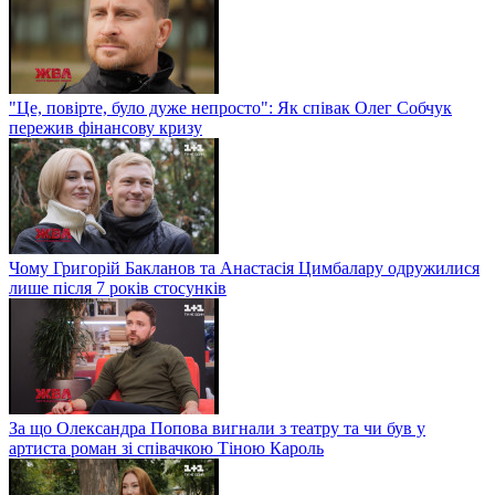
"Це, повірте, було дуже непросто": Як співак Олег Собчук
пережив фінансову кризу
Чому Григорій Бакланов та Анастасія Цимбалару одружилися
лише після 7 років стосунків
За що Олександра Попова вигнали з театру та чи був у
артиста роман зі співачкою Тіною Кароль