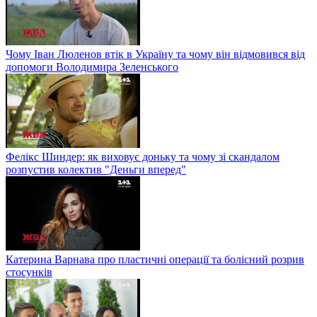
Чому Іван Люленов втік в Україну та чому він відмовився від
допомоги Володимира Зеленського
Фелікс Шиндер: як виховує доньку та чому зі скандалом
розпустив колектив "Деньги вперед"
Катерина Варнава про пластичні операції та болісний розрив
стосунків