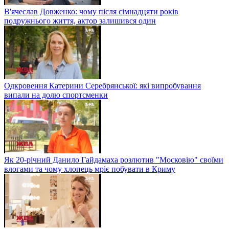
В'ячеслав Довженко: чому після сімнадцяти років
подружнього життя, актор залишився один
Одкровення Катерини Серебрянської: які випробування
випали на долю спортсменки
Як 20-річний Данило Гайдамаха розлютив "Московію" своїми
влогами та чому хлопець мріє побувати в Криму