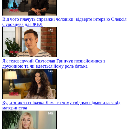
Від чого плачуть справжні чоловіки: відверте інтерв'ю Олексія
Суровцева для ЖВЛ
Як телеведучий Святослав Гринчук познайомився з
дружиною та чи вдається йому роль батька
Куди зникла співачка Лама та чому свідомо відмовилася від
материнства