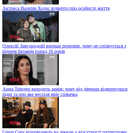
Актриса Валерія Ходос відверто про особисте життя
Олексій Завгородній вперше розповів, чому не спілкується з
рідним батьком понад 16 років
Анна Трінчер виходить заміж: чому від дівчини відвернулися
рідні та про яке весілля мріє співачка
Green Grey відповідають на закиди у відсутності патріотизму