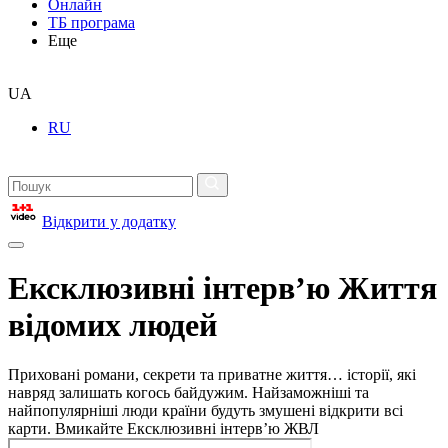
Онлайн
ТБ програма
Еще
UA
RU
Відкрити у додатку
Ексклюзивні інтерв’ю Життя
відомих людей
Приховані романи, секрети та приватне життя… історії, які
навряд залишать когось байдужим. Найзаможніші та
найпопулярніші люди країни будуть змушені відкрити всі
карти. Вмикайте Ексклюзивні інтерв’ю ЖВЛ