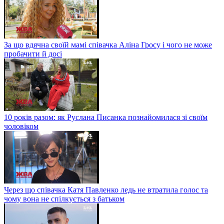
За що вдячна своїй мамі співачка Аліна Гросу і чого не може
пробачити й досі
10 років разом: як Руслана Писанка познайомилася зі своїм
чоловіком
Через що співачка Катя Павленко ледь не втратила голос та
чому вона не спілкується з батьком