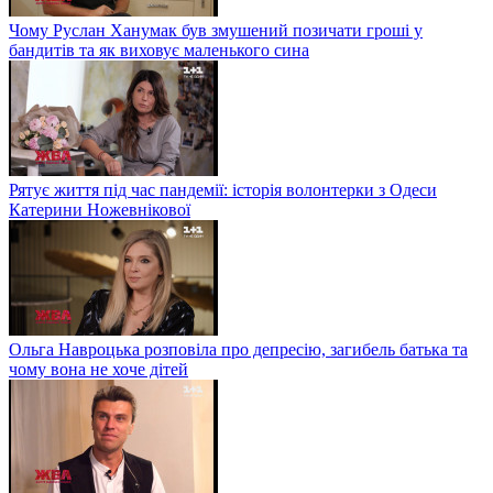
Чому Руслан Ханумак був змушений позичати гроші у
бандитів та як виховує маленького сина
Рятує життя під час пандемії: історія волонтерки з Одеси
Катерини Ножевнікової
Ольга Навроцька розповіла про депресію, загибель батька та
чому вона не хоче дітей