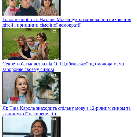
Головне любити: Наталія Мосейчук розповіла про виховання
дітей і принципи сімейної демократії
Секрети батьківства від Олі Цибульської: що молода мама
забороняє своєму синові
Як Тіна Кароль знаходить спільну мову з 12-річним сином та
як минуло її насичене літо