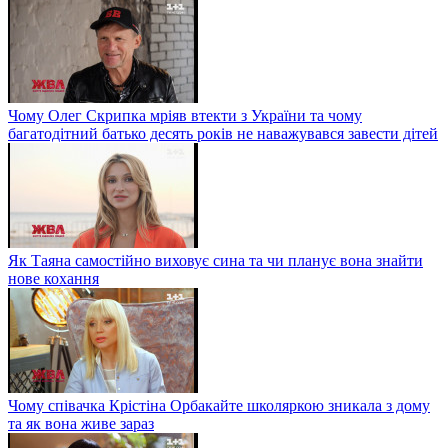
Чому Олег Скрипка мріяв втекти з України та чому
багатодітний батько десять років не наважувався завести дітей
Як Таяна самостійно виховує сина та чи планує вона знайти
нове кохання
Чому співачка Крістіна Орбакайте школяркою зникала з дому
та як вона живе зараз