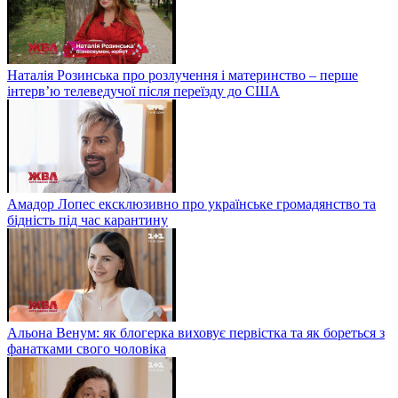
Наталія Розинська про розлучення і материнство – перше
інтерв’ю телеведучої після переїзду до США
Амадор Лопес ексклюзивно про українське громадянство та
бідність під час карантину
Альона Венум: як блогерка виховує первістка та як бореться з
фанатками свого чоловіка