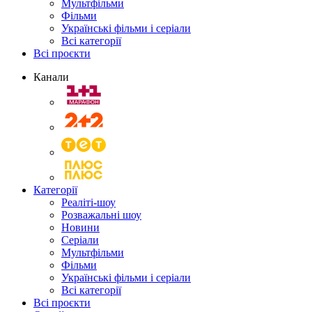
Мультфільми
Фільми
Українські фільми і серіали
Всі категорії
Всі проєкти
Канали
Категорії
Реаліті-шоу
Розважальні шоу
Новини
Серіали
Мультфільми
Фільми
Українські фільми і серіали
Всі категорії
Всі проєкти