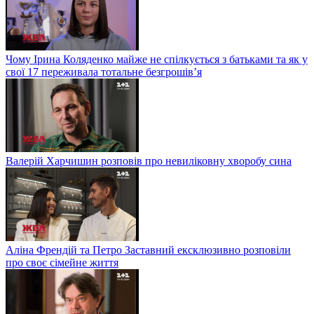
Чому Ірина Коляденко майже не спілкується з батьками та як у
свої 17 переживала тотальне безгрошів’я
Валерій Харчишин розповів про невиліковну хворобу сина
Аліна Френдій та Петро Заставний ексклюзивно розповіли
про своє сімейне життя