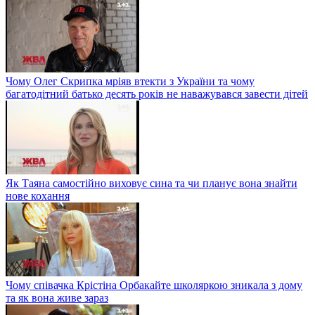
Чому Олег Скрипка мріяв втекти з України та чому
багатодітний батько десять років не наважувався завести дітей
Як Таяна самостійно виховує сина та чи планує вона знайти
нове кохання
Чому співачка Крістіна Орбакайте школяркою зникала з дому
та як вона живе зараз