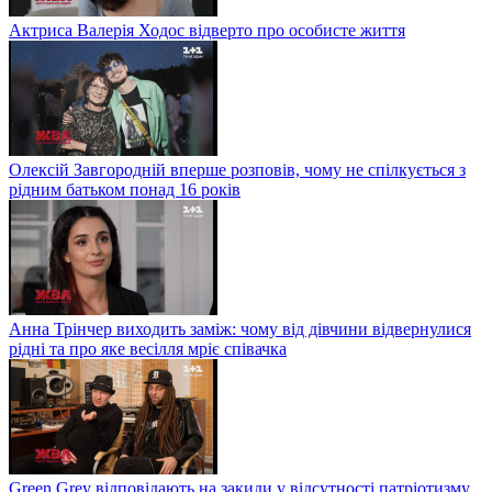
Актриса Валерія Ходос відверто про особисте життя
Олексій Завгородній вперше розповів, чому не спілкується з
рідним батьком понад 16 років
Анна Трінчер виходить заміж: чому від дівчини відвернулися
рідні та про яке весілля мріє співачка
Green Grey відповідають на закиди у відсутності патріотизму