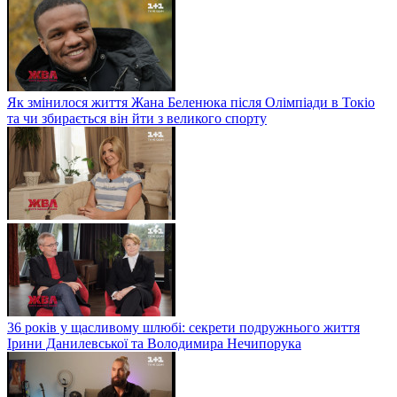
Як змінилося життя Жана Беленюка після Олімпіади в Токіо
та чи збирається він йти з великого спорту
36 років у щасливому шлюбі: секрети подружнього життя
Ірини Данилевської та Володимира Нечипорука