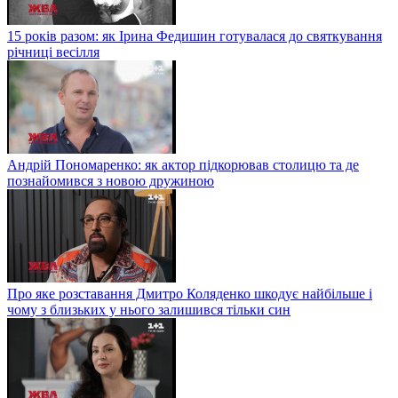
15 років разом: як Ірина Федишин готувалася до святкування
річниці весілля
Андрій Пономаренко: як актор підкорював столицю та де
познайомився з новою дружиною
Про яке розставання Дмитро Коляденко шкодує найбільше і
чому з близьких у нього залишився тільки син