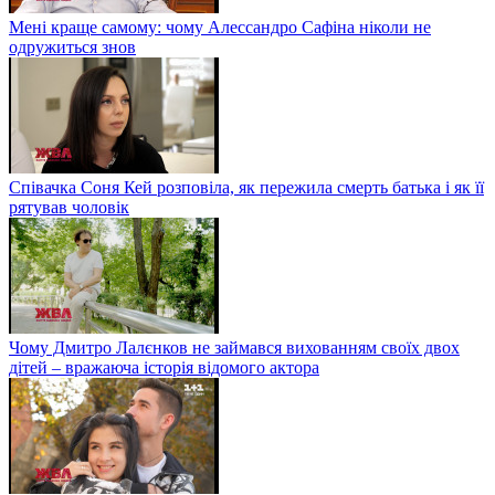
Мені краще самому: чому Алессандро Сафіна ніколи не
одружиться знов
Співачка Соня Кей розповіла, як пережила смерть батька і як її
рятував чоловік
Чому Дмитро Лалєнков не займався вихованням своїх двох
дітей – вражаюча історія відомого актора