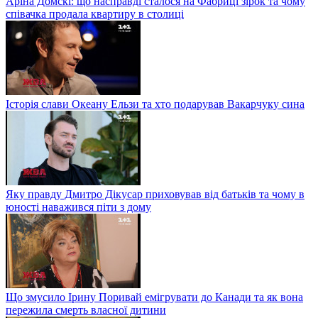
Аріна Домскі: що насправді сталося на Фабриці зірок та чому
співачка продала квартиру в столиці
Історія слави Океану Ельзи та хто подарував Вакарчуку сина
Яку правду Дмитро Дікусар приховував від батьків та чому в
юності наважився піти з дому
Що змусило Ірину Поривай емігрувати до Канади та як вона
пережила смерть власної дитини