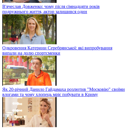
В'ячеслав Довженко: чому після сімнадцяти років
подружнього життя, актор залишився один
Одкровення Катерини Серебрянської: які випробування
випали на долю спортсменки
Як 20-річний Данило Гайдамаха розлютив "Московію" своїми
влогами та чому хлопець мріє побувати в Криму