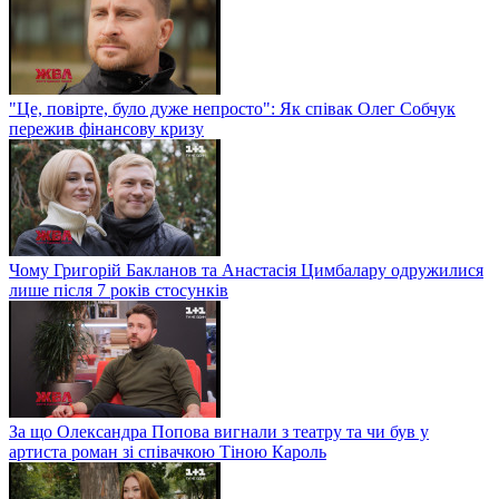
"Це, повірте, було дуже непросто": Як співак Олег Собчук
пережив фінансову кризу
Чому Григорій Бакланов та Анастасія Цимбалару одружилися
лише після 7 років стосунків
За що Олександра Попова вигнали з театру та чи був у
артиста роман зі співачкою Тіною Кароль