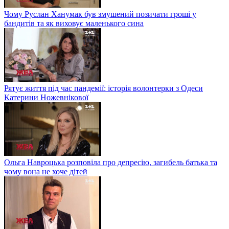
Чому Руслан Ханумак був змушений позичати гроші у
бандитів та як виховує маленького сина
Рятує життя під час пандемії: історія волонтерки з Одеси
Катерини Ножевнікової
Ольга Навроцька розповіла про депресію, загибель батька та
чому вона не хоче дітей