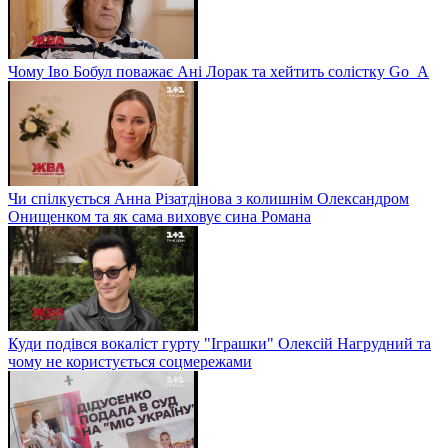
Чому Іво Бобул поважає Ані Лорак та хейтить солістку Go_A
Чи спілкується Анна Різатдінова з колишнім Олександром
Онищенком та як сама виховує сина Романа
Куди подівся вокаліст гурту "Іграшки" Олексій Нагрудний та
чому не користується соцмережами