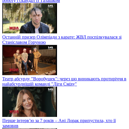
роботу і скандал із Талашком
Останній призер Олімпіади з карате: ЖВЛ поспілкувалася зі
Станіславом Горуною
Театр абсурду "Воробушек": через що виникають протиріччя в
найабсурднішій команді "Ліги Сміху"
Перше інтерв’ю за 7 років – Ані Лорак припустила, хто її
замовив