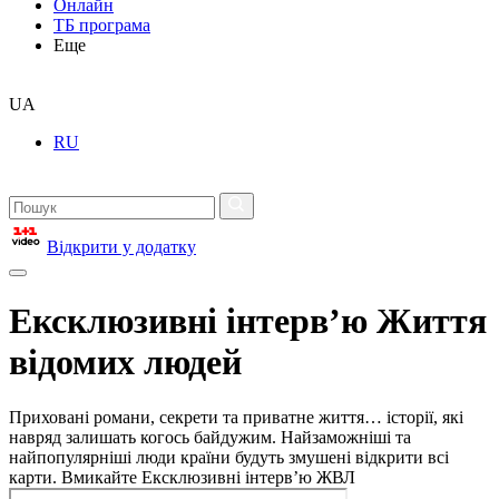
Онлайн
ТБ програма
Еще
UA
RU
Відкрити у додатку
Ексклюзивні інтерв’ю Життя
відомих людей
Приховані романи, секрети та приватне життя… історії, які
навряд залишать когось байдужим. Найзаможніші та
найпопулярніші люди країни будуть змушені відкрити всі
карти. Вмикайте Ексклюзивні інтерв’ю ЖВЛ