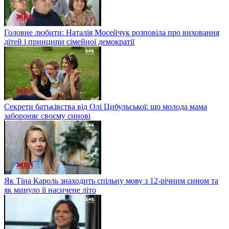
Головне любити: Наталія Мосейчук розповіла про виховання
дітей і принципи сімейної демократії
Секрети батьківства від Олі Цибульської: що молода мама
забороняє своєму синові
Як Тіна Кароль знаходить спільну мову з 12-річним сином та
як минуло її насичене літо