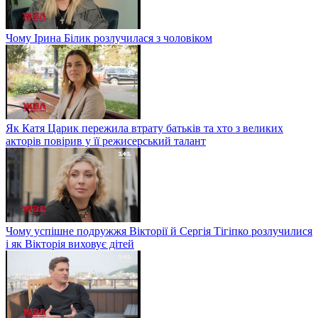
Чому Ірина Білик розлучилася з чоловіком
Як Катя Царик пережила втрату батьків та хто з великих
акторів повірив у її режисерський талант
Чому успішне подружжя Вікторії й Сергія Тігіпко розлучилися
і як Вікторія виховує дітей