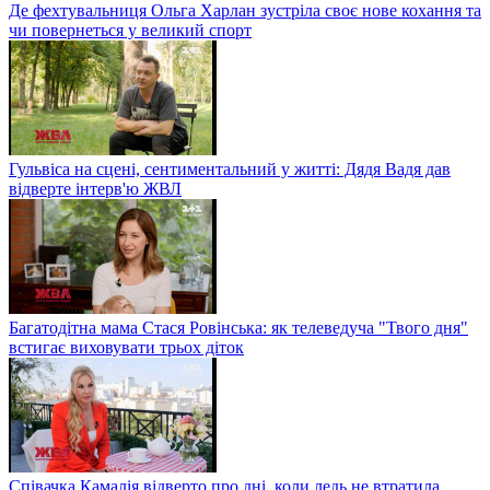
Де фехтувальниця Ольга Харлан зустріла своє нове кохання та
чи повернеться у великий спорт
Гульвіса на сцені, сентиментальний у житті: Дядя Вадя дав
відверте інтерв'ю ЖВЛ
Багатодітна мама Стася Ровінська: як телеведуча "Твого дня"
встигає виховувати трьох діток
Співачка Камалія відверто про дні, коли ледь не втратила