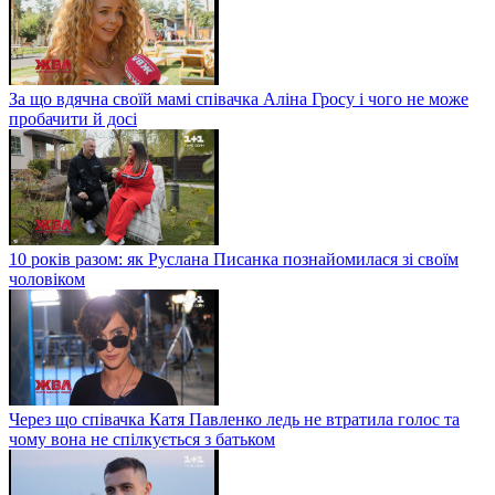
За що вдячна своїй мамі співачка Аліна Гросу і чого не може
пробачити й досі
10 років разом: як Руслана Писанка познайомилася зі своїм
чоловіком
Через що співачка Катя Павленко ледь не втратила голос та
чому вона не спілкується з батьком