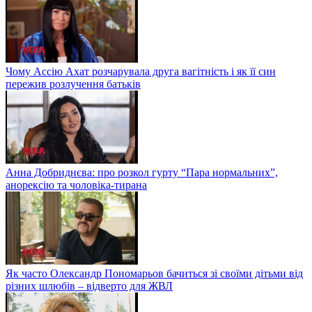
Чому Ассію Ахат розчарувала друга вагітність і як її син
пережив розлучення батьків
Анна Добриднєва: про розкол гурту “Пара нормальних”,
анорексію та чоловіка-тирана
Як часто Олександр Пономарьов бачиться зі своїми дітьми від
різних шлюбів – відверто для ЖВЛ