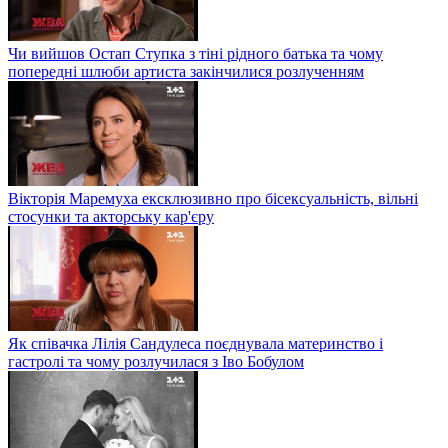
Чи вийшов Остап Ступка з тіні рідного батька та чому
попередні шлюби артиста закінчилися розлученням
Вікторія Маремуха ексклюзивно про бісексуальність, вільні
стосунки та акторську кар'єру
Як співачка Лілія Сандулеса поєднувала материнство і
гастролі та чому розлучилася з Іво Бобулом