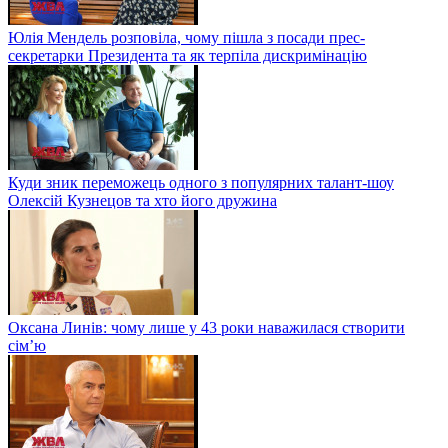
Юлія Мендель розповіла, чому пішла з посади прес-
секретарки Президента та як терпіла дискримінацію
Куди зник переможець одного з популярних талант-шоу
Олексій Кузнецов та хто його дружина
Оксана Линів: чому лише у 43 роки наважилася створити
сім’ю