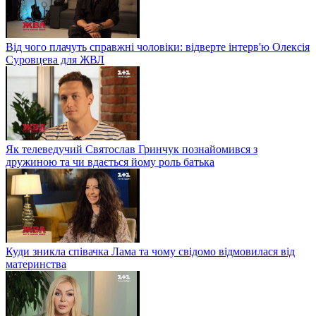
Від чого плачуть справжні чоловіки: відверте інтерв'ю Олексія
Суровцева для ЖВЛ
Як телеведучий Святослав Гринчук познайомився з
дружиною та чи вдається йому роль батька
Куди зникла співачка Лама та чому свідомо відмовилася від
материнства