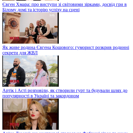
Євген Хмара: про виступи зі світовими зірками, досвід гри в
Білому домі та історію успіху на сцені
Як живе родина Євгена Кошового: гуморист розкрив родинні
секрети для ЖВЛ
Артік і Асті розповіли, як створили гурт та будували шлях до
популярності в Україні та закордоном