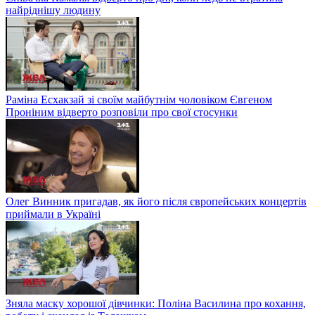
найріднішу людину
Раміна Есхакзай зі своїм майбутнім чоловіком Євгеном
Проніним відверто розповіли про свої стосунки
Олег Винник пригадав, як його після європейських концертів
приймали в Україні
Зняла маску хорошої дівчинки: Поліна Василина про кохання,