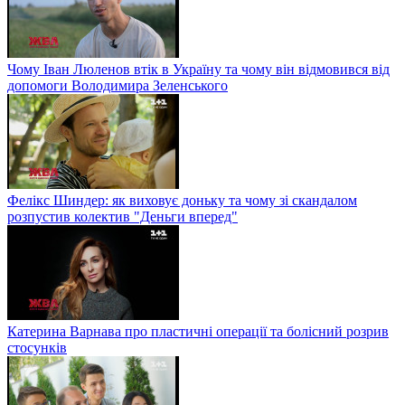
Чому Іван Люленов втік в Україну та чому він відмовився від
допомоги Володимира Зеленського
Фелікс Шиндер: як виховує доньку та чому зі скандалом
розпустив колектив "Деньги вперед"
Катерина Варнава про пластичні операції та болісний розрив
стосунків