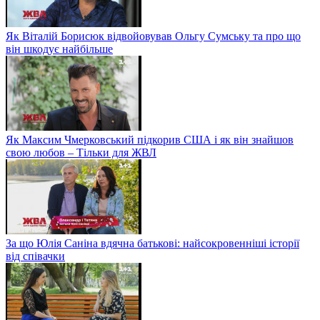
Як Віталій Борисюк відвойовував Ольгу Сумську та про що
він шкодує найбільше
Як Максим Чмерковський підкорив США і як він знайшов
свою любов – Тільки для ЖВЛ
За що Юлія Саніна вдячна батькові: найсокровенніші історії
від співачки