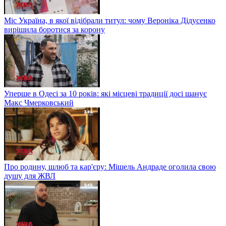
Міс Україна, в якої відібрали титул: чому Вероніка Дідусенко
вирішила боротися за корону
Уперше в Одесі за 10 років: які місцеві традиції досі шанує
Макс Чмерковський
Про родину, шлюб та кар'єру: Мішель Андраде оголила свою
душу для ЖВЛ