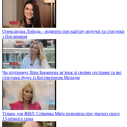
Олександра Лобода – відверто про кар'єру ведучої та стосунки
з Цигаником
Чи підтримує Віра Брежнєва зв’язок зі своїми сестрами та які
стосунки будує із Костянтином Меладзе
Тільки для ЖВЛ: Співачка Мята розповіла про діагноз свого
13-річного сина