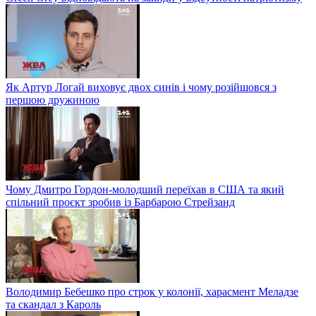
Як Артур Логай виховує двох синів і чому розійшовся з
першою дружиною
Чому Дмитро Гордон-молодший переїхав в США та який
спільний проєкт зробив із Барбарою Стрейзанд
Володимир Бебешко про строк у колонії, харасмент Меладзе
та скандал з Кароль