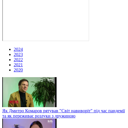
2024
2023
2022
2021
2020
Як Дмитро Комаров рятував "Світ навиворіт" під час пандемії
та як переживає розлуки з дружиною