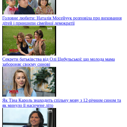
Головне любити: Наталія Мосейчук розповіла про виховання
дітей і принципи сімейної демократії
Секрети батьківства від Олі Цибульської: що молода мама
забороняє своєму синові
Як Тіна Кароль знаходить спільну мову з 12-річним сином та
як минуло її насичене літо