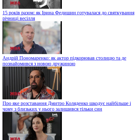
15 років разом: як Ірина Федишин готувалася до святкування
річниці весілля
Андрій Пономаренко: як актор підкорював столицю та де
познайомився з новою дружиною
Про яке розставання Дмитро Коляденко шкодує найбільше і
чому з близьких у нього залишився тільки син