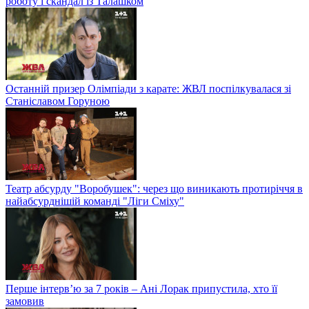
роботу і скандал із Талашком
Останній призер Олімпіади з карате: ЖВЛ поспілкувалася зі
Станіславом Горуною
Театр абсурду "Воробушек": через що виникають протиріччя в
найабсурднішій команді "Ліги Сміху"
Перше інтерв’ю за 7 років – Ані Лорак припустила, хто її
замовив