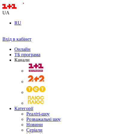
UA
RU
Вхід в кабінет
Онлайн
ТБ програма
Канали
Категорії
Реаліті-шоу
Розважальні шоу
Новини
Серіали