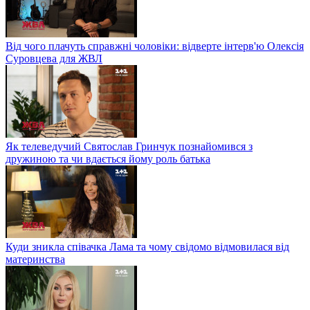
Від чого плачуть справжні чоловіки: відверте інтерв'ю Олексія
Суровцева для ЖВЛ
Як телеведучий Святослав Гринчук познайомився з
дружиною та чи вдається йому роль батька
Куди зникла співачка Лама та чому свідомо відмовилася від
материнства