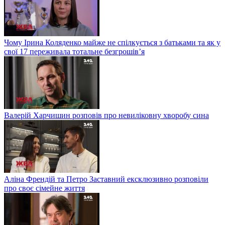
Чому Ірина Коляденко майже не спілкується з батьками та як у
свої 17 переживала тотальне безгрошів’я
Валерій Харчишин розповів про невиліковну хворобу сина
Аліна Френдій та Петро Заставний ексклюзивно розповіли
про своє сімейне життя