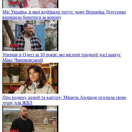
Міс Україна, в якої відібрали титул: чому Вероніка Дідусенко
вирішила боротися за корону
Уперше в Одесі за 10 років: які місцеві традиції досі шанує
Макс Чмерковський
Про родину, шлюб та кар'єру: Мішель Андраде оголила свою
душу для ЖВЛ