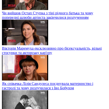
Чи вийшов Остап Ступка з тіні рідного батька та чому
попередні шлюби артиста закінчилися розлученням
Вікторія Маремуха ексклюзивно про бісексуальність, вільні
стосунки та акторську кар'єру
Як співачка Лілія Сандулеса поєднувала материнство і
гастролі та чому розлучилася з Іво Бобулом