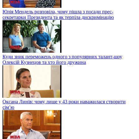
Юлія Мендель розповіла, чому пішла з посади прес-
секретарки Президента та як терпіла дискримінацію
Куди зник переможець одного з популярних талант-шоу
Олексій Кузнецов та хто його дружина
Оксана Линів: чому лише у 43 роки наважилася створити
сім’ю