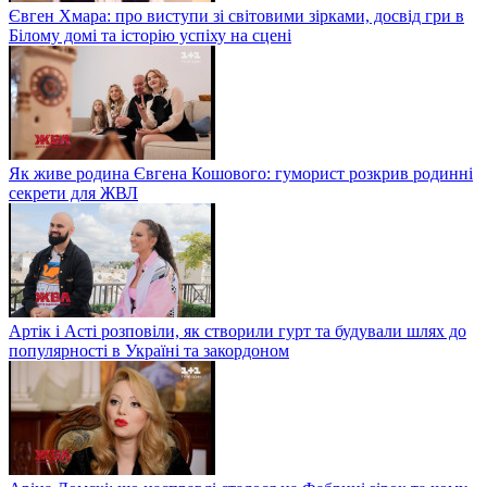
Євген Хмара: про виступи зі світовими зірками, досвід гри в
Білому домі та історію успіху на сцені
Як живе родина Євгена Кошового: гуморист розкрив родинні
секрети для ЖВЛ
Артік і Асті розповіли, як створили гурт та будували шлях до
популярності в Україні та закордоном