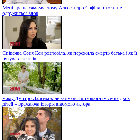
Мені краще самому: чому Алессандро Сафіна ніколи не
одружиться знов
Співачка Соня Кей розповіла, як пережила смерть батька і як її
рятував чоловік
Чому Дмитро Лалєнков не займався вихованням своїх двох
дітей – вражаюча історія відомого актора