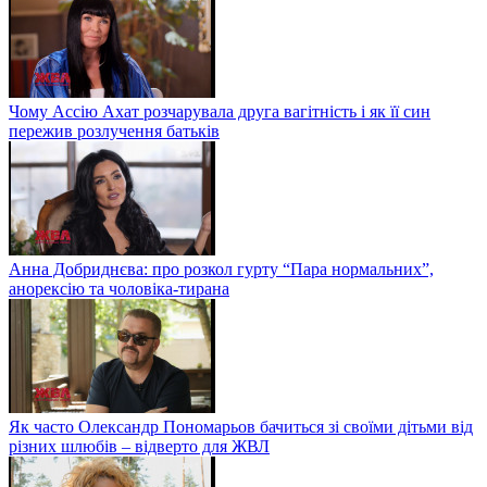
Чому Ассію Ахат розчарувала друга вагітність і як її син
пережив розлучення батьків
Анна Добриднєва: про розкол гурту “Пара нормальних”,
анорексію та чоловіка-тирана
Як часто Олександр Пономарьов бачиться зі своїми дітьми від
різних шлюбів – відверто для ЖВЛ