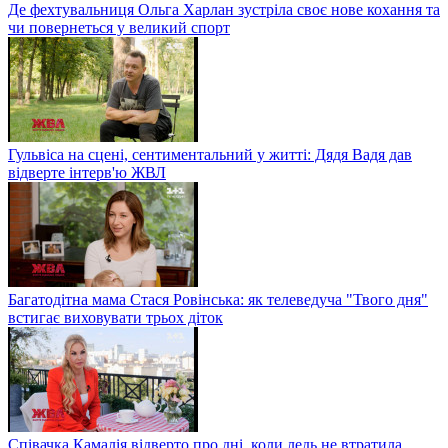
Де фехтувальниця Ольга Харлан зустріла своє нове кохання та
чи повернеться у великий спорт
Гульвіса на сцені, сентиментальний у житті: Дядя Вадя дав
відверте інтерв'ю ЖВЛ
Багатодітна мама Стася Ровінська: як телеведуча "Твого дня"
встигає виховувати трьох діток
Співачка Камалія відверто про дні, коли ледь не втратила