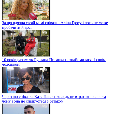
За що вдячна своїй мамі співачка Аліна Гросу і чого не може
пробачити й досі
10 років разом: як Руслана Писанка познайомилася зі своїм
чоловіком
Через що співачка Катя Павленко ледь не втратила голос та
чому вона не спілкується з батьком