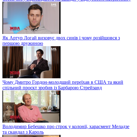
Як Артур Логай виховує двох синів і чому розійшовся з
першою дружиною
Чому Дмитро Гордон-молодший переїхав в США та який
спільний проєкт зробив із Барбарою Стрейзанд
Володимир Бебешко про строк у колонії, харасмент Меладзе
та скандал з Кароль