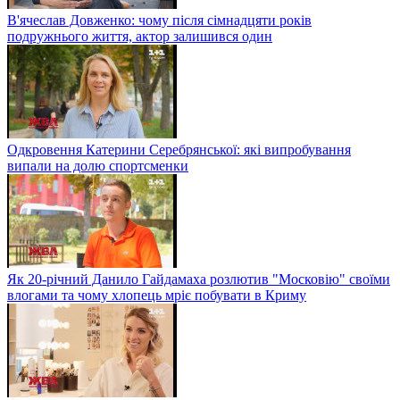
В'ячеслав Довженко: чому після сімнадцяти років
подружнього життя, актор залишився один
Одкровення Катерини Серебрянської: які випробування
випали на долю спортсменки
Як 20-річний Данило Гайдамаха розлютив "Московію" своїми
влогами та чому хлопець мріє побувати в Криму