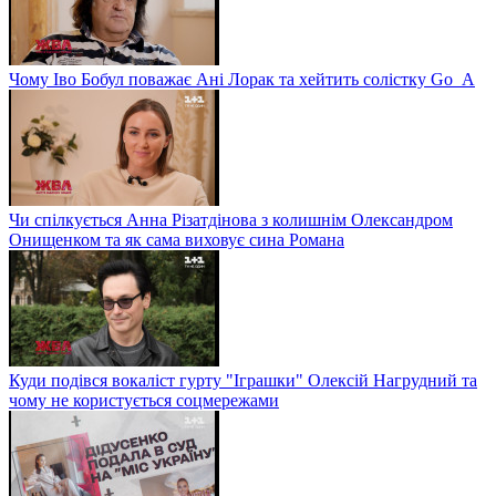
Чому Іво Бобул поважає Ані Лорак та хейтить солістку Go_A
Чи спілкується Анна Різатдінова з колишнім Олександром
Онищенком та як сама виховує сина Романа
Куди подівся вокаліст гурту "Іграшки" Олексій Нагрудний та
чому не користується соцмережами