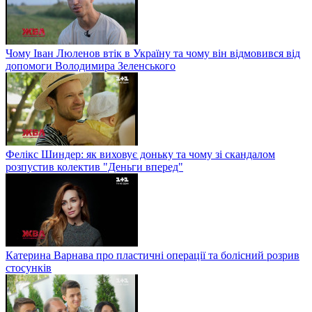
Чому Іван Люленов втік в Україну та чому він відмовився від
допомоги Володимира Зеленського
Фелікс Шиндер: як виховує доньку та чому зі скандалом
розпустив колектив "Деньги вперед"
Катерина Варнава про пластичні операції та болісний розрив
стосунків