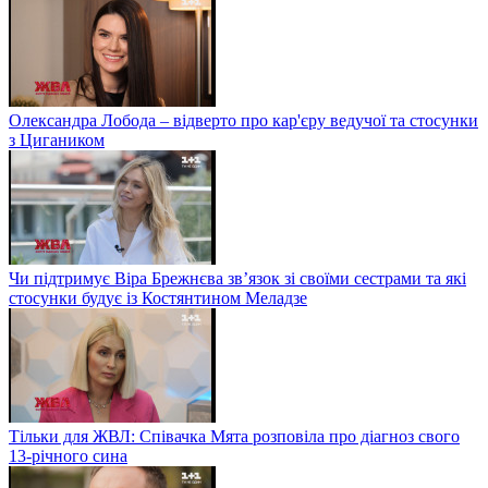
Олександра Лобода – відверто про кар'єру ведучої та стосунки
з Цигаником
Чи підтримує Віра Брежнєва зв’язок зі своїми сестрами та які
стосунки будує із Костянтином Меладзе
Тільки для ЖВЛ: Співачка Мята розповіла про діагноз свого
13-річного сина