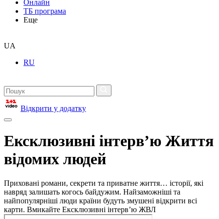
Онлайн
ТБ програма
Еще
UA
RU
Відкрити у додатку
Ексклюзивні інтерв’ю Життя
відомих людей
Приховані романи, секрети та приватне життя… історії, які
навряд залишать когось байдужим. Найзаможніші та
найпопулярніші люди країни будуть змушені відкрити всі
карти. Вмикайте Ексклюзивні інтерв’ю ЖВЛ