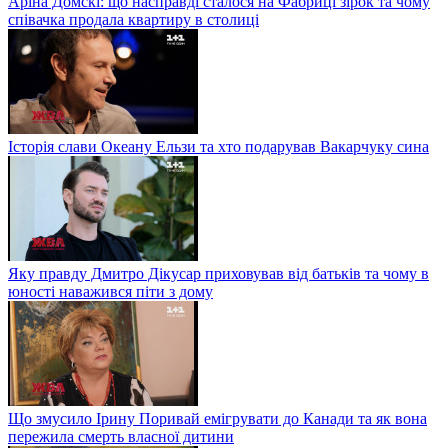
Аріна Домскі: що насправді сталося на Фабриці зірок та чому
співачка продала квартиру в столиці
Історія слави Океану Ельзи та хто подарував Вакарчуку сина
Яку правду Дмитро Дікусар приховував від батьків та чому в
юності наважився піти з дому
Що змусило Ірину Поривай емігрувати до Канади та як вона
пережила смерть власної дитини