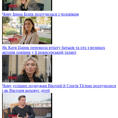
Чому Ірина Білик розлучилася з чоловіком
Як Катя Царик пережила втрату батьків та хто з великих
акторів повірив у її режисерський талант
Чому успішне подружжя Вікторії й Сергія Тігіпко розлучилися
і як Вікторія виховує дітей