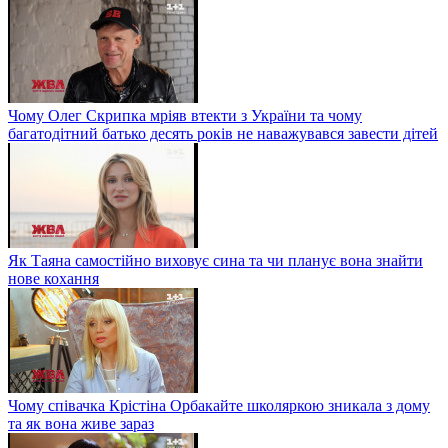
Чому Олег Скрипка мріяв втекти з України та чому
багатодітний батько десять років не наважувався завести дітей
Як Таяна самостійно виховує сина та чи планує вона знайти
нове кохання
Чому співачка Крістіна Орбакайте школяркою зникала з дому
та як вона живе зараз