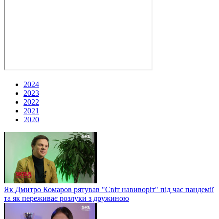
2024
2023
2022
2021
2020
Як Дмитро Комаров рятував "Світ навиворіт" під час пандемії
та як переживає розлуки з дружиною