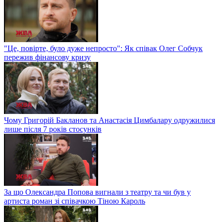
"Це, повірте, було дуже непросто": Як співак Олег Собчук
пережив фінансову кризу
Чому Григорій Бакланов та Анастасія Цимбалару одружилися
лише після 7 років стосунків
За що Олександра Попова вигнали з театру та чи був у
артиста роман зі співачкою Тіною Кароль