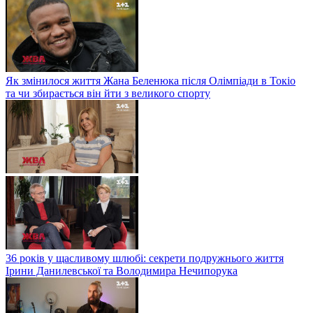
Як змінилося життя Жана Беленюка після Олімпіади в Токіо
та чи збирається він йти з великого спорту
36 років у щасливому шлюбі: секрети подружнього життя
Ірини Данилевської та Володимира Нечипорука