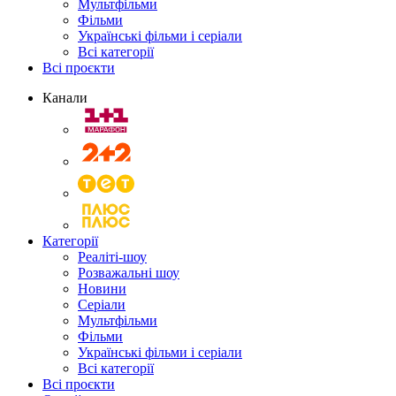
Мультфільми
Фільми
Українські фільми і серіали
Всі категорії
Всі проєкти
Канали
Категорії
Реаліті-шоу
Розважальні шоу
Новини
Серіали
Мультфільми
Фільми
Українські фільми і серіали
Всі категорії
Всі проєкти