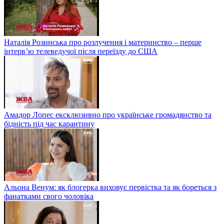
Наталія Розинська про розлучення і материнство – перше
інтерв’ю телеведучої після переїзду до США
Амадор Лопес ексклюзивно про українське громадянство та
бідність під час карантину
Альона Венум: як блогерка виховує первістка та як бореться з
фанатками свого чоловіка