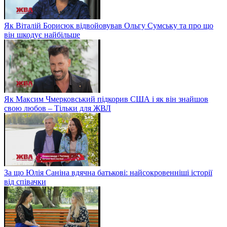
Як Віталій Борисюк відвойовував Ольгу Сумську та про що
він шкодує найбільше
Як Максим Чмерковський підкорив США і як він знайшов
свою любов – Тільки для ЖВЛ
За що Юлія Саніна вдячна батькові: найсокровенніші історії
від співачки