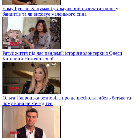
Чому Руслан Ханумак був змушений позичати гроші у
бандитів та як виховує маленького сина
Рятує життя під час пандемії: історія волонтерки з Одеси
Катерини Ножевнікової
Ольга Навроцька розповіла про депресію, загибель батька та
чому вона не хоче дітей