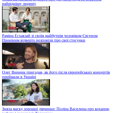
найріднішу людину
Раміна Есхакзай зі своїм майбутнім чоловіком Євгеном
Проніним відверто розповіли про свої стосунки
Олег Винник пригадав, як його після європейських концертів
приймали в Україні
Зняла маску хорошої дівчинки: Поліна Василина про кохання,