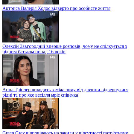
Актриса Валерія Ходос відверто про особисте життя
Олексій Завгородній вперше розповів, чому не спілкується з
рідним батьком понад 16 років
Анна Трінчер виходить заміж: чому від дівчини відвернулися
рідні та про яке весілля мріє співачка
Green Grey відповідають на закиди у відсутності патріотизму