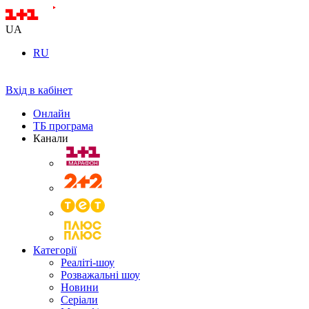
UA
RU
Вхід в кабінет
Онлайн
ТБ програма
Канали
Категорії
Реаліті-шоу
Розважальні шоу
Новини
Серіали