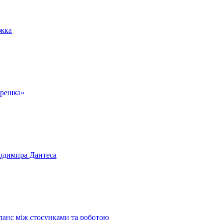
іжка
 решка»
лодимира Дантеса
аланс між стосунками та роботою