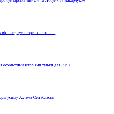
про бунтарське минуле та стосунки з Вакарчуком
к він поєднує спорт з політикою
я особистими історіями тільки для ЖВЛ
орія успіху Ахтема Сеітаблаєва