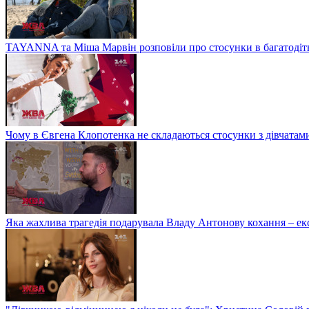
TAYANNA та Міша Марвін розповіли про стосунки в багатодітні
Чому в Євгена Клопотенка не складаються стосунки з дівчатами 
Яка жахлива трагедія подарувала Владу Антонову кохання – 