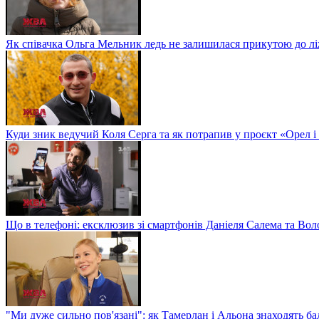
Як співачка Ольга Мельник ледь не залишилася прикутою до л
Куди зник ведучий Коля Серга та як потрапив у проєкт «Орел і
Що в телефоні: ексклюзив зі смартфонів Даніеля Салема та Во
"Ми дуже сильно пов'язані": як Тамерлан і Альона знаходять б