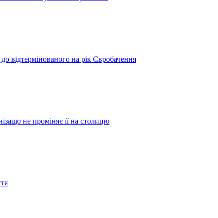
 до відтермінованого на рік Євробачення
нізащо не проміняє її на столицю
ття