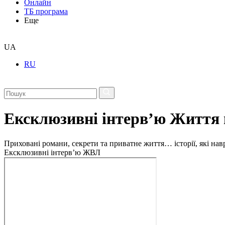
Онлайн
ТБ програма
Еще
UA
RU
Ексклюзивні інтерв’ю Життя 
Приховані романи, секрети та приватне життя… історії, які на
Ексклюзивні інтерв’ю ЖВЛ