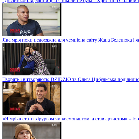
"Дівчинкою-відмінницею я ніколи не була": Христина Соловій 
Яка мрія поки недосяжна для чемпіона світу Жана Беленюка і я
Творять і витворяють: DZIDZIO та Ольга Цибульська поділилис
«Я мріяв стати хірургом чи космонавтом, а став артистом» – іст