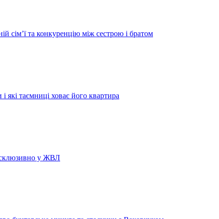
й сім’ї та конкуренцію між сестрою і братом
і які таємниці ховає його квартира
ексклюзивно у ЖВЛ