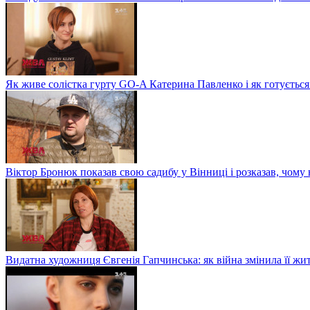
Як живе солістка гурту GO-A Катерина Павленко і як готується
Віктор Бронюк показав свою садибу у Вінниці і розказав, чому 
Видатна художниця Євгенія Гапчинська: як війна змінила її жи