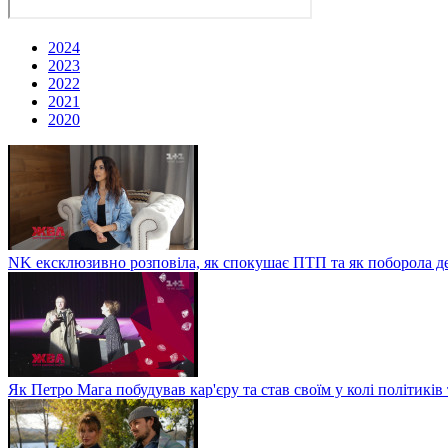
2024
2023
2022
2021
2020
NK ексклюзивно розповіла, як спокушає ПТП та як поборола д
Як Петро Мага побудував кар'єру та став своїм у колі політиків 