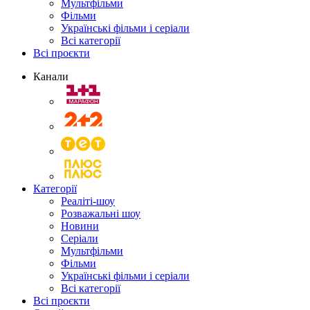
Мультфільми
Фільми
Українські фільми і серіали
Всі категорії
Всі проєкти
Канали
Категорії
Реаліті-шоу
Розважальні шоу
Новини
Серіали
Мультфільми
Фільми
Українські фільми і серіали
Всі категорії
Всі проєкти