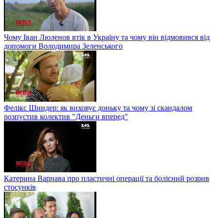
Чому Іван Люленов втік в Україну та чому він відмовився від
допомоги Володимира Зеленського
Фелікс Шиндер: як виховує доньку та чому зі скандалом
розпустив колектив "Деньги вперед"
Катерина Варнава про пластичні операції та болісний розрив
стосунків