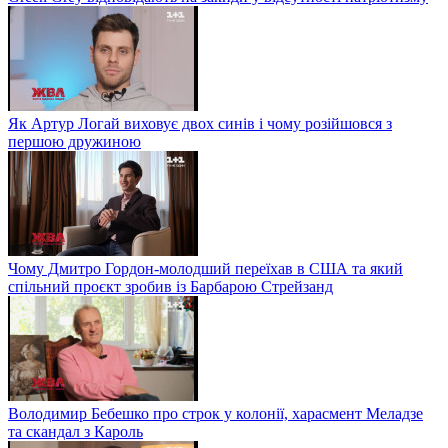
Як Артур Логай виховує двох синів і чому розійшовся з
першою дружиною
Чому Дмитро Гордон-молодший переїхав в США та який
спільний проєкт зробив із Барбарою Стрейзанд
Володимир Бебешко про строк у колонії, харасмент Меладзе
та скандал з Кароль