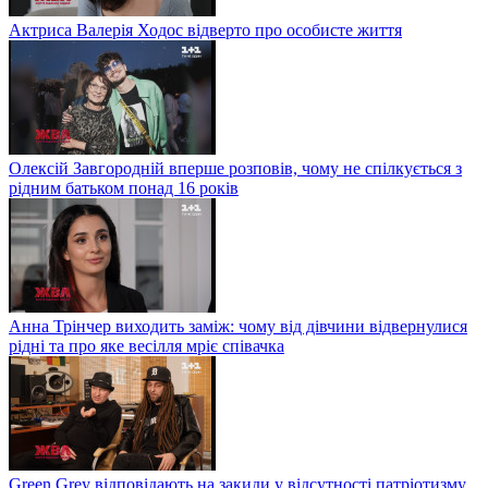
Актриса Валерія Ходос відверто про особисте життя
Олексій Завгородній вперше розповів, чому не спілкується з
рідним батьком понад 16 років
Анна Трінчер виходить заміж: чому від дівчини відвернулися
рідні та про яке весілля мріє співачка
Green Grey відповідають на закиди у відсутності патріотизму