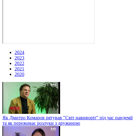
2024
2023
2022
2021
2020
Як Дмитро Комаров рятував "Світ навиворіт" під час пандемії
та як переживає розлуки з дружиною