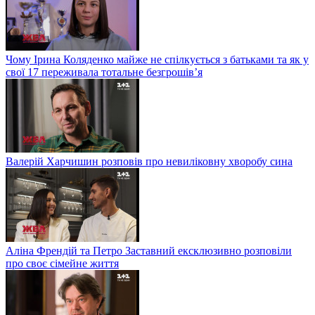
Чому Ірина Коляденко майже не спілкується з батьками та як у
свої 17 переживала тотальне безгрошів’я
Валерій Харчишин розповів про невиліковну хворобу сина
Аліна Френдій та Петро Заставний ексклюзивно розповіли
про своє сімейне життя