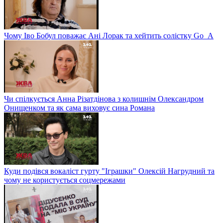
Чому Іво Бобул поважає Ані Лорак та хейтить солістку Go_A
Чи спілкується Анна Різатдінова з колишнім Олександром
Онищенком та як сама виховує сина Романа
Куди подівся вокаліст гурту "Іграшки" Олексій Нагрудний та
чому не користується соцмережами