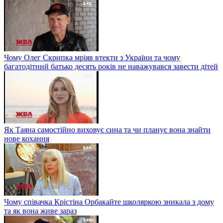
Чому Олег Скрипка мріяв втекти з України та чому
багатодітний батько десять років не наважувався завести дітей
Як Таяна самостійно виховує сина та чи планує вона знайти
нове кохання
Чому співачка Крістіна Орбакайте школяркою зникала з дому
та як вона живе зараз