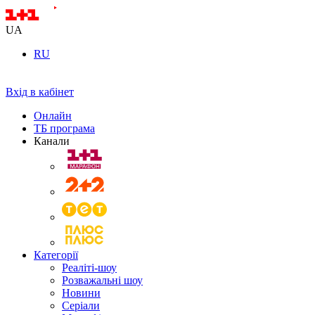
UA
RU
Вхід в кабінет
Онлайн
ТБ програма
Канали
Категорії
Реаліті-шоу
Розважальні шоу
Новини
Серіали