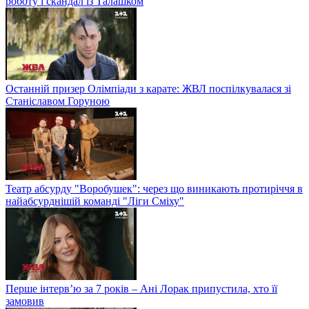
роботу і скандал із Талашком
Останній призер Олімпіади з карате: ЖВЛ поспілкувалася зі
Станіславом Горуною
Театр абсурду "Воробушек": через що виникають протиріччя в
найабсурднішій команді "Ліги Сміху"
Перше інтерв’ю за 7 років – Ані Лорак припустила, хто її
замовив