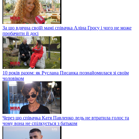
За що вдячна своїй мамі співачка Аліна Гросу і чого не може
пробачити й досі
10 років разом: як Руслана Писанка познайомилася зі своїм
чоловіком
Через що співачка Катя Павленко ледь не втратила голос та
чому вона не спілкується з батьком