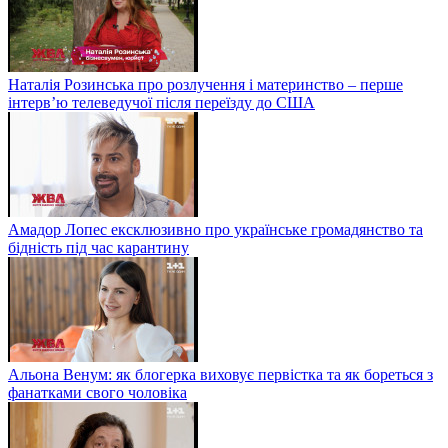
Наталія Розинська про розлучення і материнство – перше
інтерв’ю телеведучої після переїзду до США
Амадор Лопес ексклюзивно про українське громадянство та
бідність під час карантину
Альона Венум: як блогерка виховує первістка та як бореться з
фанатками свого чоловіка