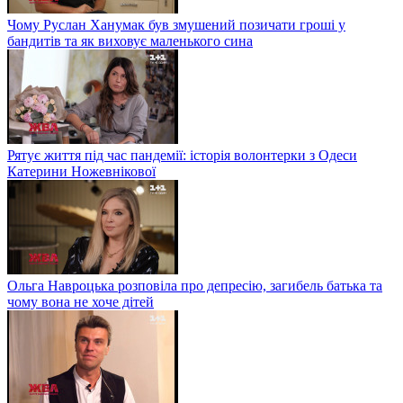
Чому Руслан Ханумак був змушений позичати гроші у
бандитів та як виховує маленького сина
Рятує життя під час пандемії: історія волонтерки з Одеси
Катерини Ножевнікової
Ольга Навроцька розповіла про депресію, загибель батька та
чому вона не хоче дітей