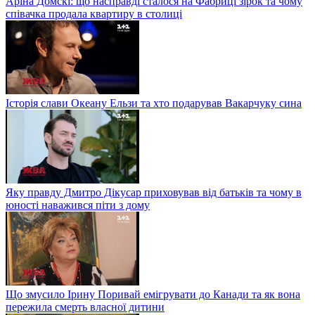
Аріна Домскі: що насправді сталося на Фабриці зірок та чому
співачка продала квартиру в столиці
Історія слави Океану Ельзи та хто подарував Вакарчуку сина
Яку правду Дмитро Дікусар приховував від батьків та чому в
юності наважився піти з дому
Що змусило Ірину Поривай емігрувати до Канади та як вона
пережила смерть власної дитини