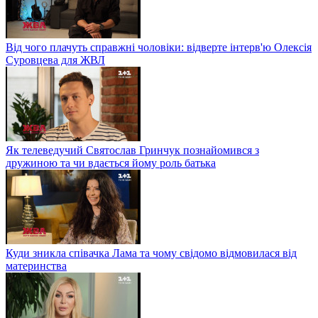
Від чого плачуть справжні чоловіки: відверте інтерв'ю Олексія
Суровцева для ЖВЛ
Як телеведучий Святослав Гринчук познайомився з
дружиною та чи вдається йому роль батька
Куди зникла співачка Лама та чому свідомо відмовилася від
материнства