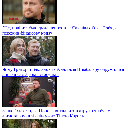
"Це, повірте, було дуже непросто": Як співак Олег Собчук
пережив фінансову кризу
Чому Григорій Бакланов та Анастасія Цимбалару одружилися
лише після 7 років стосунків
За що Олександра Попова вигнали з театру та чи був у
артиста роман зі співачкою Тіною Кароль