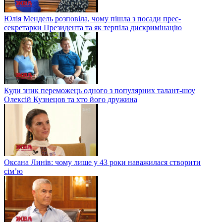
Юлія Мендель розповіла, чому пішла з посади прес-
секретарки Президента та як терпіла дискримінацію
Куди зник переможець одного з популярних талант-шоу
Олексій Кузнецов та хто його дружина
Оксана Линів: чому лише у 43 роки наважилася створити
сім’ю