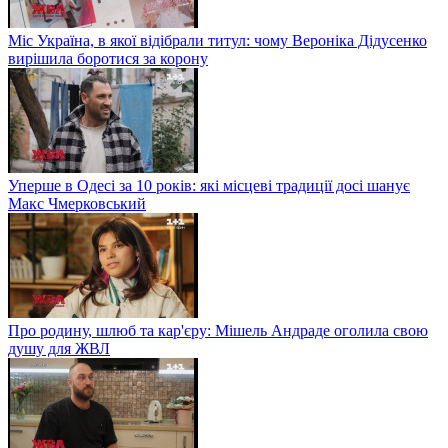
Міс Україна, в якої відібрали титул: чому Вероніка Дідусенко
вирішила боротися за корону
Уперше в Одесі за 10 років: які місцеві традиції досі шанує
Макс Чмерковський
Про родину, шлюб та кар'єру: Мішель Андраде оголила свою
душу для ЖВЛ