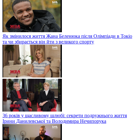
Як змінилося життя Жана Беленюка після Олімпіади в Токіо
та чи збирається він йти з великого спорту
36 років у щасливому шлюбі: секрети подружнього життя
Ірини Данилевської та Володимира Нечипорука