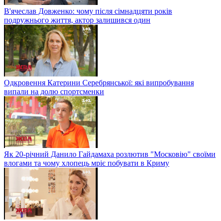
В'ячеслав Довженко: чому після сімнадцяти років
подружнього життя, актор залишився один
Одкровення Катерини Серебрянської: які випробування
випали на долю спортсменки
Як 20-річний Данило Гайдамаха розлютив "Московію" своїми
влогами та чому хлопець мріє побувати в Криму