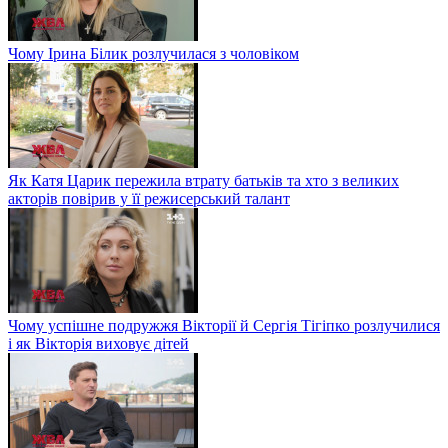
Чому Ірина Білик розлучилася з чоловіком
Як Катя Царик пережила втрату батьків та хто з великих
акторів повірив у її режисерський талант
Чому успішне подружжя Вікторії й Сергія Тігіпко розлучилися
і як Вікторія виховує дітей