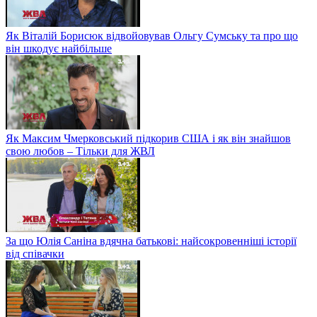
Як Віталій Борисюк відвойовував Ольгу Сумську та про що
він шкодує найбільше
Як Максим Чмерковський підкорив США і як він знайшов
свою любов – Тільки для ЖВЛ
За що Юлія Саніна вдячна батькові: найсокровенніші історії
від співачки