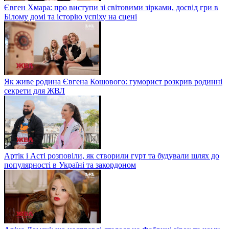
Євген Хмара: про виступи зі світовими зірками, досвід гри в
Білому домі та історію успіху на сцені
Як живе родина Євгена Кошового: гуморист розкрив родинні
секрети для ЖВЛ
Артік і Асті розповіли, як створили гурт та будували шлях до
популярності в Україні та закордоном