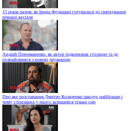
15 років разом: як Ірина Федишин готувалася до святкування
річниці весілля
Андрій Пономаренко: як актор підкорював столицю та де
познайомився з новою дружиною
Про яке розставання Дмитро Коляденко шкодує найбільше і
чому з близьких у нього залишився тільки син