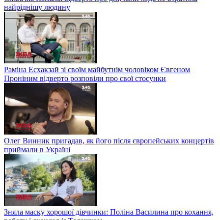
найріднішу людину
Раміна Есхакзай зі своїм майбутнім чоловіком Євгеном
Проніним відверто розповіли про свої стосунки
Олег Винник пригадав, як його після європейських концертів
приймали в Україні
Зняла маску хорошої дівчинки: Поліна Василина про кохання,