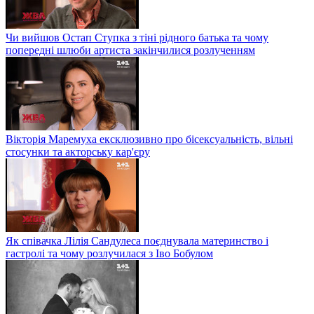
Чи вийшов Остап Ступка з тіні рідного батька та чому
попередні шлюби артиста закінчилися розлученням
Вікторія Маремуха ексклюзивно про бісексуальність, вільні
стосунки та акторську кар'єру
Як співачка Лілія Сандулеса поєднувала материнство і
гастролі та чому розлучилася з Іво Бобулом