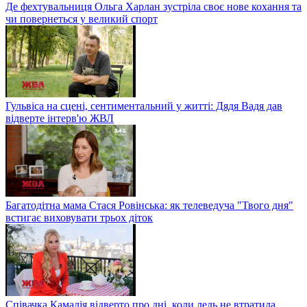
Де фехтувальниця Ольга Харлан зустріла своє нове кохання та
чи повернеться у великий спорт
Гульвіса на сцені, сентиментальний у житті: Дядя Вадя дав
відверте інтерв'ю ЖВЛ
Багатодітна мама Стася Ровінська: як телеведуча "Твого дня"
встигає виховувати трьох діток
Співачка Камалія відверто про дні, коли ледь не втратила