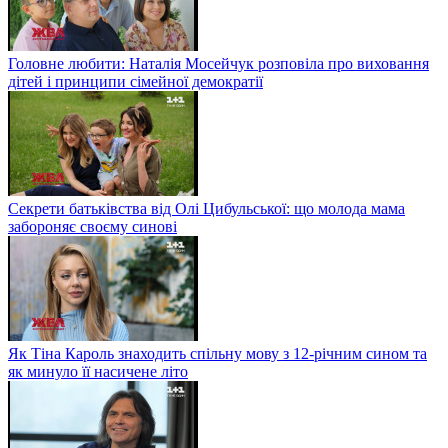
Головне любити: Наталія Мосейчук розповіла про виховання
дітей і принципи сімейної демократії
Секрети батьківства від Олі Цибульської: що молода мама
забороняє своєму синові
Як Тіна Кароль знаходить спільну мову з 12-річним сином та
як минуло її насичене літо