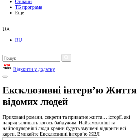
Онлайн
ТБ програма
Еще
UA
RU
Відкрити у додатку
Ексклюзивні інтерв’ю Життя
відомих людей
Приховані романи, секрети та приватне життя… історії, які
навряд залишать когось байдужим. Найзаможніші та
найпопулярніші люди країни будуть змушені відкрити всі
карти. Вмикайте Ексклюзивні інтерв’ю ЖВЛ