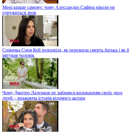
Мені краще самому: чому Алессандро Сафіна ніколи не
одружиться знов
Співачка Соня Кей розповіла, як пережила смерть батька і як її
рятував чоловік
Чому Дмитро Лалєнков не займався вихованням своїх двох
дітей – вражаюча історія відомого актора