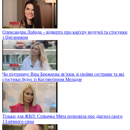
Олександра Лобода – відверто про кар'єру ведучої та стосунки
з Цигаником
Чи підтримує Віра Брежнєва зв’язок зі своїми сестрами та які
стосунки будує із Костянтином Меладзе
Тільки для ЖВЛ: Співачка Мята розповіла про діагноз свого
13-річного сина