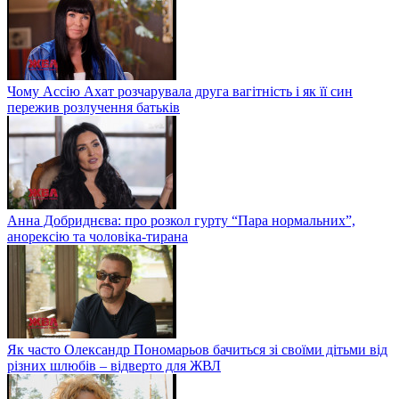
Чому Ассію Ахат розчарувала друга вагітність і як її син
пережив розлучення батьків
Анна Добриднєва: про розкол гурту “Пара нормальних”,
анорексію та чоловіка-тирана
Як часто Олександр Пономарьов бачиться зі своїми дітьми від
різних шлюбів – відверто для ЖВЛ