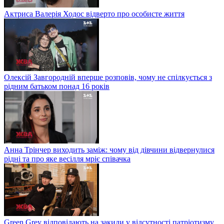
Актриса Валерія Ходос відверто про особисте життя
Олексій Завгородній вперше розповів, чому не спілкується з
рідним батьком понад 16 років
Анна Трінчер виходить заміж: чому від дівчини відвернулися
рідні та про яке весілля мріє співачка
Green Grey відповідають на закиди у відсутності патріотизму