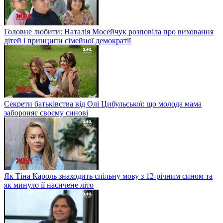
Головне любити: Наталія Мосейчук розповіла про виховання
дітей і принципи сімейної демократії
Секрети батьківства від Олі Цибульської: що молода мама
забороняє своєму синові
Як Тіна Кароль знаходить спільну мову з 12-річним сином та
як минуло її насичене літо