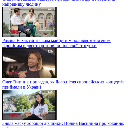
найріднішу людину
Раміна Есхакзай зі своїм майбутнім чоловіком Євгеном
Проніним відверто розповіли про свої стосунки
Олег Винник пригадав, як його після європейських концертів
приймали в Україні
Зняла маску хорошої дівчинки: Поліна Василина про кохання,