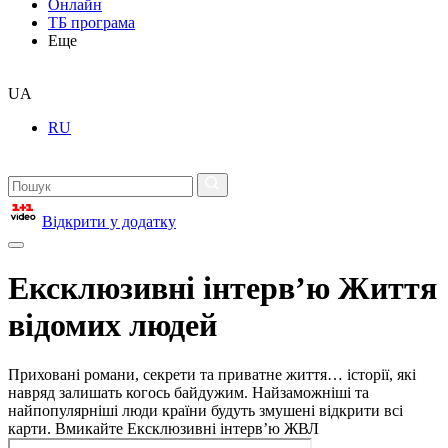
Онлайн
ТБ програма
Еще
UA
RU
Відкрити у додатку
Ексклюзивні інтерв’ю Життя
відомих людей
Приховані романи, секрети та приватне життя… історії, які
навряд залишать когось байдужим. Найзаможніші та
найпопулярніші люди країни будуть змушені відкрити всі
карти. Вмикайте Ексклюзивні інтерв’ю ЖВЛ