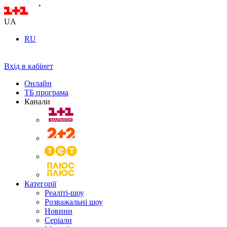
UA
RU
Вхід в кабінет
Онлайн
ТБ програма
Канали
Категорії
Реаліті-шоу
Розважальні шоу
Новини
Серіали