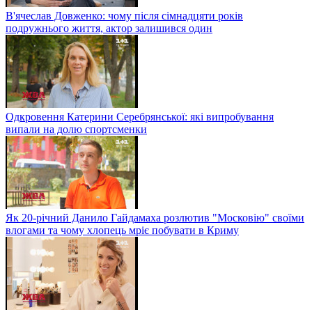
В'ячеслав Довженко: чому після сімнадцяти років
подружнього життя, актор залишився один
Одкровення Катерини Серебрянської: які випробування
випали на долю спортсменки
Як 20-річний Данило Гайдамаха розлютив "Московію" своїми
влогами та чому хлопець мріє побувати в Криму