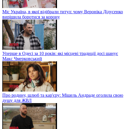
Міс Україна, в якої відібрали титул: чому Вероніка Дідусенко
вирішила боротися за корону
Уперше в Одесі за 10 років: які місцеві традиції досі шанує
Макс Чмерковський
Про родину, шлюб та кар'єру: Мішель Андраде оголила свою
душу для ЖВЛ