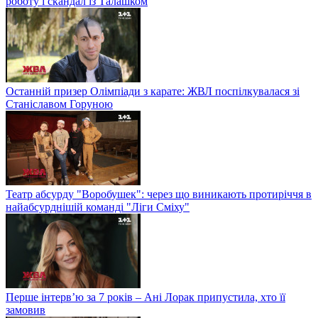
роботу і скандал із Талашком
Останній призер Олімпіади з карате: ЖВЛ поспілкувалася зі
Станіславом Горуною
Театр абсурду "Воробушек": через що виникають протиріччя в
найабсурднішій команді "Ліги Сміху"
Перше інтерв’ю за 7 років – Ані Лорак припустила, хто її
замовив