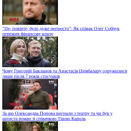
"Це, повірте, було дуже непросто": Як співак Олег Собчук
пережив фінансову кризу
Чому Григорій Бакланов та Анастасія Цимбалару одружилися
лише після 7 років стосунків
За що Олександра Попова вигнали з театру та чи був у
артиста роман зі співачкою Тіною Кароль