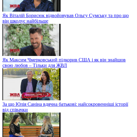
Як Віталій Борисюк відвойовував Ольгу Сумську та про що
він шкодує найбільше
Як Максим Чмерковський підкорив США і як він знайшов
свою любов – Тільки для ЖВЛ
За що Юлія Саніна вдячна батькові: найсокровенніші історії
від співачки