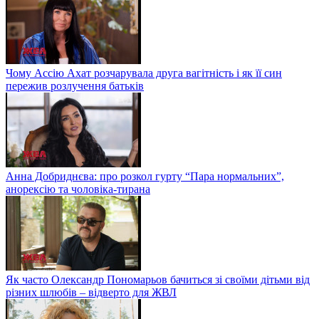
Чому Ассію Ахат розчарувала друга вагітність і як її син
пережив розлучення батьків
Анна Добриднєва: про розкол гурту “Пара нормальних”,
анорексію та чоловіка-тирана
Як часто Олександр Пономарьов бачиться зі своїми дітьми від
різних шлюбів – відверто для ЖВЛ