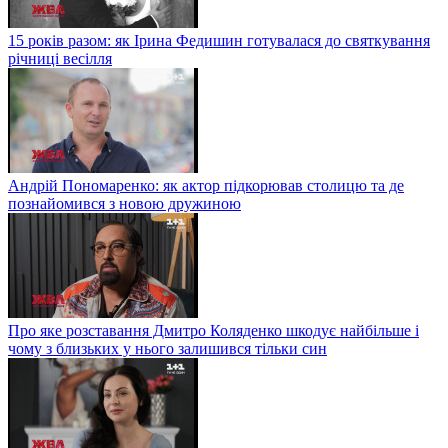
15 років разом: як Ірина Федишин готувалася до святкування
річниці весілля
Андрій Пономаренко: як актор підкорював столицю та де
познайомився з новою дружиною
Про яке розставання Дмитро Коляденко шкодує найбільше і
чому з близьких у нього залишився тільки син