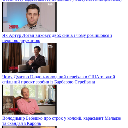
Як Артур Логай виховує двох синів і чому розійшовся з
першою дружиною
Чому Дмитро Гордон-молодший переїхав в США та який
спільний проєкт зробив із Барбарою Стрейзанд
Володимир Бебешко про строк у колонії, харасмент Меладзе
та скандал з Кароль