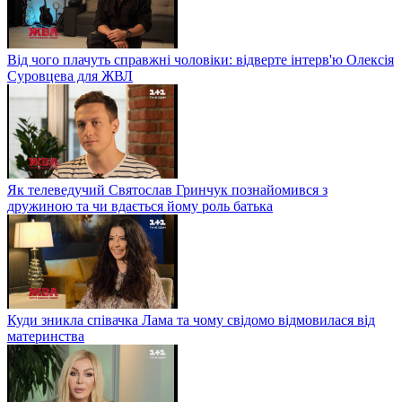
Від чого плачуть справжні чоловіки: відверте інтерв'ю Олексія
Суровцева для ЖВЛ
Як телеведучий Святослав Гринчук познайомився з
дружиною та чи вдається йому роль батька
Куди зникла співачка Лама та чому свідомо відмовилася від
материнства