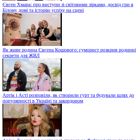
Євген Хмара: про виступи зі світовими зірками, досвід гри в
Білому домі та історію успіху на сцені
Як живе родина Євгена Кошового: гуморист розкрив родинні
секрети для ЖВЛ
Артік і Асті розповіли, як створили гурт та будували шлях до
популярності в Україні та закордоном