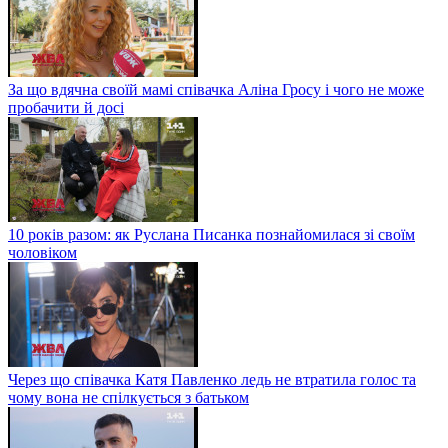
За що вдячна своїй мамі співачка Аліна Гросу і чого не може
пробачити й досі
10 років разом: як Руслана Писанка познайомилася зі своїм
чоловіком
Через що співачка Катя Павленко ледь не втратила голос та
чому вона не спілкується з батьком