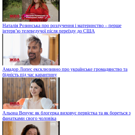
Наталія Розинська про розлучення і материнство – перше
інтерв’ю телеведучої після переїзду до США
Амадор Лопес ексклюзивно про українське громадянство та
бідність під час карантину
Альона Венум: як блогерка виховує первістка та як бореться з
фанатками свого чоловіка