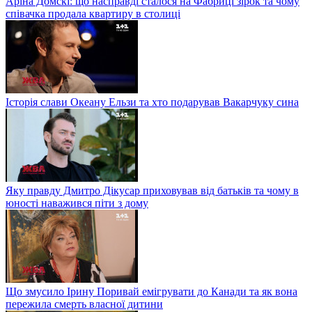
Аріна Домскі: що насправді сталося на Фабриці зірок та чому
співачка продала квартиру в столиці
Історія слави Океану Ельзи та хто подарував Вакарчуку сина
Яку правду Дмитро Дікусар приховував від батьків та чому в
юності наважився піти з дому
Що змусило Ірину Поривай емігрувати до Канади та як вона
пережила смерть власної дитини