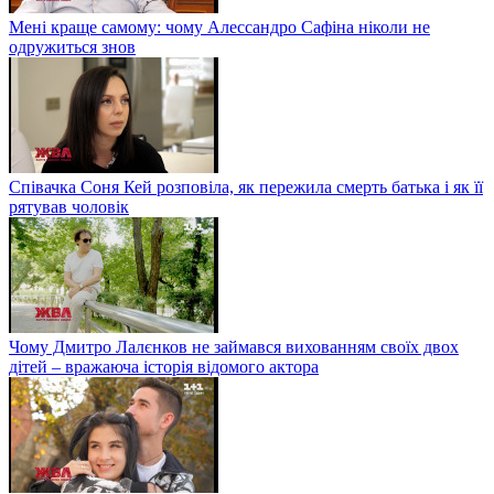
Мені краще самому: чому Алессандро Сафіна ніколи не
одружиться знов
Співачка Соня Кей розповіла, як пережила смерть батька і як її
рятував чоловік
Чому Дмитро Лалєнков не займався вихованням своїх двох
дітей – вражаюча історія відомого актора