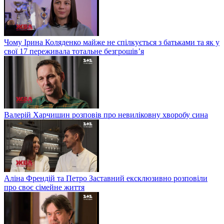
Чому Ірина Коляденко майже не спілкується з батьками та як у
свої 17 переживала тотальне безгрошів’я
Валерій Харчишин розповів про невиліковну хворобу сина
Аліна Френдій та Петро Заставний ексклюзивно розповіли
про своє сімейне життя