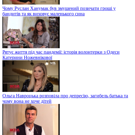
Чому Руслан Ханумак був змушений позичати гроші у
бандитів та як виховує маленького сина
Рятує життя під час пандемії: історія волонтерки з Одеси
Катерини Ножевнікової
Ольга Навроцька розповіла про депресію, загибель батька та
чому вона не хоче дітей