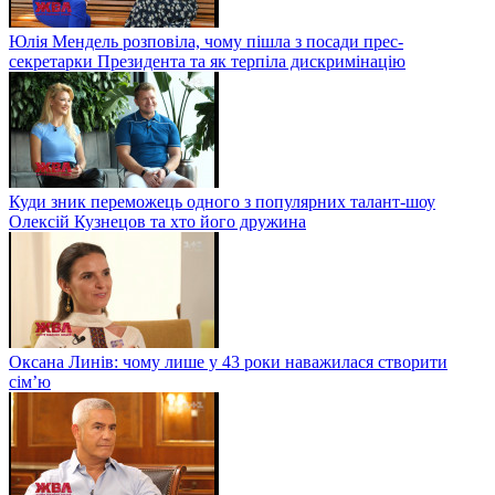
Юлія Мендель розповіла, чому пішла з посади прес-
секретарки Президента та як терпіла дискримінацію
Куди зник переможець одного з популярних талант-шоу
Олексій Кузнецов та хто його дружина
Оксана Линів: чому лише у 43 роки наважилася створити
сім’ю