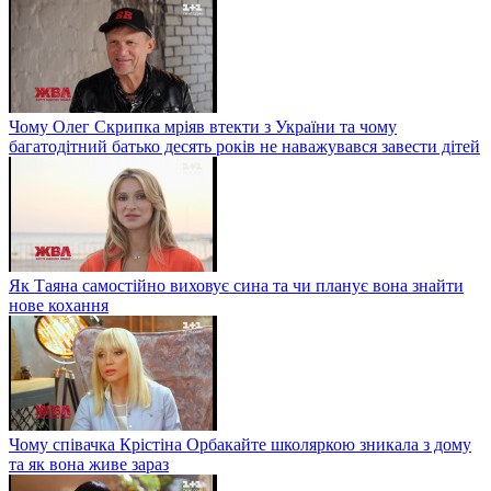
Чому Олег Скрипка мріяв втекти з України та чому
багатодітний батько десять років не наважувався завести дітей
Як Таяна самостійно виховує сина та чи планує вона знайти
нове кохання
Чому співачка Крістіна Орбакайте школяркою зникала з дому
та як вона живе зараз