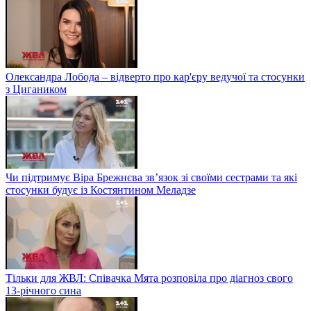
Олександра Лобода – відверто про кар'єру ведучої та стосунки
з Цигаником
Чи підтримує Віра Брежнєва зв’язок зі своїми сестрами та які
стосунки будує із Костянтином Меладзе
Тільки для ЖВЛ: Співачка Мята розповіла про діагноз свого
13-річного сина