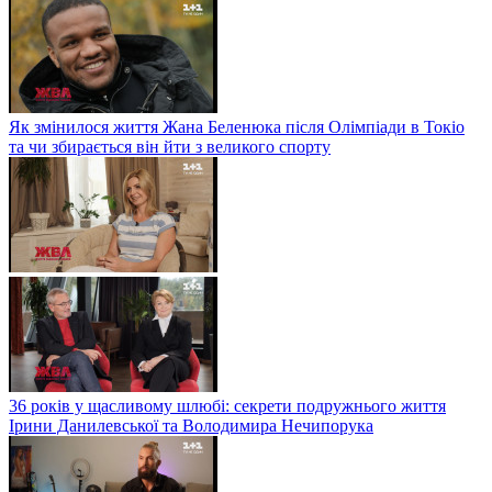
Як змінилося життя Жана Беленюка після Олімпіади в Токіо
та чи збирається він йти з великого спорту
36 років у щасливому шлюбі: секрети подружнього життя
Ірини Данилевської та Володимира Нечипорука