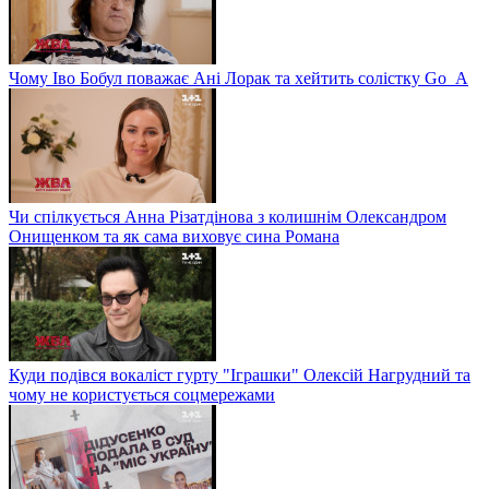
Чому Іво Бобул поважає Ані Лорак та хейтить солістку Go_A
Чи спілкується Анна Різатдінова з колишнім Олександром
Онищенком та як сама виховує сина Романа
Куди подівся вокаліст гурту "Іграшки" Олексій Нагрудний та
чому не користується соцмережами