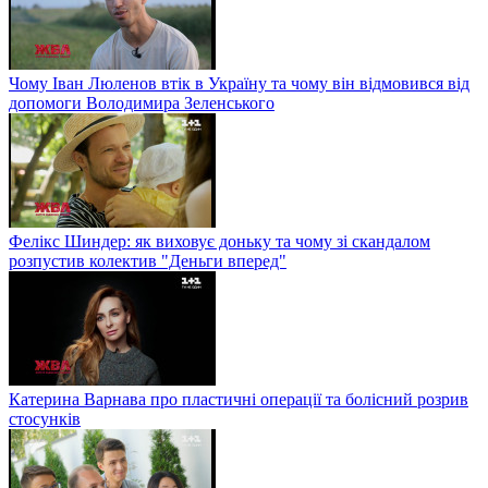
Чому Іван Люленов втік в Україну та чому він відмовився від
допомоги Володимира Зеленського
Фелікс Шиндер: як виховує доньку та чому зі скандалом
розпустив колектив "Деньги вперед"
Катерина Варнава про пластичні операції та болісний розрив
стосунків