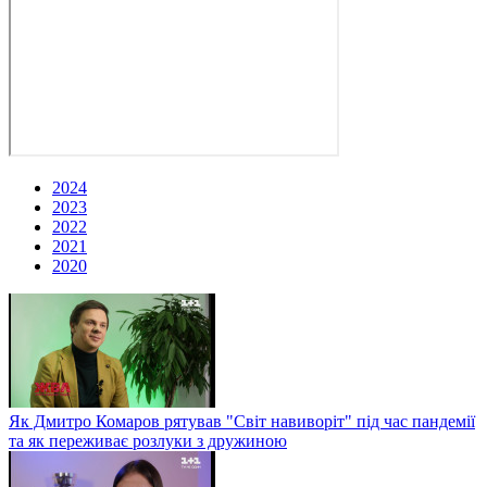
2024
2023
2022
2021
2020
Як Дмитро Комаров рятував "Світ навиворіт" під час пандемії
та як переживає розлуки з дружиною