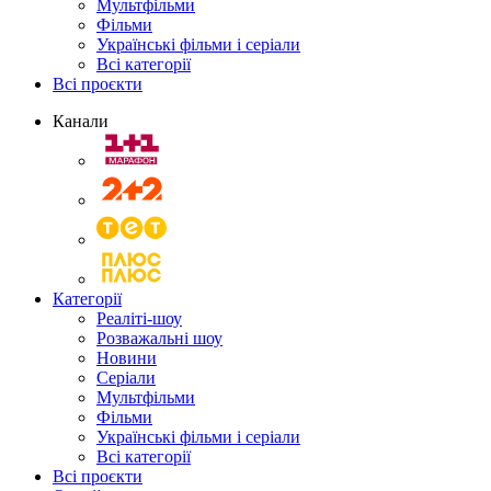
Мультфільми
Фільми
Українські фільми і серіали
Всі категорії
Всі проєкти
Канали
Категорії
Реаліті-шоу
Розважальні шоу
Новини
Серіали
Мультфільми
Фільми
Українські фільми і серіали
Всі категорії
Всі проєкти