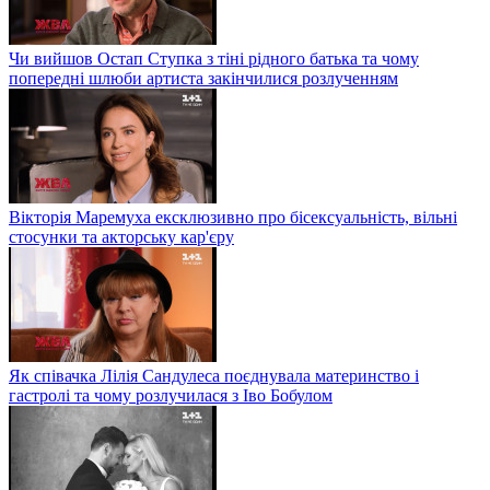
Чи вийшов Остап Ступка з тіні рідного батька та чому
попередні шлюби артиста закінчилися розлученням
Вікторія Маремуха ексклюзивно про бісексуальність, вільні
стосунки та акторську кар'єру
Як співачка Лілія Сандулеса поєднувала материнство і
гастролі та чому розлучилася з Іво Бобулом