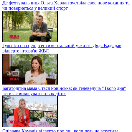
Де фехтувальниця Ольга Харлан зустріла своє нове кохання та
чи повернеться у великий спорт
Гульвіса на сцені, сентиментальний у житті: Дядя Вадя дав
відверте інтерв'ю ЖВЛ
Багатодітна мама Стася Ровінська: як телеведуча "Твого дня"
встигає виховувати трьох діток
Співачка Камалія відверто про дні, коли ледь не втратила