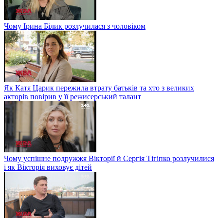
Чому Ірина Білик розлучилася з чоловіком
Як Катя Царик пережила втрату батьків та хто з великих
акторів повірив у її режисерський талант
Чому успішне подружжя Вікторії й Сергія Тігіпко розлучилися
і як Вікторія виховує дітей