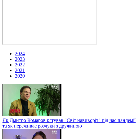
2024
2023
2022
2021
2020
Як Дмитро Комаров рятував "Світ навиворіт" під час пандемії
та як переживає розлуки з дружиною