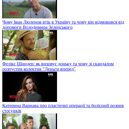
Чому Іван Люленов втік в Україну та чому він відмовився від
допомоги Володимира Зеленського
Фелікс Шиндер: як виховує доньку та чому зі скандалом
розпустив колектив "Деньги вперед"
Катерина Варнава про пластичні операції та болісний розрив
стосунків