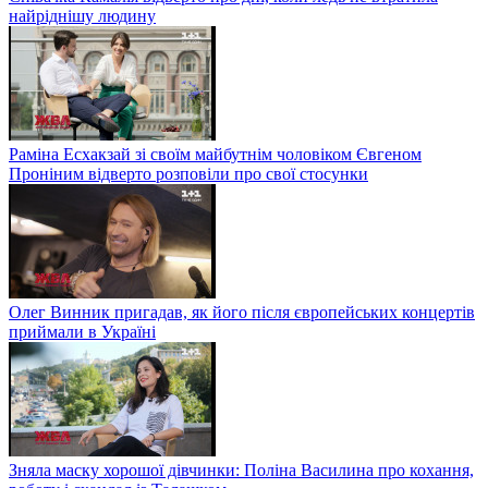
найріднішу людину
Раміна Есхакзай зі своїм майбутнім чоловіком Євгеном
Проніним відверто розповіли про свої стосунки
Олег Винник пригадав, як його після європейських концертів
приймали в Україні
Зняла маску хорошої дівчинки: Поліна Василина про кохання,