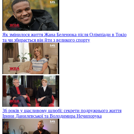
Як змінилося життя Жана Беленюка після Олімпіади в Токіо
та чи збирається він йти з великого спорту
36 років у щасливому шлюбі: секрети подружнього життя
Ірини Данилевської та Володимира Нечипорука