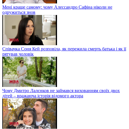
Мені краще самому: чому Алессандро Сафіна ніколи не
одружиться знов
Співачка Соня Кей розповіла, як пережила смерть батька і як її
рятував чоловік
Чому Дмитро Лалєнков не займався вихованням своїх двох
дітей – вражаюча історія відомого актора