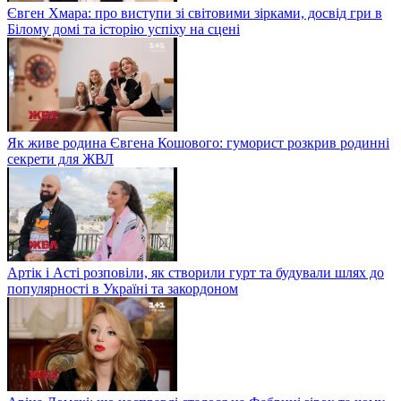
Євген Хмара: про виступи зі світовими зірками, досвід гри в
Білому домі та історію успіху на сцені
Як живе родина Євгена Кошового: гуморист розкрив родинні
секрети для ЖВЛ
Артік і Асті розповіли, як створили гурт та будували шлях до
популярності в Україні та закордоном