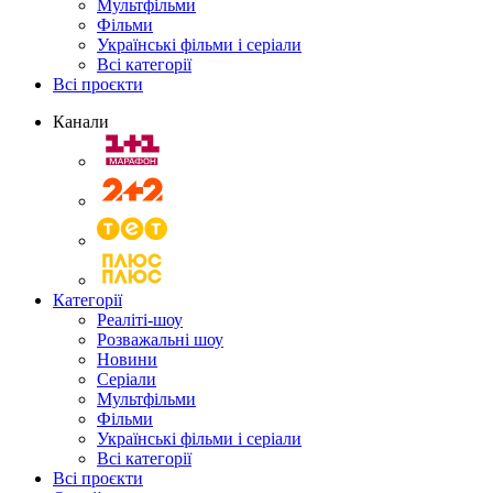
Мультфільми
Фільми
Українські фільми і серіали
Всі категорії
Всі проєкти
Канали
Категорії
Реаліті-шоу
Розважальні шоу
Новини
Серіали
Мультфільми
Фільми
Українські фільми і серіали
Всі категорії
Всі проєкти