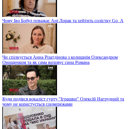
Чому Іво Бобул поважає Ані Лорак та хейтить солістку Go_A
Чи спілкується Анна Різатдінова з колишнім Олександром
Онищенком та як сама виховує сина Романа
Куди подівся вокаліст гурту "Іграшки" Олексій Нагрудний та
чому не користується соцмережами