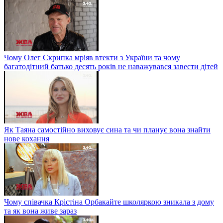
Чому Олег Скрипка мріяв втекти з України та чому
багатодітний батько десять років не наважувався завести дітей
Як Таяна самостійно виховує сина та чи планує вона знайти
нове кохання
Чому співачка Крістіна Орбакайте школяркою зникала з дому
та як вона живе зараз