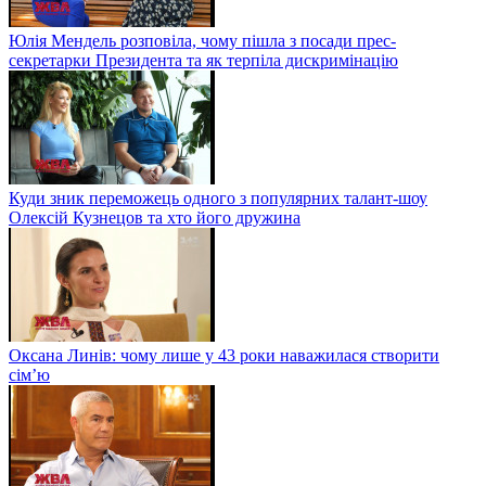
Юлія Мендель розповіла, чому пішла з посади прес-
секретарки Президента та як терпіла дискримінацію
Куди зник переможець одного з популярних талант-шоу
Олексій Кузнецов та хто його дружина
Оксана Линів: чому лише у 43 роки наважилася створити
сім’ю