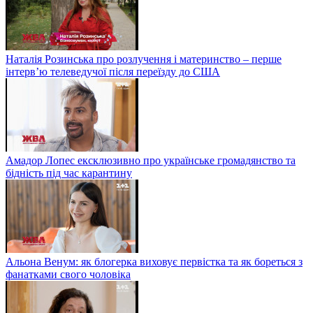
Наталія Розинська про розлучення і материнство – перше
інтерв’ю телеведучої після переїзду до США
Амадор Лопес ексклюзивно про українське громадянство та
бідність під час карантину
Альона Венум: як блогерка виховує первістка та як бореться з
фанатками свого чоловіка