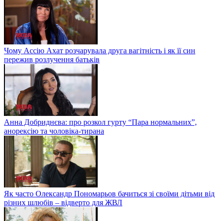
Чому Ассію Ахат розчарувала друга вагітність і як її син
пережив розлучення батьків
Анна Добриднєва: про розкол гурту “Пара нормальних”,
анорексію та чоловіка-тирана
Як часто Олександр Пономарьов бачиться зі своїми дітьми від
різних шлюбів – відверто для ЖВЛ