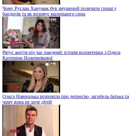
Чому Руслан Ханумак був змушений позичати гроші у
бандитів та як виховує маленького сина
Рятує життя під час пандемії: історія волонтерки з Одеси
Катерини Ножевнікової
Ольга Навроцька розповіла про депресію, загибель батька та
чому вона не хоче дітей