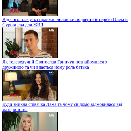
Від чого плачуть справжні чоловіки: відверте інтерв'ю Олексія
Суровцева для ЖВЛ
Як телеведучий Святослав Гринчук познайомився з
дружиною та чи вдається йому роль батька
Куди зникла співачка Лама та чому свідомо відмовилася від
материнства