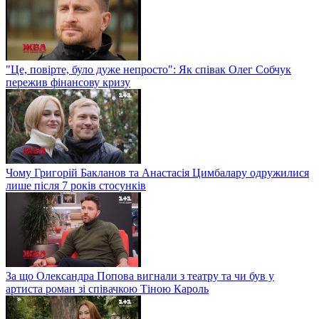
"Це, повірте, було дуже непросто": Як співак Олег Собчук
пережив фінансову кризу
Чому Григорій Бакланов та Анастасія Цимбалару одружилися
лише після 7 років стосунків
За що Олександра Попова вигнали з театру та чи був у
артиста роман зі співачкою Тіною Кароль