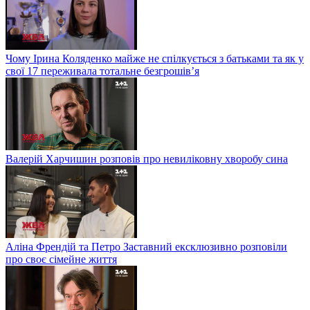
Чому Ірина Коляденко майже не спілкується з батьками та як у
свої 17 переживала тотальне безгрошів’я
Валерій Харчишин розповів про невиліковну хворобу сина
Аліна Френдій та Петро Заставний ексклюзивно розповіли
про своє сімейне життя