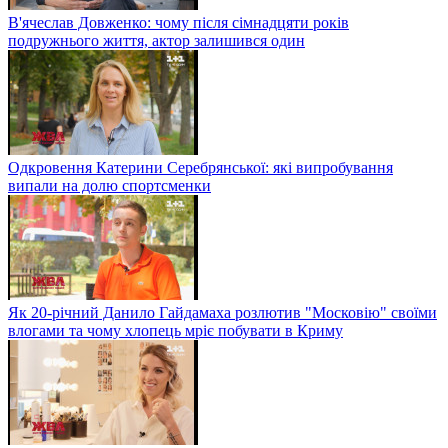
В'ячеслав Довженко: чому після сімнадцяти років
подружнього життя, актор залишився один
Одкровення Катерини Серебрянської: які випробування
випали на долю спортсменки
Як 20-річний Данило Гайдамаха розлютив "Московію" своїми
влогами та чому хлопець мріє побувати в Криму