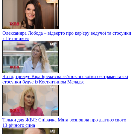
Олександра Лобода – відверто про кар'єру ведучої та стосунки
з Цигаником
Чи підтримує Віра Брежнєва зв’язок зі своїми сестрами та які
стосунки будує із Костянтином Меладзе
Тільки для ЖВЛ: Співачка Мята розповіла про діагноз свого
13-річного сина