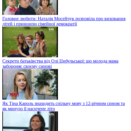
Головне любити: Наталія Мосейчук розповіла про виховання
дітей і принципи сімейної демократії
Секрети батьківства від Олі Цибульської: що молода мама
забороняє своєму синові
Як Тіна Кароль знаходить спільну мову з 12-річним сином та
як минуло її насичене літо