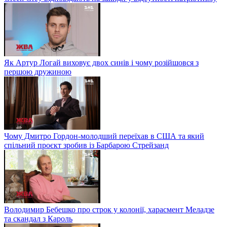
Як Артур Логай виховує двох синів і чому розійшовся з
першою дружиною
Чому Дмитро Гордон-молодший переїхав в США та який
спільний проєкт зробив із Барбарою Стрейзанд
Володимир Бебешко про строк у колонії, харасмент Меладзе
та скандал з Кароль