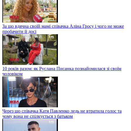
За що вдячна своїй мамі співачка Аліна Гросу і чого не може
пробачити й досі
10 років разом: як Руслана Писанка познайомилася зі своїм
чоловіком
Через що співачка Катя Павленко ледь не втратила голос та
чому вона не спілкується з батьком