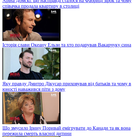
Аріна Домскі: що насправді сталося на Фабриці зірок та чому
співачка продала квартиру в столиці
Історія слави Океану Ельзи та хто подарував Вакарчуку сина
Яку правду Дмитро Дікусар приховував від батьків та чому в
юності наважився піти з дому
Що змусило Ірину Поривай емігрувати до Канади та як вона
пережила смерть власної дитини