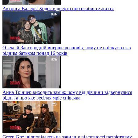
Актриса Валерія Ходос відверто про особисте життя
Олексій Завгородній вперше розповів, чому не спілкується з
рідним батьком понад 16 років
Анна Трінчер виходить заміж: чому від дівчини відвернулися
рідні та про яке весілля мріє співачка
Green Grey відповідають на закиди у відсутності патріотизму