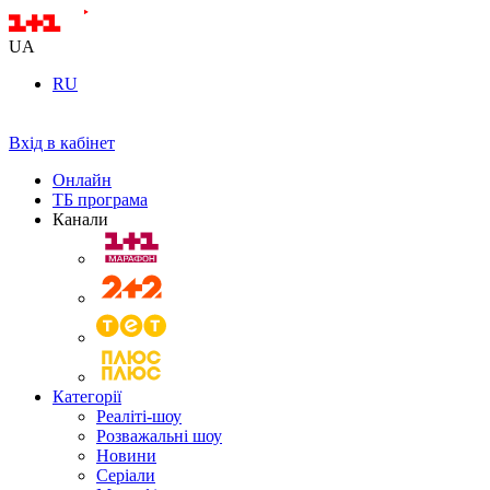
UA
RU
Вхід в кабінет
Онлайн
ТБ програма
Канали
Категорії
Реаліті-шоу
Розважальні шоу
Новини
Серіали