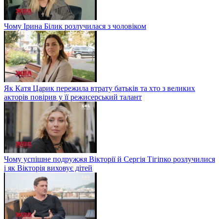
Чому Ірина Білик розлучилася з чоловіком
Як Катя Царик пережила втрату батьків та хто з великих
акторів повірив у її режисерський талант
Чому успішне подружжя Вікторії й Сергія Тігіпко розлучилися
і як Вікторія виховує дітей