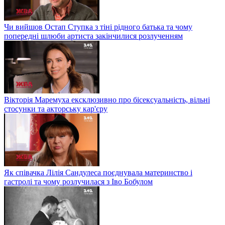
Чи вийшов Остап Ступка з тіні рідного батька та чому
попередні шлюби артиста закінчилися розлученням
Вікторія Маремуха ексклюзивно про бісексуальність, вільні
стосунки та акторську кар'єру
Як співачка Лілія Сандулеса поєднувала материнство і
гастролі та чому розлучилася з Іво Бобулом