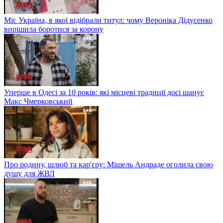
Міс Україна, в якої відібрали титул: чому Вероніка Дідусенко
вирішила боротися за корону
Уперше в Одесі за 10 років: які місцеві традиції досі шанує
Макс Чмерковський
Про родину, шлюб та кар'єру: Мішель Андраде оголила свою
душу для ЖВЛ