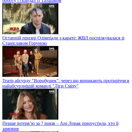
роботу і скандал із Талашком
Останній призер Олімпіади з карате: ЖВЛ поспілкувалася зі
Станіславом Горуною
Театр абсурду "Воробушек": через що виникають протиріччя в
найабсурднішій команді "Ліги Сміху"
Перше інтерв’ю за 7 років – Ані Лорак припустила, хто її
замовив