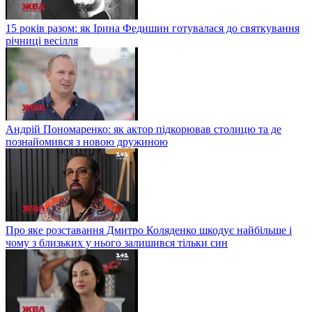
15 років разом: як Ірина Федишин готувалася до святкування
річниці весілля
Андрій Пономаренко: як актор підкорював столицю та де
познайомився з новою дружиною
Про яке розставання Дмитро Коляденко шкодує найбільше і
чому з близьких у нього залишився тільки син