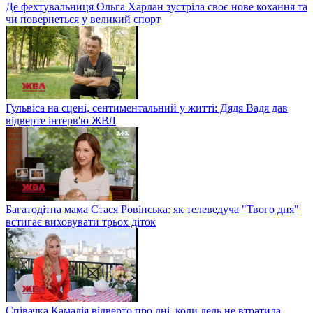
Де фехтувальниця Ольга Харлан зустріла своє нове кохання та
чи повернеться у великий спорт
Гульвіса на сцені, сентиментальний у житті: Дядя Вадя дав
відверте інтерв'ю ЖВЛ
Багатодітна мама Стася Ровінська: як телеведуча "Твого дня"
встигає виховувати трьох діток
Співачка Камалія відверто про дні, коли ледь не втратила