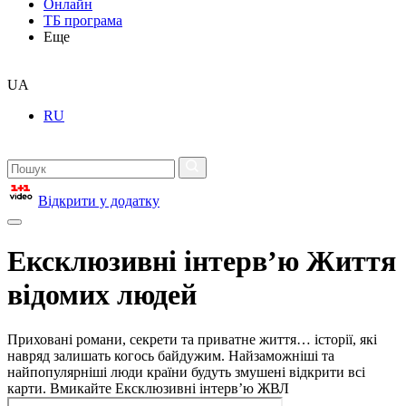
Онлайн
ТБ програма
Еще
UA
RU
Відкрити у додатку
Ексклюзивні інтерв’ю Життя
відомих людей
Приховані романи, секрети та приватне життя… історії, які
навряд залишать когось байдужим. Найзаможніші та
найпопулярніші люди країни будуть змушені відкрити всі
карти. Вмикайте Ексклюзивні інтерв’ю ЖВЛ