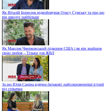
Як Віталій Борисюк відвойовував Ольгу Сумську та про що
він шкодує найбільше
Як Максим Чмерковський підкорив США і як він знайшов
свою любов – Тільки для ЖВЛ
За що Юлія Саніна вдячна батькові: найсокровенніші історії
від співачки