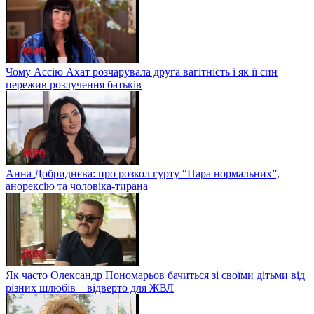
Чому Ассію Ахат розчарувала друга вагітність і як її син
пережив розлучення батьків
Анна Добриднєва: про розкол гурту “Пара нормальних”,
анорексію та чоловіка-тирана
Як часто Олександр Пономарьов бачиться зі своїми дітьми від
різних шлюбів – відверто для ЖВЛ