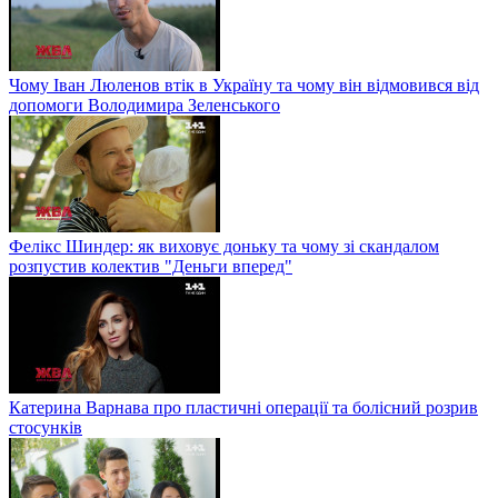
Чому Іван Люленов втік в Україну та чому він відмовився від
допомоги Володимира Зеленського
Фелікс Шиндер: як виховує доньку та чому зі скандалом
розпустив колектив "Деньги вперед"
Катерина Варнава про пластичні операції та болісний розрив
стосунків