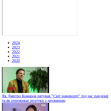
2024
2023
2022
2021
2020
Як Дмитро Комаров рятував "Світ навиворіт" під час пандемії
та як переживає розлуки з дружиною