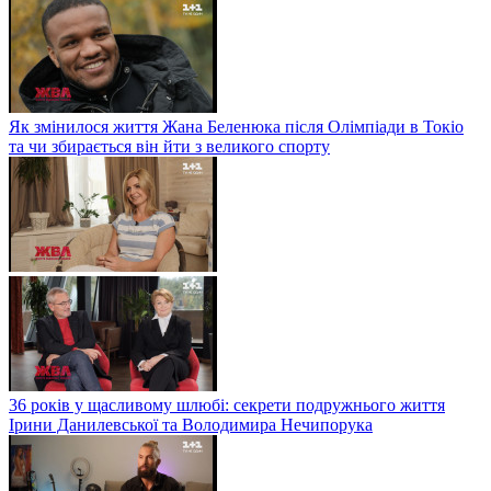
Як змінилося життя Жана Беленюка після Олімпіади в Токіо
та чи збирається він йти з великого спорту
36 років у щасливому шлюбі: секрети подружнього життя
Ірини Данилевської та Володимира Нечипорука