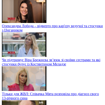
Олександра Лобода – відверто про кар'єру ведучої та стосунки
з Цигаником
Чи підтримує Віра Брежнєва зв’язок зі своїми сестрами та які
стосунки будує із Костянтином Меладзе
Тільки для ЖВЛ: Співачка Мята розповіла про діагноз свого
13-річного сина