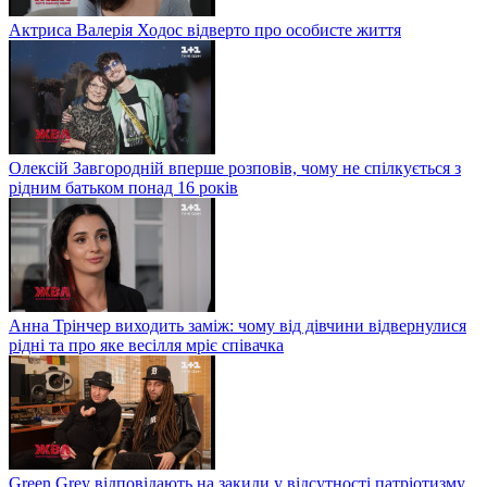
Актриса Валерія Ходос відверто про особисте життя
Олексій Завгородній вперше розповів, чому не спілкується з
рідним батьком понад 16 років
Анна Трінчер виходить заміж: чому від дівчини відвернулися
рідні та про яке весілля мріє співачка
Green Grey відповідають на закиди у відсутності патріотизму