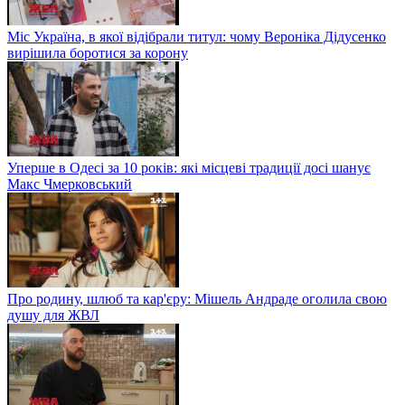
Міс Україна, в якої відібрали титул: чому Вероніка Дідусенко
вирішила боротися за корону
Уперше в Одесі за 10 років: які місцеві традиції досі шанує
Макс Чмерковський
Про родину, шлюб та кар'єру: Мішель Андраде оголила свою
душу для ЖВЛ