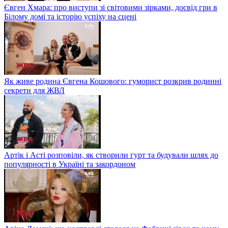
Євген Хмара: про виступи зі світовими зірками, досвід гри в
Білому домі та історію успіху на сцені
Як живе родина Євгена Кошового: гуморист розкрив родинні
секрети для ЖВЛ
Артік і Асті розповіли, як створили гурт та будували шлях до
популярності в Україні та закордоном