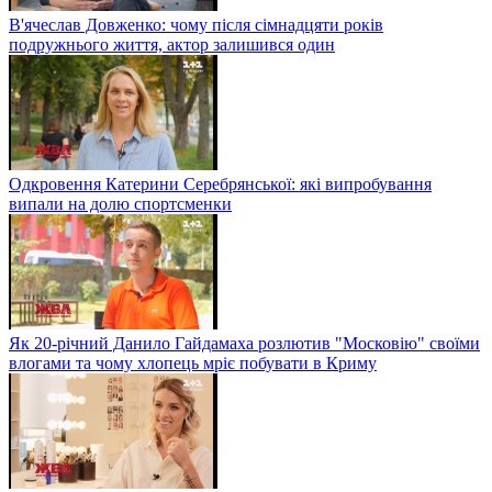
В'ячеслав Довженко: чому після сімнадцяти років
подружнього життя, актор залишився один
Одкровення Катерини Серебрянської: які випробування
випали на долю спортсменки
Як 20-річний Данило Гайдамаха розлютив "Московію" своїми
влогами та чому хлопець мріє побувати в Криму