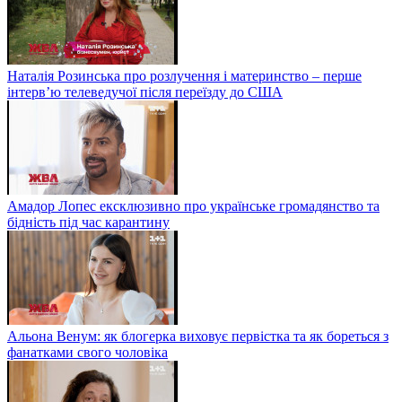
Наталія Розинська про розлучення і материнство – перше
інтерв’ю телеведучої після переїзду до США
Амадор Лопес ексклюзивно про українське громадянство та
бідність під час карантину
Альона Венум: як блогерка виховує первістка та як бореться з
фанатками свого чоловіка