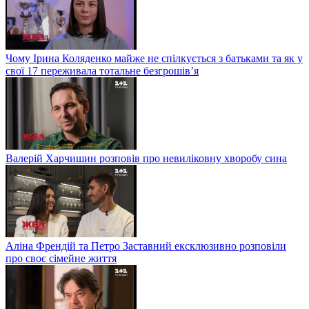
Чому Ірина Коляденко майже не спілкується з батьками та як у
свої 17 переживала тотальне безгрошів’я
Валерій Харчишин розповів про невиліковну хворобу сина
Аліна Френдій та Петро Заставний ексклюзивно розповіли
про своє сімейне життя