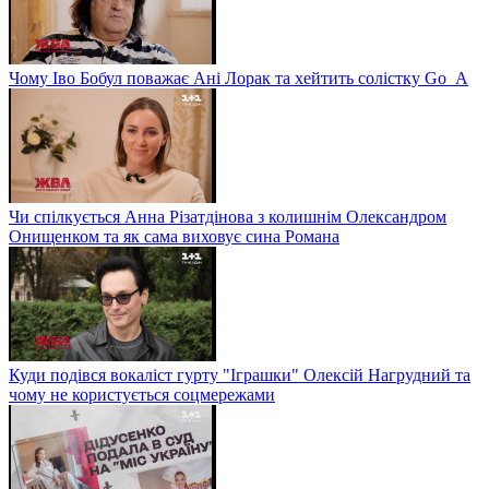
Чому Іво Бобул поважає Ані Лорак та хейтить солістку Go_A
Чи спілкується Анна Різатдінова з колишнім Олександром
Онищенком та як сама виховує сина Романа
Куди подівся вокаліст гурту "Іграшки" Олексій Нагрудний та
чому не користується соцмережами