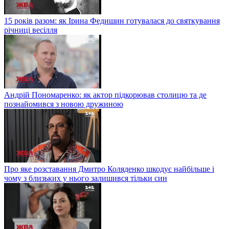
15 років разом: як Ірина Федишин готувалася до святкування
річниці весілля
Андрій Пономаренко: як актор підкорював столицю та де
познайомився з новою дружиною
Про яке розставання Дмитро Коляденко шкодує найбільше і
чому з близьких у нього залишився тільки син