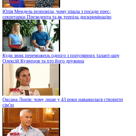
Юлія Мендель розповіла, чому пішла з посади прес-
секретарки Президента та як терпіла дискримінацію
Куди зник переможець одного з популярних талант-шоу
Олексій Кузнецов та хто його дружина
Оксана Линів: чому лише у 43 роки наважилася створити
сім’ю