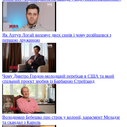
Як Артур Логай виховує двох синів і чому розійшовся з
першою дружиною
Чому Дмитро Гордон-молодший переїхав в США та який
спільний проєкт зробив із Барбарою Стрейзанд
Володимир Бебешко про строк у колонії, харасмент Меладзе
та скандал з Кароль