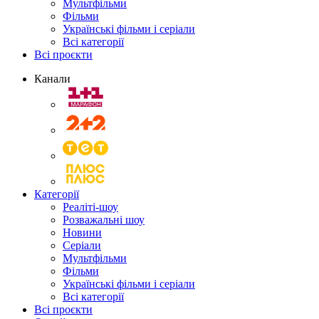
Мультфільми
Фільми
Українські фільми і серіали
Всі категорії
Всі проєкти
Канали
Категорії
Реаліті-шоу
Розважальні шоу
Новини
Серіали
Мультфільми
Фільми
Українські фільми і серіали
Всі категорії
Всі проєкти