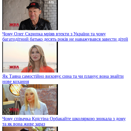
Чому Олег Скрипка мріяв втекти з України та чому
багатодітний батько десять років не наважувався завести дітей
Як Таяна самостійно виховує сина та чи планує вона знайти
нове кохання
Чому співачка Крістіна Орбакайте школяркою зникала з дому
та як вона живе зараз