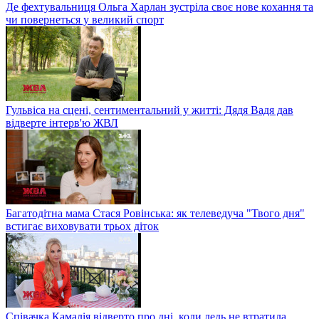
Де фехтувальниця Ольга Харлан зустріла своє нове кохання та
чи повернеться у великий спорт
Гульвіса на сцені, сентиментальний у житті: Дядя Вадя дав
відверте інтерв'ю ЖВЛ
Багатодітна мама Стася Ровінська: як телеведуча "Твого дня"
встигає виховувати трьох діток
Співачка Камалія відверто про дні, коли ледь не втратила