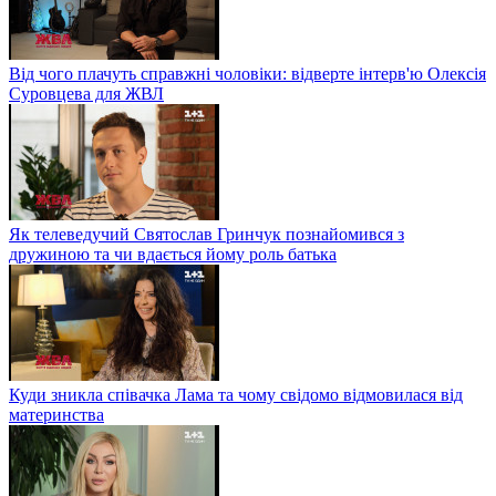
Від чого плачуть справжні чоловіки: відверте інтерв'ю Олексія
Суровцева для ЖВЛ
Як телеведучий Святослав Гринчук познайомився з
дружиною та чи вдається йому роль батька
Куди зникла співачка Лама та чому свідомо відмовилася від
материнства