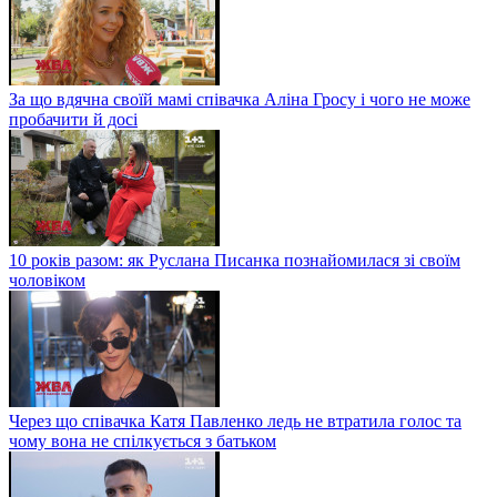
За що вдячна своїй мамі співачка Аліна Гросу і чого не може
пробачити й досі
10 років разом: як Руслана Писанка познайомилася зі своїм
чоловіком
Через що співачка Катя Павленко ледь не втратила голос та
чому вона не спілкується з батьком