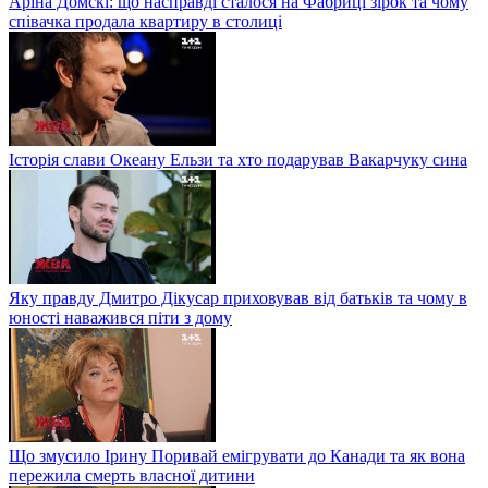
Аріна Домскі: що насправді сталося на Фабриці зірок та чому
співачка продала квартиру в столиці
Історія слави Океану Ельзи та хто подарував Вакарчуку сина
Яку правду Дмитро Дікусар приховував від батьків та чому в
юності наважився піти з дому
Що змусило Ірину Поривай емігрувати до Канади та як вона
пережила смерть власної дитини