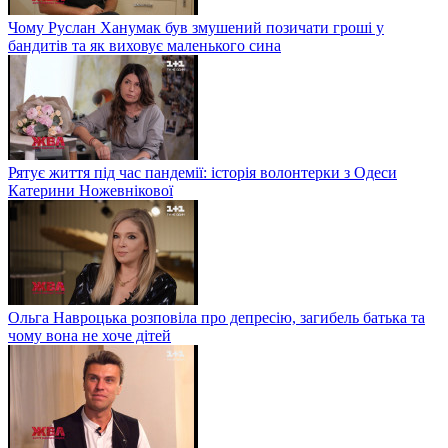
Чому Руслан Ханумак був змушений позичати гроші у
бандитів та як виховує маленького сина
Рятує життя під час пандемії: історія волонтерки з Одеси
Катерини Ножевнікової
Ольга Навроцька розповіла про депресію, загибель батька та
чому вона не хоче дітей