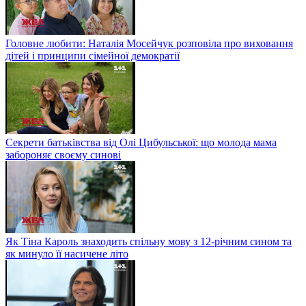
Головне любити: Наталія Мосейчук розповіла про виховання
дітей і принципи сімейної демократії
Секрети батьківства від Олі Цибульської: що молода мама
забороняє своєму синові
Як Тіна Кароль знаходить спільну мову з 12-річним сином та
як минуло її насичене літо