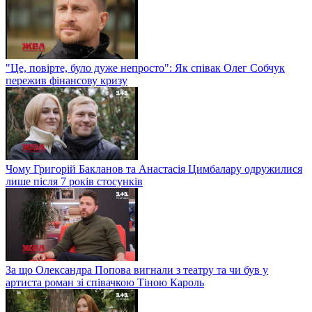
"Це, повірте, було дуже непросто": Як співак Олег Собчук
пережив фінансову кризу
Чому Григорій Бакланов та Анастасія Цимбалару одружилися
лише після 7 років стосунків
За що Олександра Попова вигнали з театру та чи був у
артиста роман зі співачкою Тіною Кароль