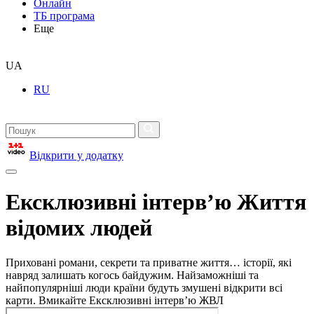
Онлайн
ТБ програма
Еще
UA
RU
Відкрити у додатку
Ексклюзивні інтерв’ю Життя
відомих людей
Приховані романи, секрети та приватне життя… історії, які
навряд залишать когось байдужим. Найзаможніші та
найпопулярніші люди країни будуть змушені відкрити всі
карти. Вмикайте Ексклюзивні інтерв’ю ЖВЛ