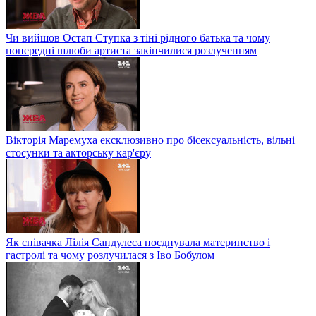
Чи вийшов Остап Ступка з тіні рідного батька та чому
попередні шлюби артиста закінчилися розлученням
Вікторія Маремуха ексклюзивно про бісексуальність, вільні
стосунки та акторську кар'єру
Як співачка Лілія Сандулеса поєднувала материнство і
гастролі та чому розлучилася з Іво Бобулом