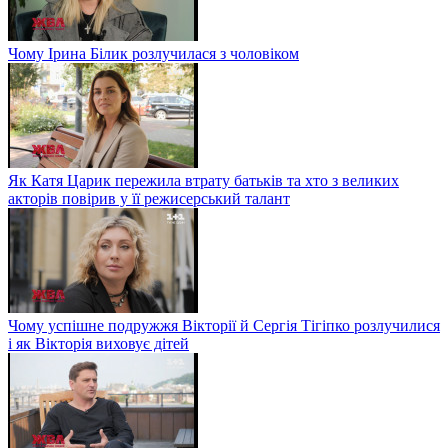
Чому Ірина Білик розлучилася з чоловіком
Як Катя Царик пережила втрату батьків та хто з великих
акторів повірив у її режисерський талант
Чому успішне подружжя Вікторії й Сергія Тігіпко розлучилися
і як Вікторія виховує дітей