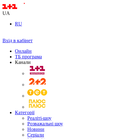
UA
RU
Вхід в кабінет
Онлайн
ТБ програма
Канали
Категорії
Реаліті-шоу
Розважальні шоу
Новини
Серіали