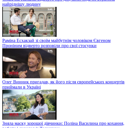
найріднішу людину
Раміна Есхакзай зі своїм майбутнім чоловіком Євгеном
Проніним відверто розповіли про свої стосунки
Олег Винник пригадав, як його після європейських концертів
приймали в Україні
Зняла маску хорошої дівчинки: Поліна Василина про кохання,