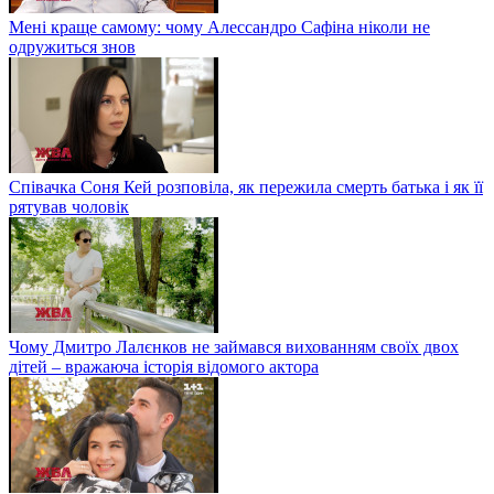
Мені краще самому: чому Алессандро Сафіна ніколи не
одружиться знов
Співачка Соня Кей розповіла, як пережила смерть батька і як її
рятував чоловік
Чому Дмитро Лалєнков не займався вихованням своїх двох
дітей – вражаюча історія відомого актора