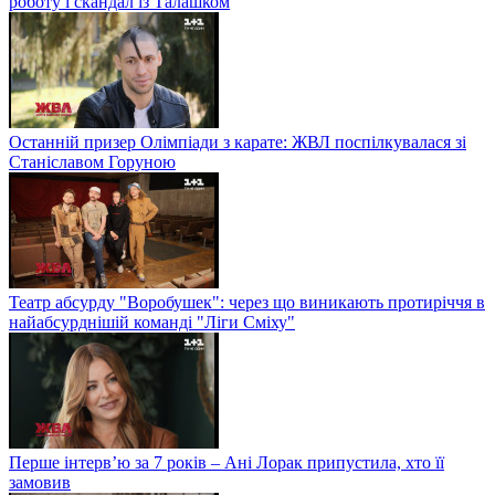
роботу і скандал із Талашком
Останній призер Олімпіади з карате: ЖВЛ поспілкувалася зі
Станіславом Горуною
Театр абсурду "Воробушек": через що виникають протиріччя в
найабсурднішій команді "Ліги Сміху"
Перше інтерв’ю за 7 років – Ані Лорак припустила, хто її
замовив