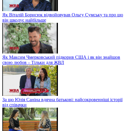
Як Віталій Борисюк відвойовував Ольгу Сумську та про що
він шкодує найбільше
Як Максим Чмерковський підкорив США і як він знайшов
свою любов – Тільки для ЖВЛ
За що Юлія Саніна вдячна батькові: найсокровенніші історії
від співачки