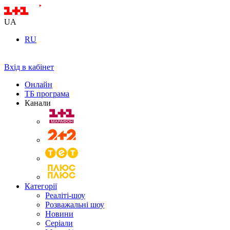
UA
RU
Вхід в кабінет
Онлайн
ТБ програма
Канали
Категорії
Реаліті-шоу
Розважальні шоу
Новини
Серіали