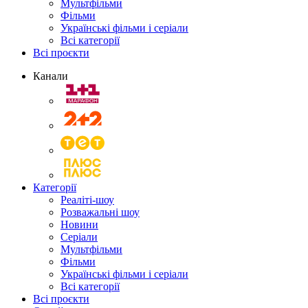
Мультфільми
Фільми
Українські фільми і серіали
Всі категорії
Всі проєкти
Канали
Категорії
Реаліті-шоу
Розважальні шоу
Новини
Серіали
Мультфільми
Фільми
Українські фільми і серіали
Всі категорії
Всі проєкти