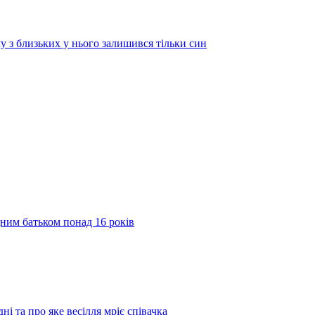
у з близьких у нього залишився тільки син
дним батьком понад 16 років
ні та про яке весілля мріє співачка