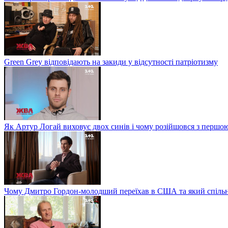
Green Grey відповідають на закиди у відсутності патріотизму
Як Артур Логай виховує двох синів і чому розійшовся з перш
Чому Дмитро Гордон-молодший переїхав в США та який спільн