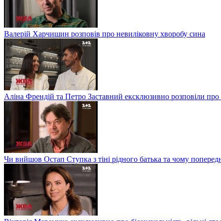
Валерій Харчишин розповів про невиліковну хворобу сина
Аліна Френдій та Петро Заставний ексклюзивно розповіли про 
Чи вийшов Остап Ступка з тіні рідного батька та чому попере