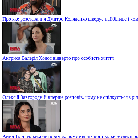
Про яке розставання Дмитро Коляденко шкодує найбільше і чом
Актриса Валерія Ходос відверто про особисте життя
Олексій Завгородній вперше розповів, чому не спілкується з рі
Анна Трінчер виходить заміж: чому від дівчини відвернулися рід