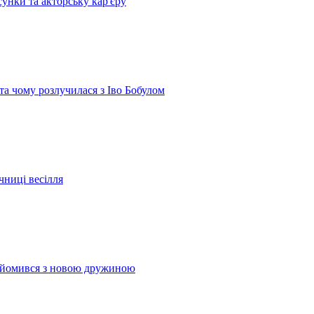
сунки та акторську кар'єру
 та чому розлучилася з Іво Бобулом
чниці весілля
найомився з новою дружиною