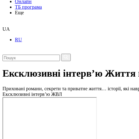
Онлайн
ТБ програма
Еще
UA
RU
Ексклюзивні інтерв’ю Життя 
Приховані романи, секрети та приватне життя… історії, які на
Ексклюзивні інтерв’ю ЖВЛ