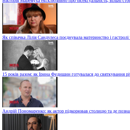
Вікторія Маремуха ексклюзивно про бісексуальність, вільні сто
Як співачка Лілія Сандулеса поєднувала материнство і гастролі
15 років разом: як Ірина Федишин готувалася до святкування рі
Андрій Пономаренко: як актор підкорював столицю та де поз