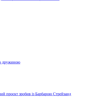
ою дружиною
ий проєкт зробив із Барбарою Стрейзанд