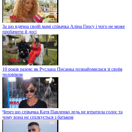
За що вдячна своїй мамі співачка Аліна Гросу і чого не може
пробачити й досі
10 років разом: як Руслана Писанка познайомилася зі своїм
чоловіком
Через що співачка Катя Павленко ледь не втратила голос та
чому вона не спілкується з батьком