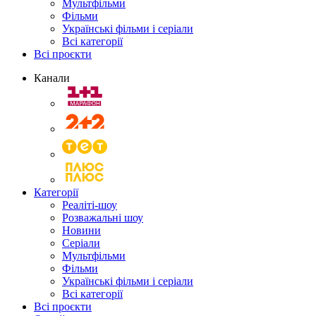
Мультфільми
Фільми
Українські фільми і серіали
Всі категорії
Всі проєкти
Канали
Категорії
Реаліті-шоу
Розважальні шоу
Новини
Серіали
Мультфільми
Фільми
Українські фільми і серіали
Всі категорії
Всі проєкти