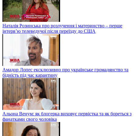
Наталія Розинська про розлучення і материнство – перше
інтерв’ю телеведучої після переїзду до США
Амадор Лопес ексклюзивно про українське громадянство та
бідність під час карантину
Альона Венум: як блогерка виховує первістка та як бореться з
фанатками свого чоловіка