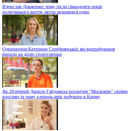
В'ячеслав Довженко: чому після сімнадцяти років
подружнього життя, актор залишився один
Одкровення Катерини Серебрянської: які випробування
випали на долю спортсменки
Як 20-річний Данило Гайдамаха розлютив "Московію" своїми
влогами та чому хлопець мріє побувати в Криму