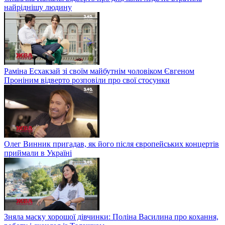
найріднішу людину
Раміна Есхакзай зі своїм майбутнім чоловіком Євгеном
Проніним відверто розповіли про свої стосунки
Олег Винник пригадав, як його після європейських концертів
приймали в Україні
Зняла маску хорошої дівчинки: Поліна Василина про кохання,