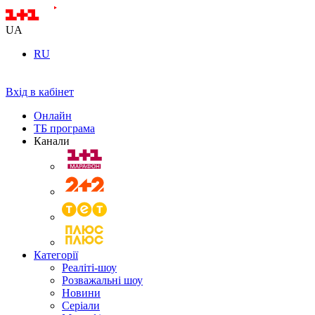
UA
RU
Вхід в кабінет
Онлайн
ТБ програма
Канали
Категорії
Реаліті-шоу
Розважальні шоу
Новини
Серіали