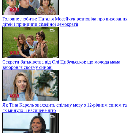
Головне любити: Наталія Мосейчук розповіла про виховання
дітей і принципи сімейної демократії
Секрети батьківства від Олі Цибульської: що молода мама
забороняє своєму синові
Як Тіна Кароль знаходить спільну мову з 12-річним сином та
як минуло її насичене літо