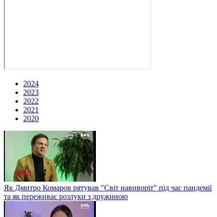
2024
2023
2022
2021
2020
Як Дмитро Комаров рятував "Світ навиворіт" під час пандемії
та як переживає розлуки з дружиною