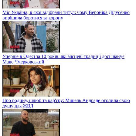
Міс Україна, в якої відібрали титул: чому Вероніка Дідусенко
вирішила боротися за корону
Уперше в Одесі за 10 років: які місцеві традиції досі шанує
Макс Чмерковський
Про родину, шлюб та кар'єру: Мішель Андраде оголила свою
душу для ЖВЛ