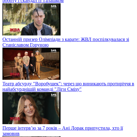
роботу і скандал із Талашком
Останній призер Олімпіади з карате: ЖВЛ поспілкувалася зі
Станіславом Горуною
Театр абсурду "Воробушек": через що виникають протиріччя в
найабсурднішій команді "Ліги Сміху"
Перше інтерв’ю за 7 років – Ані Лорак припустила, хто її
замовив