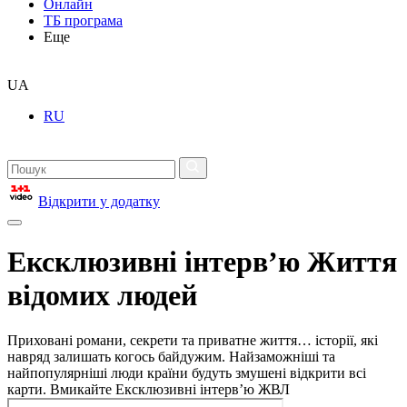
Онлайн
ТБ програма
Еще
UA
RU
Відкрити у додатку
Ексклюзивні інтерв’ю Життя
відомих людей
Приховані романи, секрети та приватне життя… історії, які
навряд залишать когось байдужим. Найзаможніші та
найпопулярніші люди країни будуть змушені відкрити всі
карти. Вмикайте Ексклюзивні інтерв’ю ЖВЛ