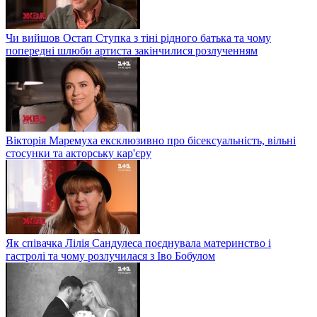
Чи вийшов Остап Ступка з тіні рідного батька та чому
попередні шлюби артиста закінчилися розлученням
Вікторія Маремуха ексклюзивно про бісексуальність, вільні
стосунки та акторську кар'єру
Як співачка Лілія Сандулеса поєднувала материнство і
гастролі та чому розлучилася з Іво Бобулом