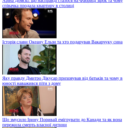
Аріна Домскі: що насправді сталося на Фабриці зірок та чому
співачка продала квартиру в столиці
Історія слави Океану Ельзи та хто подарував Вакарчуку сина
Яку правду Дмитро Дікусар приховував від батьків та чому в
юності наважився піти з дому
Що змусило Ірину Поривай емігрувати до Канади та як вона
пережила смерть власної дитини