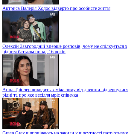
Актриса Валерія Ходос відверто про особисте життя
Олексій Завгородній вперше розповів, чому не спілкується з
рідним батьком понад 16 років
Анна Трінчер виходить заміж: чому від дівчини відвернулися
рідні та про яке весілля мріє співачка
Green Grey відповідають на закиди у відсутності патріотизму