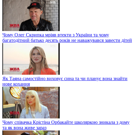
Чому Олег Скрипка мріяв втекти з України та чому
багатодітний батько десять років не наважувався завести дітей
Як Таяна самостійно виховує сина та чи планує вона знайти
нове кохання
Чому співачка Крістіна Орбакайте школяркою зникала з дому
та як вона живе зараз