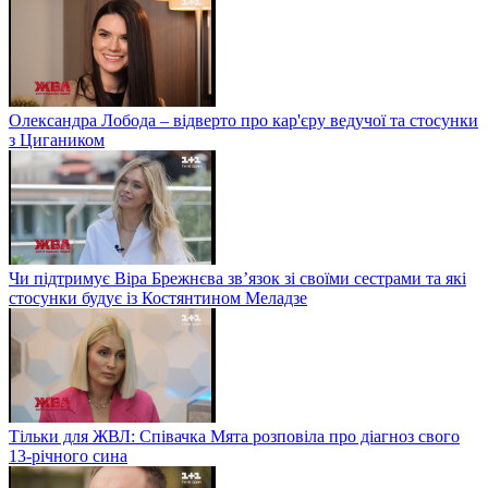
Олександра Лобода – відверто про кар'єру ведучої та стосунки
з Цигаником
Чи підтримує Віра Брежнєва зв’язок зі своїми сестрами та які
стосунки будує із Костянтином Меладзе
Тільки для ЖВЛ: Співачка Мята розповіла про діагноз свого
13-річного сина