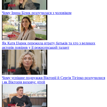
Чому Ірина Білик розлучилася з чоловіком
Як Катя Царик пережила втрату батьків та хто з великих
акторів повірив у її режисерський талант
Чому успішне подружжя Вікторії й Сергія Тігіпко розлучилися
і як Вікторія виховує дітей