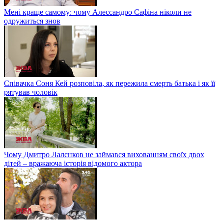
Мені краще самому: чому Алессандро Сафіна ніколи не
одружиться знов
Співачка Соня Кей розповіла, як пережила смерть батька і як її
рятував чоловік
Чому Дмитро Лалєнков не займався вихованням своїх двох
дітей – вражаюча історія відомого актора