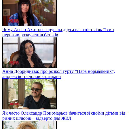
Чому Ассію Ахат розчарувала друга вагітність і як її син
пережив розлучення батьків
Анна Добриднєва: про розкол гурту “Пара нормальних”,
анорексію та чоловіка-тирана
Як часто Олександр Пономарьов бачиться зі своїми дітьми від
різних шлюбів – відверто для ЖВЛ