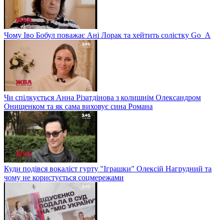
Чому Іво Бобул поважає Ані Лорак та хейтить солістку Go_A
Чи спілкується Анна Різатдінова з колишнім Олександром
Онищенком та як сама виховує сина Романа
Куди подівся вокаліст гурту "Іграшки" Олексій Нагрудний та
чому не користується соцмережами