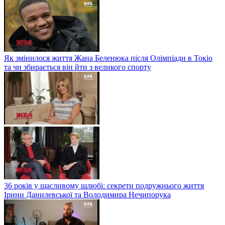
Як змінилося життя Жана Беленюка після Олімпіади в Токіо
та чи збирається він йти з великого спорту
36 років у щасливому шлюбі: секрети подружнього життя
Ірини Данилевської та Володимира Нечипорука