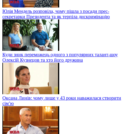
Юлія Мендель розповіла, чому пішла з посади прес-
секретарки Президента та як терпіла дискримінацію
Куди зник переможець одного з популярних талант-шоу
Олексій Кузнецов та хто його дружина
Оксана Линів: чому лише у 43 роки наважилася створити
сім’ю