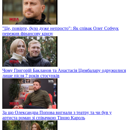
"Це, повірте, було дуже непросто": Як співак Олег Собчук
пережив фінансову кризу
Чому Григорій Бакланов та Анастасія Цимбалару одружилися
лише після 7 років стосунків
За що Олександра Попова вигнали з театру та чи був у
артиста роман зі співачкою Тіною Кароль