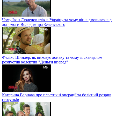
Чому Іван Люленов втік в Україну та чому він відмовився від
допомоги Володимира Зеленського
Фелікс Шиндер: як виховує доньку та чому зі скандалом
розпустив колектив "Деньги вперед"
Катерина Варнава про пластичні операції та болісний розрив
стосунків