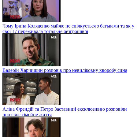
Чому Ірина Коляденко майже не спілкується з батьками та як у
свої 17 переживала тотальне безгрошів’я
Валерій Харчишин розповів про невиліковну хворобу сина
Аліна Френдій та Петро Заставний ексклюзивно розповіли
про своє сімейне життя