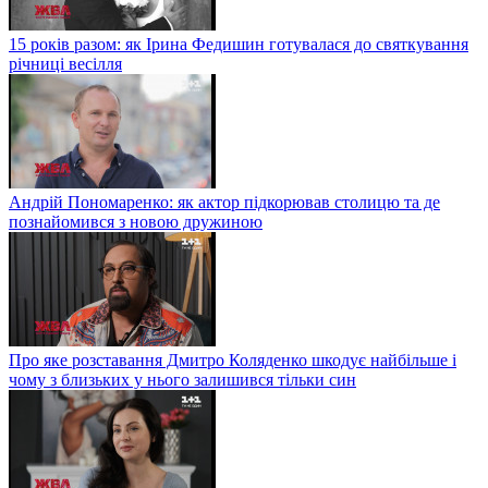
15 років разом: як Ірина Федишин готувалася до святкування
річниці весілля
Андрій Пономаренко: як актор підкорював столицю та де
познайомився з новою дружиною
Про яке розставання Дмитро Коляденко шкодує найбільше і
чому з близьких у нього залишився тільки син