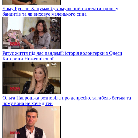
Чому Руслан Ханумак був змушений позичати гроші у
бандитів та як виховує маленького сина
Рятує життя під час пандемії: історія волонтерки з Одеси
Катерини Ножевнікової
Ольга Навроцька розповіла про депресію, загибель батька та
чому вона не хоче дітей