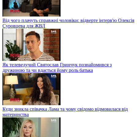
Від чого плачуть справжні чоловіки: відверте інтерв'ю Олексія
Суровцева для ЖВЛ
Як телеведучий Святослав Гринчук познайомився з
дружиною та чи вдається йому роль батька
Куди зникла співачка Лама та чому свідомо відмовилася від
материнства