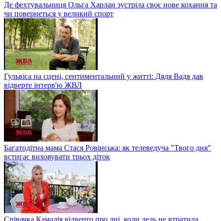
Де фехтувальниця Ольга Харлан зустріла своє нове кохання та
чи повернеться у великий спорт
Гульвіса на сцені, сентиментальний у житті: Дядя Вадя дав
відверте інтерв'ю ЖВЛ
Багатодітна мама Стася Ровінська: як телеведуча "Твого дня"
встигає виховувати трьох діток
Співачка Камалія відверто про дні, коли ледь не втратила