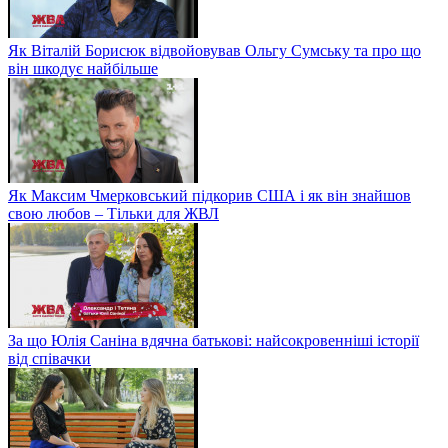
Як Віталій Борисюк відвойовував Ольгу Сумську та про що
він шкодує найбільше
Як Максим Чмерковський підкорив США і як він знайшов
свою любов – Тільки для ЖВЛ
За що Юлія Саніна вдячна батькові: найсокровенніші історії
від співачки