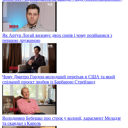
Як Артур Логай виховує двох синів і чому розійшовся з
першою дружиною
Чому Дмитро Гордон-молодший переїхав в США та який
спільний проєкт зробив із Барбарою Стрейзанд
Володимир Бебешко про строк у колонії, харасмент Меладзе
та скандал з Кароль