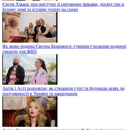
Євген Хмара: про виступи зі світовими зірками, досвід гри в
Білому домі та історію успіху на сцені
Як живе родина Євгена Кошового: гуморист розкрив родинні
секрети для ЖВЛ
Артік і Асті розповіли, як створили гурт та будували шлях до
популярності в Україні та закордоном