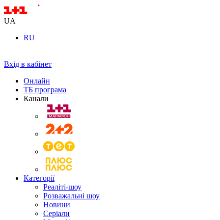
UA
RU
Вхід в кабінет
Онлайн
ТБ програма
Канали
Категорії
Реаліті-шоу
Розважальні шоу
Новини
Серіали