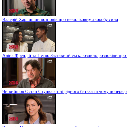
Валерій Харчишин розповів про невиліковну хворобу сина
Аліна Френдій та Петро Заставний ексклюзивно розповіли про 
Чи вийшов Остап Ступка з тіні рідного батька та чому попере