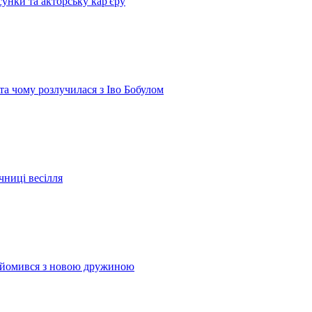
сунки та акторську кар'єру
 та чому розлучилася з Іво Бобулом
чниці весілля
найомився з новою дружиною