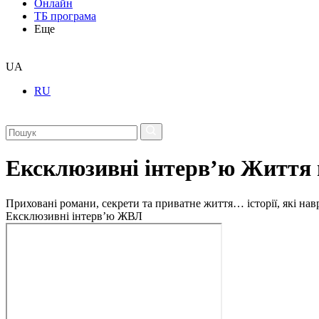
Онлайн
ТБ програма
Еще
UA
RU
Ексклюзивні інтерв’ю Життя 
Приховані романи, секрети та приватне життя… історії, які на
Ексклюзивні інтерв’ю ЖВЛ