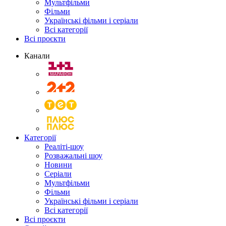
Мультфільми
Фільми
Українські фільми і серіали
Всі категорії
Всі проєкти
Канали
Категорії
Реаліті-шоу
Розважальні шоу
Новини
Серіали
Мультфільми
Фільми
Українські фільми і серіали
Всі категорії
Всі проєкти