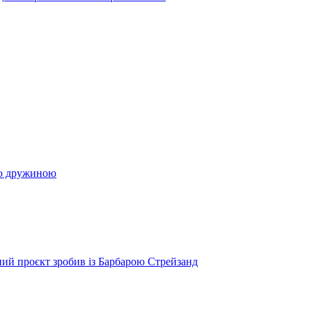
ою дружиною
ий проєкт зробив із Барбарою Стрейзанд