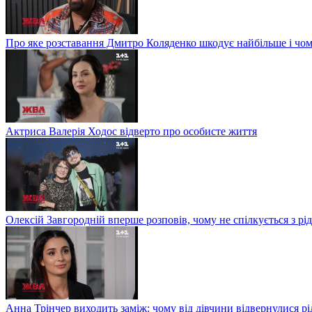
Про яке розставання Дмитро Коляденко шкодує найбільше і чом
Актриса Валерія Ходос відверто про особисте життя
Олексій Завгородній вперше розповів, чому не спілкується з рі
Анна Трінчер виходить заміж: чому від дівчини відвернулися рід