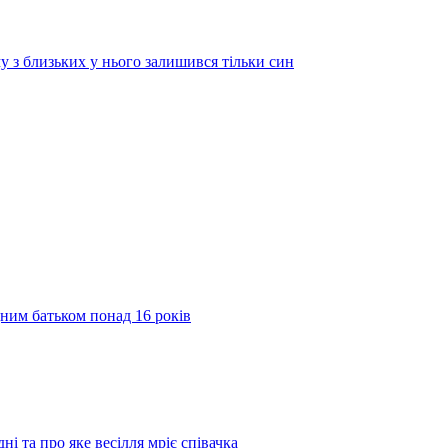
у з близьких у нього залишився тільки син
дним батьком понад 16 років
ні та про яке весілля мріє співачка