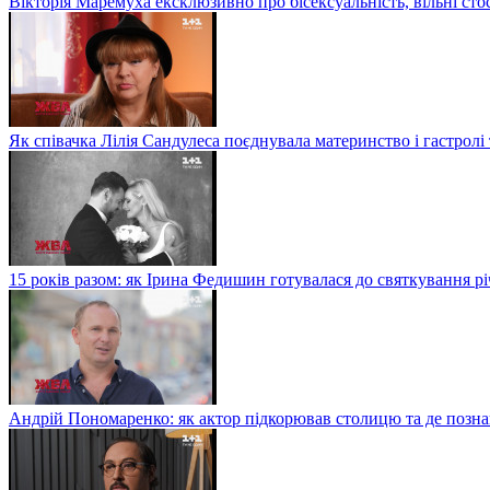
Вікторія Маремуха ексклюзивно про бісексуальність, вільні сто
Як співачка Лілія Сандулеса поєднувала материнство і гастролі
15 років разом: як Ірина Федишин готувалася до святкування рі
Андрій Пономаренко: як актор підкорював столицю та де поз