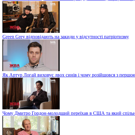
Green Grey відповідають на закиди у відсутності патріотизму
Як Артур Логай виховує двох синів і чому розійшовся з перш
Чому Дмитро Гордон-молодший переїхав в США та який спільн