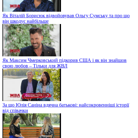
Як Віталій Борисюк відвойовував Ольгу Сумську та про що
він шкодує найбільше
Як Максим Чмерковський підкорив США і як він знайшов
свою любов – Тільки для ЖВЛ
За що Юлія Саніна вдячна батькові: найсокровенніші історії
від співачки