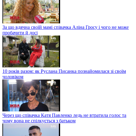
За що вдячна своїй мамі співачка Аліна Гросу і чого не може
пробачити й досі
10 років разом: як Руслана Писанка познайомилася зі своїм
чоловіком
Через що співачка Катя Павленко ледь не втратила голос та
чому вона не спілкується з батьком