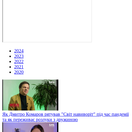
2024
2023
2022
2021
2020
Як Дмитро Комаров рятував "Світ навиворіт" під час пандемії
та як переживає розлуки з дружиною