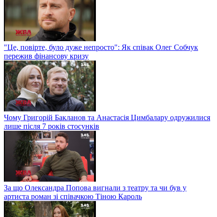
"Це, повірте, було дуже непросто": Як співак Олег Собчук
пережив фінансову кризу
Чому Григорій Бакланов та Анастасія Цимбалару одружилися
лише після 7 років стосунків
За що Олександра Попова вигнали з театру та чи був у
артиста роман зі співачкою Тіною Кароль