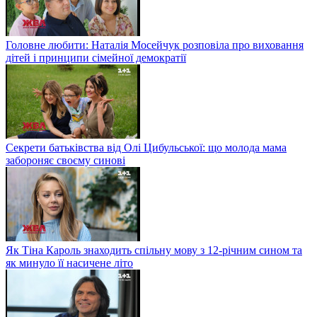
Головне любити: Наталія Мосейчук розповіла про виховання
дітей і принципи сімейної демократії
Секрети батьківства від Олі Цибульської: що молода мама
забороняє своєму синові
Як Тіна Кароль знаходить спільну мову з 12-річним сином та
як минуло її насичене літо