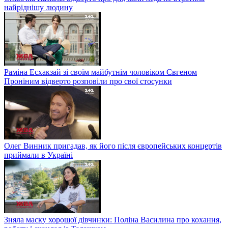
найріднішу людину
Раміна Есхакзай зі своїм майбутнім чоловіком Євгеном
Проніним відверто розповіли про свої стосунки
Олег Винник пригадав, як його після європейських концертів
приймали в Україні
Зняла маску хорошої дівчинки: Поліна Василина про кохання,