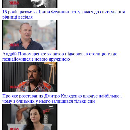
15 років разом: як Ірина Федишин готувалася до святкування
річниці весілля
Андрій Пономаренко: як актор підкорював столицю та де
познайомився з новою дружиною
Про яке розставання Дмитро Коляденко шкодує найбільше і
чому з близьких у нього залишився тільки син