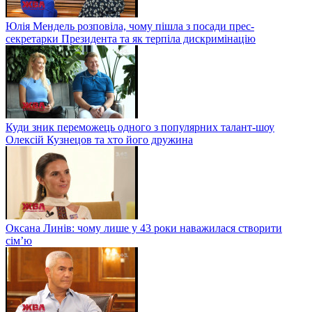
Юлія Мендель розповіла, чому пішла з посади прес-
секретарки Президента та як терпіла дискримінацію
Куди зник переможець одного з популярних талант-шоу
Олексій Кузнецов та хто його дружина
Оксана Линів: чому лише у 43 роки наважилася створити
сім’ю