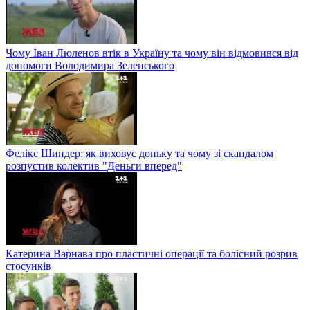
Чому Іван Люленов втік в Україну та чому він відмовився від
допомоги Володимира Зеленського
Фелікс Шиндер: як виховує доньку та чому зі скандалом
розпустив колектив "Деньги вперед"
Катерина Варнава про пластичні операції та болісний розрив
стосунків