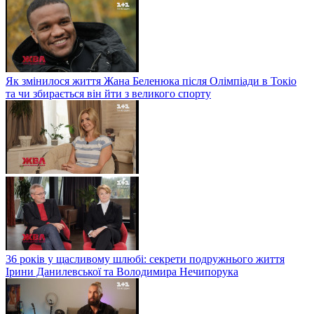
Як змінилося життя Жана Беленюка після Олімпіади в Токіо
та чи збирається він йти з великого спорту
36 років у щасливому шлюбі: секрети подружнього життя
Ірини Данилевської та Володимира Нечипорука