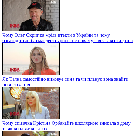
Чому Олег Скрипка мріяв втекти з України та чому
багатодітний батько десять років не наважувався завести дітей
Як Таяна самостійно виховує сина та чи планує вона знайти
нове кохання
Чому співачка Крістіна Орбакайте школяркою зникала з дому
та як вона живе зараз