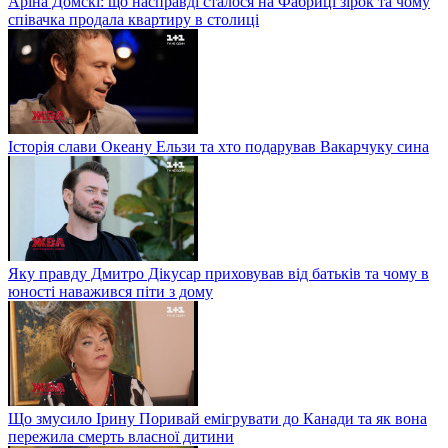
Аріна Домскі: що насправді сталося на Фабриці зірок та чому
співачка продала квартиру в столиці
Історія слави Океану Ельзи та хто подарував Вакарчуку сина
Яку правду Дмитро Дікусар приховував від батьків та чому в
юності наважився піти з дому
Що змусило Ірину Поривай емігрувати до Канади та як вона
пережила смерть власної дитини