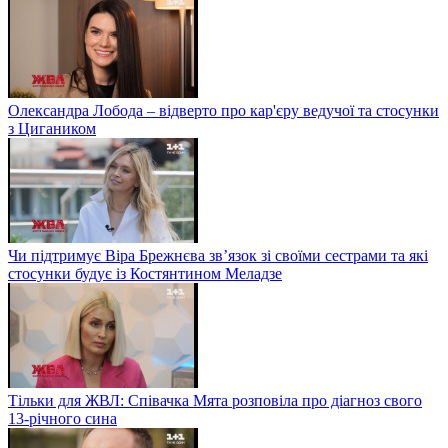
Олександра Лобода – відверто про кар'єру ведучої та стосунки
з Цигаником
Чи підтримує Віра Брежнєва зв’язок зі своїми сестрами та які
стосунки будує із Костянтином Меладзе
Тільки для ЖВЛ: Співачка Мята розповіла про діагноз свого
13-річного сина