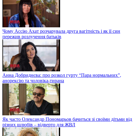
Чому Ассію Ахат розчарувала друга вагітність і як її син
пережив розлучення батьків
Анна Добриднєва: про розкол гурту “Пара нормальних”,
анорексію та чоловіка-тирана
Як часто Олександр Пономарьов бачиться зі своїми дітьми від
різних шлюбів – відверто для ЖВЛ