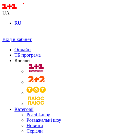
UA
RU
Вхід в кабінет
Онлайн
ТБ програма
Канали
Категорії
Реаліті-шоу
Розважальні шоу
Новини
Серіали