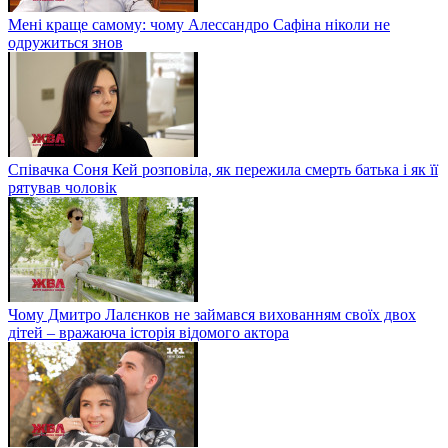
Мені краще самому: чому Алессандро Сафіна ніколи не
одружиться знов
Співачка Соня Кей розповіла, як пережила смерть батька і як її
рятував чоловік
Чому Дмитро Лалєнков не займався вихованням своїх двох
дітей – вражаюча історія відомого актора