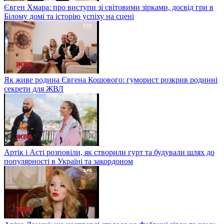
Євген Хмара: про виступи зі світовими зірками, досвід гри в
Білому домі та історію успіху на сцені
Як живе родина Євгена Кошового: гуморист розкрив родинні
секрети для ЖВЛ
Артік і Асті розповіли, як створили гурт та будували шлях до
популярності в Україні та закордоном