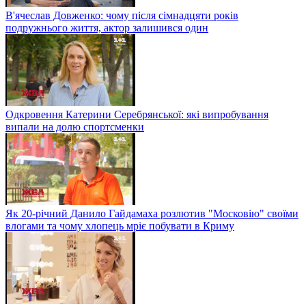
В'ячеслав Довженко: чому після сімнадцяти років
подружнього життя, актор залишився один
Одкровення Катерини Серебрянської: які випробування
випали на долю спортсменки
Як 20-річний Данило Гайдамаха розлютив "Московію" своїми
влогами та чому хлопець мріє побувати в Криму