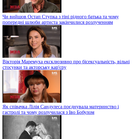
Чи вийшов Остап Ступка з тіні рідного батька та чому
попередні шлюби артиста закінчилися розлученням
Вікторія Маремуха ексклюзивно про бісексуальність, вільні
стосунки та акторську кар'єру
Як співачка Лілія Сандулеса поєднувала материнство і
гастролі та чому розлучилася з Іво Бобулом