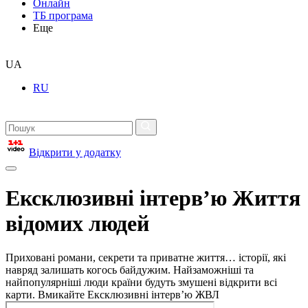
Онлайн
ТБ програма
Еще
UA
RU
Відкрити у додатку
Ексклюзивні інтерв’ю Життя
відомих людей
Приховані романи, секрети та приватне життя… історії, які
навряд залишать когось байдужим. Найзаможніші та
найпопулярніші люди країни будуть змушені відкрити всі
карти. Вмикайте Ексклюзивні інтерв’ю ЖВЛ