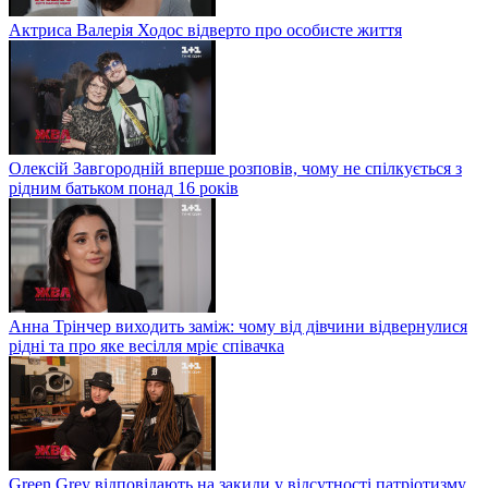
Актриса Валерія Ходос відверто про особисте життя
Олексій Завгородній вперше розповів, чому не спілкується з
рідним батьком понад 16 років
Анна Трінчер виходить заміж: чому від дівчини відвернулися
рідні та про яке весілля мріє співачка
Green Grey відповідають на закиди у відсутності патріотизму