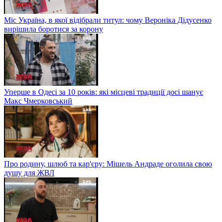
Міс Україна, в якої відібрали титул: чому Вероніка Дідусенко
вирішила боротися за корону
Уперше в Одесі за 10 років: які місцеві традиції досі шанує
Макс Чмерковський
Про родину, шлюб та кар'єру: Мішель Андраде оголила свою
душу для ЖВЛ