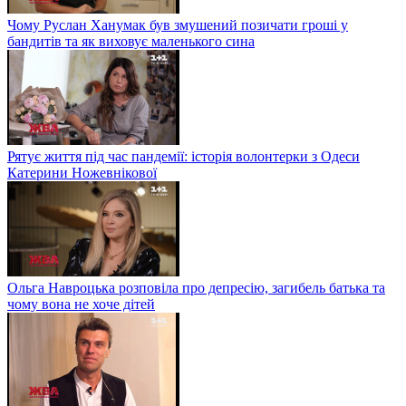
Чому Руслан Ханумак був змушений позичати гроші у
бандитів та як виховує маленького сина
Рятує життя під час пандемії: історія волонтерки з Одеси
Катерини Ножевнікової
Ольга Навроцька розповіла про депресію, загибель батька та
чому вона не хоче дітей