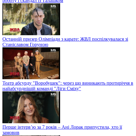
роботу і скандал із Талашком
Останній призер Олімпіади з карате: ЖВЛ поспілкувалася зі
Станіславом Горуною
Театр абсурду "Воробушек": через що виникають протиріччя в
найабсурднішій команді "Ліги Сміху"
Перше інтерв’ю за 7 років – Ані Лорак припустила, хто її
замовив