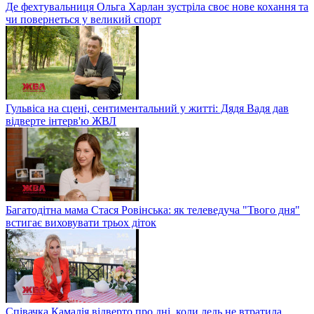
Де фехтувальниця Ольга Харлан зустріла своє нове кохання та
чи повернеться у великий спорт
Гульвіса на сцені, сентиментальний у житті: Дядя Вадя дав
відверте інтерв'ю ЖВЛ
Багатодітна мама Стася Ровінська: як телеведуча "Твого дня"
встигає виховувати трьох діток
Співачка Камалія відверто про дні, коли ледь не втратила