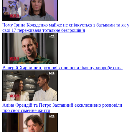
Чому Ірина Коляденко майже не спілкується з батьками та як у
свої 17 переживала тотальне безгрошів’я
Валерій Харчишин розповів про невиліковну хворобу сина
Аліна Френдій та Петро Заставний ексклюзивно розповіли
про своє сімейне життя