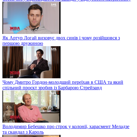
Як Артур Логай виховує двох синів і чому розійшовся з
першою дружиною
Чому Дмитро Гордон-молодший переїхав в США та який
спільний проєкт зробив із Барбарою Стрейзанд
Володимир Бебешко про строк у колонії, харасмент Меладзе
та скандал з Кароль