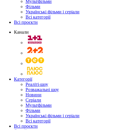
Мультфільми
Фільми
Українські фільми і серіали
Всі категорії
Всі проєкти
Канали
Категорії
Реаліті-шоу
Розважальні шоу
Новини
Серіали
Мультфільми
Фільми
Українські фільми і серіали
Всі категорії
Всі проєкти