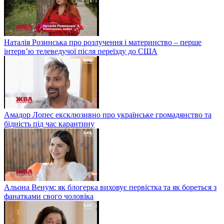
Наталія Розинська про розлучення і материнство – перше
інтерв’ю телеведучої після переїзду до США
Амадор Лопес ексклюзивно про українське громадянство та
бідність під час карантину
Альона Венум: як блогерка виховує первістка та як бореться з
фанатками свого чоловіка