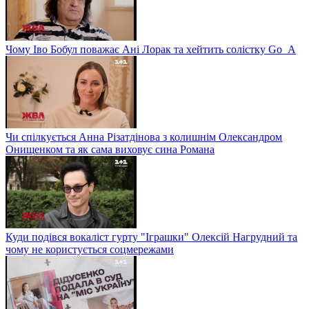
Чому Іво Бобул поважає Ані Лорак та хейтить солістку Go_A
Чи спілкується Анна Різатдінова з колишнім Олександром
Онищенком та як сама виховує сина Романа
Куди подівся вокаліст гурту "Іграшки" Олексій Нагрудний та
чому не користується соцмережами