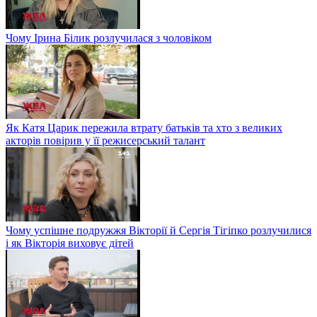
Чому Ірина Білик розлучилася з чоловіком
Як Катя Царик пережила втрату батьків та хто з великих
акторів повірив у її режисерський талант
Чому успішне подружжя Вікторії й Сергія Тігіпко розлучилися
і як Вікторія виховує дітей