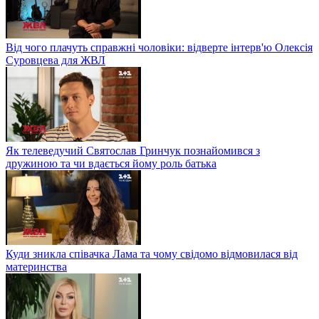
Від чого плачуть справжні чоловіки: відверте інтерв'ю Олексія
Суровцева для ЖВЛ
Як телеведучий Святослав Гринчук познайомився з
дружиною та чи вдається йому роль батька
Куди зникла співачка Лама та чому свідомо відмовилася від
материнства