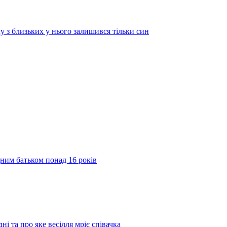
у з близьких у нього залишився тільки син
дним батьком понад 16 років
ні та про яке весілля мріє співачка