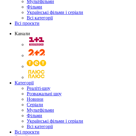
Мультфільми
Фільми
Українські фільми і серіали
Всі категорії
Всі проєкти
Канали
Категорії
Реаліті-шоу
Розважальні шоу
Новини
Серіали
Мультфільми
Фільми
Українські фільми і серіали
Всі категорії
Всі проєкти