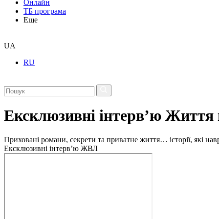
Онлайн
ТБ програма
Еще
UA
RU
Ексклюзивні інтерв’ю Життя 
Приховані романи, секрети та приватне життя… історії, які на
Ексклюзивні інтерв’ю ЖВЛ