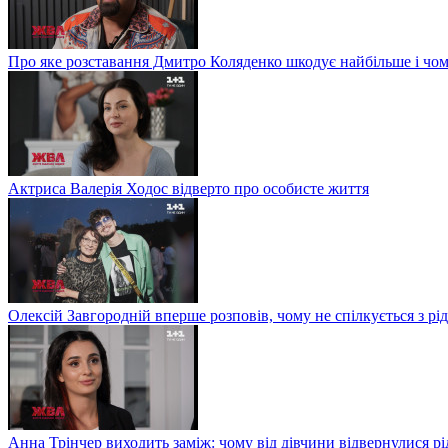
Про яке розставання Дмитро Коляденко шкодує найбільше і чом
Актриса Валерія Ходос відверто про особисте життя
Олексій Завгородній вперше розповів, чому не спілкується з рі
Анна Трінчер виходить заміж: чому від дівчини відвернулися рід