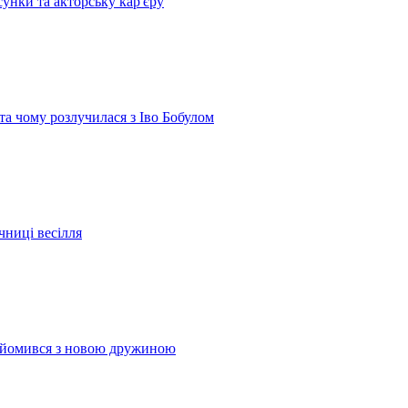
сунки та акторську кар'єру
 та чому розлучилася з Іво Бобулом
чниці весілля
найомився з новою дружиною