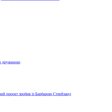
ою дружиною
ий проєкт зробив із Барбарою Стрейзанд