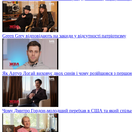
Green Grey відповідають на закиди у відсутності патріотизму
Як Артур Логай виховує двох синів і чому розійшовся з перш
Чому Дмитро Гордон-молодший переїхав в США та який спільн