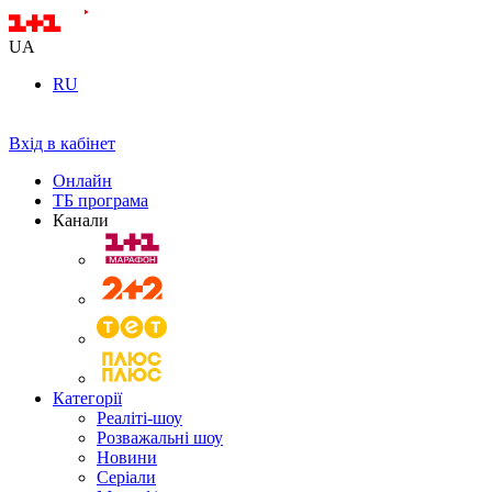
UA
RU
Вхід в кабінет
Онлайн
ТБ програма
Канали
Категорії
Реаліті-шоу
Розважальні шоу
Новини
Серіали