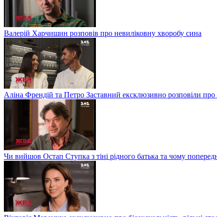
Валерій Харчишин розповів про невиліковну хворобу сина
Аліна Френдій та Петро Заставний ексклюзивно розповіли про 
Чи вийшов Остап Ступка з тіні рідного батька та чому попере