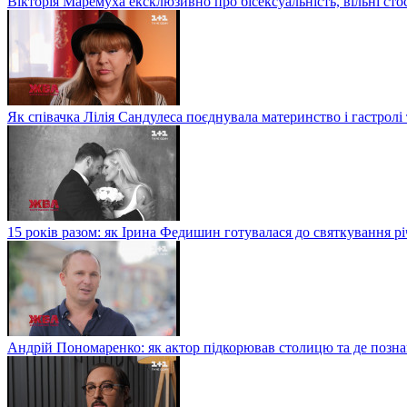
Вікторія Маремуха ексклюзивно про бісексуальність, вільні сто
Як співачка Лілія Сандулеса поєднувала материнство і гастролі
15 років разом: як Ірина Федишин готувалася до святкування рі
Андрій Пономаренко: як актор підкорював столицю та де поз