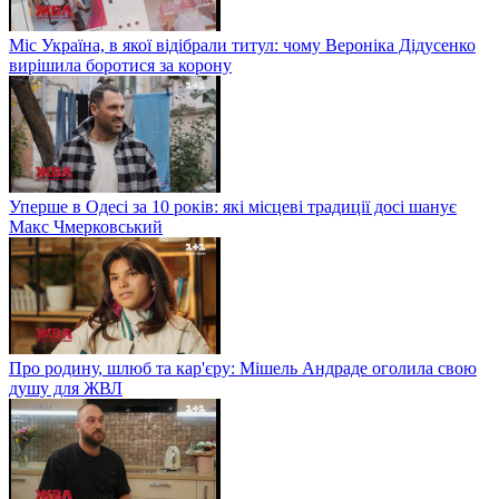
Міс Україна, в якої відібрали титул: чому Вероніка Дідусенко
вирішила боротися за корону
Уперше в Одесі за 10 років: які місцеві традиції досі шанує
Макс Чмерковський
Про родину, шлюб та кар'єру: Мішель Андраде оголила свою
душу для ЖВЛ