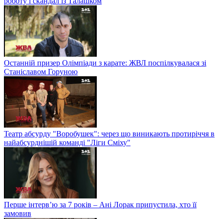
роботу і скандал із Талашком
Останній призер Олімпіади з карате: ЖВЛ поспілкувалася зі
Станіславом Горуною
Театр абсурду "Воробушек": через що виникають протиріччя в
найабсурднішій команді "Ліги Сміху"
Перше інтерв’ю за 7 років – Ані Лорак припустила, хто її
замовив