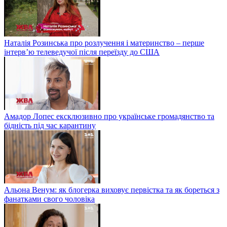
Наталія Розинська про розлучення і материнство – перше
інтерв’ю телеведучої після переїзду до США
Амадор Лопес ексклюзивно про українське громадянство та
бідність під час карантину
Альона Венум: як блогерка виховує первістка та як бореться з
фанатками свого чоловіка