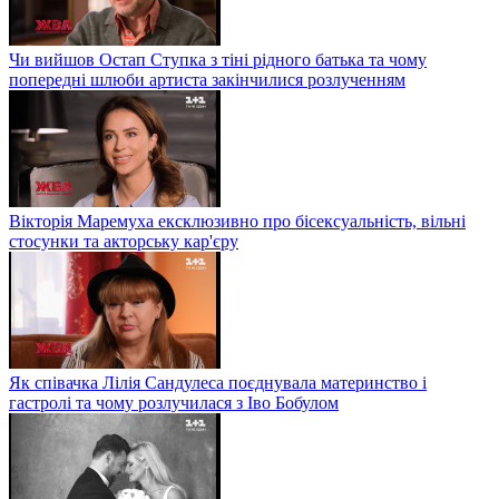
Чи вийшов Остап Ступка з тіні рідного батька та чому
попередні шлюби артиста закінчилися розлученням
Вікторія Маремуха ексклюзивно про бісексуальність, вільні
стосунки та акторську кар'єру
Як співачка Лілія Сандулеса поєднувала материнство і
гастролі та чому розлучилася з Іво Бобулом