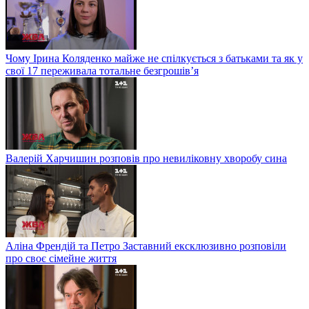
Чому Ірина Коляденко майже не спілкується з батьками та як у
свої 17 переживала тотальне безгрошів’я
Валерій Харчишин розповів про невиліковну хворобу сина
Аліна Френдій та Петро Заставний ексклюзивно розповіли
про своє сімейне життя