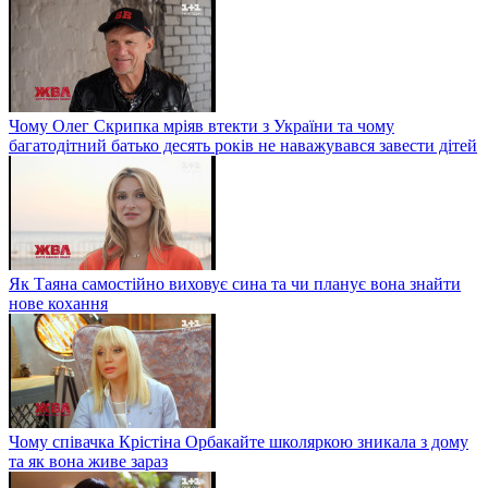
Чому Олег Скрипка мріяв втекти з України та чому
багатодітний батько десять років не наважувався завести дітей
Як Таяна самостійно виховує сина та чи планує вона знайти
нове кохання
Чому співачка Крістіна Орбакайте школяркою зникала з дому
та як вона живе зараз