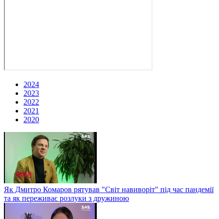
2024
2023
2022
2021
2020
Як Дмитро Комаров рятував "Світ навиворіт" під час пандемії
та як переживає розлуки з дружиною