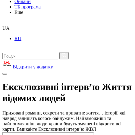
Онлайн
ТБ програма
Еще
UA
RU
Відкрити у додатку
Ексклюзивні інтерв’ю Життя
відомих людей
Приховані романи, секрети та приватне життя… історії, які
навряд залишать когось байдужим. Найзаможніші та
найпопулярніші люди країни будуть змушені відкрити всі
карти. Вмикайте Ексклюзивні інтерв’ю ЖВЛ