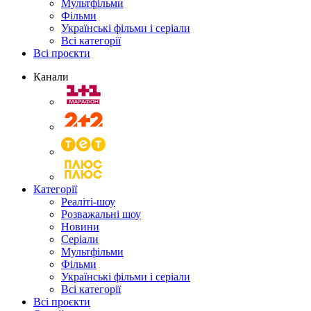
Мультфільми
Фільми
Українські фільми і серіали
Всі категорії
Всі проєкти
Канали
Категорії
Реаліті-шоу
Розважальні шоу
Новини
Серіали
Мультфільми
Фільми
Українські фільми і серіали
Всі категорії
Всі проєкти