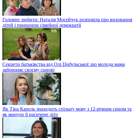
Головне любити: Наталія Мосейчук розповіла про виховання
дітей і принципи сімейної демократії
Секрети батьківства від Олі Цибульської: що молода мама
забороняє своєму синові
Як Тіна Кароль знаходить спільну мову з 12-річним сином та
як минуло її насичене літо