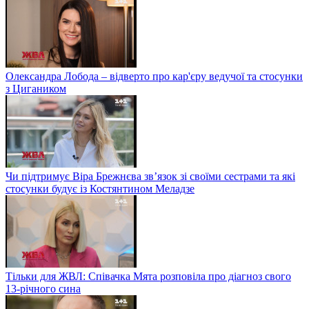
Олександра Лобода – відверто про кар'єру ведучої та стосунки
з Цигаником
Чи підтримує Віра Брежнєва зв’язок зі своїми сестрами та які
стосунки будує із Костянтином Меладзе
Тільки для ЖВЛ: Співачка Мята розповіла про діагноз свого
13-річного сина