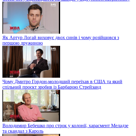
Як Артур Логай виховує двох синів і чому розійшовся з
першою дружиною
Чому Дмитро Гордон-молодший переїхав в США та який
спільний проєкт зробив із Барбарою Стрейзанд
Володимир Бебешко про строк у колонії, харасмент Меладзе
та скандал з Кароль