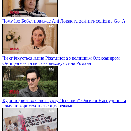
Чому Іво Бобул поважає Ані Лорак та хейтить солістку Go_A
Чи спілкується Анна Різатдінова з колишнім Олександром
Онищенком та як сама виховує сина Романа
Куди подівся вокаліст гурту "Іграшки" Олексій Нагрудний та
чому не користується соцмережами