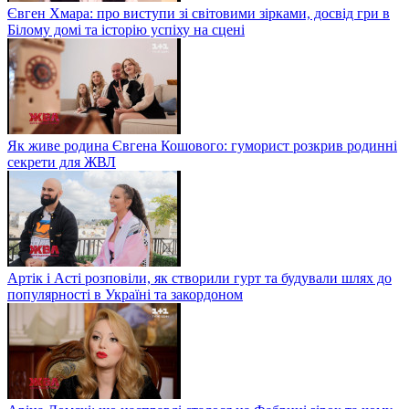
Євген Хмара: про виступи зі світовими зірками, досвід гри в
Білому домі та історію успіху на сцені
Як живе родина Євгена Кошового: гуморист розкрив родинні
секрети для ЖВЛ
Артік і Асті розповіли, як створили гурт та будували шлях до
популярності в Україні та закордоном