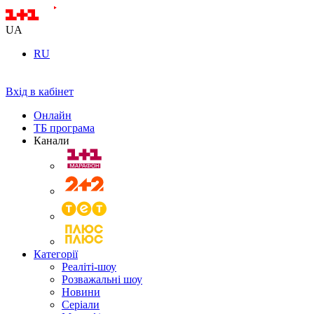
UA
RU
Вхід в кабінет
Онлайн
ТБ програма
Канали
Категорії
Реаліті-шоу
Розважальні шоу
Новини
Серіали