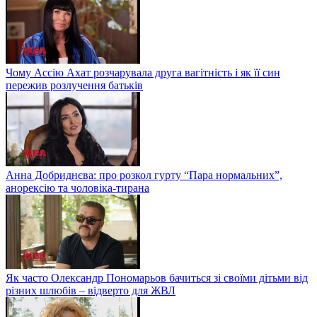
Чому Ассію Ахат розчарувала друга вагітність і як її син
пережив розлучення батьків
Анна Добриднєва: про розкол гурту “Пара нормальних”,
анорексію та чоловіка-тирана
Як часто Олександр Пономарьов бачиться зі своїми дітьми від
різних шлюбів – відверто для ЖВЛ