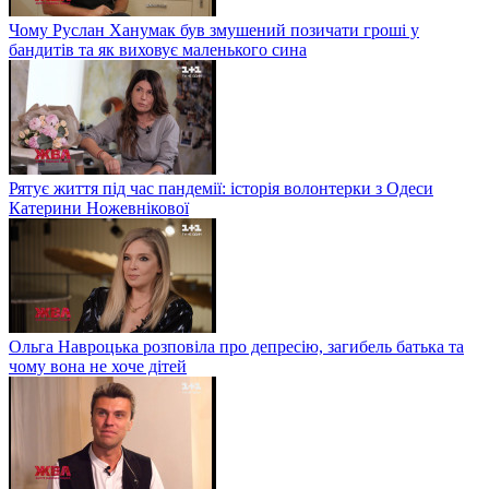
Чому Руслан Ханумак був змушений позичати гроші у
бандитів та як виховує маленького сина
Рятує життя під час пандемії: історія волонтерки з Одеси
Катерини Ножевнікової
Ольга Навроцька розповіла про депресію, загибель батька та
чому вона не хоче дітей