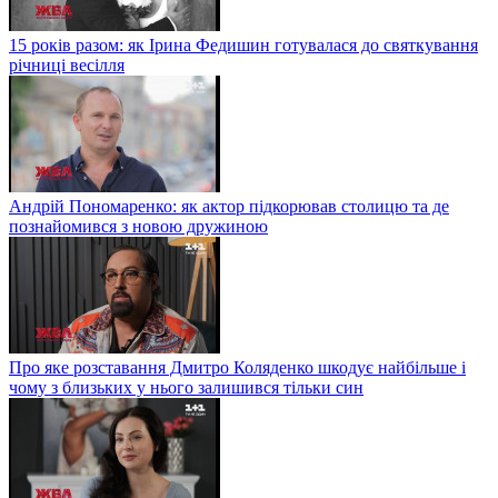
15 років разом: як Ірина Федишин готувалася до святкування
річниці весілля
Андрій Пономаренко: як актор підкорював столицю та де
познайомився з новою дружиною
Про яке розставання Дмитро Коляденко шкодує найбільше і
чому з близьких у нього залишився тільки син