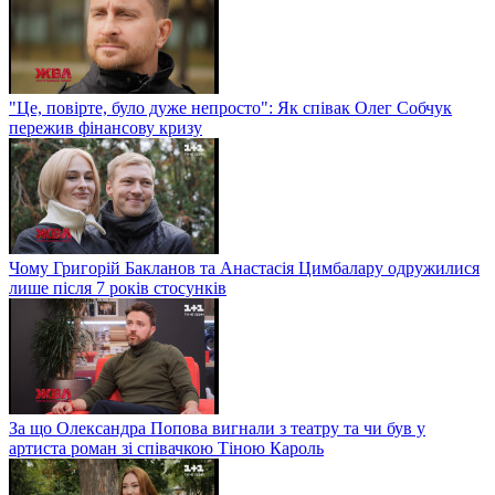
"Це, повірте, було дуже непросто": Як співак Олег Собчук
пережив фінансову кризу
Чому Григорій Бакланов та Анастасія Цимбалару одружилися
лише після 7 років стосунків
За що Олександра Попова вигнали з театру та чи був у
артиста роман зі співачкою Тіною Кароль