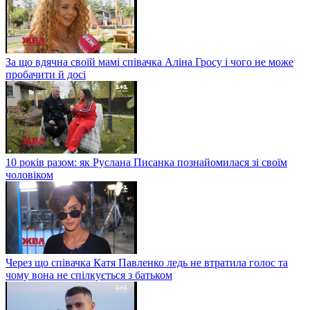
За що вдячна своїй мамі співачка Аліна Гросу і чого не може
пробачити й досі
10 років разом: як Руслана Писанка познайомилася зі своїм
чоловіком
Через що співачка Катя Павленко ледь не втратила голос та
чому вона не спілкується з батьком