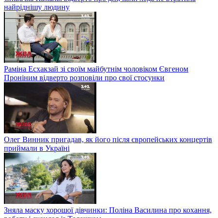
найріднішу людину
Раміна Есхакзай зі своїм майбутнім чоловіком Євгеном
Проніним відверто розповіли про свої стосунки
Олег Винник пригадав, як його після європейських концертів
приймали в Україні
Зняла маску хорошої дівчинки: Поліна Василина про кохання,