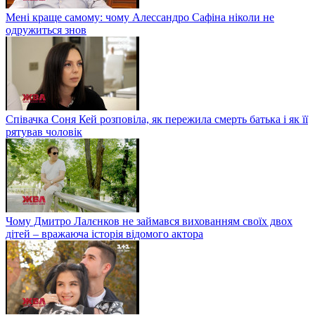
Мені краще самому: чому Алессандро Сафіна ніколи не
одружиться знов
Співачка Соня Кей розповіла, як пережила смерть батька і як її
рятував чоловік
Чому Дмитро Лалєнков не займався вихованням своїх двох
дітей – вражаюча історія відомого актора