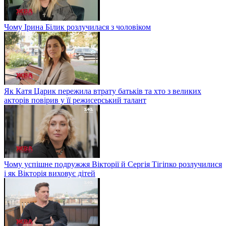
Чому Ірина Білик розлучилася з чоловіком
Як Катя Царик пережила втрату батьків та хто з великих
акторів повірив у її режисерський талант
Чому успішне подружжя Вікторії й Сергія Тігіпко розлучилися
і як Вікторія виховує дітей