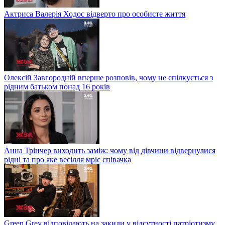
Актриса Валерія Ходос відверто про особисте життя
Олексій Завгородній вперше розповів, чому не спілкується з
рідним батьком понад 16 років
Анна Трінчер виходить заміж: чому від дівчини відвернулися
рідні та про яке весілля мріє співачка
Green Grey відповідають на закиди у відсутності патріотизму