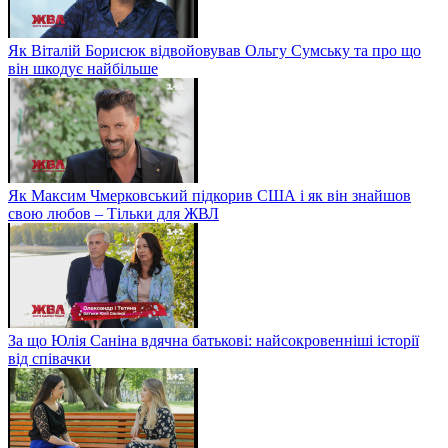
Як Віталій Борисюк відвойовував Ольгу Сумську та про що
він шкодує найбільше
Як Максим Чмерковський підкорив США і як він знайшов
свою любов – Тільки для ЖВЛ
За що Юлія Саніна вдячна батькові: найсокровенніші історії
від співачки