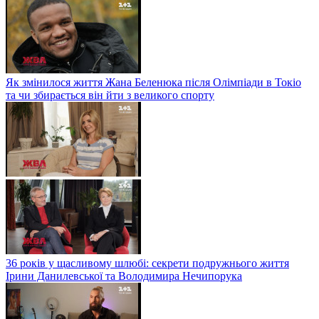
Як змінилося життя Жана Беленюка після Олімпіади в Токіо
та чи збирається він йти з великого спорту
36 років у щасливому шлюбі: секрети подружнього життя
Ірини Данилевської та Володимира Нечипорука