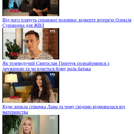
Від чого плачуть справжні чоловіки: відверте інтерв'ю Олексія
Суровцева для ЖВЛ
Як телеведучий Святослав Гринчук познайомився з
дружиною та чи вдається йому роль батька
Куди зникла співачка Лама та чому свідомо відмовилася від
материнства