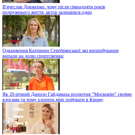
В'ячеслав Довженко: чому після сімнадцяти років
подружнього життя, актор залишився один
Одкровення Катерини Серебрянської: які випробування
випали на долю спортсменки
Як 20-річний Данило Гайдамаха розлютив "Московію" своїми
влогами та чому хлопець мріє побувати в Криму