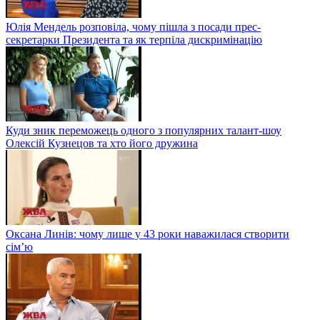
Юлія Мендель розповіла, чому пішла з посади прес-
секретарки Президента та як терпіла дискримінацію
Куди зник переможець одного з популярних талант-шоу
Олексій Кузнецов та хто його дружина
Оксана Линів: чому лише у 43 роки наважилася створити
сім’ю