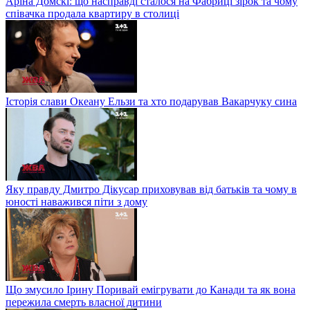
Аріна Домскі: що насправді сталося на Фабриці зірок та чому
співачка продала квартиру в столиці
Історія слави Океану Ельзи та хто подарував Вакарчуку сина
Яку правду Дмитро Дікусар приховував від батьків та чому в
юності наважився піти з дому
Що змусило Ірину Поривай емігрувати до Канади та як вона
пережила смерть власної дитини