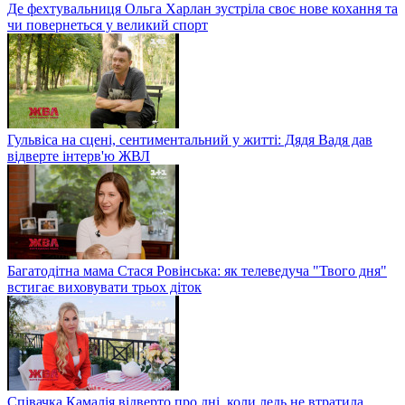
Де фехтувальниця Ольга Харлан зустріла своє нове кохання та
чи повернеться у великий спорт
Гульвіса на сцені, сентиментальний у житті: Дядя Вадя дав
відверте інтерв'ю ЖВЛ
Багатодітна мама Стася Ровінська: як телеведуча "Твого дня"
встигає виховувати трьох діток
Співачка Камалія відверто про дні, коли ледь не втратила