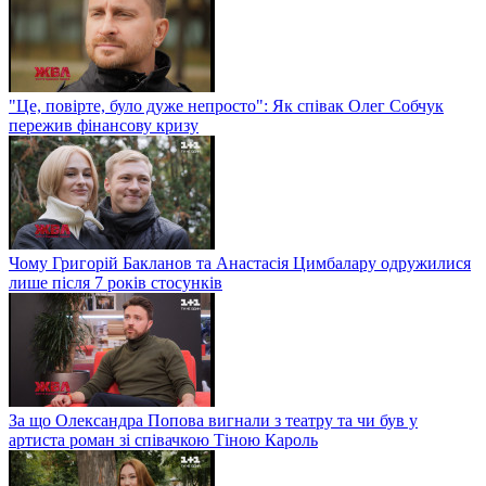
"Це, повірте, було дуже непросто": Як співак Олег Собчук
пережив фінансову кризу
Чому Григорій Бакланов та Анастасія Цимбалару одружилися
лише після 7 років стосунків
За що Олександра Попова вигнали з театру та чи був у
артиста роман зі співачкою Тіною Кароль