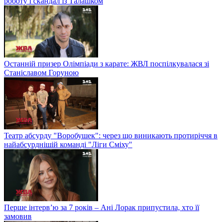
роботу і скандал із Талашком
Останній призер Олімпіади з карате: ЖВЛ поспілкувалася зі
Станіславом Горуною
Театр абсурду "Воробушек": через що виникають протиріччя в
найабсурднішій команді "Ліги Сміху"
Перше інтерв’ю за 7 років – Ані Лорак припустила, хто її
замовив