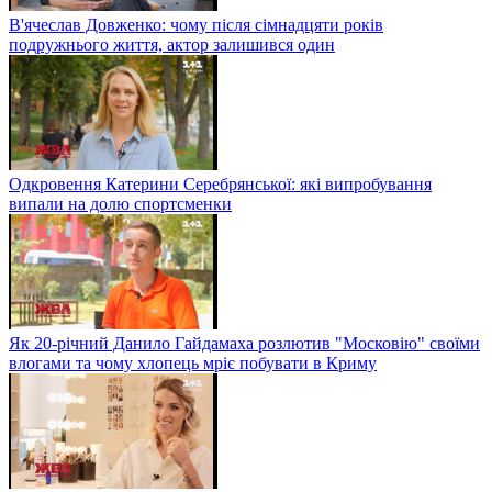
В'ячеслав Довженко: чому після сімнадцяти років
подружнього життя, актор залишився один
Одкровення Катерини Серебрянської: які випробування
випали на долю спортсменки
Як 20-річний Данило Гайдамаха розлютив "Московію" своїми
влогами та чому хлопець мріє побувати в Криму