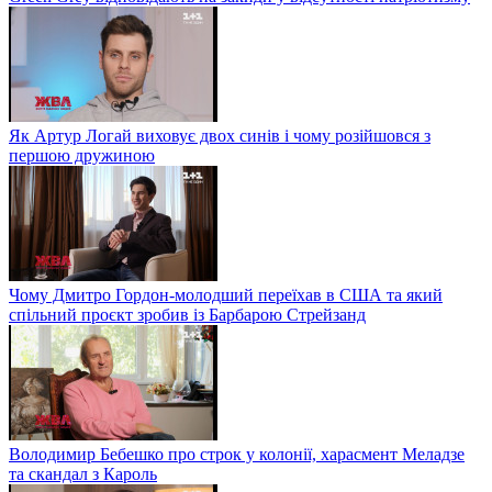
Як Артур Логай виховує двох синів і чому розійшовся з
першою дружиною
Чому Дмитро Гордон-молодший переїхав в США та який
спільний проєкт зробив із Барбарою Стрейзанд
Володимир Бебешко про строк у колонії, харасмент Меладзе
та скандал з Кароль