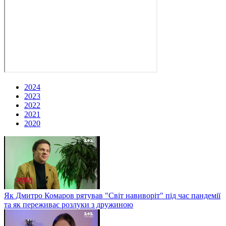
2024
2023
2022
2021
2020
Як Дмитро Комаров рятував "Світ навиворіт" під час пандемії
та як переживає розлуки з дружиною