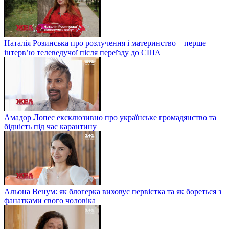
Наталія Розинська про розлучення і материнство – перше
інтерв’ю телеведучої після переїзду до США
Амадор Лопес ексклюзивно про українське громадянство та
бідність під час карантину
Альона Венум: як блогерка виховує первістка та як бореться з
фанатками свого чоловіка