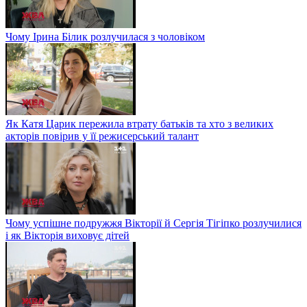
Чому Ірина Білик розлучилася з чоловіком
Як Катя Царик пережила втрату батьків та хто з великих
акторів повірив у її режисерський талант
Чому успішне подружжя Вікторії й Сергія Тігіпко розлучилися
і як Вікторія виховує дітей