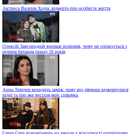
Актриса Валерія Ходос відверто про особисте життя
Олексій Завгородній вперше розповів, чому не спілкується з
рідним батьком понад 16 років
Анна Трінчер виходить заміж: чому від дівчини відвернулися
рідні та про яке весілля мріє співачка
Green Grey відповідають на закиди у відсутності патріотизму