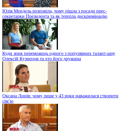
Юлія Мендель розповіла, чому пішла з посади прес-
секретарки Президента та як терпіла дискримінацію
Куди зник переможець одного з популярних талант-шоу
Олексій Кузнецов та хто його дружина
Оксана Линів: чому лише у 43 роки наважилася створити
сім’ю