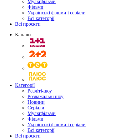
Мультфільми
Фільми
Українські фільми і серіали
Всі категорії
Всі проєкти
Канали
Категорії
Реаліті-шоу
Розважальні шоу
Новини
Серіали
Мультфільми
Фільми
Українські фільми і серіали
Всі категорії
Всі проєкти