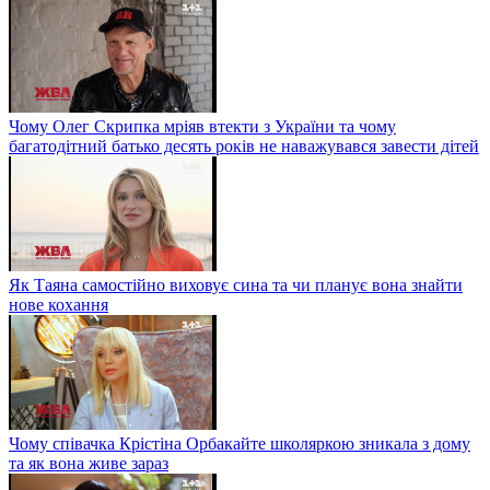
Чому Олег Скрипка мріяв втекти з України та чому
багатодітний батько десять років не наважувався завести дітей
Як Таяна самостійно виховує сина та чи планує вона знайти
нове кохання
Чому співачка Крістіна Орбакайте школяркою зникала з дому
та як вона живе зараз