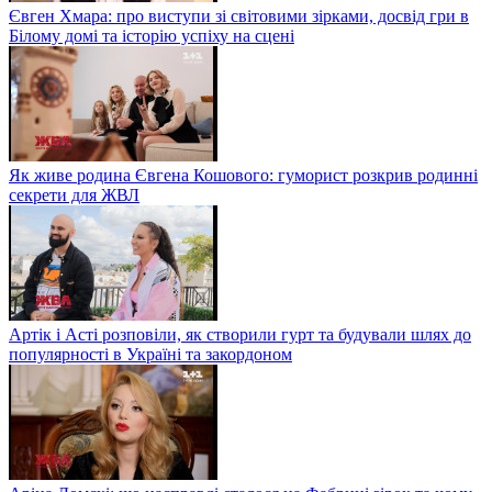
Євген Хмара: про виступи зі світовими зірками, досвід гри в
Білому домі та історію успіху на сцені
Як живе родина Євгена Кошового: гуморист розкрив родинні
секрети для ЖВЛ
Артік і Асті розповіли, як створили гурт та будували шлях до
популярності в Україні та закордоном