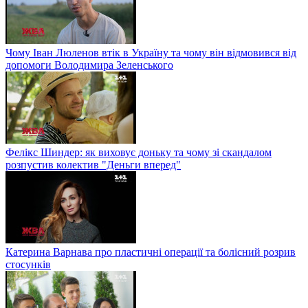
Чому Іван Люленов втік в Україну та чому він відмовився від
допомоги Володимира Зеленського
Фелікс Шиндер: як виховує доньку та чому зі скандалом
розпустив колектив "Деньги вперед"
Катерина Варнава про пластичні операції та болісний розрив
стосунків