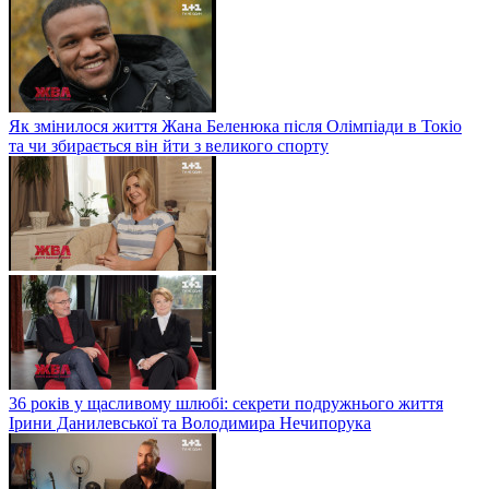
Як змінилося життя Жана Беленюка після Олімпіади в Токіо
та чи збирається він йти з великого спорту
36 років у щасливому шлюбі: секрети подружнього життя
Ірини Данилевської та Володимира Нечипорука