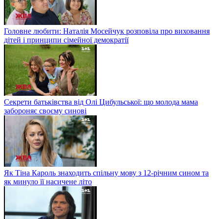
Головне любити: Наталія Мосейчук розповіла про виховання
дітей і принципи сімейної демократії
Секрети батьківства від Олі Цибульської: що молода мама
забороняє своєму синові
Як Тіна Кароль знаходить спільну мову з 12-річним сином та
як минуло її насичене літо