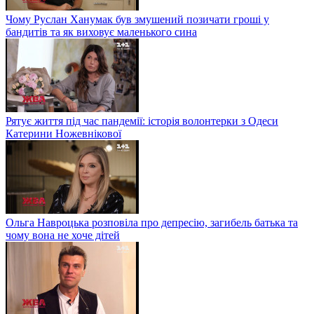
Чому Руслан Ханумак був змушений позичати гроші у
бандитів та як виховує маленького сина
Рятує життя під час пандемії: історія волонтерки з Одеси
Катерини Ножевнікової
Ольга Навроцька розповіла про депресію, загибель батька та
чому вона не хоче дітей