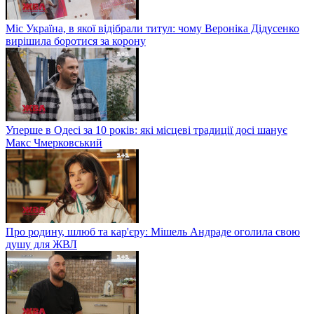
Міс Україна, в якої відібрали титул: чому Вероніка Дідусенко
вирішила боротися за корону
Уперше в Одесі за 10 років: які місцеві традиції досі шанує
Макс Чмерковський
Про родину, шлюб та кар'єру: Мішель Андраде оголила свою
душу для ЖВЛ