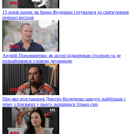
15 років разом: як Ірина Федишин готувалася до святкування
річниці весілля
Андрій Пономаренко: як актор підкорював столицю та де
познайомився з новою дружиною
Про яке розставання Дмитро Коляденко шкодує найбільше і
чому з близьких у нього залишився тільки син