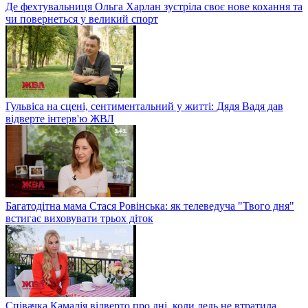
Де фехтувальниця Ольга Харлан зустріла своє нове кохання та
чи повернеться у великий спорт
Гульвіса на сцені, сентиментальний у житті: Дядя Вадя дав
відверте інтерв'ю ЖВЛ
Багатодітна мама Стася Ровінська: як телеведуча "Твого дня"
встигає виховувати трьох діток
Співачка Камалія відверто про дні, коли ледь не втратила