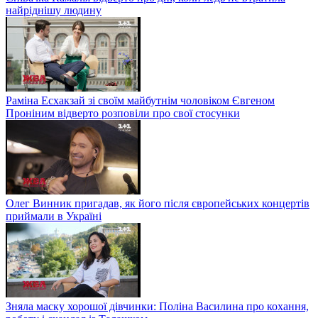
найріднішу людину
Раміна Есхакзай зі своїм майбутнім чоловіком Євгеном
Проніним відверто розповіли про свої стосунки
Олег Винник пригадав, як його після європейських концертів
приймали в Україні
Зняла маску хорошої дівчинки: Поліна Василина про кохання,