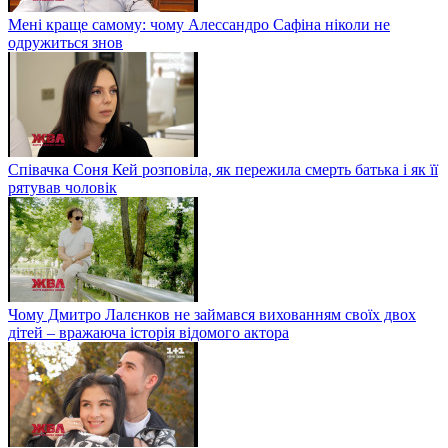
Мені краще самому: чому Алессандро Сафіна ніколи не
одружиться знов
Співачка Соня Кей розповіла, як пережила смерть батька і як її
рятував чоловік
Чому Дмитро Лалєнков не займався вихованням своїх двох
дітей – вражаюча історія відомого актора