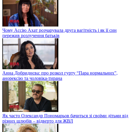
Чому Ассію Ахат розчарувала друга вагітність і як її син
пережив розлучення батьків
Анна Добриднєва: про розкол гурту “Пара нормальних”,
анорексію та чоловіка-тирана
Як часто Олександр Пономарьов бачиться зі своїми дітьми від
різних шлюбів – відверто для ЖВЛ