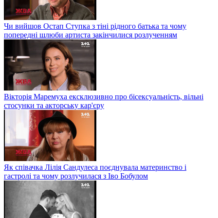
Чи вийшов Остап Ступка з тіні рідного батька та чому
попередні шлюби артиста закінчилися розлученням
Вікторія Маремуха ексклюзивно про бісексуальність, вільні
стосунки та акторську кар'єру
Як співачка Лілія Сандулеса поєднувала материнство і
гастролі та чому розлучилася з Іво Бобулом