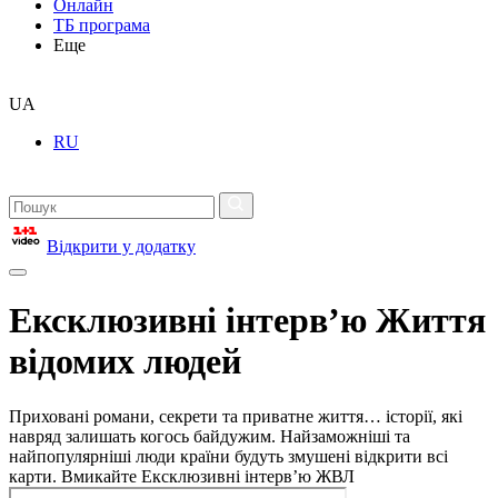
Онлайн
ТБ програма
Еще
UA
RU
Відкрити у додатку
Ексклюзивні інтерв’ю Життя
відомих людей
Приховані романи, секрети та приватне життя… історії, які
навряд залишать когось байдужим. Найзаможніші та
найпопулярніші люди країни будуть змушені відкрити всі
карти. Вмикайте Ексклюзивні інтерв’ю ЖВЛ