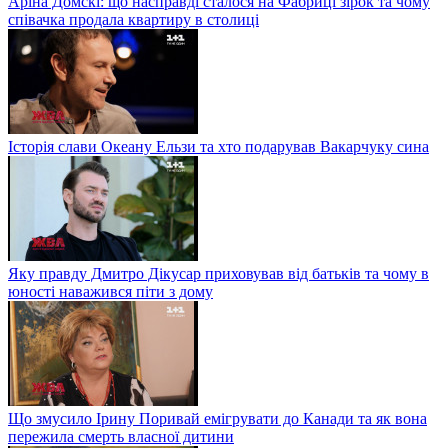
Аріна Домскі: що насправді сталося на Фабриці зірок та чому
співачка продала квартиру в столиці
Історія слави Океану Ельзи та хто подарував Вакарчуку сина
Яку правду Дмитро Дікусар приховував від батьків та чому в
юності наважився піти з дому
Що змусило Ірину Поривай емігрувати до Канади та як вона
пережила смерть власної дитини