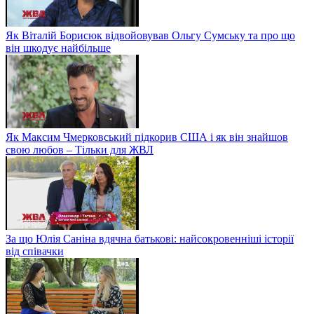
Як Віталій Борисюк відвойовував Ольгу Сумську та про що
він шкодує найбільше
Як Максим Чмерковський підкорив США і як він знайшов
свою любов – Тільки для ЖВЛ
За що Юлія Саніна вдячна батькові: найсокровенніші історії
від співачки