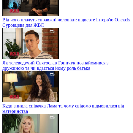
Від чого плачуть справжні чоловіки: відверте інтерв'ю Олексія
Суровцева для ЖВЛ
Як телеведучий Святослав Гринчук познайомився з
дружиною та чи вдається йому роль батька
Куди зникла співачка Лама та чому свідомо відмовилася від
материнства