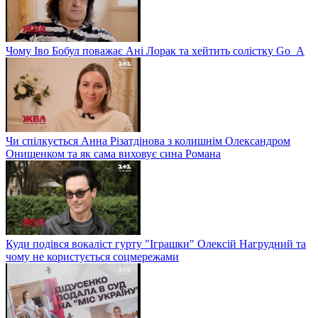
Чому Іво Бобул поважає Ані Лорак та хейтить солістку Go_A
Чи спілкується Анна Різатдінова з колишнім Олександром
Онищенком та як сама виховує сина Романа
Куди подівся вокаліст гурту "Іграшки" Олексій Нагрудний та
чому не користується соцмережами