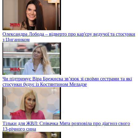
Олександра Лобода – відверто про кар'єру ведучої та стосунки
з Цигаником
Чи підтримує Віра Брежнєва зв’язок зі своїми сестрами та які
стосунки будує із Костянтином Меладзе
Тільки для ЖВЛ: Співачка Мята розповіла про діагноз свого
13-річного сина