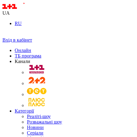
UA
RU
Вхід в кабінет
Онлайн
ТБ програма
Канали
Категорії
Реаліті-шоу
Розважальні шоу
Новини
Серіали