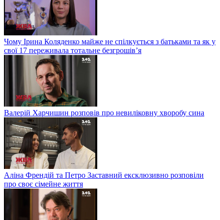
Чому Ірина Коляденко майже не спілкується з батьками та як у
свої 17 переживала тотальне безгрошів’я
Валерій Харчишин розповів про невиліковну хворобу сина
Аліна Френдій та Петро Заставний ексклюзивно розповіли
про своє сімейне життя