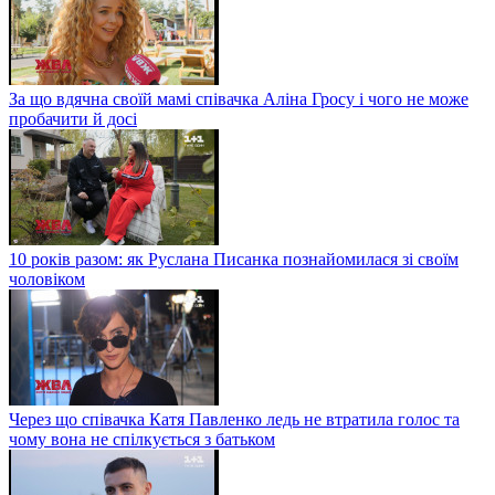
За що вдячна своїй мамі співачка Аліна Гросу і чого не може
пробачити й досі
10 років разом: як Руслана Писанка познайомилася зі своїм
чоловіком
Через що співачка Катя Павленко ледь не втратила голос та
чому вона не спілкується з батьком