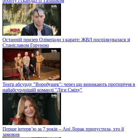
роботу і скандал із Талашком
Останній призер Олімпіади з карате: ЖВЛ поспілкувалася зі
Станіславом Горуною
Театр абсурду "Воробушек": через що виникають протиріччя в
найабсурднішій команді "Ліги Сміху"
Перше інтерв’ю за 7 років – Ані Лорак припустила, хто її
замовив