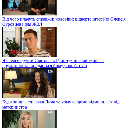
Від чого плачуть справжні чоловіки: відверте інтерв'ю Олексія
Суровцева для ЖВЛ
Як телеведучий Святослав Гринчук познайомився з
дружиною та чи вдається йому роль батька
Куди зникла співачка Лама та чому свідомо відмовилася від
материнства