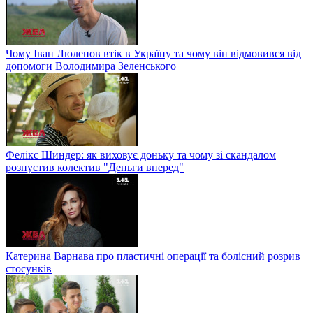
Чому Іван Люленов втік в Україну та чому він відмовився від
допомоги Володимира Зеленського
Фелікс Шиндер: як виховує доньку та чому зі скандалом
розпустив колектив "Деньги вперед"
Катерина Варнава про пластичні операції та болісний розрив
стосунків