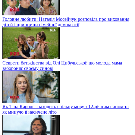
Головне любити: Наталія Мосейчук розповіла про виховання
дітей і принципи сімейної демократії
Секрети батьківства від Олі Цибульської: що молода мама
забороняє своєму синові
Як Тіна Кароль знаходить спільну мову з 12-річним сином та
як минуло її насичене літо