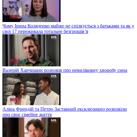
Чому Ірина Коляденко майже не спілкується з батьками та як у
свої 17 переживала тотальне безгрошів’я
Валерій Харчишин розповів про невиліковну хворобу сина
Аліна Френдій та Петро Заставний ексклюзивно розповіли
про своє сімейне життя