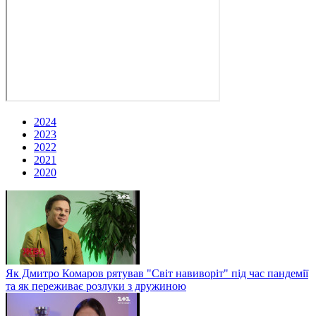
2024
2023
2022
2021
2020
Як Дмитро Комаров рятував "Світ навиворіт" під час пандемії
та як переживає розлуки з дружиною