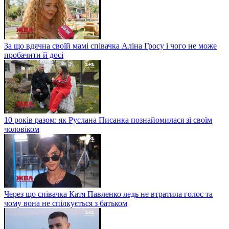
За що вдячна своїй мамі співачка Аліна Гросу і чого не може
пробачити й досі
10 років разом: як Руслана Писанка познайомилася зі своїм
чоловіком
Через що співачка Катя Павленко ледь не втратила голос та
чому вона не спілкується з батьком