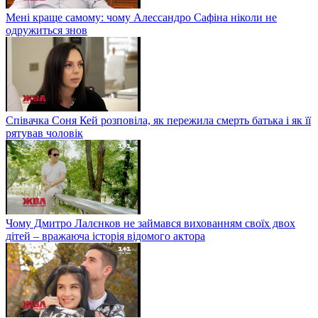
Мені краще самому: чому Алессандро Сафіна ніколи не
одружиться знов
Співачка Соня Кей розповіла, як пережила смерть батька і як її
рятував чоловік
Чому Дмитро Лалєнков не займався вихованням своїх двох
дітей – вражаюча історія відомого актора