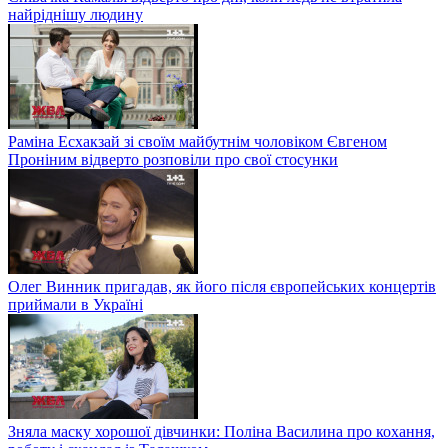
найріднішу людину
Раміна Есхакзай зі своїм майбутнім чоловіком Євгеном
Проніним відверто розповіли про свої стосунки
Олег Винник пригадав, як його після європейських концертів
приймали в Україні
Зняла маску хорошої дівчинки: Поліна Василина про кохання,