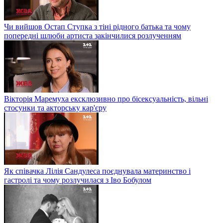
Чи вийшов Остап Ступка з тіні рідного батька та чому
попередні шлюби артиста закінчилися розлученням
Вікторія Маремуха ексклюзивно про бісексуальність, вільні
стосунки та акторську кар'єру
Як співачка Лілія Сандулеса поєднувала материнство і
гастролі та чому розлучилася з Іво Бобулом