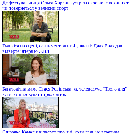
Де фехтувальниця Ольга Харлан зустріла своє нове кохання та
чи повернеться у великий спорт
Гульвіса на сцені, сентиментальний у житті: Дядя Вадя дав
відверте інтерв'ю ЖВЛ
Багатодітна мама Стася Ровінська: як телеведуча "Твого дня"
встигає виховувати трьох діток
Співачка Камалія відверто про дні, коли ледь не втратила