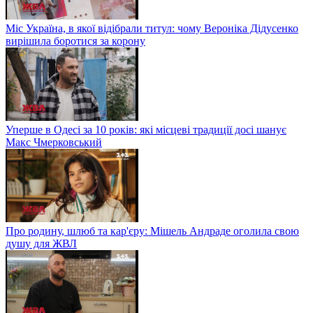
Міс Україна, в якої відібрали титул: чому Вероніка Дідусенко
вирішила боротися за корону
Уперше в Одесі за 10 років: які місцеві традиції досі шанує
Макс Чмерковський
Про родину, шлюб та кар'єру: Мішель Андраде оголила свою
душу для ЖВЛ