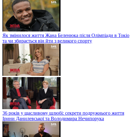
Як змінилося життя Жана Беленюка після Олімпіади в Токіо
та чи збирається він йти з великого спорту
36 років у щасливому шлюбі: секрети подружнього життя
Ірини Данилевської та Володимира Нечипорука