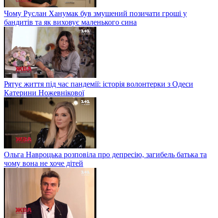
Чому Руслан Ханумак був змушений позичати гроші у
бандитів та як виховує маленького сина
Рятує життя під час пандемії: історія волонтерки з Одеси
Катерини Ножевнікової
Ольга Навроцька розповіла про депресію, загибель батька та
чому вона не хоче дітей