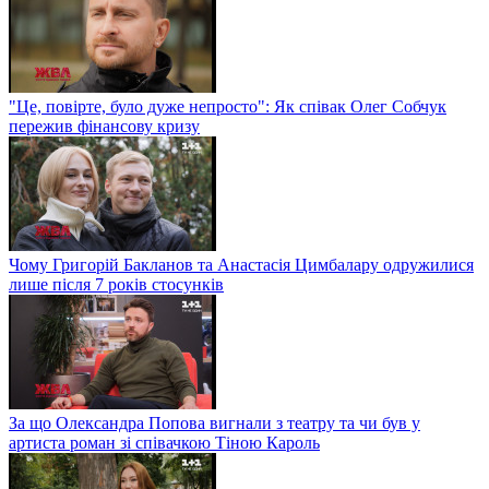
"Це, повірте, було дуже непросто": Як співак Олег Собчук
пережив фінансову кризу
Чому Григорій Бакланов та Анастасія Цимбалару одружилися
лише після 7 років стосунків
За що Олександра Попова вигнали з театру та чи був у
артиста роман зі співачкою Тіною Кароль