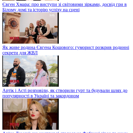
Євген Хмара: про виступи зі світовими зірками, досвід гри в
Білому домі та історію успіху на сцені
Як живе родина Євгена Кошового: гуморист розкрив родинні
секрети для ЖВЛ
Артік і Асті розповіли, як створили гурт та будували шлях до
популярності в Україні та закордоном