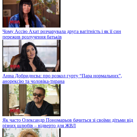
Чому Ассію Ахат розчарувала друга вагітність і як її син
пережив розлучення батьків
Анна Добриднєва: про розкол гурту “Пара нормальних”,
анорексію та чоловіка-тирана
Як часто Олександр Пономарьов бачиться зі своїми дітьми від
різних шлюбів – відверто для ЖВЛ