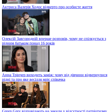
Актриса Валерія Ходос відверто про особисте життя
Олексій Завгородній вперше розповів, чому не спілкується з
рідним батьком понад 16 років
Анна Трінчер виходить заміж: чому від дівчини відвернулися
рідні та про яке весілля мріє співачка
Green Grey відповідають на закиди у відсутності патріотизму