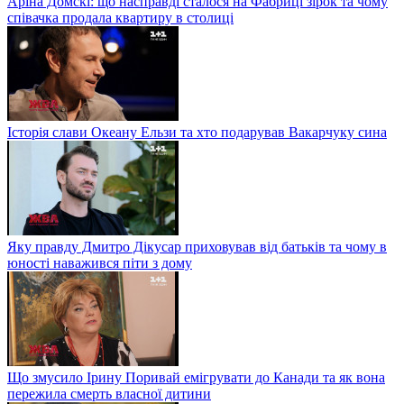
Аріна Домскі: що насправді сталося на Фабриці зірок та чому
співачка продала квартиру в столиці
Історія слави Океану Ельзи та хто подарував Вакарчуку сина
Яку правду Дмитро Дікусар приховував від батьків та чому в
юності наважився піти з дому
Що змусило Ірину Поривай емігрувати до Канади та як вона
пережила смерть власної дитини