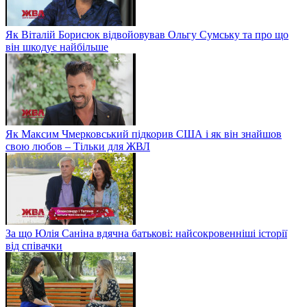
Як Віталій Борисюк відвойовував Ольгу Сумську та про що
він шкодує найбільше
Як Максим Чмерковський підкорив США і як він знайшов
свою любов – Тільки для ЖВЛ
За що Юлія Саніна вдячна батькові: найсокровенніші історії
від співачки