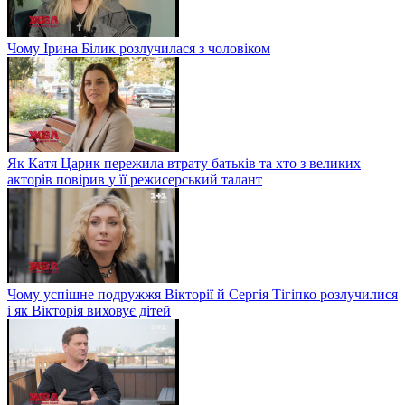
Чому Ірина Білик розлучилася з чоловіком
Як Катя Царик пережила втрату батьків та хто з великих
акторів повірив у її режисерський талант
Чому успішне подружжя Вікторії й Сергія Тігіпко розлучилися
і як Вікторія виховує дітей