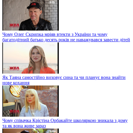
Чому Олег Скрипка мріяв втекти з України та чому
багатодітний батько десять років не наважувався завести дітей
Як Таяна самостійно виховує сина та чи планує вона знайти
нове кохання
Чому співачка Крістіна Орбакайте школяркою зникала з дому
та як вона живе зараз