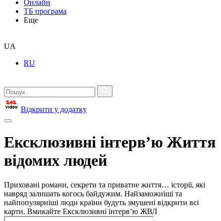
Онлайн
ТБ програма
Еще
UA
RU
Відкрити у додатку
Ексклюзивні інтерв’ю Життя
відомих людей
Приховані романи, секрети та приватне життя… історії, які
навряд залишать когось байдужим. Найзаможніші та
найпопулярніші люди країни будуть змушені відкрити всі
карти. Вмикайте Ексклюзивні інтерв’ю ЖВЛ