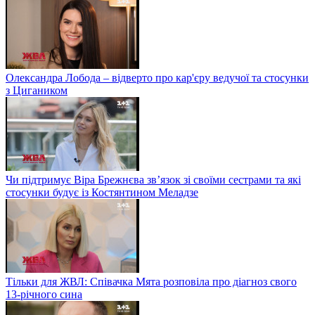
Олександра Лобода – відверто про кар'єру ведучої та стосунки
з Цигаником
Чи підтримує Віра Брежнєва зв’язок зі своїми сестрами та які
стосунки будує із Костянтином Меладзе
Тільки для ЖВЛ: Співачка Мята розповіла про діагноз свого
13-річного сина