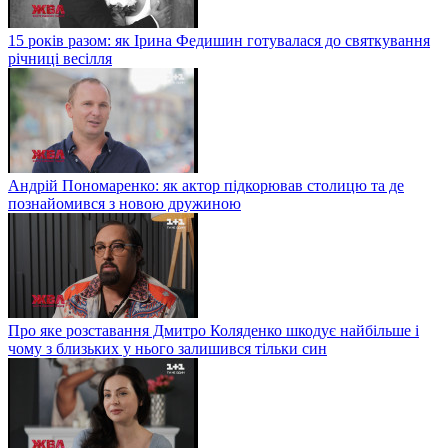
15 років разом: як Ірина Федишин готувалася до святкування
річниці весілля
Андрій Пономаренко: як актор підкорював столицю та де
познайомився з новою дружиною
Про яке розставання Дмитро Коляденко шкодує найбільше і
чому з близьких у нього залишився тільки син