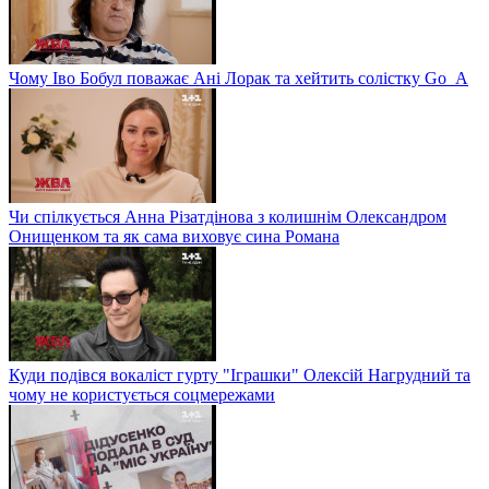
Чому Іво Бобул поважає Ані Лорак та хейтить солістку Go_A
Чи спілкується Анна Різатдінова з колишнім Олександром
Онищенком та як сама виховує сина Романа
Куди подівся вокаліст гурту "Іграшки" Олексій Нагрудний та
чому не користується соцмережами