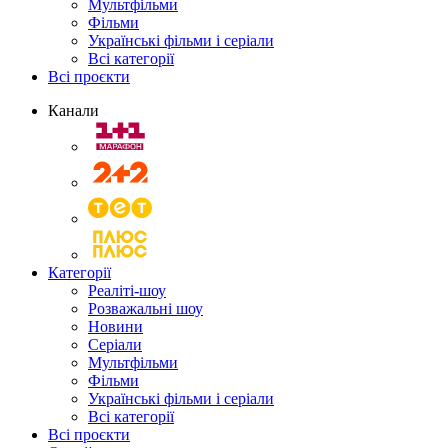
Мультфільми
Фільми
Українські фільми і серіали
Всі категорії
Всі проєкти
Канали
Категорії
Реаліті-шоу
Розважальні шоу
Новини
Серіали
Мультфільми
Фільми
Українські фільми і серіали
Всі категорії
Всі проєкти