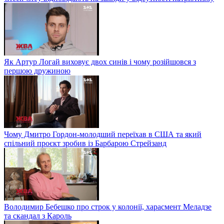
Як Артур Логай виховує двох синів і чому розійшовся з
першою дружиною
Чому Дмитро Гордон-молодший переїхав в США та який
спільний проєкт зробив із Барбарою Стрейзанд
Володимир Бебешко про строк у колонії, харасмент Меладзе
та скандал з Кароль