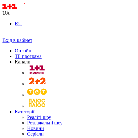
UA
RU
Вхід в кабінет
Онлайн
ТБ програма
Канали
Категорії
Реаліті-шоу
Розважальні шоу
Новини
Серіали