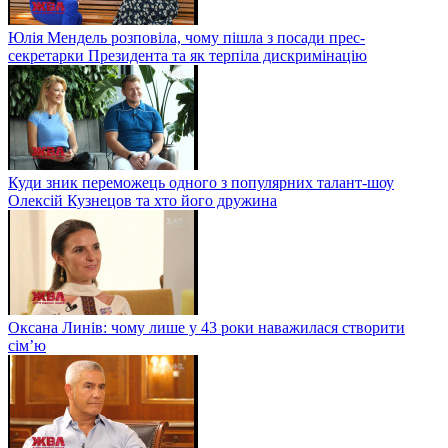
Юлія Мендель розповіла, чому пішла з посади прес-
секретарки Президента та як терпіла дискримінацію
Куди зник переможець одного з популярних талант-шоу
Олексій Кузнецов та хто його дружина
Оксана Линів: чому лише у 43 роки наважилася створити
сім’ю