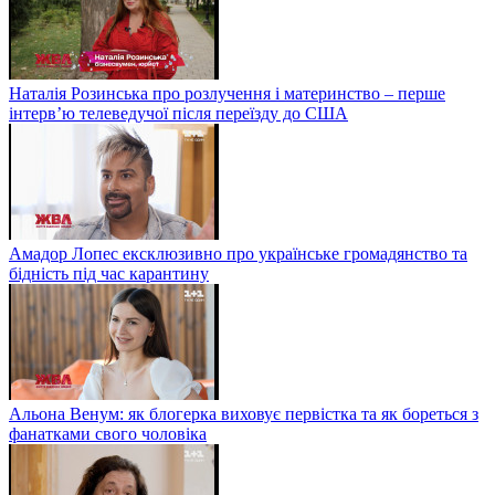
Наталія Розинська про розлучення і материнство – перше
інтерв’ю телеведучої після переїзду до США
Амадор Лопес ексклюзивно про українське громадянство та
бідність під час карантину
Альона Венум: як блогерка виховує первістка та як бореться з
фанатками свого чоловіка