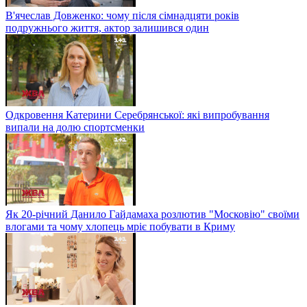
В'ячеслав Довженко: чому після сімнадцяти років
подружнього життя, актор залишився один
Одкровення Катерини Серебрянської: які випробування
випали на долю спортсменки
Як 20-річний Данило Гайдамаха розлютив "Московію" своїми
влогами та чому хлопець мріє побувати в Криму