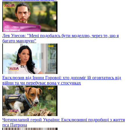
Лев Улесов: "Мені подобалсь бути моделлю, через те, що я
багато мандрую"
Ексклюзив від Ірини Горової: хто допоміг їй оговтатись від
війни та чи перебуває вона у стосунках
Чотирилапий герой України: Ексклюзивні подробиці з життя
пса Патрона