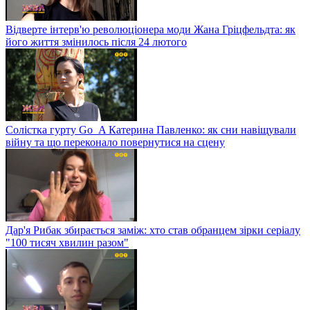
Відверте інтерв'ю революціонера моди Жана Гріцфельдта: як
його життя змінилось після 24 лютого
Солістка гурту Go_A Катерина Павленко: як сни навіщували
війну та що переконало повернутися на сцену
Дар'я Рибак збирається заміж: хто став обранцем зірки серіалу
"100 тисяч хвилин разом"