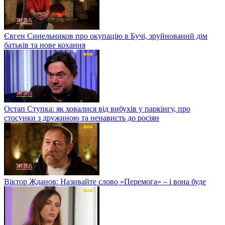
Євген Синельников про окупацію в Бучі, зруйнований дім
батьків та нове кохання
Остап Ступка: як ховалися від вибухів у паркінгу, про
стосунки з дружиною та ненависть до росіян
Віктор Жданов: Називайте слово «Перемога» – і вона буде