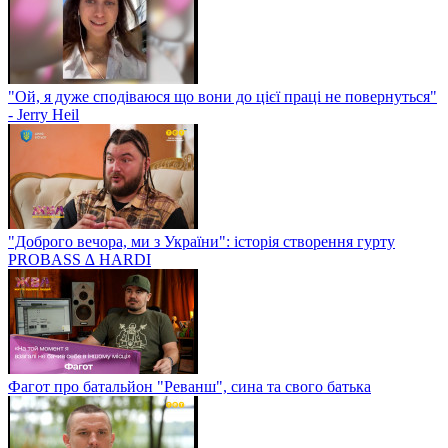
"Ой, я дуже сподіваюся що вони до цієї праці не повернуться"
- Jerry Heil
"Доброго вечора, ми з України": історія створення гурту
PROBASS ∆ HARDI
Фагот про батальйон "Реванш", сина та свого батька