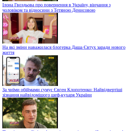
Ілона Гвоздьова про повернення в Україну, вінчання з
чоловіком та відносини з Тетяною Денисовою
На які зміни наважилася блогерка Даша Євтух заради нового
життя
За чиїми обіймами сумує Євген Клопотенко: Найвідвертіші
зізнання найвідомішого шеф-кухаря України