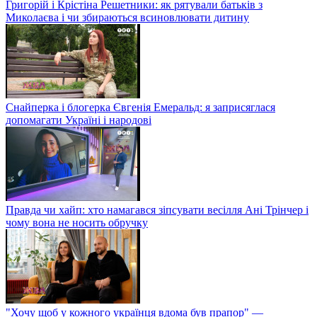
Григорій і Крістіна Решетники: як рятували батьків з
Миколаєва і чи збираються всиновлювати дитину
Снайперка і блогерка Євгенія Емеральд: я заприсяглася
допомагати Україні і народові
Правда чи хайп: хто намагався зіпсувати весілля Ані Трінчер і
чому вона не носить обручку
"Хочу щоб у кожного українця вдома був прапор" —