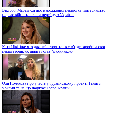
Вікторія Маремуха про народження первістка, материнство
під час війни та плани переїзду з України
Катя Нікітіна: хто для неї авторитет в сім'ї, де заробила свої
перші гроші, як шпагат став "ізюминкою"
Оля Полякова про участь у грузинському проєкті Танці з
зірками та на що надихає Голос Країни