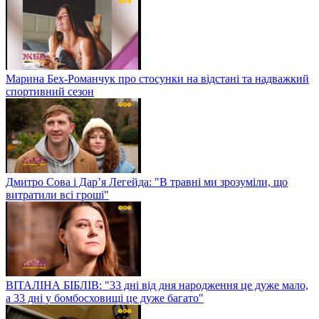
Марина Бех-Романчук про стосунки на відстані та надважкий
спортивний сезон
Дмитро Сова і Дар’я Легейда: "В травні ми зрозуміли, що
витратили всі гроші"
ВІТАЛІНА БІБЛІВ: "33 дні від дня народження це дуже мало,
а 33 дні у бомбосховищі це дуже багато"