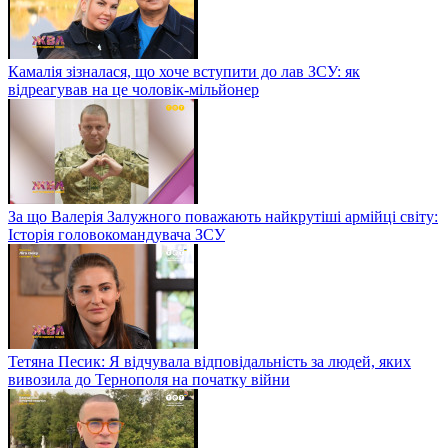
Камалія зізналася, що хоче вступити до лав ЗСУ: як
відреагував на це чоловік-мільйонер
За що Валерія Залужного поважають найкрутіші армійці світу:
Історія головокомандувача ЗСУ
Тетяна Песик: Я відчувала відповідальність за людей, яких
вивозила до Тернополя на початку війни