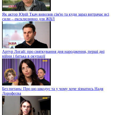
Як актор Юрій Ткач вивозив сім'ю та куди зараз витрачає всі
сили – ексклюзивно для ЖВЛ
Артур Логай: про святкування дня народження, перші дні
війни і батька в окупації
Без питань: Про що шкодує та у чому хоче зізнатись Надя
Дорофєєва