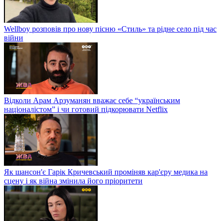
Wellboy розповів про нову пісню «Стиль» та рідне село під час
війни
Відколи Арам Арзуманян вважає себе “українським
націоналістом” і чи готовий підкорювати Netflix
Як шансон'є Гарік Кричевський проміняв кар'єру медика на
сцену і як війна змінила його пріоритети