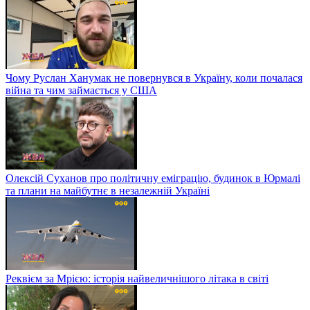
Чому Руслан Ханумак не повернувся в Україну, коли почалася
війна та чим займається у США
Олексій Суханов про політичну еміграцію, будинок в Юрмалі
та плани на майбутнє в незалежній Україні
Реквієм за Мрією: історія найвеличнішого літака в світі