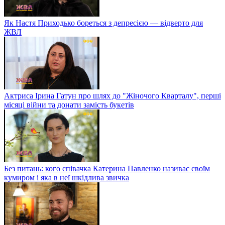
Як Настя Приходько бореться з депресією — відверто для
ЖВЛ
Актриса Ірина Гатун про шлях до "Жіночого Кварталу", перші
місяці війни та донати замість букетів
Без питань: кого співачка Катерина Павленко називає своїм
кумиром і яка в неї шкідлива звичка