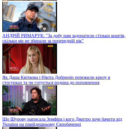
АНДРІЙ РИМАРУК: "За добу нам задонатили стільки коштів,
скільки ми не збирали за попередній рік"
Як Даша Квіткова і Нікіта Добринін пережили кризу в
стосунках та чи готується родина до поповнення
Що Шурову написала Земфіра і кого Дмитро хоче бачити від
України на прийдешньому Євробаченні