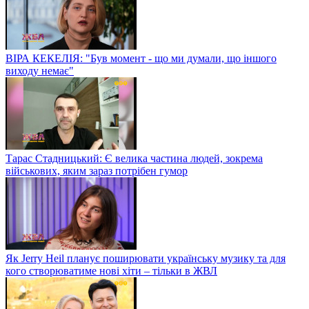
ВІРА КЕКЕЛІЯ: "Був момент - що ми думали, що іншого
виходу немає"
Тарас Стадницький: Є велика частина людей, зокрема
військових, яким зараз потрібен гумор
Як Jerry Heil планує поширювати українську музику та для
кого створюватиме нові хіти – тільки в ЖВЛ