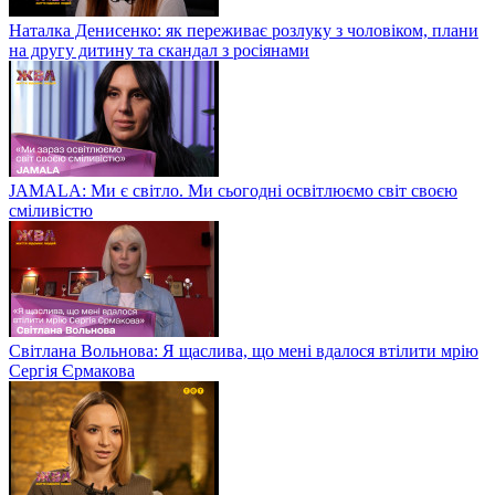
Наталка Денисенко: як переживає розлуку з чоловіком, плани
на другу дитину та скандал з росіянами
JAMALA: Ми є світло. Ми сьогодні освітлюємо світ своєю
сміливістю
Світлана Вольнова: Я щаслива, що мені вдалося втілити мрію
Сергія Єрмакова