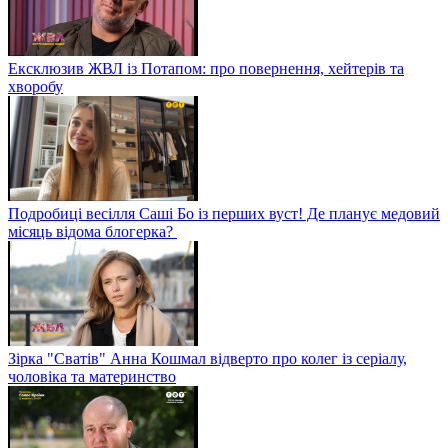
Ексклюзив ЖВЛ із Потапом: про повернення, хейтерів та
хворобу
Подробиці весілля Саші Бо із перших вуст! Де планує медовий
місяць відома блогерка?
Зірка "Сватів" Анна Кошмал відверто про колег із серіалу,
чоловіка та материнство