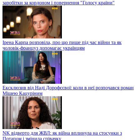
заробітки за кордоном і повернення "Голосу країни"
Ірена Карпа розповіла, про що пише під час війни та як
чоловік-француз допомагає українцям
Ексклюзив від Наді Дорофєєвої: коли в неї розпочався роман
Мішею Кацуріним
NK відверто для ЖВЛ: як війна вплинула на стосунки з
Потапом і змінила співачку