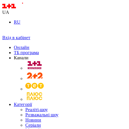
UA
RU
Вхід в кабінет
Онлайн
ТБ програма
Канали
Категорії
Реаліті-шоу
Розважальні шоу
Новини
Серіали