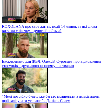
ROXOLANA про своє життя, події 14 липня, та які слова
витягли співачку з депресійної ями?
Ексклюзивно для ЖВЛ: Олексій Суровцев про відновлення
стосунків з дружиною та порятунок тварин
"Мені потрібно буде дуже багато працювати з психіатрами,
щоб залікувати усі рани" - Даніель Салем