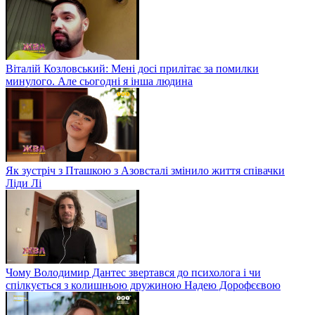
Віталій Козловський: Мені досі прилітає за помилки
минулого. Але сьогодні я інша людина
Як зустріч з Пташкою з Азовсталі змінило життя співачки
Ліди Лі
Чому Володимир Дантес звертався до психолога і чи
спілкується з колишньою дружиною Надею Дорофєєвою