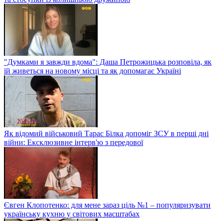
"Думками я завжди вдома": Даша Петрожицька розповіла, як
їй живеться на новому місці та як допомагає Україні
Як відомий військовий Тарас Білка допоміг ЗСУ в перші дні
війни: Ексклюзивне інтерв'ю з передової
Євген Клопотенко: для мене зараз ціль №1 – популяризувати
українську кухню у світових масштабах