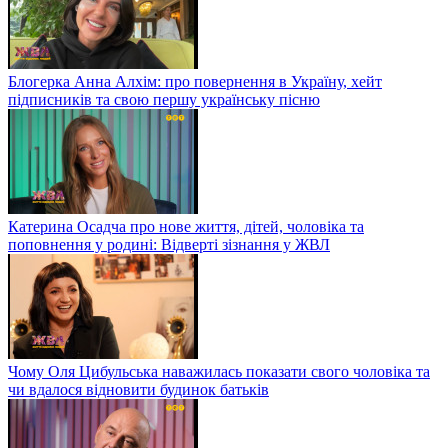
Блогерка Анна Алхім: про повернення в Україну, хейт
підписників та свою першу українську пісню
Катерина Осадча про нове життя, дітей, чоловіка та
поповнення у родині: Відверті зізнання у ЖВЛ
Чому Оля Цибульська наважилась показати свого чоловіка та
чи вдалося відновити будинок батьків