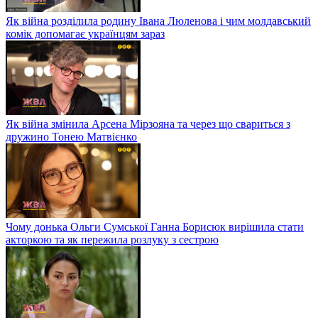
Як війна розділила родину Івана Люленова і чим молдавський
комік допомагає українцям зараз
Як війна змінила Арсена Мірзояна та через що свариться з
дружино Тонею Матвієнко
Чому донька Ольги Сумської Ганна Борисюк вирішила стати
акторкою та як пережила розлуку з сестрою