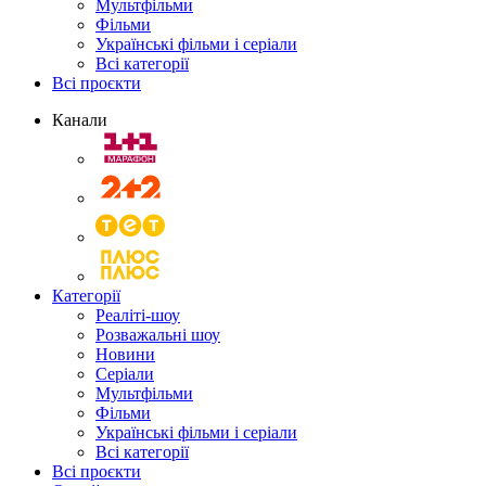
Мультфільми
Фільми
Українські фільми і серіали
Всі категорії
Всі проєкти
Канали
Категорії
Реаліті-шоу
Розважальні шоу
Новини
Серіали
Мультфільми
Фільми
Українські фільми і серіали
Всі категорії
Всі проєкти