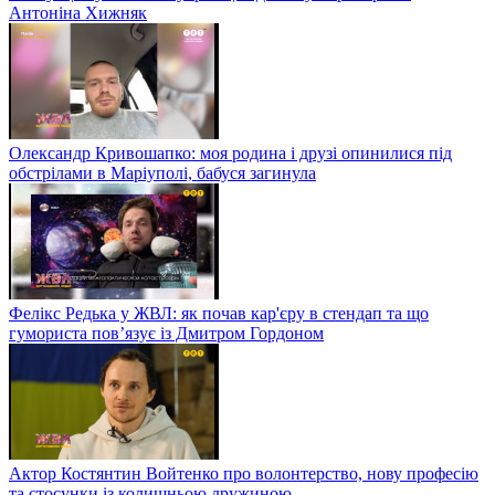
Антоніна Хижняк
Олександр Кривошапко: моя родина і друзі опинилися під
обстрілами в Маріуполі, бабуся загинула
Фелікс Редька у ЖВЛ: як почав кар'єру в стендап та що
гумориста пов’язує із Дмитром Гордоном
Актор Костянтин Войтенко про волонтерство, нову професію
та стосунки із колишньою дружиною