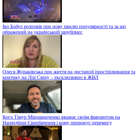
Іво Бобул розповів про нову хвилю популярності та за що
ображений на український шоубізнес
Олеся Жураківська про життя на дистанції прострілювання та
критику на Лізі Сміху – ексклюзивно в ЖВЛ
Кого Тімур Мірошниченко вважає своїм фаворитом на
Нацвідборі Євробачення і кому пророкує перемогу