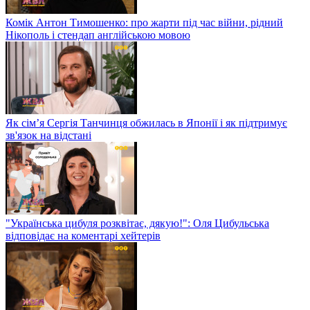
Комік Антон Тимошенко: про жарти під час війни, рідний
Нікополь і стендап англійською мовою
Як сім’я Сергія Танчинця обжилась в Японії і як підтримує
зв'язок на відстані
"Українська цибуля розквітає, дякую!": Оля Цибульська
відповідає на коментарі хейтерів