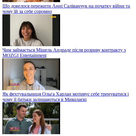
Що довелося пережити Анні Саліванчук на початку війни та
чому їй за себе соромно
Чим займається Мішель Андраде після розриву контракту з
MOZGI Entertainment
Як фехтувальниця Ольга Харлан мотивує себе тренуватися і
чому її батьки залишаються в Миколаєві