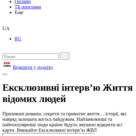
Онлайн
ТБ програма
Еще
UA
RU
Відкрити у додатку
Ексклюзивні інтерв’ю Життя
відомих людей
Приховані романи, секрети та приватне життя… історії, які
навряд залишать когось байдужим. Найзаможніші та
найпопулярніші люди країни будуть змушені відкрити всі
карти. Вмикайте Ексклюзивні інтерв’ю ЖВЛ