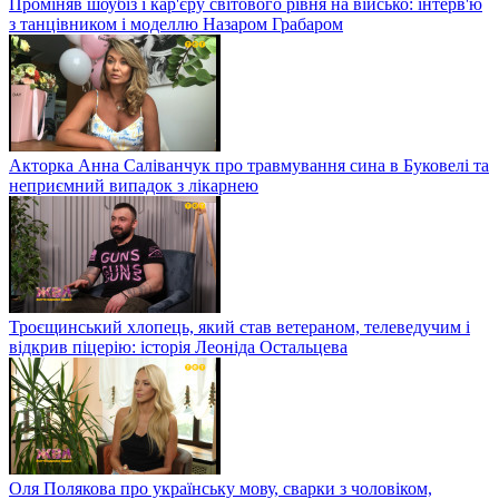
Проміняв шоубіз і кар'єру світового рівня на військо: інтерв'ю
з танцівником і моделлю Назаром Грабаром
Акторка Анна Саліванчук про травмування сина в Буковелі та
неприємний випадок з лікарнею
Троєщинський хлопець, який став ветераном, телеведучим і
відкрив піцерію: історія Леоніда Остальцева
Оля Полякова про українську мову, сварки з чоловіком,