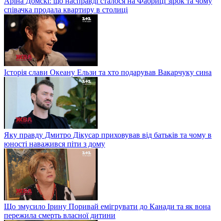
Аріна Домскі: що насправді сталося на Фабриці зірок та чому
співачка продала квартиру в столиці
Історія слави Океану Ельзи та хто подарував Вакарчуку сина
Яку правду Дмитро Дікусар приховував від батьків та чому в
юності наважився піти з дому
Що змусило Ірину Поривай емігрувати до Канади та як вона
пережила смерть власної дитини