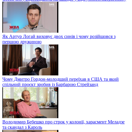
Як Артур Логай виховує двох синів і чому розійшовся з
першою дружиною
Чому Дмитро Гордон-молодший переїхав в США та який
спільний проєкт зробив із Барбарою Стрейзанд
Володимир Бебешко про строк у колонії, харасмент Меладзе
та скандал з Кароль