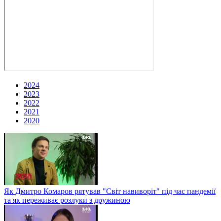
2024
2023
2022
2021
2020
Як Дмитро Комаров рятував "Світ навиворіт" під час пандемії
та як переживає розлуки з дружиною