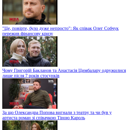
"Це, повірте, було дуже непросто": Як співак Олег Собчук
пережив фінансову кризу
Чому Григорій Бакланов та Анастасія Цимбалару одружилися
лише після 7 років стосунків
За що Олександра Попова вигнали з театру та чи був у
артиста роман зі співачкою Тіною Кароль