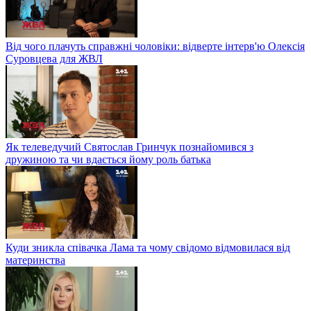
Від чого плачуть справжні чоловіки: відверте інтерв'ю Олексія
Суровцева для ЖВЛ
Як телеведучий Святослав Гринчук познайомився з
дружиною та чи вдається йому роль батька
Куди зникла співачка Лама та чому свідомо відмовилася від
материнства