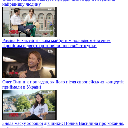
найріднішу людину
Раміна Есхакзай зі своїм майбутнім чоловіком Євгеном
Проніним відверто розповіли про свої стосунки
Олег Винник пригадав, як його після європейських концертів
приймали в Україні
Зняла маску хорошої дівчинки: Поліна Василина про кохання,