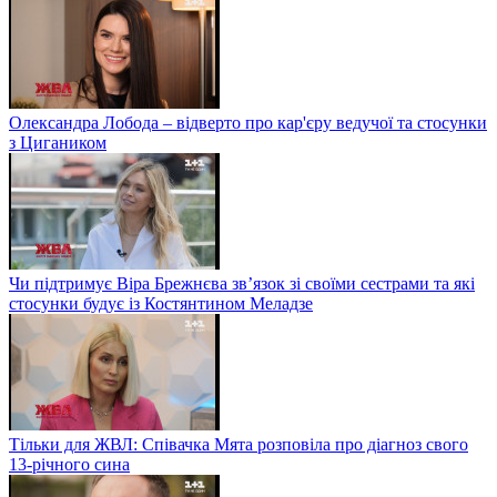
Олександра Лобода – відверто про кар'єру ведучої та стосунки
з Цигаником
Чи підтримує Віра Брежнєва зв’язок зі своїми сестрами та які
стосунки будує із Костянтином Меладзе
Тільки для ЖВЛ: Співачка Мята розповіла про діагноз свого
13-річного сина