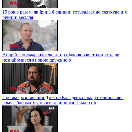
15 років разом: як Ірина Федишин готувалася до святкування
річниці весілля
Андрій Пономаренко: як актор підкорював столицю та де
познайомився з новою дружиною
Про яке розставання Дмитро Коляденко шкодує найбільше і
чому з близьких у нього залишився тільки син