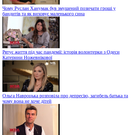
Чому Руслан Ханумак був змушений позичати гроші у
бандитів та як виховує маленького сина
Рятує життя під час пандемії: історія волонтерки з Одеси
Катерини Ножевнікової
Ольга Навроцька розповіла про депресію, загибель батька та
чому вона не хоче дітей