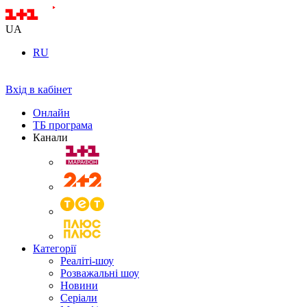
UA
RU
Вхід в кабінет
Онлайн
ТБ програма
Канали
Категорії
Реаліті-шоу
Розважальні шоу
Новини
Серіали