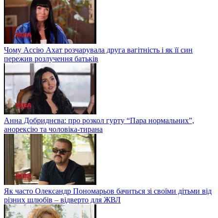
Чому Ассію Ахат розчарувала друга вагітність і як її син
пережив розлучення батьків
Анна Добриднєва: про розкол гурту “Пара нормальних”,
анорексію та чоловіка-тирана
Як часто Олександр Пономарьов бачиться зі своїми дітьми від
різних шлюбів – відверто для ЖВЛ