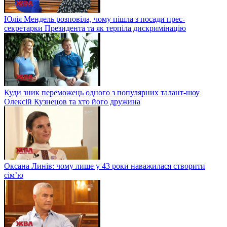
Юлія Мендель розповіла, чому пішла з посади прес-
секретарки Президента та як терпіла дискримінацію
Куди зник переможець одного з популярних талант-шоу
Олексій Кузнецов та хто його дружина
Оксана Линів: чому лише у 43 роки наважилася створити
сім’ю