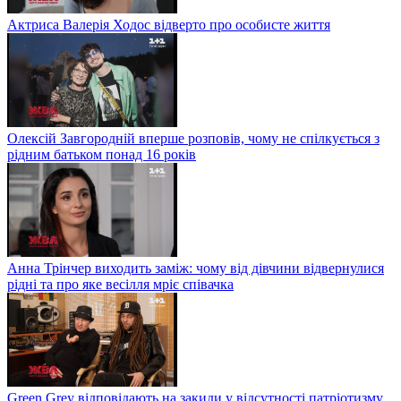
Актриса Валерія Ходос відверто про особисте життя
Олексій Завгородній вперше розповів, чому не спілкується з
рідним батьком понад 16 років
Анна Трінчер виходить заміж: чому від дівчини відвернулися
рідні та про яке весілля мріє співачка
Green Grey відповідають на закиди у відсутності патріотизму