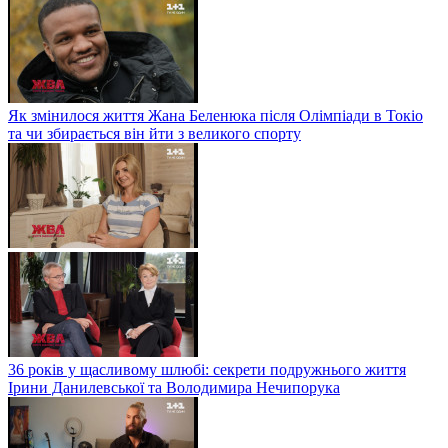
Як змінилося життя Жана Беленюка після Олімпіади в Токіо
та чи збирається він йти з великого спорту
36 років у щасливому шлюбі: секрети подружнього життя
Ірини Данилевської та Володимира Нечипорука