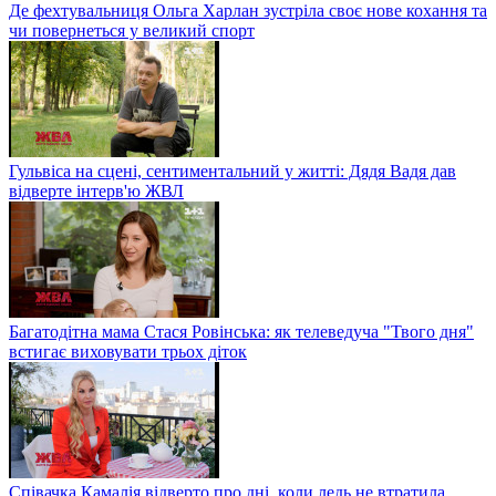
Де фехтувальниця Ольга Харлан зустріла своє нове кохання та
чи повернеться у великий спорт
Гульвіса на сцені, сентиментальний у житті: Дядя Вадя дав
відверте інтерв'ю ЖВЛ
Багатодітна мама Стася Ровінська: як телеведуча "Твого дня"
встигає виховувати трьох діток
Співачка Камалія відверто про дні, коли ледь не втратила