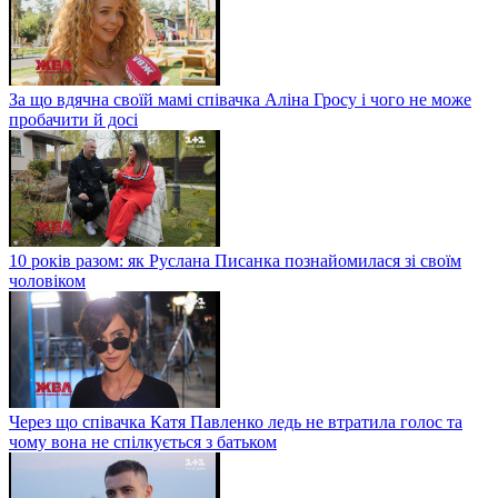
За що вдячна своїй мамі співачка Аліна Гросу і чого не може
пробачити й досі
10 років разом: як Руслана Писанка познайомилася зі своїм
чоловіком
Через що співачка Катя Павленко ледь не втратила голос та
чому вона не спілкується з батьком