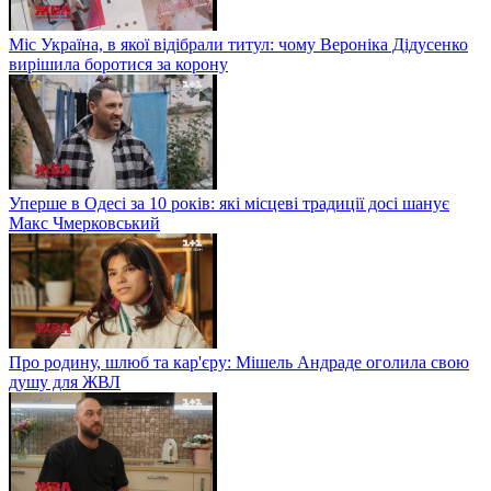
Міс Україна, в якої відібрали титул: чому Вероніка Дідусенко
вирішила боротися за корону
Уперше в Одесі за 10 років: які місцеві традиції досі шанує
Макс Чмерковський
Про родину, шлюб та кар'єру: Мішель Андраде оголила свою
душу для ЖВЛ