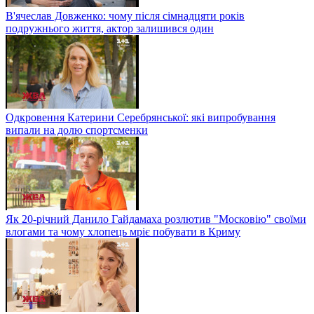
В'ячеслав Довженко: чому після сімнадцяти років
подружнього життя, актор залишився один
Одкровення Катерини Серебрянської: які випробування
випали на долю спортсменки
Як 20-річний Данило Гайдамаха розлютив "Московію" своїми
влогами та чому хлопець мріє побувати в Криму