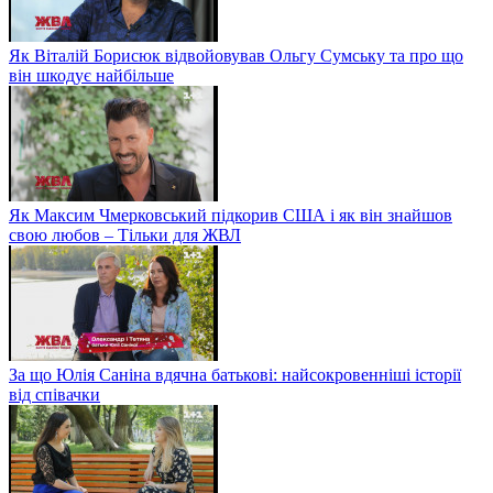
Як Віталій Борисюк відвойовував Ольгу Сумську та про що
він шкодує найбільше
Як Максим Чмерковський підкорив США і як він знайшов
свою любов – Тільки для ЖВЛ
За що Юлія Саніна вдячна батькові: найсокровенніші історії
від співачки