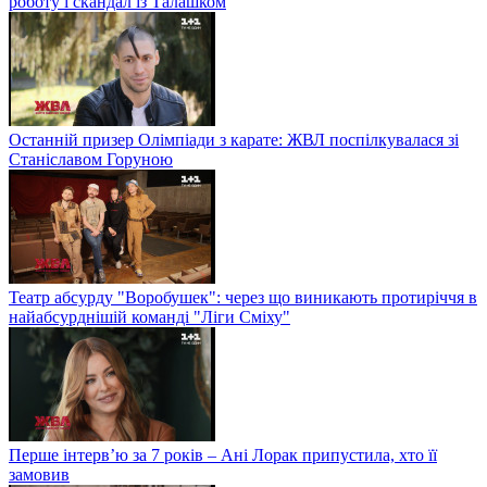
роботу і скандал із Талашком
Останній призер Олімпіади з карате: ЖВЛ поспілкувалася зі
Станіславом Горуною
Театр абсурду "Воробушек": через що виникають протиріччя в
найабсурднішій команді "Ліги Сміху"
Перше інтерв’ю за 7 років – Ані Лорак припустила, хто її
замовив