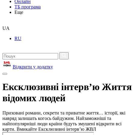
Онлайн
ТБ програма
Еще
UA
RU
Відкрити у додатку
Ексклюзивні інтерв’ю Життя
відомих людей
Приховані романи, секрети та приватне життя… історії, які
навряд залишать когось байдужим. Найзаможніші та
найпопулярніші люди країни будуть змушені відкрити всі
карти. Вмикайте Ексклюзивні інтерв’ю ЖВЛ