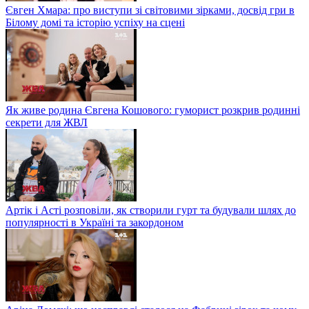
Євген Хмара: про виступи зі світовими зірками, досвід гри в
Білому домі та історію успіху на сцені
Як живе родина Євгена Кошового: гуморист розкрив родинні
секрети для ЖВЛ
Артік і Асті розповіли, як створили гурт та будували шлях до
популярності в Україні та закордоном