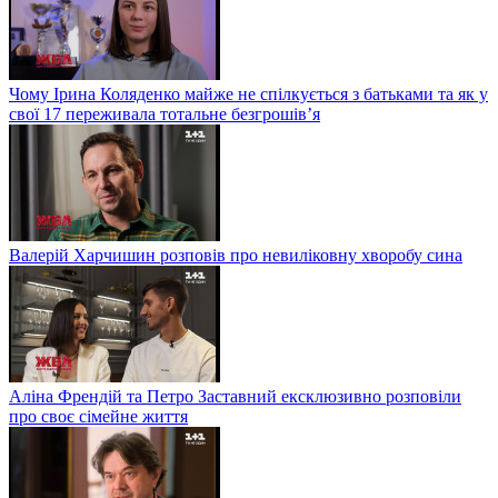
Чому Ірина Коляденко майже не спілкується з батьками та як у
свої 17 переживала тотальне безгрошів’я
Валерій Харчишин розповів про невиліковну хворобу сина
Аліна Френдій та Петро Заставний ексклюзивно розповіли
про своє сімейне життя