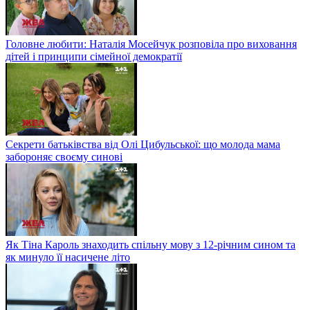
Головне любити: Наталія Мосейчук розповіла про виховання
дітей і принципи сімейної демократії
Секрети батьківства від Олі Цибульської: що молода мама
забороняє своєму синові
Як Тіна Кароль знаходить спільну мову з 12-річним сином та
як минуло її насичене літо