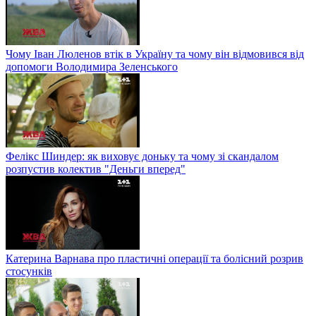
Чому Іван Люленов втік в Україну та чому він відмовився від
допомоги Володимира Зеленського
Фелікс Шиндер: як виховує доньку та чому зі скандалом
розпустив колектив "Деньги вперед"
Катерина Варнава про пластичні операції та болісний розрив
стосунків