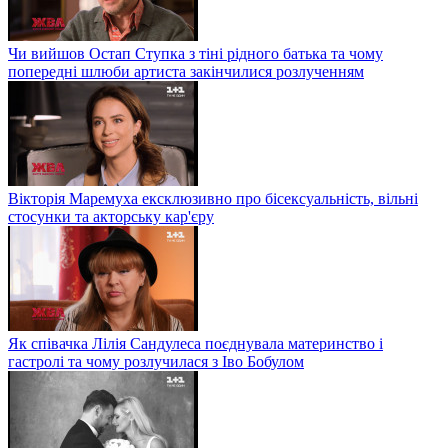
Чи вийшов Остап Ступка з тіні рідного батька та чому
попередні шлюби артиста закінчилися розлученням
Вікторія Маремуха ексклюзивно про бісексуальність, вільні
стосунки та акторську кар'єру
Як співачка Лілія Сандулеса поєднувала материнство і
гастролі та чому розлучилася з Іво Бобулом