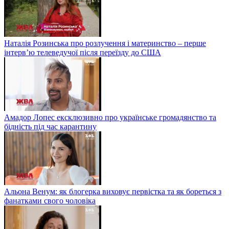
Наталія Розинська про розлучення і материнство – перше
інтерв’ю телеведучої після переїзду до США
Амадор Лопес ексклюзивно про українське громадянство та
бідність під час карантину
Альона Венум: як блогерка виховує первістка та як бореться з
фанатками свого чоловіка