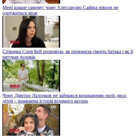
Мені краще самому: чому Алессандро Сафіна ніколи не
одружиться знов
Співачка Соня Кей розповіла, як пережила смерть батька і як її
рятував чоловік
Чому Дмитро Лалєнков не займався вихованням своїх двох
дітей – вражаюча історія відомого актора