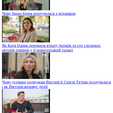
Чому Ірина Білик розлучилася з чоловіком
Як Катя Царик пережила втрату батьків та хто з великих
акторів повірив у її режисерський талант
Чому успішне подружжя Вікторії й Сергія Тігіпко розлучилися
і як Вікторія виховує дітей