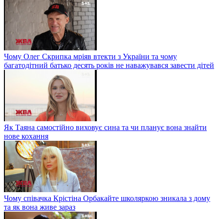
Чому Олег Скрипка мріяв втекти з України та чому
багатодітний батько десять років не наважувався завести дітей
Як Таяна самостійно виховує сина та чи планує вона знайти
нове кохання
Чому співачка Крістіна Орбакайте школяркою зникала з дому
та як вона живе зараз