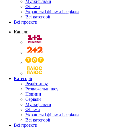
Мультфільми
Фільми
Українські фільми і серіали
Всі категорії
Всі проєкти
Канали
Категорії
Реаліті-шоу
Розважальні шоу
Новини
Серіали
Мультфільми
Фільми
Українські фільми і серіали
Всі категорії
Всі проєкти