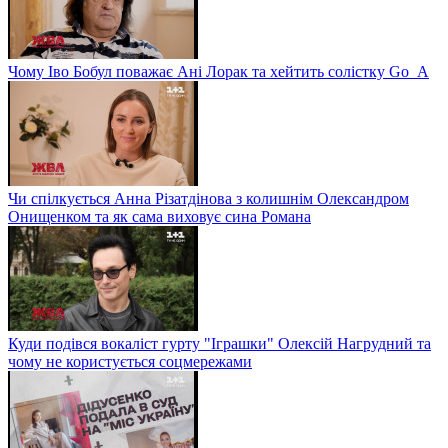
Чому Іво Бобул поважає Ані Лорак та хейтить солістку Go_A
Чи спілкується Анна Різатдінова з колишнім Олександром
Онищенком та як сама виховує сина Романа
Куди подівся вокаліст гурту "Іграшки" Олексій Нагрудний та
чому не користується соцмережами