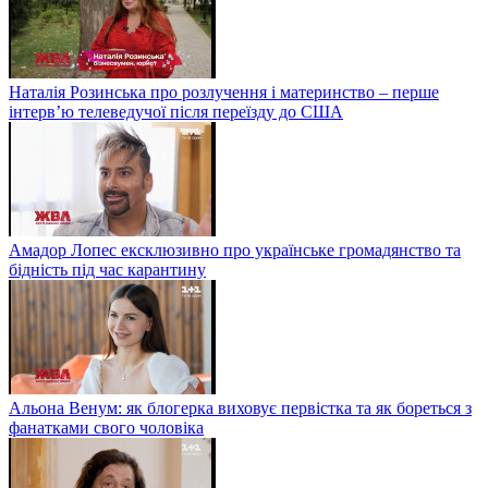
Наталія Розинська про розлучення і материнство – перше
інтерв’ю телеведучої після переїзду до США
Амадор Лопес ексклюзивно про українське громадянство та
бідність під час карантину
Альона Венум: як блогерка виховує первістка та як бореться з
фанатками свого чоловіка