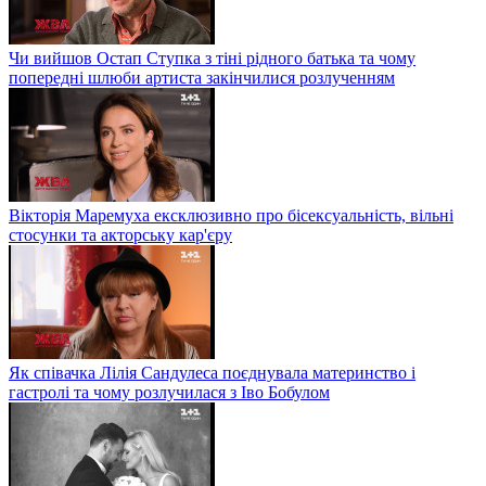
Чи вийшов Остап Ступка з тіні рідного батька та чому
попередні шлюби артиста закінчилися розлученням
Вікторія Маремуха ексклюзивно про бісексуальність, вільні
стосунки та акторську кар'єру
Як співачка Лілія Сандулеса поєднувала материнство і
гастролі та чому розлучилася з Іво Бобулом