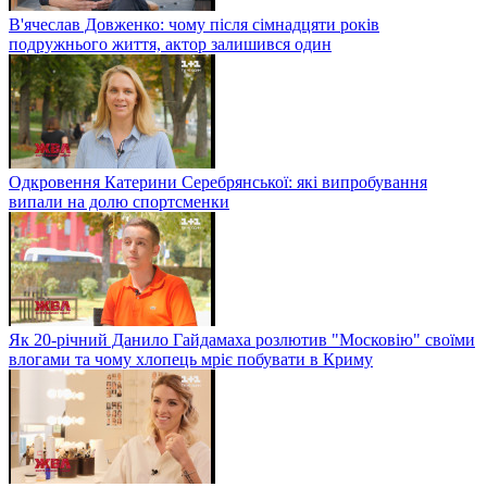
В'ячеслав Довженко: чому після сімнадцяти років
подружнього життя, актор залишився один
Одкровення Катерини Серебрянської: які випробування
випали на долю спортсменки
Як 20-річний Данило Гайдамаха розлютив "Московію" своїми
влогами та чому хлопець мріє побувати в Криму