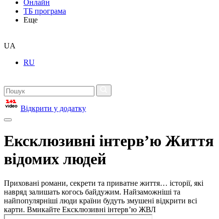
Онлайн
ТБ програма
Еще
UA
RU
Відкрити у додатку
Ексклюзивні інтерв’ю Життя
відомих людей
Приховані романи, секрети та приватне життя… історії, які
навряд залишать когось байдужим. Найзаможніші та
найпопулярніші люди країни будуть змушені відкрити всі
карти. Вмикайте Ексклюзивні інтерв’ю ЖВЛ