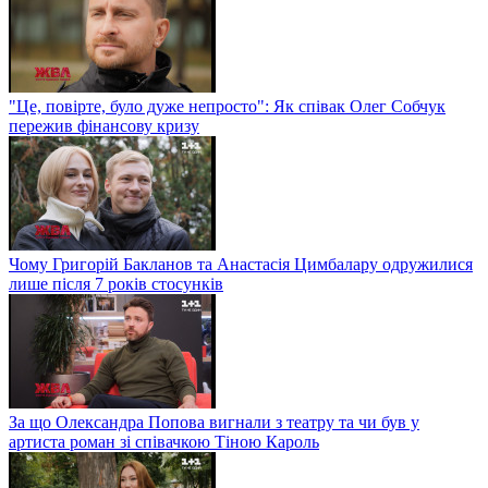
"Це, повірте, було дуже непросто": Як співак Олег Собчук
пережив фінансову кризу
Чому Григорій Бакланов та Анастасія Цимбалару одружилися
лише після 7 років стосунків
За що Олександра Попова вигнали з театру та чи був у
артиста роман зі співачкою Тіною Кароль