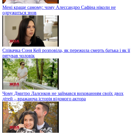
Мені краще самому: чому Алессандро Сафіна ніколи не
одружиться знов
Співачка Соня Кей розповіла, як пережила смерть батька і як її
рятував чоловік
Чому Дмитро Лалєнков не займався вихованням своїх двох
дітей – вражаюча історія відомого актора