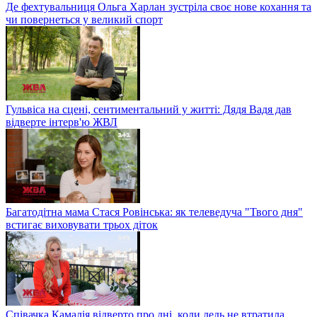
Де фехтувальниця Ольга Харлан зустріла своє нове кохання та
чи повернеться у великий спорт
Гульвіса на сцені, сентиментальний у житті: Дядя Вадя дав
відверте інтерв'ю ЖВЛ
Багатодітна мама Стася Ровінська: як телеведуча "Твого дня"
встигає виховувати трьох діток
Співачка Камалія відверто про дні, коли ледь не втратила