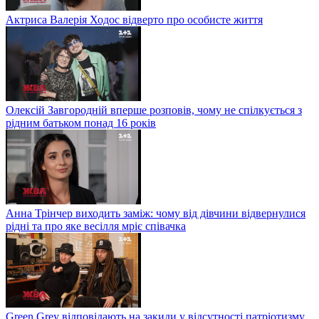
Актриса Валерія Ходос відверто про особисте життя
Олексій Завгородній вперше розповів, чому не спілкується з
рідним батьком понад 16 років
Анна Трінчер виходить заміж: чому від дівчини відвернулися
рідні та про яке весілля мріє співачка
Green Grey відповідають на закиди у відсутності патріотизму