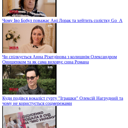
Чому Іво Бобул поважає Ані Лорак та хейтить солістку Go_A
Чи спілкується Анна Різатдінова з колишнім Олександром
Онищенком та як сама виховує сина Романа
Куди подівся вокаліст гурту "Іграшки" Олексій Нагрудний та
чому не користується соцмережами