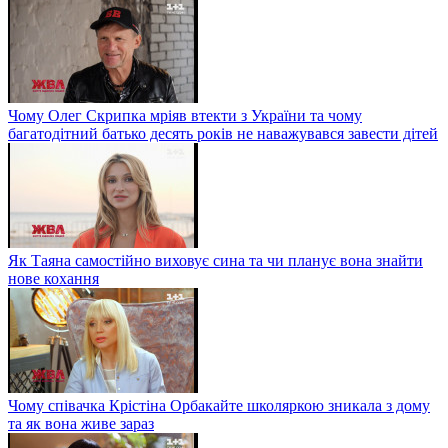
Чому Олег Скрипка мріяв втекти з України та чому
багатодітний батько десять років не наважувався завести дітей
Як Таяна самостійно виховує сина та чи планує вона знайти
нове кохання
Чому співачка Крістіна Орбакайте школяркою зникала з дому
та як вона живе зараз