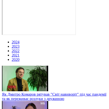
2024
2023
2022
2021
2020
Як Дмитро Комаров рятував "Світ навиворіт" під час пандемії
та як переживає розлуки з дружиною