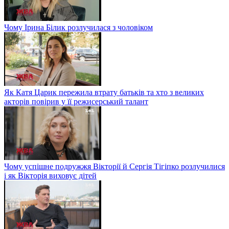
Чому Ірина Білик розлучилася з чоловіком
Як Катя Царик пережила втрату батьків та хто з великих
акторів повірив у її режисерський талант
Чому успішне подружжя Вікторії й Сергія Тігіпко розлучилися
і як Вікторія виховує дітей