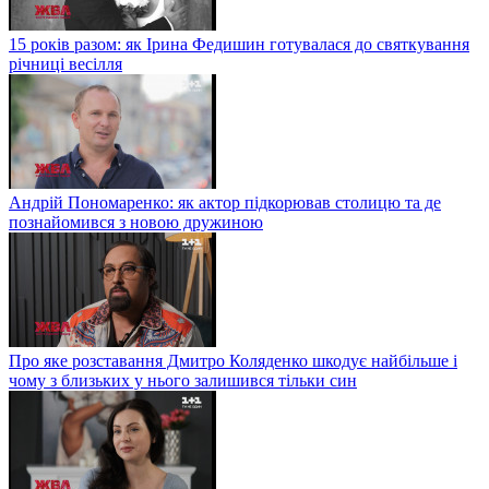
15 років разом: як Ірина Федишин готувалася до святкування
річниці весілля
Андрій Пономаренко: як актор підкорював столицю та де
познайомився з новою дружиною
Про яке розставання Дмитро Коляденко шкодує найбільше і
чому з близьких у нього залишився тільки син