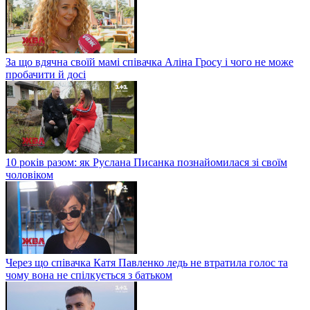
За що вдячна своїй мамі співачка Аліна Гросу і чого не може
пробачити й досі
10 років разом: як Руслана Писанка познайомилася зі своїм
чоловіком
Через що співачка Катя Павленко ледь не втратила голос та
чому вона не спілкується з батьком