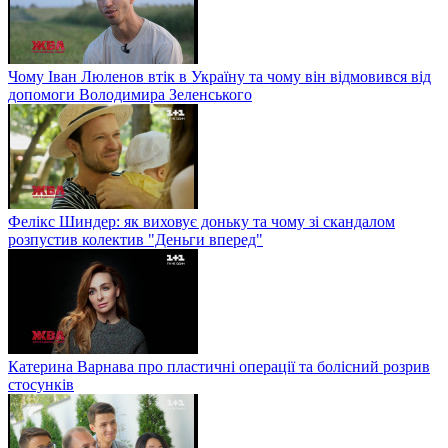
Чому Іван Люленов втік в Україну та чому він відмовився від
допомоги Володимира Зеленського
Фелікс Шиндер: як виховує доньку та чому зі скандалом
розпустив колектив "Деньги вперед"
Катерина Варнава про пластичні операції та болісний розрив
стосунків