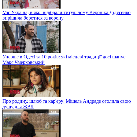
Міс Україна, в якої відібрали титул: чому Вероніка Дідусенко
вирішила боротися за корону
Уперше в Одесі за 10 років: які місцеві традиції досі шанує
Макс Чмерковський
Про родину, шлюб та кар'єру: Мішель Андраде оголила свою
душу для ЖВЛ