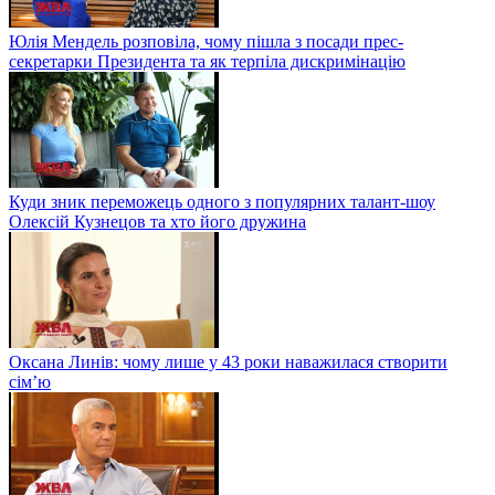
Юлія Мендель розповіла, чому пішла з посади прес-
секретарки Президента та як терпіла дискримінацію
Куди зник переможець одного з популярних талант-шоу
Олексій Кузнецов та хто його дружина
Оксана Линів: чому лише у 43 роки наважилася створити
сім’ю