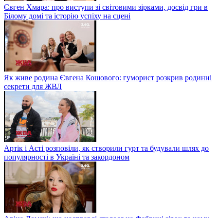
Євген Хмара: про виступи зі світовими зірками, досвід гри в
Білому домі та історію успіху на сцені
Як живе родина Євгена Кошового: гуморист розкрив родинні
секрети для ЖВЛ
Артік і Асті розповіли, як створили гурт та будували шлях до
популярності в Україні та закордоном