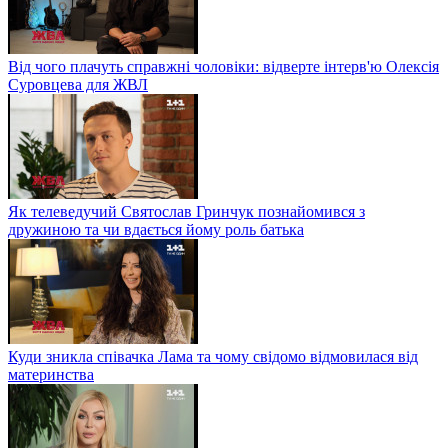
Від чого плачуть справжні чоловіки: відверте інтерв'ю Олексія
Суровцева для ЖВЛ
Як телеведучий Святослав Гринчук познайомився з
дружиною та чи вдається йому роль батька
Куди зникла співачка Лама та чому свідомо відмовилася від
материнства