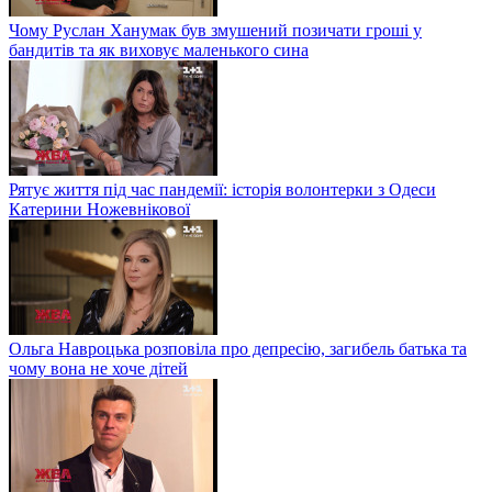
Чому Руслан Ханумак був змушений позичати гроші у
бандитів та як виховує маленького сина
Рятує життя під час пандемії: історія волонтерки з Одеси
Катерини Ножевнікової
Ольга Навроцька розповіла про депресію, загибель батька та
чому вона не хоче дітей