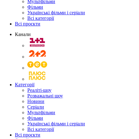
Мультфільми
Фільми
Українські фільми і серіали
Всі категорії
Всі проєкти
Канали
Категорії
Реаліті-шоу
Розважальні шоу
Новини
Серіали
Мультфільми
Фільми
Українські фільми і серіали
Всі категорії
Всі проєкти