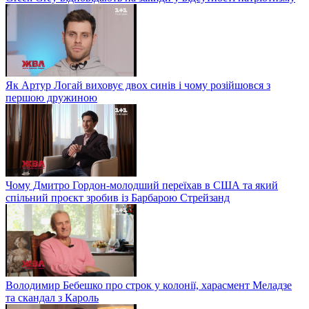
Як Артур Логай виховує двох синів і чому розійшовся з
першою дружиною
Чому Дмитро Гордон-молодший переїхав в США та який
спільний проєкт зробив із Барбарою Стрейзанд
Володимир Бебешко про строк у колонії, харасмент Меладзе
та скандал з Кароль