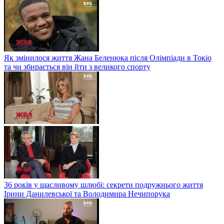
Як змінилося життя Жана Беленюка після Олімпіади в Токіо
та чи збирається він йти з великого спорту
36 років у щасливому шлюбі: секрети подружнього життя
Ірини Данилевської та Володимира Нечипорука