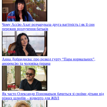
Чому Ассію Ахат розчарувала друга вагітність і як її син
пережив розлучення батьків
Анна Добриднєва: про розкол гурту “Пара нормальних”,
анорексію та чоловіка-тирана
Як часто Олександр Пономарьов бачиться зі своїми дітьми від
різних шлюбів – відверто для ЖВЛ