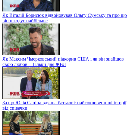
Як Віталій Борисюк відвойовував Ольгу Сумську та про що
він шкодує найбільше
Як Максим Чмерковський підкорив США і як він знайшов
свою любов – Тільки для ЖВЛ
За що Юлія Саніна вдячна батькові: найсокровенніші історії
від співачки