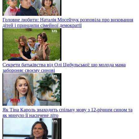
Головне любити: Наталія Мосейчук розповіла про виховання
дітей і принципи сімейної демократії
Секрети батьківства від Олі Цибульської: що молода мама
забороняє своєму синові
Як Тіна Кароль знаходить спільну мову з 12-річним сином та
як минуло її насичене літо