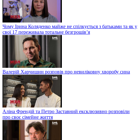
Чому Ірина Коляденко майже не спілкується з батьками та як у
свої 17 переживала тотальне безгрошів’я
Валерій Харчишин розповів про невиліковну хворобу сина
Аліна Френдій та Петро Заставний ексклюзивно розповіли
про своє сімейне життя