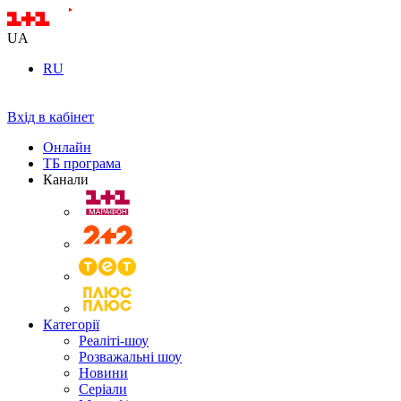
UA
RU
Вхід в кабінет
Онлайн
ТБ програма
Канали
Категорії
Реаліті-шоу
Розважальні шоу
Новини
Серіали