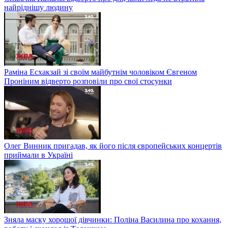
найріднішу людину
Раміна Есхакзай зі своїм майбутнім чоловіком Євгеном
Проніним відверто розповіли про свої стосунки
Олег Винник пригадав, як його після європейських концертів
приймали в Україні
Зняла маску хорошої дівчинки: Поліна Василина про кохання,