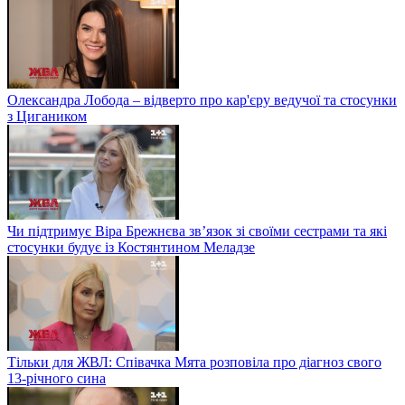
Олександра Лобода – відверто про кар'єру ведучої та стосунки
з Цигаником
Чи підтримує Віра Брежнєва зв’язок зі своїми сестрами та які
стосунки будує із Костянтином Меладзе
Тільки для ЖВЛ: Співачка Мята розповіла про діагноз свого
13-річного сина