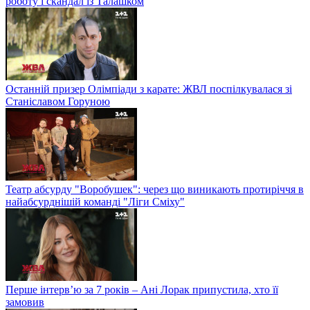
роботу і скандал із Талашком
Останній призер Олімпіади з карате: ЖВЛ поспілкувалася зі
Станіславом Горуною
Театр абсурду "Воробушек": через що виникають протиріччя в
найабсурднішій команді "Ліги Сміху"
Перше інтерв’ю за 7 років – Ані Лорак припустила, хто її
замовив