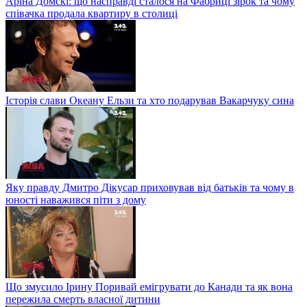
Аріна Домскі: що насправді сталося на Фабриці зірок та чому
співачка продала квартиру в столиці
Історія слави Океану Ельзи та хто подарував Вакарчуку сина
Яку правду Дмитро Дікусар приховував від батьків та чому в
юності наважився піти з дому
Що змусило Ірину Поривай емігрувати до Канади та як вона
пережила смерть власної дитини