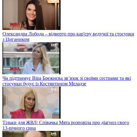
Олександра Лобода – відверто про кар'єру ведучої та стосунки
з Цигаником
Чи підтримує Віра Брежнєва зв’язок зі своїми сестрами та які
стосунки будує із Костянтином Меладзе
Тільки для ЖВЛ: Співачка Мята розповіла про діагноз свого
13-річного сина