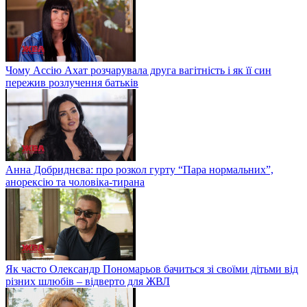
Чому Ассію Ахат розчарувала друга вагітність і як її син
пережив розлучення батьків
Анна Добриднєва: про розкол гурту “Пара нормальних”,
анорексію та чоловіка-тирана
Як часто Олександр Пономарьов бачиться зі своїми дітьми від
різних шлюбів – відверто для ЖВЛ