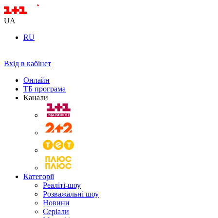
UA
RU
Вхід в кабінет
Онлайн
ТБ програма
Канали
Категорії
Реаліті-шоу
Розважальні шоу
Новини
Серіали