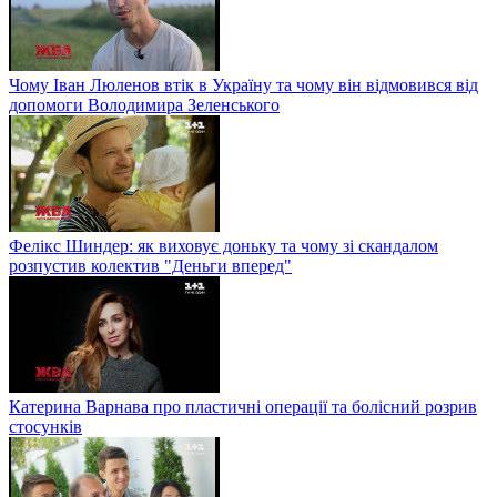
Чому Іван Люленов втік в Україну та чому він відмовився від
допомоги Володимира Зеленського
Фелікс Шиндер: як виховує доньку та чому зі скандалом
розпустив колектив "Деньги вперед"
Катерина Варнава про пластичні операції та болісний розрив
стосунків