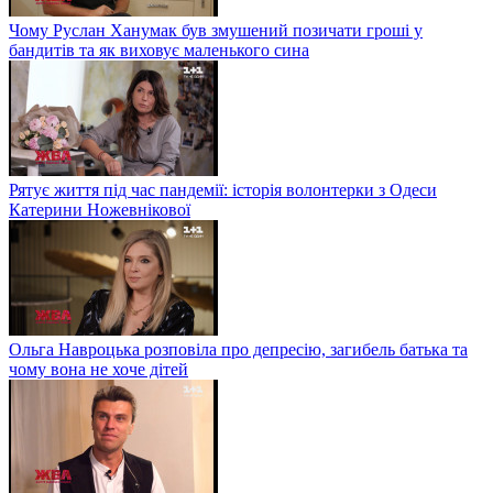
Чому Руслан Ханумак був змушений позичати гроші у
бандитів та як виховує маленького сина
Рятує життя під час пандемії: історія волонтерки з Одеси
Катерини Ножевнікової
Ольга Навроцька розповіла про депресію, загибель батька та
чому вона не хоче дітей