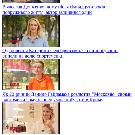
В'ячеслав Довженко: чому після сімнадцяти років
подружнього життя, актор залишився один
Одкровення Катерини Серебрянської: які випробування
випали на долю спортсменки
Як 20-річний Данило Гайдамаха розлютив "Московію" своїми
влогами та чому хлопець мріє побувати в Криму