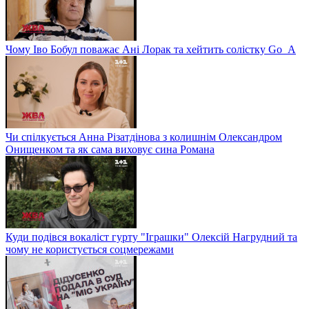
Чому Іво Бобул поважає Ані Лорак та хейтить солістку Go_A
Чи спілкується Анна Різатдінова з колишнім Олександром
Онищенком та як сама виховує сина Романа
Куди подівся вокаліст гурту "Іграшки" Олексій Нагрудний та
чому не користується соцмережами