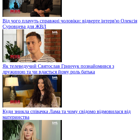
Від чого плачуть справжні чоловіки: відверте інтерв'ю Олексія
Суровцева для ЖВЛ
Як телеведучий Святослав Гринчук познайомився з
дружиною та чи вдається йому роль батька
Куди зникла співачка Лама та чому свідомо відмовилася від
материнства