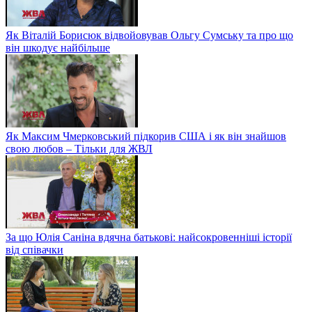
Як Віталій Борисюк відвойовував Ольгу Сумську та про що
він шкодує найбільше
Як Максим Чмерковський підкорив США і як він знайшов
свою любов – Тільки для ЖВЛ
За що Юлія Саніна вдячна батькові: найсокровенніші історії
від співачки