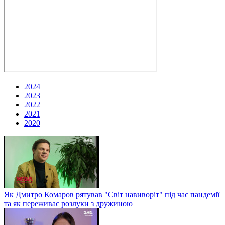
2024
2023
2022
2021
2020
Як Дмитро Комаров рятував "Світ навиворіт" під час пандемії
та як переживає розлуки з дружиною