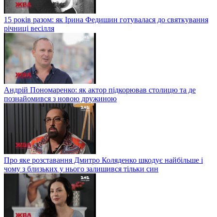
15 років разом: як Ірина Федишин готувалася до святкування
річниці весілля
Андрій Пономаренко: як актор підкорював столицю та де
познайомився з новою дружиною
Про яке розставання Дмитро Коляденко шкодує найбільше і
чому з близьких у нього залишився тільки син