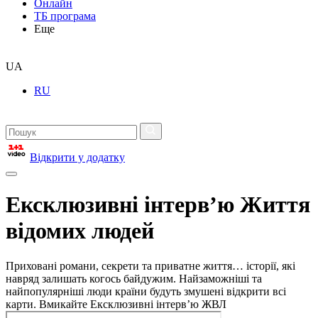
Онлайн
ТБ програма
Еще
UA
RU
Відкрити у додатку
Ексклюзивні інтерв’ю Життя
відомих людей
Приховані романи, секрети та приватне життя… історії, які
навряд залишать когось байдужим. Найзаможніші та
найпопулярніші люди країни будуть змушені відкрити всі
карти. Вмикайте Ексклюзивні інтерв’ю ЖВЛ