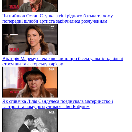
Чи вийшов Остап Ступка з тіні рідного батька та чому
попередні шлюби артиста закінчилися розлученням
Вікторія Маремуха ексклюзивно про бісексуальність, вільні
стосунки та акторську кар'єру
Як співачка Лілія Сандулеса поєднувала материнство і
гастролі та чому розлучилася з Іво Бобулом