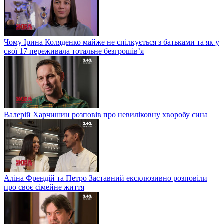
Чому Ірина Коляденко майже не спілкується з батьками та як у
свої 17 переживала тотальне безгрошів’я
Валерій Харчишин розповів про невиліковну хворобу сина
Аліна Френдій та Петро Заставний ексклюзивно розповіли
про своє сімейне життя