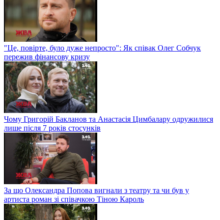
"Це, повірте, було дуже непросто": Як співак Олег Собчук
пережив фінансову кризу
Чому Григорій Бакланов та Анастасія Цимбалару одружилися
лише після 7 років стосунків
За що Олександра Попова вигнали з театру та чи був у
артиста роман зі співачкою Тіною Кароль