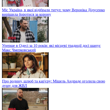
Міс Україна, в якої відібрали титул: чому Вероніка Дідусенко
вирішила боротися за корону
Уперше в Одесі за 10 років: які місцеві традиції досі шанує
Макс Чмерковський
Про родину, шлюб та кар'єру: Мішель Андраде оголила свою
душу для ЖВЛ