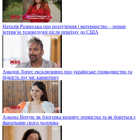
Наталія Розинська про розлучення і материнство – перше
інтерв’ю телеведучої після переїзду до США
Амадор Лопес ексклюзивно про українське громадянство та
бідність під час карантину
Альона Венум: як блогерка виховує первістка та як бореться з
фанатками свого чоловіка