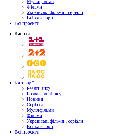
Мультфільми
Фільми
Українські фільми і серіали
Всі категорії
Всі проєкти
Канали
Категорії
Реаліті-шоу
Розважальні шоу
Новини
Серіали
Мультфільми
Фільми
Українські фільми і серіали
Всі категорії
Всі проєкти