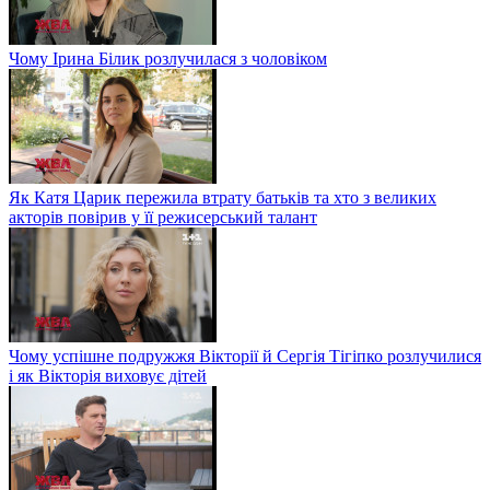
Чому Ірина Білик розлучилася з чоловіком
Як Катя Царик пережила втрату батьків та хто з великих
акторів повірив у її режисерський талант
Чому успішне подружжя Вікторії й Сергія Тігіпко розлучилися
і як Вікторія виховує дітей