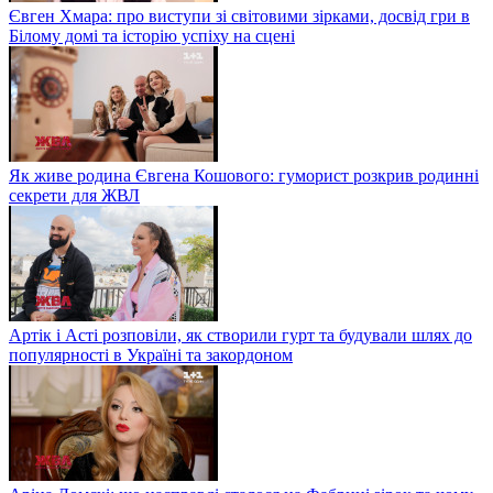
Євген Хмара: про виступи зі світовими зірками, досвід гри в
Білому домі та історію успіху на сцені
Як живе родина Євгена Кошового: гуморист розкрив родинні
секрети для ЖВЛ
Артік і Асті розповіли, як створили гурт та будували шлях до
популярності в Україні та закордоном