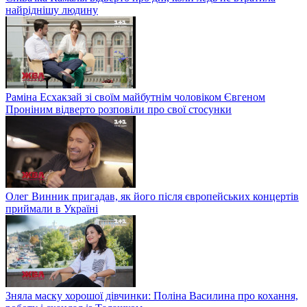
найріднішу людину
Раміна Есхакзай зі своїм майбутнім чоловіком Євгеном
Проніним відверто розповіли про свої стосунки
Олег Винник пригадав, як його після європейських концертів
приймали в Україні
Зняла маску хорошої дівчинки: Поліна Василина про кохання,