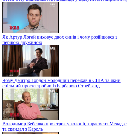
Як Артур Логай виховує двох синів і чому розійшовся з
першою дружиною
Чому Дмитро Гордон-молодший переїхав в США та який
спільний проєкт зробив із Барбарою Стрейзанд
Володимир Бебешко про строк у колонії, харасмент Меладзе
та скандал з Кароль