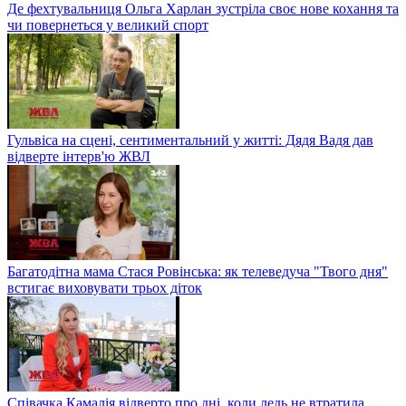
Де фехтувальниця Ольга Харлан зустріла своє нове кохання та
чи повернеться у великий спорт
Гульвіса на сцені, сентиментальний у житті: Дядя Вадя дав
відверте інтерв'ю ЖВЛ
Багатодітна мама Стася Ровінська: як телеведуча "Твого дня"
встигає виховувати трьох діток
Співачка Камалія відверто про дні, коли ледь не втратила