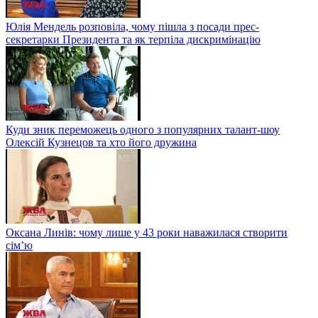
Юлія Мендель розповіла, чому пішла з посади прес-
секретарки Президента та як терпіла дискримінацію
Куди зник переможець одного з популярних талант-шоу
Олексій Кузнецов та хто його дружина
Оксана Линів: чому лише у 43 роки наважилася створити
сім’ю