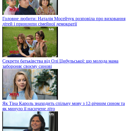
Головне любити: Наталія Мосейчук розповіла про виховання
дітей і принципи сімейної демократії
Секрети батьківства від Олі Цибульської: що молода мама
забороняє своєму синові
Як Тіна Кароль знаходить спільну мову з 12-річним сином та
як минуло її насичене літо