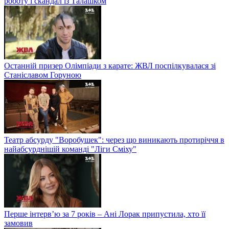
роботу і скандал із Талашком
Останній призер Олімпіади з карате: ЖВЛ поспілкувалася зі
Станіславом Горуною
Театр абсурду "Воробушек": через що виникають протиріччя в
найабсурднішій команді "Ліги Сміху"
Перше інтерв’ю за 7 років – Ані Лорак припустила, хто її
замовив