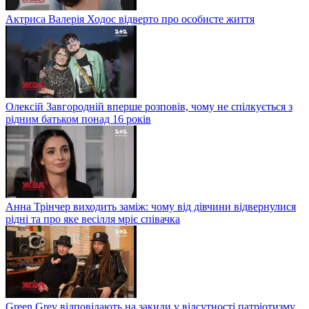
Актриса Валерія Ходос відверто про особисте життя
Олексій Завгородній вперше розповів, чому не спілкується з
рідним батьком понад 16 років
Анна Трінчер виходить заміж: чому від дівчини відвернулися
рідні та про яке весілля мріє співачка
Green Grey відповідають на закиди у відсутності патріотизму