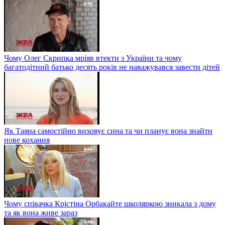
Чому Олег Скрипка мріяв втекти з України та чому
багатодітний батько десять років не наважувався завести дітей
Як Таяна самостійно виховує сина та чи планує вона знайти
нове кохання
Чому співачка Крістіна Орбакайте школяркою зникала з дому
та як вона живе зараз