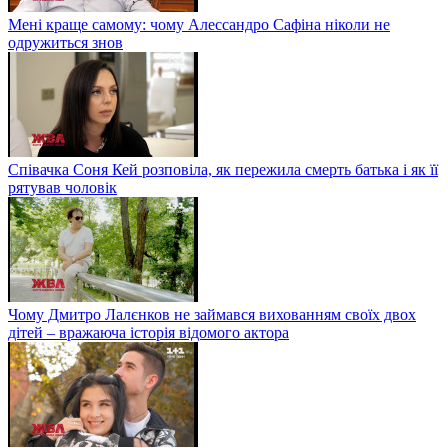
Мені краще самому: чому Алессандро Сафіна ніколи не
одружиться знов
Співачка Соня Кей розповіла, як пережила смерть батька і як її
рятував чоловік
Чому Дмитро Лалєнков не займався вихованням своїх двох
дітей – вражаюча історія відомого актора