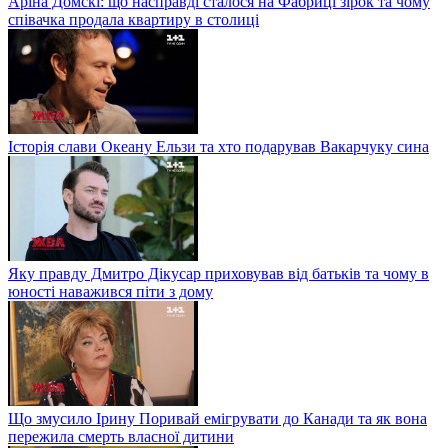
Аріна Домскі: що насправді сталося на Фабриці зірок та чому
співачка продала квартиру в столиці
Історія слави Океану Ельзи та хто подарував Вакарчуку сина
Яку правду Дмитро Дікусар приховував від батьків та чому в
юності наважився піти з дому
Що змусило Ірину Поривай емігрувати до Канади та як вона
пережила смерть власної дитини