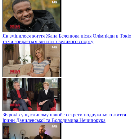
Як змінилося життя Жана Беленюка після Олімпіади в Токіо
та чи збирається він йти з великого спорту
36 років у щасливому шлюбі: секрети подружнього життя
Ірини Данилевської та Володимира Нечипорука