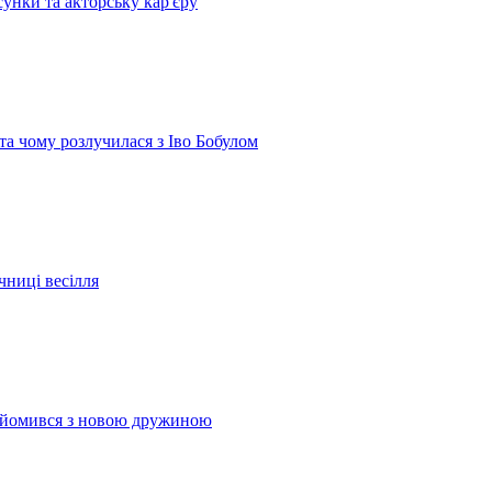
сунки та акторську кар'єру
 та чому розлучилася з Іво Бобулом
чниці весілля
найомився з новою дружиною