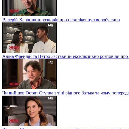
Валерій Харчишин розповів про невиліковну хворобу сина
Аліна Френдій та Петро Заставний ексклюзивно розповіли про 
Чи вийшов Остап Ступка з тіні рідного батька та чому попере