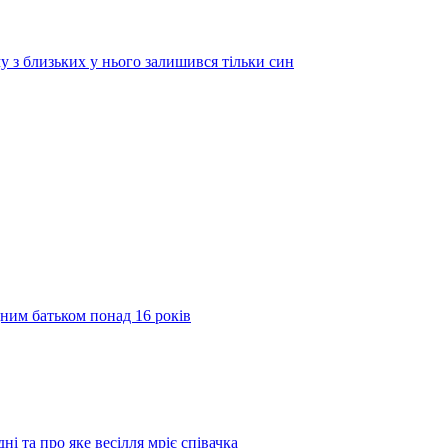
у з близьких у нього залишився тільки син
дним батьком понад 16 років
ні та про яке весілля мріє співачка