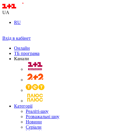
UA
RU
Вхід в кабінет
Онлайн
ТБ програма
Канали
Категорії
Реаліті-шоу
Розважальні шоу
Новини
Серіали