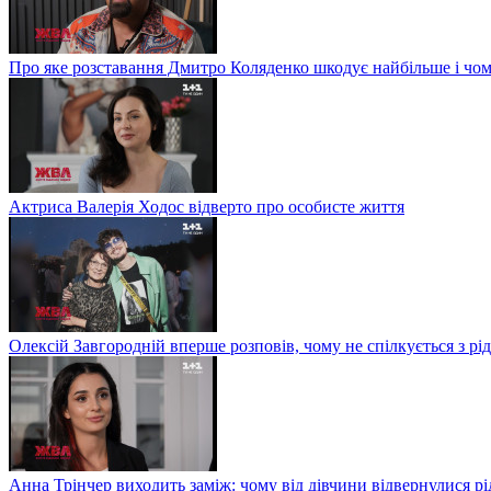
Про яке розставання Дмитро Коляденко шкодує найбільше і чом
Актриса Валерія Ходос відверто про особисте життя
Олексій Завгородній вперше розповів, чому не спілкується з рі
Анна Трінчер виходить заміж: чому від дівчини відвернулися рід