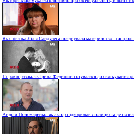
Вікторія Маремуха ексклюзивно про бісексуальність, вільні сто
Як співачка Лілія Сандулеса поєднувала материнство і гастролі
15 років разом: як Ірина Федишин готувалася до святкування рі
Андрій Пономаренко: як актор підкорював столицю та де поз