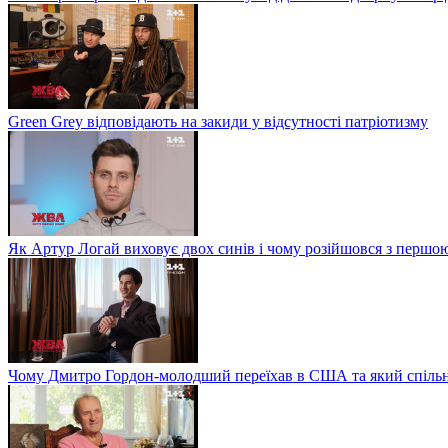
Green Grey відповідають на закиди у відсутності патріотизму
Як Артур Логай виховує двох синів і чому розійшовся з перш
Чому Дмитро Гордон-молодший переїхав в США та який спільн