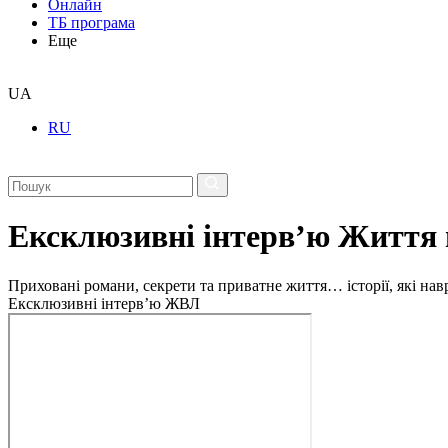
Онлайн
ТБ програма
Еще
UA
RU
Ексклюзивні інтерв’ю Життя 
Приховані романи, секрети та приватне життя… історії, які на
Ексклюзивні інтерв’ю ЖВЛ