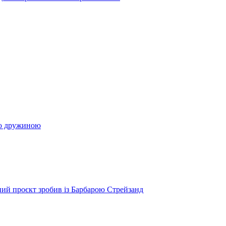
ою дружиною
ий проєкт зробив із Барбарою Стрейзанд