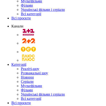
Мультфільми
Фільми
Українські фільми і серіали
Всі категорії
Всі проєкти
Канали
Категорії
Реаліті-шоу
Розважальні шоу
Новини
Серіали
Мультфільми
Фільми
Українські фільми і серіали
Всі категорії
Всі проєкти