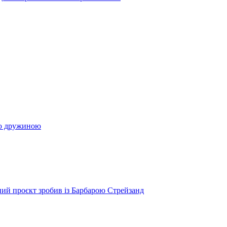
ою дружиною
ий проєкт зробив із Барбарою Стрейзанд