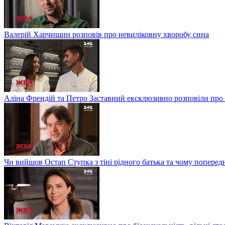
Валерій Харчишин розповів про невиліковну хворобу сина
Аліна Френдій та Петро Заставний ексклюзивно розповіли про 
Чи вийшов Остап Ступка з тіні рідного батька та чому попере