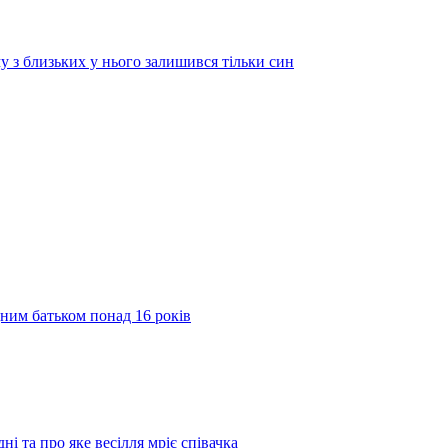
у з близьких у нього залишився тільки син
дним батьком понад 16 років
ні та про яке весілля мріє співачка