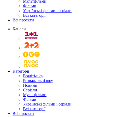
Мультфільми
Фільми
Українські фільми і серіали
Всі категорії
Всі проєкти
Канали
Категорії
Реаліті-шоу
Розважальні шоу
Новини
Серіали
Мультфільми
Фільми
Українські фільми і серіали
Всі категорії
Всі проєкти