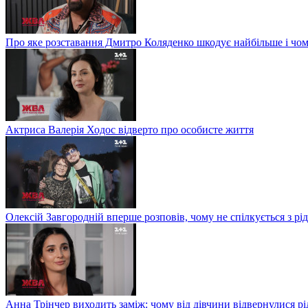
Про яке розставання Дмитро Коляденко шкодує найбільше і чом
Актриса Валерія Ходос відверто про особисте життя
Олексій Завгородній вперше розповів, чому не спілкується з рі
Анна Трінчер виходить заміж: чому від дівчини відвернулися рід