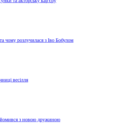
сунки та акторську кар'єру
 та чому розлучилася з Іво Бобулом
чниці весілля
найомився з новою дружиною