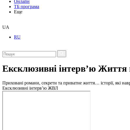
Онлайн
ТБ програма
Еще
UA
RU
Ексклюзивні інтерв’ю Життя 
Приховані романи, секрети та приватне життя… історії, які на
Ексклюзивні інтерв’ю ЖВЛ