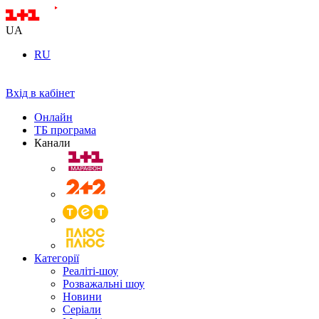
UA
RU
Вхід в кабінет
Онлайн
ТБ програма
Канали
Категорії
Реаліті-шоу
Розважальні шоу
Новини
Серіали