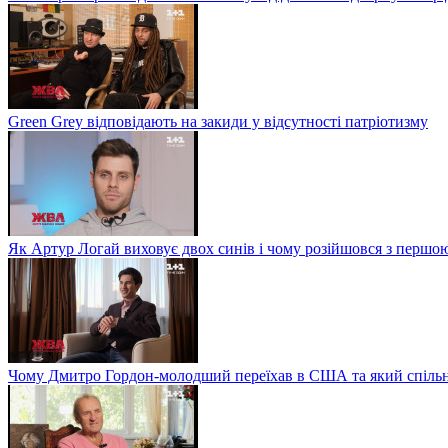
Green Grey відповідають на закиди у відсутності патріотизму
Як Артур Логай виховує двох синів і чому розійшовся з перш
Чому Дмитро Гордон-молодший переїхав в США та який спільн