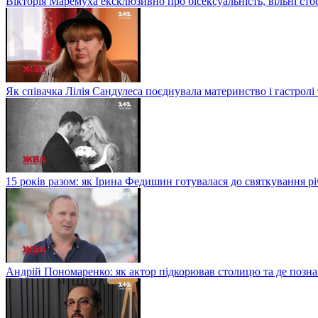
Вікторія Маремуха ексклюзивно про бісексуальність, вільні сто
Як співачка Лілія Сандулеса поєднувала материнство і гастролі
15 років разом: як Ірина Федишин готувалася до святкування рі
Андрій Пономаренко: як актор підкорював столицю та де поз