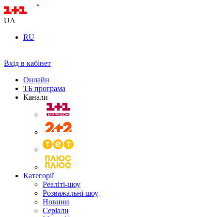
UA
RU
Вхід в кабінет
Онлайн
ТБ програма
Канали
Категорії
Реаліті-шоу
Розважальні шоу
Новини
Серіали