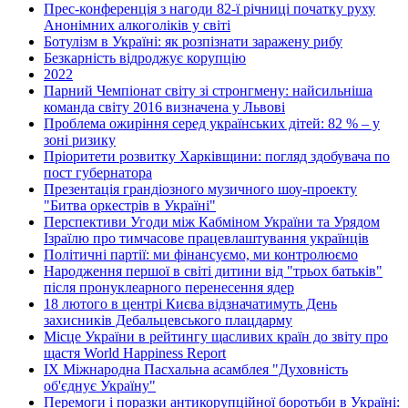
Прес-конференція з нагоди 82-ї річниці початку руху
Анонімних алкоголіків у світі
Ботулізм в Україні: як розпізнати заражену рибу
Безкарність відроджує корупцію
2022
Парний Чемпіонат світу зі стронгмену: найсильніша
команда світу 2016 визначена у Львові
Проблема ожиріння серед українських дітей: 82 % – у
зоні ризику
Пріоритети розвитку Харківщини: погляд здобувача по
пост губернатора
Презентація грандіозного музичного шоу-проекту
"Битва оркестрів в Україні"
Перспективи Угоди між Кабміном України та Урядом
Ізраїлю про тимчасове працевлаштування українців
Політичні партії: ми фінансуємо, ми контролюємо
Народження першої в світі дитини від "трьох батьків"
після пронуклеарного перенесення ядер
18 лютого в центрі Києва відзначатимуть День
захисників Дебальцевського плацдарму
Місце України в рейтингу щасливих країн до звіту про
щастя World Happiness Report
ІХ Міжнародна Пасхальна асамблея "Духовність
об'єднує Україну"
Перемоги і поразки антикорупційної боротьби в Україні: