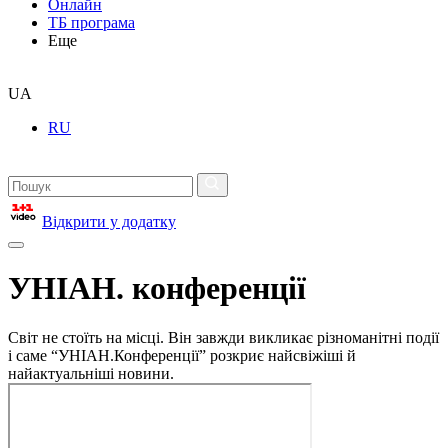
Онлайн
ТБ програма
Еще
UA
RU
Відкрити у додатку
УНІАН. конференції
Світ не стоїть на місці. Він завжди викликає різноманітні події
і саме “УНІАН.Конференції” розкриє найсвіжіші й
найактуальніші новини.