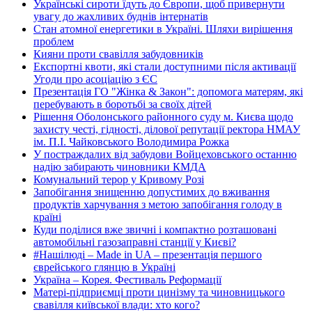
Українські сироти їдуть до Європи, щоб привернути
увагу до жахливих буднів інтернатів
Стан атомної енергетики в Україні. Шляхи вирішення
проблем
Кияни проти свавілля забудовників
Експортні квоти, які стали доступними після активації
Угоди про асоціацію з ЄС
Презентація ГО "Жінка & Закон": допомога матерям, які
перебувають в боротьбі за своїх дітей
Рішення Оболонського районного суду м. Києва щодо
захисту честі, гідності, ділової репутації ректора НМАУ
ім. П.І. Чайковського Володимира Рожка
У постраждалих від забудови Войцеховського останню
надію забирають чиновники КМДА
Комунальний терор у Кривому Розі
Запобігання знищенню допустимих до вживання
продуктів харчування з метою запобігання голоду в
країні
Куди поділися вже звичні і компактно розташовані
автомобільні газозаправні станції у Києві?
#Нашілюді – Made in UA – презентація першого
єврейського глянцю в Україні
Україна – Корея. Фестиваль Реформації
Матері-підприємці проти цинізму та чиновницького
свавілля київської влади: хто кого?