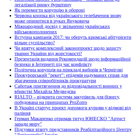
легалізації ринку бурштину
Як перемогти корупцію в обороні
Червона кнопка від українського телебачення знову
може опинитися в руках Януковича
Міжнародний досвід у звільненні українських
військовополонених
Вступна кампанія 2017: чи оберуть кримські абітурієнти
вільне суспільство?
Чи врятує комплексний законопроект щодо захисту
тварин України від жорстокості?
Презентація видання Рекомендацій щодо інформаційної
безпеки в Інтернеті під час конфлікту
Політична корупція на прикладі виборів в Чернігові
Прокурорський "рекет": епідемія надуманих справ для
збагачення співробітників прокуратури
Саботаж притягнення до відповідальності винних у
вбивстві Михайла Медведєва
RIALTO – відкрита система закупівель для бізнесу,
побудована на принципах ProZorro
В Україні стартує проект допомоги курцям у відмові від
паління
Герман Макаренко отримав титул ЮНЕСКО "Артист
заради миру"
Підсумки візиту представників Реабілітаційного Центру
"Левінштейн" Ізраїль