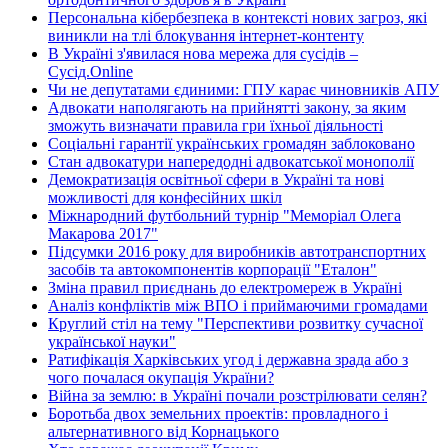
Персональна кібербезпека в контексті нових загроз, які
виникли на тлі блокування інтернет-контенту
В Україні з'явилася нова мережа для сусідів –
Сусід.Online
Чи не депутатами єдиними: ГПУ карає чиновників АПУ
Адвокати наполягають на прийнятті закону, за яким
зможуть визначати правила гри їхньої діяльності
Соціальні гарантії українських громадян заблоковано
Стан адвокатури напередодні адвокатської монополії
Демократизація освітньої сфери в Україні та нові
можливості для конфесійних шкіл
Міжнародний футбольний турнір "Меморіал Олега
Макарова 2017"
Підсумки 2016 року для виробників автотранспортних
засобів та автокомпонентів корпорації "Еталон"
Зміна правил приєднань до електромереж в Україні
Аналіз конфліктів між ВПО і приймаючими громадами
Круглий стіл на тему "Перспективи розвитку сучасної
української науки"
Ратифікація Харківських угод і державна зрада або з
чого почалася окупація України?
Війна за землю: в Україні почали розстрілювати селян?
Боротьба двох земельних проектів: провладного і
альтернативного від Корнацького