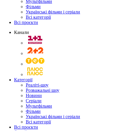
Мультфільми
Фільми
Українські фільми і серіали
Всі категорії
Всі проєкти
Канали
Категорії
Реаліті-шоу
Розважальні шоу
Новини
Серіали
Мультфільми
Фільми
Українські фільми і серіали
Всі категорії
Всі проєкти