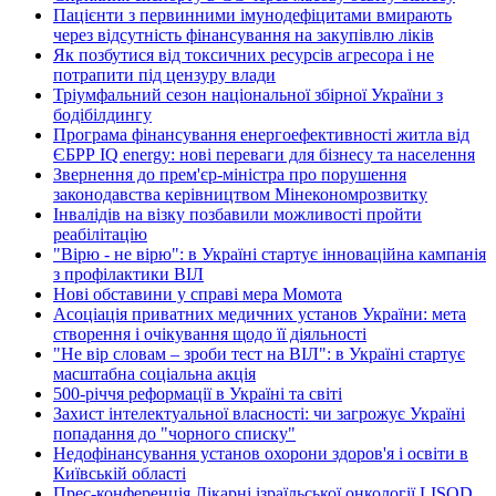
Пацієнти з первинними імунодефіцитами вмирають
через відсутність фінансування на закупівлю ліків
Як позбутися від токсичних ресурсів агресора і не
потрапити під цензуру влади
Тріумфальний сезон національної збірної України з
бодібілдингу
Програма фінансування енергоефективності житла від
ЄБРР IQ energy: нові переваги для бізнесу та населення
Звернення до прем'єр-міністра про порушення
законодавства керівництвом Мінекономрозвитку
Інвалідів на візку позбавили можливості пройти
реабілітацію
"Вірю - не вірю": в Україні стартує інноваційна кампанія
з профілактики ВІЛ
Нові обставини у справі мера Момота
Асоціація приватних медичних установ України: мета
створення і очікування щодо її діяльності
"Не вір словам – зроби тест на ВІЛ": в Україні стартує
масштабна соціальна акція
500-річчя реформації в Україні та світі
Захист інтелектуальної власності: чи загрожує Україні
попадання до "чорного списку"
Недофінансування установ охорони здоров'я і освіти в
Київській області
Прес-конференція Лікарні ізраїльської онкології LISOD