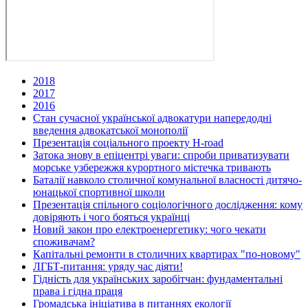
2018
2017
2016
Стан сучасної української адвокатури напередодні
введення адвокатської монополії
Презентація соціального проекту H-road
Затока знову в епіцентрі уваги: спроби приватизувати
морське узбережжя курортного містечка тривають
Баталії навколо столичної комунальної власності дитячо-
юнацької спортивної школи
Презентація спільного соціологічного дослідження: кому
довіряють і чого бояться українці
Новий закон про електроенергетику: чого чекати
споживачам?
Капітальні ремонти в столичних квартирах "по-новому"
ЛГБТ-питання: уряду час діяти!
Гідність для українських заробітчан: фундаментальні
права і гідна праця
Громадська ініціатива в питаннях екології