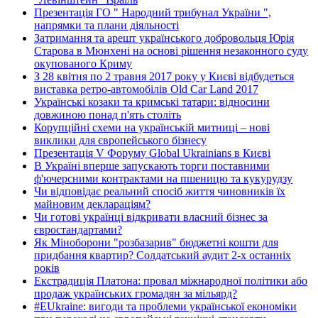
Презентація ГО " Народний трибунал України ",
напрямки та плани діяльності
Затримання та арешт українського добровольця Юрія
Старова в Мюнхені на основі рішення незаконного суду
окупованого Криму
З 28 квітня по 2 травня 2017 року у Києві відбудеться
виставка ретро-автомобілів Old Car Land 2017
Українські козаки та кримські татари: відносини
довжиною понад п'ять століть
Корупційні схеми на українській митниці – нові
виклики для європейського бізнесу
Презентація V Форуму Global Ukrainians в Києві
В Україні вперше запускають торги поставними
ф'ючерсними контрактами на пшеницю та кукурудзу
Чи відповідає реальний спосіб життя чиновників їх
майновим деклараціям?
Чи готові українці відкривати власний бізнес за
євростандартами?
Як Міноборони "розбазарив" бюджетні кошти для
придбання квартир? Солдатський аудит 2-х останніх
років
Екстрадиція Платона: провал міжнародної політики або
продаж українських громадян за мільярд?
#EUkraine: вигоди та проблеми української економіки