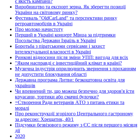
є якість кампанії?
Виробництво та експорт зерна. Як зберегти позиції
України на світовому ринку?
Фестиваль "OldCarLand" та перспективи ринку
ретроавтомобілів в Україні
Про молоко начистоту
Перший в Україні концерт Мінца за підтримки
Посольства Держави Ізраїль в Україні
Боротьба з піратськими сервісами і захист
інтелектуальної власності в Україні
Ринкові відносини після зміни УПП: вигода для всіх
"Яким насправді є інвестиційний клімат в країні?
Музична індустрія оприлюднить звернення з проханням
не допустити блокування області
Державна програма Литви: безкоштовна освіта для
українців
Чи впевнений ти, що можеш безпечно для здоров'я їсти
круасани, тортики або смачні булочки?
=Створення Ради ветеранів АТО з питань етики та
моралі
Про реконструкції згорілого Центрального гастроному
за адресою: Хрещатик, 40/1
Підсумки безвізового режиму з ЄС після першого місяця
дії
2020