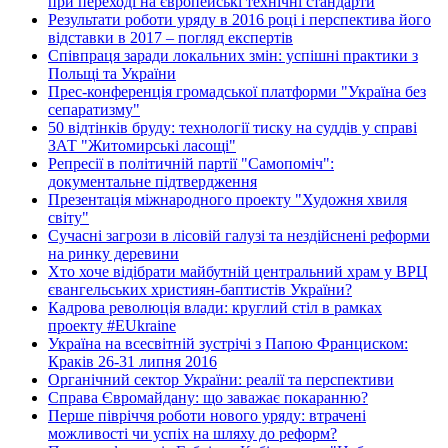
при переході на європейські технічні стандарти
Результати роботи уряду в 2016 році і перспектива його
відставки в 2017 – погляд експертів
Співпраця заради локальних змін: успішні практики з
Польщі та України
Прес-конференція громадської платформи "Україна без
сепаратизму"
50 відтінків бруду: технології тиску на суддів у справі
ЗАТ "Житомирські ласощі"
Репресії в політичній партії "Самопоміч":
документальне підтвердження
Презентація міжнародного проекту "Художня хвиля
світу"
Сучасні загрози в лісовій галузі та нездійснені реформи
на ринку деревини
Хто хоче відібрати майбутній центральний храм у ВРЦ
євангельських християн-баптистів України?
Кадрова революція влади: круглий стіл в рамках
проекту #EUkraine
Україна на всесвітній зустрічі з Папою Франциском:
Краків 26-31 липня 2016
Органічний сектор України: реалії та перспективи
Справа Євромайдану: що заважає покаранню?
Перше півріччя роботи нового уряду: втрачені
можливості чи успіх на шляху до реформ?