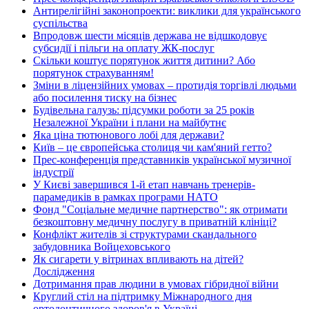
Антирелігійні законопроекти: виклики для українського
суспільства
Впродовж шести місяців держава не відшкодовує
субсидії і пільги на оплату ЖК-послуг
Скільки коштує порятунок життя дитини? Або
порятунок страхуванням!
Зміни в ліцензійних умовах – протидія торгівлі людьми
або посилення тиску на бізнес
Будівельна галузь: підсумки роботи за 25 років
Незалежної України і плани на майбутнє
Яка ціна тютюнового лобі для держави?
Київ – це європейська столиця чи кам'яний гетто?
Прес-конференція представників української музичної
індустрії
У Києві завершився 1-й етап навчань тренерів-
парамедиків в рамках програми НАТО
Фонд "Соціальне медичне партнерство": як отримати
безкоштовну медичну послугу в приватній клініці?
Конфлікт жителів зі структурами скандального
забудовника Войцеховського
Як сигарети у вітринах впливають на дітей?
Дослідження
Дотримання прав людини в умовах гібридної війни
Круглий стіл на підтримку Міжнародного дня
ортодонтичного здоров'я в Україні