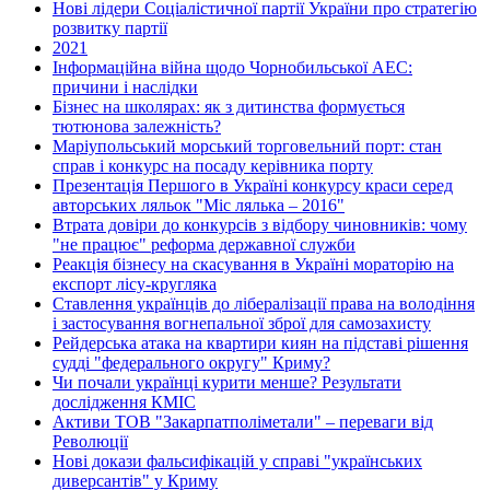
Нові лідери Соціалістичної партії України про стратегію
розвитку партії
2021
Інформаційна війна щодо Чорнобильської АЕС:
причини і наслідки
Бізнес на школярах: як з дитинства формується
тютюнова залежність?
Маріупольський морський торговельний порт: стан
справ і конкурс на посаду керівника порту
Презентація Першого в Україні конкурсу краси серед
авторських ляльок "Міс лялька – 2016"
Втрата довіри до конкурсів з відбору чиновників: чому
"не працює" реформа державної служби
Реакція бізнесу на скасування в Україні мораторію на
експорт лісу-кругляка
Ставлення українців до лібералізації права на володіння
і застосування вогнепальної зброї для самозахисту
Рейдерська атака на квартири киян на підставі рішення
судді "федерального округу" Криму?
Чи почали українці курити менше? Результати
дослідження КМІС
Активи ТОВ "Закарпатполіметали" – переваги від
Революції
Нові докази фальсифікацій у справі "українських
диверсантів" у Криму