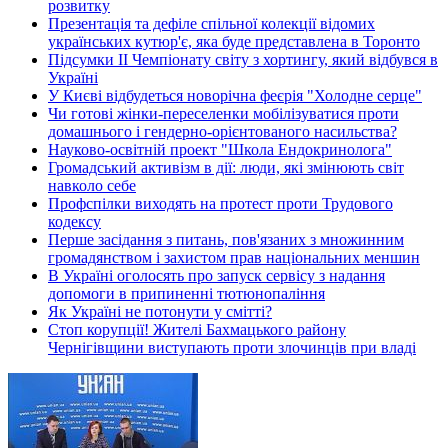
розвитку
Презентація та дефіле спільної колекції відомих
українських кутюр'є, яка буде представлена в Торонто
Підсумки ІІ Чемпіонату світу з хортингу, який відбувся в
Україні
У Києві відбудеться новорічна феєрія "Холодне серце"
Чи готові жінки-переселенки мобілізуватися проти
домашнього і гендерно-орієнтованого насильства?
Науково-освітній проект "Школа Ендокринолога"
Громадський активізм в дії: люди, які змінюють світ
навколо себе
Профспілки виходять на протест проти Трудового
кодексу
Перше засідання з питань, пов'язаних з множинним
громадянством і захистом прав національних меншин
В Україні оголосять про запуск сервісу з надання
допомоги в припиненні тютюнопаління
Як Україні не потонути у смітті?
Стоп корупції! Жителі Бахмацького району
Чернігівщини виступають проти злочинців при владі