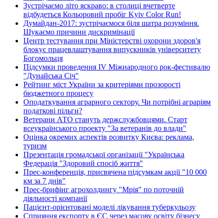
Зустрічаємо літо яскраво: в столиці вчетверте
відбудеться Кольоровий пробіг Kyiv Color Run!
Думайдан-2017: зустрічаємося біля шатра розуміння.
Шукаємо причини дискримінації
Центр тестування при Міністерстві охорони здоров'я
блокує працевлаштування випускників університету
Богомольця
Підсумки проведення IV Міжнародного рок-фестивалю
"Дунайська Січ"
Рейтинг міст України за критеріями прозорості
бюджетного процесу
Оподаткування аграрного сектору. Чи потрібні аграріям
податкові пільги?
Ветерани АТО стануть держслужбовцями. Старт
всеукраїнського проекту "За ветеранів до влади"
Оцінка окремих аспектів розвитку Києва: реклама,
туризм
Презентація громадської організації "Українська
Федерація "Здоровий спосіб життя"
Прес-конференція, присвячена підсумкам акції "10 000
км за 7 днів"
Прес-брифінг агрохолдингу "Мрія" по поточній
діяльності компанії
Пацієнт-орієнтовані моделі лікування туберкульозу
Сприяння експорту в ЄС через масову освіту бізнесу