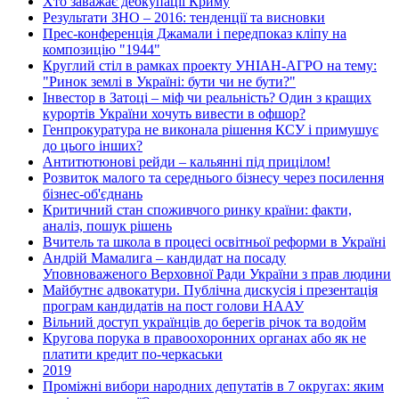
Хто заважає деокупації Криму
Результати ЗНО – 2016: тенденції та висновки
Прес-конференція Джамали і передпоказ кліпу на
композицію "1944"
Круглий стіл в рамках проекту УНІАН-АГРО на тему:
"Ринок землі в Україні: бути чи не бути?"
Інвестор в Затоці – міф чи реальність? Один з кращих
курортів України хочуть вивести в офшор?
Генпрокуратура не виконала рішення КСУ і примушує
до цього інших?
Антитютюнові рейди – кальянні під прицілом!
Розвиток малого та середнього бізнесу через посилення
бізнес-об'єднань
Критичний стан споживчого ринку країни: факти,
аналіз, пошук рішень
Вчитель та школа в процесі освітньої реформи в Україні
Андрій Мамалига – кандидат на посаду
Уповноваженого Верховної Ради України з прав людини
Майбутнє адвокатури. Публічна дискусія і презентація
програм кандидатів на пост голови НААУ
Вільний доступ українців до берегів річок та водойм
Кругова порука в правоохоронних органах або як не
платити кредит по-черкаськи
2019
Проміжні вибори народних депутатів в 7 округах: яким