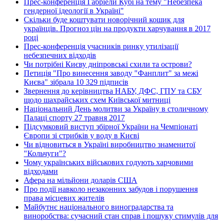
Прес-конференція Габріели Кубі на тему "Небезпека
гендерної ідеології в Україні"
Скільки буде коштувати новорічний кошик для
українців. Прогноз цін на продукти харчування в 2017
році
Прес-конференція учасників ринку утилізації
небезпечних відходів
Чи потрібні Києву дніпровські схили та острови?
Петиція "Про винесення заводу "Фанплит" за межі
Києва" зібрала 10 329 підписів
Звернення до керівництва НАБУ, ДФС, ГПУ та СБУ
щодо шахрайських схем Київської митниці
Національний День молитви за Україну в столичному
Палаці спорту 27 травня 2017
Підсумковий виступ збірної України на Чемпіонаті
Європи зі стрибків у воду в Києві
Чи відновиться в Україні виробництво знаменитої
"Кольчуги"?
Чому українських військових годують харчовими
відходами
Афера на мільйони доларів США
Про події навколо незаконних забудов і порушення
права місцевих жителів
Майбутнє національного виноградарства та
виноробства: сучасний стан справ і пошуку стимулів для