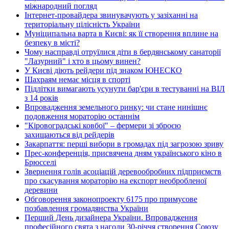
міжнародний погляд
Інтернет-провайдера звинувачують у зазіханні на
територіальну цілісність України
Муніципальна варта в Києві: як її створення вплине на
безпеку в місті?
Чому насправді отруїлися діти в бердянському санаторії
"Лазурний" і хто в цьому винен?
У Києві діють рейдери під знаком ЮНЕСКО
Шахраям немає місця в спорті
Підлітки вимагають усунути бар'єри в тестуванні на ВІЛ
з 14 років
Впровадження земельного ринку: чи стане нинішнє
подовження мораторію останнім
"Кіровоградські ковбої" – фермери зі зброєю
захищаються від рейдерів
Закарпаття: перші вибори в громадах під загрозою зриву
Прес-конференція, присвячена дням українського кіно в
Брюсселі
Звернення голів асоціацій деревообробних підприємств
про скасування мораторію на експорт необробленої
деревини
Обговорення законопроекту 6175 про примусове
позбавлення громадянства України
Перший День дизайнера України. Впровадження
професійного свята з нагоди 30-річчя створення Союзу