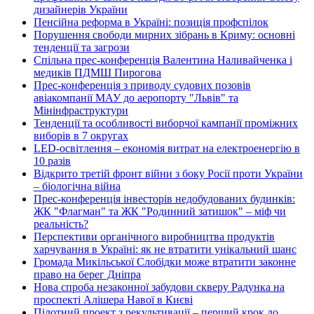
дизайнерів України
Пенсійна реформа в Україні: позиція профспілок
Порушення свободи мирних зібрань в Криму: основні
тенденції та загрози
Спільна прес-конференція Валентина Наливайченка і
медиків ПДМШ Пирогова
Прес-конференція з приводу судових позовів
авіакомпанії МАУ до аеропорту "Львів" та
Мінінфраструктури
Тенденції та особливості виборчої кампанії проміжних
виборів в 7 округах
LED-освітлення – економія витрат на електроенергію в
10 разів
Відкрито третій фронт війни з боку Росії проти України
– біологічна війна
Прес-конференція інвесторів недобудованих будинків:
ЖК "Флагман" та ЖК "Родинний затишок" – міф чи
реальність?
Перспективи органічного виробництва продуктів
харчування в Україні: як не втратити унікальний шанс
Громада Микільської Слобідки може втратити законне
право на берег Дніпра
Нова спроба незаконної забудови скверу Радунка на
проспекті Алішера Навої в Києві
Пілотний проект з рекультивації – перший крок до