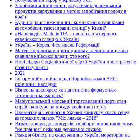
Запобігання знищенню допустимих до вживання
продуктів харчування з метою запобігання голоду в
країні
Куди поділися вже звичні і компактно розташовані
автомобільні газозаправні станції у Києві?
#Нашілюді – Made in UA – презентація першого
єврейського глянцю в Україні
Україна – Корея. Фестиваль Реформації
Матері-підприємці проти цинізму та чиновницького
свавілля київської влади: хто кого?
Нові лідери Соціалістичної партії України про стратегію
розвитку партії
2021
Інформаційна війна щодо Чорнобильської АЕС:
причини і наслідки
Бізнес на школярах: як з дитинства формується
тютюнова залежність?
Маріупольський морський торговельний порт: стан
справ і конкурс на посаду керівника порту
Презентація Першого в Україні конкурсу краси серед
авторських ляльок "Міс лялька – 2016"
Втрата довіри до конкурсів з відбору чиновників: чому
"не працює" реформа державної служби
Реакція бізнесу на скасування в Україні мораторію на