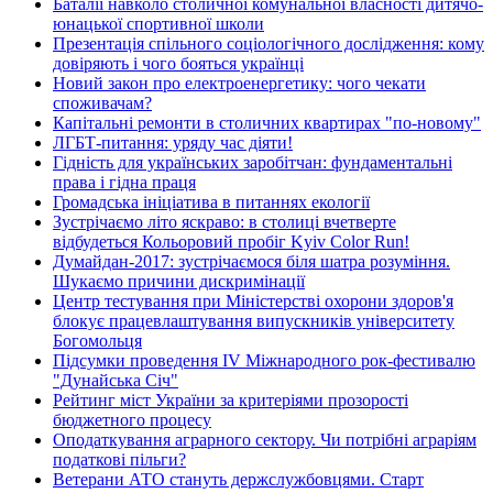
Баталії навколо столичної комунальної власності дитячо-
юнацької спортивної школи
Презентація спільного соціологічного дослідження: кому
довіряють і чого бояться українці
Новий закон про електроенергетику: чого чекати
споживачам?
Капітальні ремонти в столичних квартирах "по-новому"
ЛГБТ-питання: уряду час діяти!
Гідність для українських заробітчан: фундаментальні
права і гідна праця
Громадська ініціатива в питаннях екології
Зустрічаємо літо яскраво: в столиці вчетверте
відбудеться Кольоровий пробіг Kyiv Color Run!
Думайдан-2017: зустрічаємося біля шатра розуміння.
Шукаємо причини дискримінації
Центр тестування при Міністерстві охорони здоров'я
блокує працевлаштування випускників університету
Богомольця
Підсумки проведення IV Міжнародного рок-фестивалю
"Дунайська Січ"
Рейтинг міст України за критеріями прозорості
бюджетного процесу
Оподаткування аграрного сектору. Чи потрібні аграріям
податкові пільги?
Ветерани АТО стануть держслужбовцями. Старт