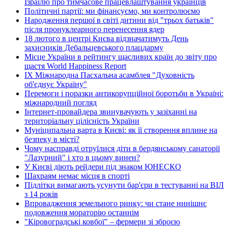
Ізраїлю про тимчасове працевлаштування українців
Політичні партії: ми фінансуємо, ми контролюємо
Народження першої в світі дитини від "трьох батьків"
після пронуклеарного перенесення ядер
18 лютого в центрі Києва відзначатимуть День
захисників Дебальцевського плацдарму
Місце України в рейтингу щасливих країн до звіту про
щастя World Happiness Report
ІХ Міжнародна Пасхальна асамблея "Духовність
об'єднує Україну"
Перемоги і поразки антикорупційної боротьби в Україні:
міжнародний погляд
Інтернет-провайдера звинувачують у зазіханні на
територіальну цілісність України
Муніципальна варта в Києві: як її створення вплине на
безпеку в місті?
Чому насправді отруїлися діти в бердянському санаторії
"Лазурний" і хто в цьому винен?
У Києві діють рейдери під знаком ЮНЕСКО
Шахраям немає місця в спорті
Підлітки вимагають усунути бар'єри в тестуванні на ВІЛ
з 14 років
Впровадження земельного ринку: чи стане нинішнє
подовження мораторію останнім
"Кіровоградські ковбої" – фермери зі зброєю