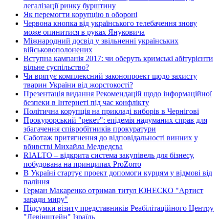
легалізації ринку бурштину
Як перемогти корупцію в обороні
Червона кнопка від українського телебачення знову
може опинитися в руках Януковича
Міжнародний досвід у звільненні українських
військовополонених
Вступна кампанія 2017: чи оберуть кримські абітурієнти
вільне суспільство?
Чи врятує комплексний законопроект щодо захисту
тварин України від жорстокості?
Презентація видання Рекомендацій щодо інформаційної
безпеки в Інтернеті під час конфлікту
Політична корупція на прикладі виборів в Чернігові
Прокурорський "рекет": епідемія надуманих справ для
збагачення співробітників прокуратури
Саботаж притягнення до відповідальності винних у
вбивстві Михайла Медведєва
RIALTO – відкрита система закупівель для бізнесу,
побудована на принципах ProZorro
В Україні стартує проект допомоги курцям у відмові від
паління
Герман Макаренко отримав титул ЮНЕСКО "Артист
заради миру"
Підсумки візиту представників Реабілітаційного Центру
"Левінштейн" Ізраїль