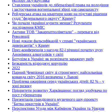
експорт лісу-кругляка
Ставлення українців до лібералізації права на володіння
і застосування вогнепальної зброї для самозахисту
Рейдерська атака на квартири киян на підставі рішення
судді "федерального округу" Криму?
Чи почали українці курити менше? Результати
дослідження КМІС
Активи ТОВ "Закарпатполіметали" – переваги від
Революції
Нові докази фальсифікацій у справі "українських
диверсантів" у Криму
Прес-конференція з нагоди 82-ї річниці початку руху
Анонімних алкоголіків у світі
Ботулізм в Україні: як розпізнати заражену рибу
Безкарність відроджує корупцію
2022
Парний Чемпіонат світу зі стронгмену: найсильніша
команда світу 2016 визначена у Львові
Проблема ожиріння серед українських дітей: 82 % – у
зоні ризику
Пріоритети розвитку Харківщини: погляд здобувача по
пост губернатора
Презентація грандіозного музичного шоу-проекту
"Битва оркестрів в Україні"
Перспективи Угоди між Кабміном України та Урядом