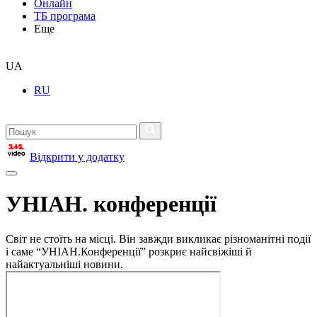
Онлайн
ТБ програма
Еще
UA
RU
Відкрити у додатку
УНІАН. конференції
Світ не стоїть на місці. Він завжди викликає різноманітні події
і саме “УНІАН.Конференції” розкриє найсвіжіші й
найактуальніші новини.