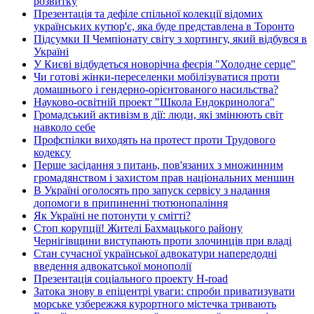
розвитку
Презентація та дефіле спільної колекції відомих
українських кутюр'є, яка буде представлена в Торонто
Підсумки ІІ Чемпіонату світу з хортингу, який відбувся в
Україні
У Києві відбудеться новорічна феєрія "Холодне серце"
Чи готові жінки-переселенки мобілізуватися проти
домашнього і гендерно-орієнтованого насильства?
Науково-освітній проект "Школа Ендокринолога"
Громадський активізм в дії: люди, які змінюють світ
навколо себе
Профспілки виходять на протест проти Трудового
кодексу
Перше засідання з питань, пов'язаних з множинним
громадянством і захистом прав національних меншин
В Україні оголосять про запуск сервісу з надання
допомоги в припиненні тютюнопаління
Як Україні не потонути у смітті?
Стоп корупції! Жителі Бахмацького району
Чернігівщини виступають проти злочинців при владі
Стан сучасної української адвокатури напередодні
введення адвокатської монополії
Презентація соціального проекту H-road
Затока знову в епіцентрі уваги: спроби приватизувати
морське узбережжя курортного містечка тривають