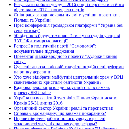
Результати роботи уряду в 2016 році і перспектива його
відставки в 2017 – погляд експертів
Співпраця заради локальних змін: успішні практики з
Польщі та України
Прес-конференція громадської платформи "Україна без
сепаратизму"
50 відтінків бруду: технології тиску на суддів у справі
ЗАТ "Житомирські ласощі"
Репресії в політичній партії "Самопоміч":
документальне підтвердження
Презентація міжнародного проекту "Художня хвиля
світу"
Сучасні загрози в лісовій галузі та нездійснені реформи
на ринку деревини
Хто хоче відібрати майбутній центральний храм у ВРЦ
євангельських християн-баптистів України?
Кадрова революція влади: круглий стіл в рамках
проекту #EUkraine
Україна на всесвітній зустрічі з Папою Франциском:
Краків 26-31 липня 2016
Органічний сектор України: реалії та перспективи
Справа Євромайдану: що заважає покаранню?
Перше півріччя роботи нового уряду: втрачені
можливості чи успіх на шляху до реформ?
Прес-конференція Габріели Кубі на тему "Небезпека