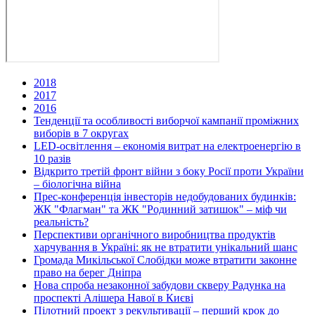
2018
2017
2016
Тенденції та особливості виборчої кампанії проміжних
виборів в 7 округах
LED-освітлення – економія витрат на електроенергію в
10 разів
Відкрито третій фронт війни з боку Росії проти України
– біологічна війна
Прес-конференція інвесторів недобудованих будинків:
ЖК "Флагман" та ЖК "Родинний затишок" – міф чи
реальність?
Перспективи органічного виробництва продуктів
харчування в Україні: як не втратити унікальний шанс
Громада Микільської Слобідки може втратити законне
право на берег Дніпра
Нова спроба незаконної забудови скверу Радунка на
проспекті Алішера Навої в Києві
Пілотний проект з рекультивації – перший крок до