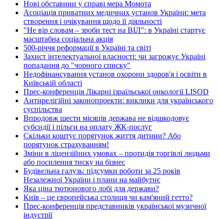
Нові обставини у справі мера Момота
Асоціація приватних медичних установ України: мета
створення і очікування щодо її діяльності
"Не вір словам – зроби тест на ВІЛ": в Україні стартує
масштабна соціальна акція
500-річчя реформації в Україні та світі
Захист інтелектуальної власності: чи загрожує Україні
попадання до "чорного списку"
Недофінансування установ охорони здоров'я і освіти в
Київській області
Прес-конференція Лікарні ізраїльської онкології LISOD
Антирелігійні законопроекти: виклики для українського
суспільства
Впродовж шести місяців держава не відшкодовує
субсидії і пільги на оплату ЖК-послуг
Скільки коштує порятунок життя дитини? Або
порятунок страхуванням!
Зміни в ліцензійних умовах – протидія торгівлі людьми
або посилення тиску на бізнес
Будівельна галузь: підсумки роботи за 25 років
Незалежної України і плани на майбутнє
Яка ціна тютюнового лобі для держави?
Київ – це європейська столиця чи кам'яний гетто?
Прес-конференція представників української музичної
індустрії