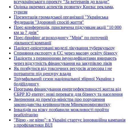
всеукраїнського проекту "За ветеранів до влади"
Оцінка окремих аспектів розвитку Києва: реклама,
туризм
Презентація громадської організації "Українська
Федерація "Здоровий спосіб життя"
Прес-конференція, присвячена підсумкам акції "10 000
км за 7 днів"
Прес-брифінг агрохолдингу "Мрія" по поточній
діяльності компанії
Пацієнт-орієнтовані моделі лікування туберкульозу
Сприяння експорту в ЄС через масову освіту бізнесу
Пацієнти з первинними імунодефіцитами вмирають
через відсутність фінансування на закупівлю ліків
Як позбутися від токсичних ресурсів агресора і не
потрапити під цензуру влади
Тріумфальний сезон національної збірної України з
бодібілдингу
Програма фінансування енергоефективності житла від
ЄБРР IQ energy: нові переваги для бізнесу та населення
Звернення до прем'єр-міністра про порушення
законодавства керівництвом Мінекономрозвитку
Інвалідів на візку позбавили можливості пройти
реабілітацію
"Вірю - не вірю": в Україні стартує інноваційна кампанія
з профілактики ВІЛ