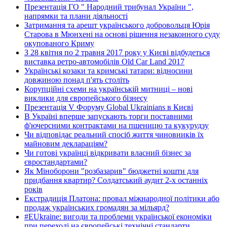
Презентація ГО " Народний трибунал України ",
напрямки та плани діяльності
Затримання та арешт українського добровольця Юрія
Старова в Мюнхені на основі рішення незаконного суду
окупованого Криму
З 28 квітня по 2 травня 2017 року у Києві відбудеться
виставка ретро-автомобілів Old Car Land 2017
Українські козаки та кримські татари: відносини
довжиною понад п'ять століть
Корупційні схеми на українській митниці – нові
виклики для європейського бізнесу
Презентація V Форуму Global Ukrainians в Києві
В Україні вперше запускають торги поставними
ф'ючерсними контрактами на пшеницю та кукурудзу
Чи відповідає реальний спосіб життя чиновників їх
майновим деклараціям?
Чи готові українці відкривати власний бізнес за
євростандартами?
Як Міноборони "розбазарив" бюджетні кошти для
придбання квартир? Солдатський аудит 2-х останніх
років
Екстрадиція Платона: провал міжнародної політики або
продаж українських громадян за мільярд?
#EUkraine: вигоди та проблеми української економіки
при переході на європейські технічні стандарти