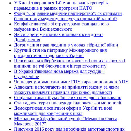
У Києві завершився 1-й етап навчань тренерів-
парамедиків в рамках програми НАТО
Фонд "Соціальне медичне партнерство": як отримати
безкоштовну медичну послугу в приватній клініці?
Конфлікт жителів зі структурами скандального
забудовника Войцеховського
Як сигарети у вітринах впливають на дітей?
Дослідження
Дотримання прав людини в умовах гібридної війни
Круглий стіл на підтримку Міжнародного дня
ортодонтичного здоров'я в Україні
Персональна кібербезпека в контексті нових загроз, які
виникли на тлі блокування інтернет-контенту
В Україні з'явилася нова мережа для сусідів –
Сусід.Online
Чи не депутатами єдиними: ГПУ карає чиновників АПУ
Адвокати наполягають на прийнятті закону, за яким
зможуть визначати правила гри їхньої діяльності
Соціальні гарантії українських громадян заблоковано
Стан адвокатури напередодні адвокатської монополії
Демократизація освітньої сфери в Україні та нові
можливості для конфесійних шкіл
Міжнародний футбольний турнір "Меморіал Олега
Макарова 2017"
Підсумки 2016 року для виробників автотранспортних