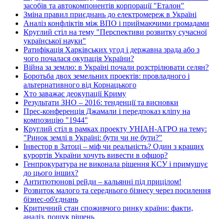
засобів та автокомпонентів корпорації "Еталон"
Зміна правил приєднань до електромереж в Україні
Аналіз конфліктів між ВПО і приймаючими громадами
Круглий стіл на тему "Перспективи розвитку сучасної
української науки"
Ратифікація Харківських угод і державна зрада або з
чого почалася окупація України?
Війна за землю: в Україні почали розстрілювати селян?
Боротьба двох земельних проектів: провладного і
альтернативного від Корнацького
Хто заважає деокупації Криму
Результати ЗНО – 2016: тенденції та висновки
Прес-конференція Джамали і передпоказ кліпу на
композицію "1944"
Круглий стіл в рамках проекту УНІАН-АГРО на тему:
"Ринок землі в Україні: бути чи не бути?"
Інвестор в Затоці – міф чи реальність? Один з кращих
курортів України хочуть вивести в офшор?
Генпрокуратура не виконала рішення КСУ і примушує
до цього інших?
Антитютюнові рейди – кальянні під прицілом!
Розвиток малого та середнього бізнесу через посилення
бізнес-об'єднань
Критичний стан споживчого ринку країни: факти,
аналіз, пошук рішень