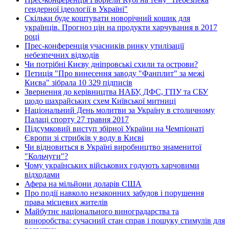
гендерної ідеології в Україні"
Скільки буде коштувати новорічний кошик для
українців. Прогноз цін на продукти харчування в 2017
році
Прес-конференція учасників ринку утилізації
небезпечних відходів
Чи потрібні Києву дніпровські схили та острови?
Петиція "Про винесення заводу "Фанплит" за межі
Києва" зібрала 10 329 підписів
Звернення до керівництва НАБУ, ДФС, ГПУ та СБУ
щодо шахрайських схем Київської митниці
Національний День молитви за Україну в столичному
Палаці спорту 27 травня 2017
Підсумковий виступ збірної України на Чемпіонаті
Європи зі стрибків у воду в Києві
Чи відновиться в Україні виробництво знаменитої
"Кольчуги"?
Чому українських військових годують харчовими
відходами
Афера на мільйони доларів США
Про події навколо незаконних забудов і порушення
права місцевих жителів
Майбутнє національного виноградарства та
виноробства: сучасний стан справ і пошуку стимулів для