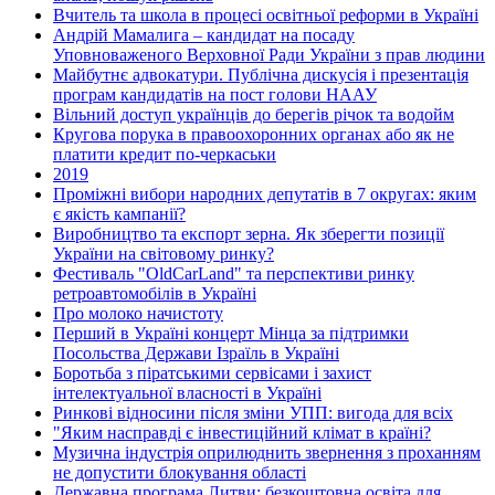
Вчитель та школа в процесі освітньої реформи в Україні
Андрій Мамалига – кандидат на посаду
Уповноваженого Верховної Ради України з прав людини
Майбутнє адвокатури. Публічна дискусія і презентація
програм кандидатів на пост голови НААУ
Вільний доступ українців до берегів річок та водойм
Кругова порука в правоохоронних органах або як не
платити кредит по-черкаськи
2019
Проміжні вибори народних депутатів в 7 округах: яким
є якість кампанії?
Виробництво та експорт зерна. Як зберегти позиції
України на світовому ринку?
Фестиваль "OldCarLand" та перспективи ринку
ретроавтомобілів в Україні
Про молоко начистоту
Перший в Україні концерт Мінца за підтримки
Посольства Держави Ізраїль в Україні
Боротьба з піратськими сервісами і захист
інтелектуальної власності в Україні
Ринкові відносини після зміни УПП: вигода для всіх
"Яким насправді є інвестиційний клімат в країні?
Музична індустрія оприлюднить звернення з проханням
не допустити блокування області
Державна програма Литви: безкоштовна освіта для