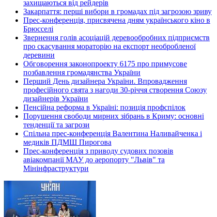
захищаються від рейдерів
Закарпаття: перші вибори в громадах під загрозою зриву
Прес-конференція, присвячена дням українського кіно в
Брюсселі
Звернення голів асоціацій деревообробних підприємств
про скасування мораторію на експорт необробленої
деревини
Обговорення законопроекту 6175 про примусове
позбавлення громадянства України
Перший День дизайнера України. Впровадження
професійного свята з нагоди 30-річчя створення Союзу
дизайнерів України
Пенсійна реформа в Україні: позиція профспілок
Порушення свободи мирних зібрань в Криму: основні
тенденції та загрози
Спільна прес-конференція Валентина Наливайченка і
медиків ПДМШ Пирогова
Прес-конференція з приводу судових позовів
авіакомпанії МАУ до аеропорту "Львів" та
Мінінфраструктури