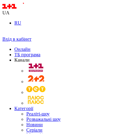
UA
RU
Вхід в кабінет
Онлайн
ТБ програма
Канали
Категорії
Реаліті-шоу
Розважальні шоу
Новини
Серіали