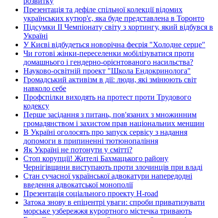
розвитку
Презентація та дефіле спільної колекції відомих
українських кутюр'є, яка буде представлена в Торонто
Підсумки ІІ Чемпіонату світу з хортингу, який відбувся в
Україні
У Києві відбудеться новорічна феєрія "Холодне серце"
Чи готові жінки-переселенки мобілізуватися проти
домашнього і гендерно-орієнтованого насильства?
Науково-освітній проект "Школа Ендокринолога"
Громадський активізм в дії: люди, які змінюють світ
навколо себе
Профспілки виходять на протест проти Трудового
кодексу
Перше засідання з питань, пов'язаних з множинним
громадянством і захистом прав національних меншин
В Україні оголосять про запуск сервісу з надання
допомоги в припиненні тютюнопаління
Як Україні не потонути у смітті?
Стоп корупції! Жителі Бахмацького району
Чернігівщини виступають проти злочинців при владі
Стан сучасної української адвокатури напередодні
введення адвокатської монополії
Презентація соціального проекту H-road
Затока знову в епіцентрі уваги: спроби приватизувати
морське узбережжя курортного містечка тривають