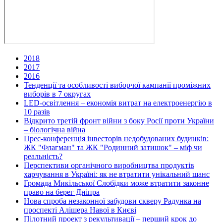
2018
2017
2016
Тенденції та особливості виборчої кампанії проміжних
виборів в 7 округах
LED-освітлення – економія витрат на електроенергію в
10 разів
Відкрито третій фронт війни з боку Росії проти України
– біологічна війна
Прес-конференція інвесторів недобудованих будинків:
ЖК "Флагман" та ЖК "Родинний затишок" – міф чи
реальність?
Перспективи органічного виробництва продуктів
харчування в Україні: як не втратити унікальний шанс
Громада Микільської Слобідки може втратити законне
право на берег Дніпра
Нова спроба незаконної забудови скверу Радунка на
проспекті Алішера Навої в Києві
Пілотний проект з рекультивації – перший крок до