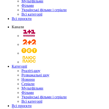
Мультфільми
Фільми
Українські фільми і серіали
Всі категорії
Всі проєкти
Канали
Категорії
Реаліті-шоу
Розважальні шоу
Новини
Серіали
Мультфільми
Фільми
Українські фільми і серіали
Всі категорії
Всі проєкти