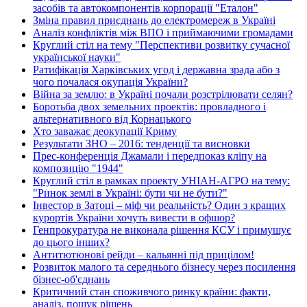
засобів та автокомпонентів корпорації "Еталон"
Зміна правил приєднань до електромереж в Україні
Аналіз конфліктів між ВПО і приймаючими громадами
Круглий стіл на тему "Перспективи розвитку сучасної
української науки"
Ратифікація Харківських угод і державна зрада або з
чого почалася окупація України?
Війна за землю: в Україні почали розстрілювати селян?
Боротьба двох земельних проектів: провладного і
альтернативного від Корнацького
Хто заважає деокупації Криму
Результати ЗНО – 2016: тенденції та висновки
Прес-конференція Джамали і передпоказ кліпу на
композицію "1944"
Круглий стіл в рамках проекту УНІАН-АГРО на тему:
"Ринок землі в Україні: бути чи не бути?"
Інвестор в Затоці – міф чи реальність? Один з кращих
курортів України хочуть вивести в офшор?
Генпрокуратура не виконала рішення КСУ і примушує
до цього інших?
Антитютюнові рейди – кальянні під прицілом!
Розвиток малого та середнього бізнесу через посилення
бізнес-об'єднань
Критичний стан споживчого ринку країни: факти,
аналіз, пошук рішень