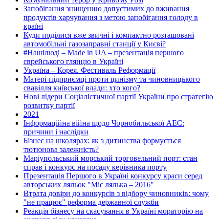
Запобігання знищенню допустимих до вживання
продуктів харчування з метою запобігання голоду в
країні
Куди поділися вже звичні і компактно розташовані
автомобільні газозаправні станції у Києві?
#Нашілюді – Made in UA – презентація першого
єврейського глянцю в Україні
Україна – Корея. Фестиваль Реформації
Матері-підприємці проти цинізму та чиновницького
свавілля київської влади: хто кого?
Нові лідери Соціалістичної партії України про стратегію
розвитку партії
2021
Інформаційна війна щодо Чорнобильської АЕС:
причини і наслідки
Бізнес на школярах: як з дитинства формується
тютюнова залежність?
Маріупольський морський торговельний порт: стан
справ і конкурс на посаду керівника порту
Презентація Першого в Україні конкурсу краси серед
авторських ляльок "Міс лялька – 2016"
Втрата довіри до конкурсів з відбору чиновників: чому
"не працює" реформа державної служби
Реакція бізнесу на скасування в Україні мораторію на