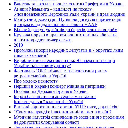
Вчитель та школа в процесі освітньої реформи в Україні
Андрій Мамалига – кандидат на посаду
Уповноваженого Верховної Ради України з прав людини
Майбутнє адвокатури. Публічна дискусія і презентація
програм кандидатів на пост голови НААУ
Вільний доступ українців до берегів річок та водойм
Кругова порука в правоохоронних органах або як не
платити кредит по-черкаськи
2019
Проміжні вибори народних депутатів в 7 округах: яким
є якість кампанії?
Виробництво та експорт зерна. Як зберегти позиції
України на світовому ринку?
Фестиваль "OldCarLand" та перспективи ринку
ретроавтомобілів в Україні
Про молоко начистоту
Перший в Україні концерт Мінца за підтримки
Посольства Держави Ізраїль в Україні
Боротьба з піратськими сервісами і захист
інтелектуальної власності в Україні
Ринкові відносини після зміни УПП: вигода для всіх
"Яким насправді є інвестиційний клімат в країні?
Музична індустрія оприлюднить звернення з проханням
не допустити блокування області
Державна програма Литви: безкоштовна освіта для