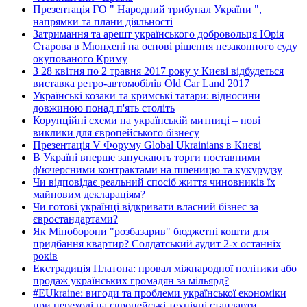
Презентація ГО " Народний трибунал України ",
напрямки та плани діяльності
Затримання та арешт українського добровольця Юрія
Старова в Мюнхені на основі рішення незаконного суду
окупованого Криму
З 28 квітня по 2 травня 2017 року у Києві відбудеться
виставка ретро-автомобілів Old Car Land 2017
Українські козаки та кримські татари: відносини
довжиною понад п'ять століть
Корупційні схеми на українській митниці – нові
виклики для європейського бізнесу
Презентація V Форуму Global Ukrainians в Києві
В Україні вперше запускають торги поставними
ф'ючерсними контрактами на пшеницю та кукурудзу
Чи відповідає реальний спосіб життя чиновників їх
майновим деклараціям?
Чи готові українці відкривати власний бізнес за
євростандартами?
Як Міноборони "розбазарив" бюджетні кошти для
придбання квартир? Солдатський аудит 2-х останніх
років
Екстрадиція Платона: провал міжнародної політики або
продаж українських громадян за мільярд?
#EUkraine: вигоди та проблеми української економіки
при переході на європейські технічні стандарти