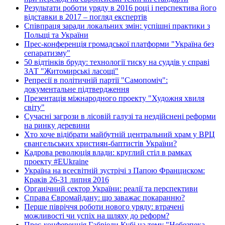
Результати роботи уряду в 2016 році і перспектива його
відставки в 2017 – погляд експертів
Співпраця заради локальних змін: успішні практики з
Польщі та України
Прес-конференція громадської платформи "Україна без
сепаратизму"
50 відтінків бруду: технології тиску на суддів у справі
ЗАТ "Житомирські ласощі"
Репресії в політичній партії "Самопоміч":
документальне підтвердження
Презентація міжнародного проекту "Художня хвиля
світу"
Сучасні загрози в лісовій галузі та нездійснені реформи
на ринку деревини
Хто хоче відібрати майбутній центральний храм у ВРЦ
євангельських християн-баптистів України?
Кадрова революція влади: круглий стіл в рамках
проекту #EUkraine
Україна на всесвітній зустрічі з Папою Франциском:
Краків 26-31 липня 2016
Органічний сектор України: реалії та перспективи
Справа Євромайдану: що заважає покаранню?
Перше півріччя роботи нового уряду: втрачені
можливості чи успіх на шляху до реформ?
Прес-конференція Габріели Кубі на тему "Небезпека