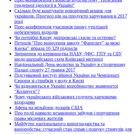
гендерної ідеології в Україні"
Скільки буде коштувати новорічний кошик для
українців. Прогноз цін на продукти харчування в 2017
році
Прес-конференція учасників ринку утилізації
небезпечних відходів
Чи потрібні Києву дніпровські схили та острови?
Петиція "Про винесення заводу "Фанплит" за межі
Києва" зібрала 10 329 підписів
Звернення до керівництва НАБУ, ДФС, ГПУ та СБУ
щодо шахрайських схем Київської митниці
Національний День молитви за Україну в столичному
Палаці спорту 27 травня 2017
Підсумковий виступ збірної України на Чемпіонаті
Європи зі стрибків у воду в Києві
Чи відновиться в Україні виробництво знаменитої
"Кольчуги"?
Чому українських військових годують харчовими
відходами
Афера на мільйони доларів США
Про події навколо незаконних забудов і порушення
права місцевих жителів
Майбутнє національного виноградарства та
виноробства: сучасний стан справ і пошуку стимулів для