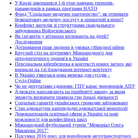
У Києві завершився 1-й етап навчань тренерів-
парамедиків в рамках програми НАТО
Фонд "Соціальне медичне партнерство": як отримати
безкоштовну медичну послугу в приватній клініці?
Конфлікт жителів зі структурами скандального
забудовника Войцеховського
Як сигарети у вітринах впливають на дітей?
Дослідження
Дотримання прав людини в умовах гібридної війни
Круглий стіл на підтримку Міжнародного дня
ортодонтичного здоров'я в Україні
Персональна кібербезпека в контексті нових загроз, які
виникли на тлі блокування інтернет-контенту
В Україні з'явилася нова мережа для сусідів –
Сусід.Online
Чи не депутатами єдиними: ГПУ карає чиновників АПУ
Адвокати наполягають на прийнятті закону, за яким
зможуть визначати правила гри їхньої діяльності
Соціальні гарантії українських громадян заблоковано
Стан адвокатури напередодні адвокатської монополії
Демократизація освітньої сфери в Україні та нові
можливості для конфесійних шкіл
Міжнародний футбольний турнір "Меморіал Олега
Макарова 2017"
Підсумки 2016 року для виробників автотранспортних