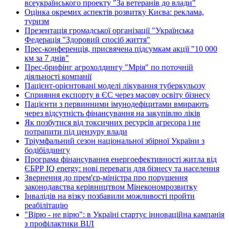
всеукраїнського проекту "За ветеранів до влади"
Оцінка окремих аспектів розвитку Києва: реклама,
туризм
Презентація громадської організації "Українська
Федерація "Здоровий спосіб життя"
Прес-конференція, присвячена підсумкам акції "10 000
км за 7 днів"
Прес-брифінг агрохолдингу "Мрія" по поточній
діяльності компанії
Пацієнт-орієнтовані моделі лікування туберкульозу
Сприяння експорту в ЄС через масову освіту бізнесу
Пацієнти з первинними імунодефіцитами вмирають
через відсутність фінансування на закупівлю ліків
Як позбутися від токсичних ресурсів агресора і не
потрапити під цензуру влади
Тріумфальний сезон національної збірної України з
бодібілдингу
Програма фінансування енергоефективності житла від
ЄБРР IQ energy: нові переваги для бізнесу та населення
Звернення до прем'єр-міністра про порушення
законодавства керівництвом Мінекономрозвитку
Інвалідів на візку позбавили можливості пройти
реабілітацію
"Вірю - не вірю": в Україні стартує інноваційна кампанія
з профілактики ВІЛ