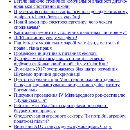
Баталії навколо столичної комунальної власності дитячо-
юнацької спортивної школи
Презентація спільного соціологічного дослідження: кому
довіряють і чого бояться українці
Новий закон про електроенергетику: чого чекати
споживачам?
Капітальні ремонти в столичних квартирах "по-новому"
ЛГБТ-питання: уряду час діяти!
Гідність для українських заробітчан: фундаментальні
права і гідна праця
Громадська ініціатива в питаннях екології
Зустрічаємо літо яскраво: в столиці вчетверте
відбудеться Кольоровий пробіг Kyiv Color Run!
Думайдан-2017: зустрічаємося біля шатра розуміння.
Шукаємо причини дискримінації
Центр тестування при Міністерстві охорони здоров'я
блокує працевлаштування випускників університету
Богомольця
Підсумки проведення IV Міжнародного рок-фестивалю
"Дунайська Січ"
Рейтинг міст України за критеріями прозорості
бюджетного процесу
Оподаткування аграрного сектору. Чи потрібні аграріям
податкові пільги?
Ветерани АТО стануть держслужбовцями. Старт