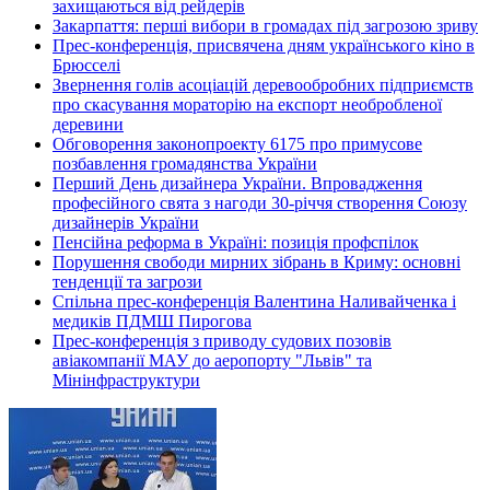
захищаються від рейдерів
Закарпаття: перші вибори в громадах під загрозою зриву
Прес-конференція, присвячена дням українського кіно в
Брюсселі
Звернення голів асоціацій деревообробних підприємств
про скасування мораторію на експорт необробленої
деревини
Обговорення законопроекту 6175 про примусове
позбавлення громадянства України
Перший День дизайнера України. Впровадження
професійного свята з нагоди 30-річчя створення Союзу
дизайнерів України
Пенсійна реформа в Україні: позиція профспілок
Порушення свободи мирних зібрань в Криму: основні
тенденції та загрози
Спільна прес-конференція Валентина Наливайченка і
медиків ПДМШ Пирогова
Прес-конференція з приводу судових позовів
авіакомпанії МАУ до аеропорту "Львів" та
Мінінфраструктури