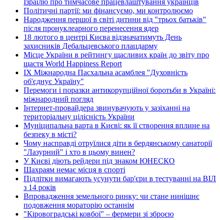
Ізраїлю про тимчасове працевлаштування українців
Політичні партії: ми фінансуємо, ми контролюємо
Народження першої в світі дитини від "трьох батьків"
після пронуклеарного перенесення ядер
18 лютого в центрі Києва відзначатимуть День
захисників Дебальцевського плацдарму
Місце України в рейтингу щасливих країн до звіту про
щастя World Happiness Report
ІХ Міжнародна Пасхальна асамблея "Духовність
об'єднує Україну"
Перемоги і поразки антикорупційної боротьби в Україні:
міжнародний погляд
Інтернет-провайдера звинувачують у зазіханні на
територіальну цілісність України
Муніципальна варта в Києві: як її створення вплине на
безпеку в місті?
Чому насправді отруїлися діти в бердянському санаторії
"Лазурний" і хто в цьому винен?
У Києві діють рейдери під знаком ЮНЕСКО
Шахраям немає місця в спорті
Підлітки вимагають усунути бар'єри в тестуванні на ВІЛ
з 14 років
Впровадження земельного ринку: чи стане нинішнє
подовження мораторію останнім
"Кіровоградські ковбої" – фермери зі зброєю