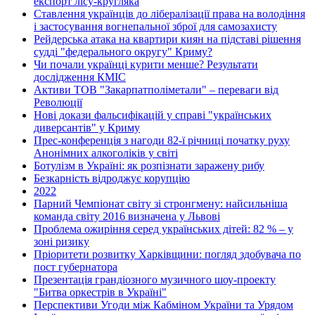
експорт лісу-кругляка
Ставлення українців до лібералізації права на володіння
і застосування вогнепальної зброї для самозахисту
Рейдерська атака на квартири киян на підставі рішення
судді "федерального округу" Криму?
Чи почали українці курити менше? Результати
дослідження КМІС
Активи ТОВ "Закарпатполіметали" – переваги від
Революції
Нові докази фальсифікацій у справі "українських
диверсантів" у Криму
Прес-конференція з нагоди 82-ї річниці початку руху
Анонімних алкоголіків у світі
Ботулізм в Україні: як розпізнати заражену рибу
Безкарність відроджує корупцію
2022
Парний Чемпіонат світу зі стронгмену: найсильніша
команда світу 2016 визначена у Львові
Проблема ожиріння серед українських дітей: 82 % – у
зоні ризику
Пріоритети розвитку Харківщини: погляд здобувача по
пост губернатора
Презентація грандіозного музичного шоу-проекту
"Битва оркестрів в Україні"
Перспективи Угоди між Кабміном України та Урядом