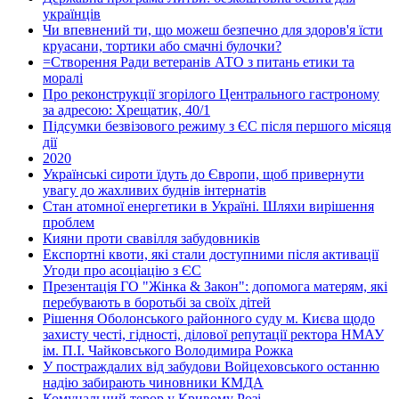
українців
Чи впевнений ти, що можеш безпечно для здоров'я їсти
круасани, тортики або смачні булочки?
=Створення Ради ветеранів АТО з питань етики та
моралі
Про реконструкції згорілого Центрального гастроному
за адресою: Хрещатик, 40/1
Підсумки безвізового режиму з ЄС після першого місяця
дії
2020
Українські сироти їдуть до Європи, щоб привернути
увагу до жахливих буднів інтернатів
Стан атомної енергетики в Україні. Шляхи вирішення
проблем
Кияни проти свавілля забудовників
Експортні квоти, які стали доступними після активації
Угоди про асоціацію з ЄС
Презентація ГО "Жінка & Закон": допомога матерям, які
перебувають в боротьбі за своїх дітей
Рішення Оболонського районного суду м. Києва щодо
захисту честі, гідності, ділової репутації ректора НМАУ
ім. П.І. Чайковського Володимира Рожка
У постраждалих від забудови Войцеховського останню
надію забирають чиновники КМДА
Комунальний терор у Кривому Розі