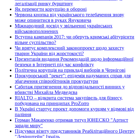
легалізації ринку бурштину
Як перемогти корупцію в обороні
Червона кнопка від українського телебачення знову
може опинитися в руках Януковича
Міжнародний досвід у звільненні українських
військовополонених
Вступна кампанія 2017: чи оберуть кримські абітурієнти
вільне суспільство?
Чи врятує комплексний законопроект щодо захисту
тварин України від жорстокості?
Презентація видання Рекомендацій щодо інформаційної
безпеки в Інтернеті під час конфлікту
Політична корупція на прикладі виборів в Чернігові
Прокурорський "рекет": епідемія надуманих справ для
збагачення співробітників прокуратури
Саботаж притягнення до відповідальності винних у
вбивстві Михайла Медведєва
RIALTO – відкрита система закупівель для бізнесу,
побудована на принципах ProZorro
В Україні стартує проект допомоги курцям у відмові від
паління
Герман Макаренко отримав титул ЮНЕСКО "Артист
заради миру"
Підсумки візиту представників Реабілітаційного Центру
"Левінштейн" Ізраїль