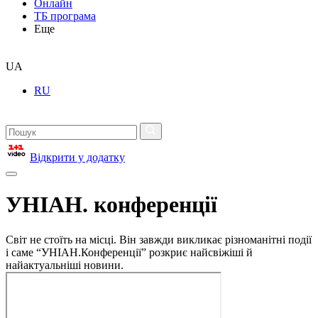
Онлайн
ТБ програма
Еще
UA
RU
Відкрити у додатку
УНІАН. конференції
Світ не стоїть на місці. Він завжди викликає різноманітні події
і саме “УНІАН.Конференції” розкриє найсвіжіші й
найактуальніші новини.