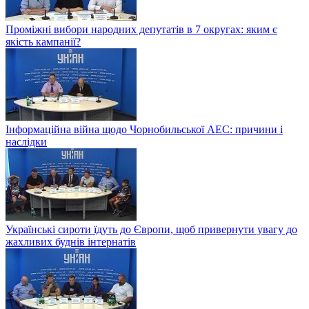
Проміжні вибори народних депутатів в 7 округах: яким є
якість кампанії?
Інформаційна війна щодо Чорнобильської АЕС: причини і
наслідки
Українські сироти їдуть до Європи, щоб привернути увагу до
жахливих буднів інтернатів