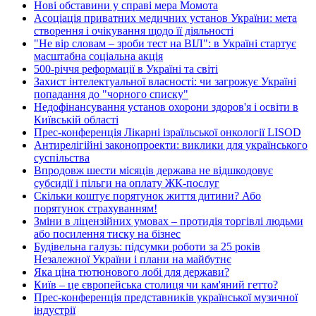
Нові обставини у справі мера Момота
Асоціація приватних медичних установ України: мета
створення і очікування щодо її діяльності
"Не вір словам – зроби тест на ВІЛ": в Україні стартує
масштабна соціальна акція
500-річчя реформації в Україні та світі
Захист інтелектуальної власності: чи загрожує Україні
попадання до "чорного списку"
Недофінансування установ охорони здоров'я і освіти в
Київській області
Прес-конференція Лікарні ізраїльської онкології LISOD
Антирелігійні законопроекти: виклики для українського
суспільства
Впродовж шести місяців держава не відшкодовує
субсидії і пільги на оплату ЖК-послуг
Скільки коштує порятунок життя дитини? Або
порятунок страхуванням!
Зміни в ліцензійних умовах – протидія торгівлі людьми
або посилення тиску на бізнес
Будівельна галузь: підсумки роботи за 25 років
Незалежної України і плани на майбутнє
Яка ціна тютюнового лобі для держави?
Київ – це європейська столиця чи кам'яний гетто?
Прес-конференція представників української музичної
індустрії