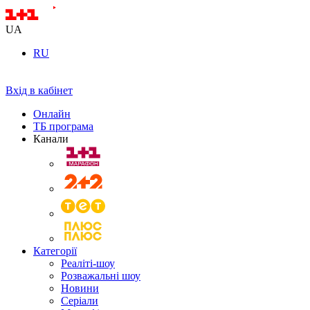
UA
RU
Вхід в кабінет
Онлайн
ТБ програма
Канали
Категорії
Реаліті-шоу
Розважальні шоу
Новини
Серіали