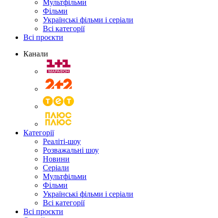
Мультфільми
Фільми
Українські фільми і серіали
Всі категорії
Всі проєкти
Канали
Категорії
Реаліті-шоу
Розважальні шоу
Новини
Серіали
Мультфільми
Фільми
Українські фільми і серіали
Всі категорії
Всі проєкти