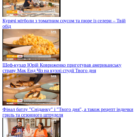
Курячі мітболи з томатним соусом та пюре із селери – Твій
обід
Шеф-кухар Юрій Ковриженко приготував американську
страву Мак Енд Чіз на кухні студії Твого дня
Фінал батлу "Сніданку" і "Твого дня", а також рецепт індички
гриль та сезонного штруделя