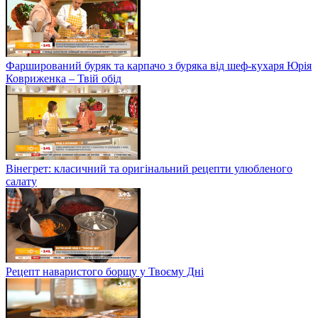
Фарширований буряк та карпачо з буряка від шеф-кухаря Юрія
Ковриженка – Твій обід
Вінегрет: класичний та оригінальний рецепти улюбленого
салату
Рецепт наваристого борщу у Твоєму Дні