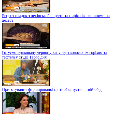
Рецепт оладок з пекінської капусти та пиріжків з вишнями на
десерт
Готуємо тушковану червону капусту з волоським горіхом та
тефтелі у студії Твого дня
Приготування фаршированої цвітної капусти – Твій обід