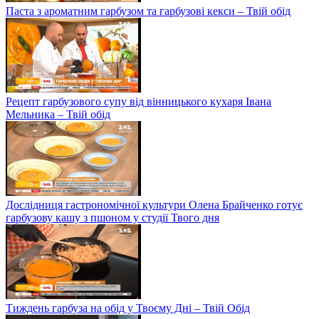
Паста з ароматним гарбузом та гарбузові кекси – Твій обід
Рецепт гарбузового супу від вінницького кухаря Івана
Мельника – Твій обід
Дослідниця гастрономічної культури Олена Брайченко готує
гарбузову кашу з пшоном у студії Твого дня
Тиждень гарбуза на обід у Твоєму Дні – Твій Обід