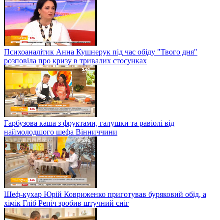
Психоаналітик Анна Кушнерук під час обіду "Твого дня"
розповіла про кризу в тривалих стосунках
Гарбузова каша з фруктами, галушки та равіолі від
наймолодшого шефа Вінниччини
Шеф-кухар Юрій Ковриженко приготував буряковий обід, а
хімік Гліб Репіч зробив штучний сніг