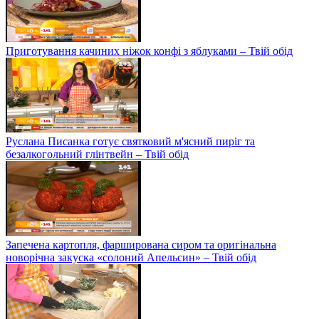
Приготування качиних ніжок конфі з яблуками – Твій обід
Руслана Писанка готує святковий м'ясний пиріг та
безалкогольний глінтвейн – Твій обід
Запечена картопля, фарширована сиром та оригінальна
новорічна закуска «солоний Апельсин» – Твій обід