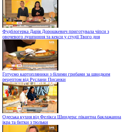
Фудблогерка Дарія Дорошкевич приготувала чіпси з
овочевого лушпиння та кекси у студії Твого дня
Готуємо картопляники з білими грибами за швидким
рецептом від Руслани Писанки
Одеська кухня від Фелікса Шиндера: пікантна баклажанна
ікра та битки з тюльки