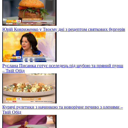
Юрій Ковриженко у Твоєму дні з рецептом святкових бургерів
Руслана Писанка готує оселедець під шубою та пряний пунш
– Твій Обід
Курячі рулетики з начинкою та новорічне печиво з оленями –
Твій Обід