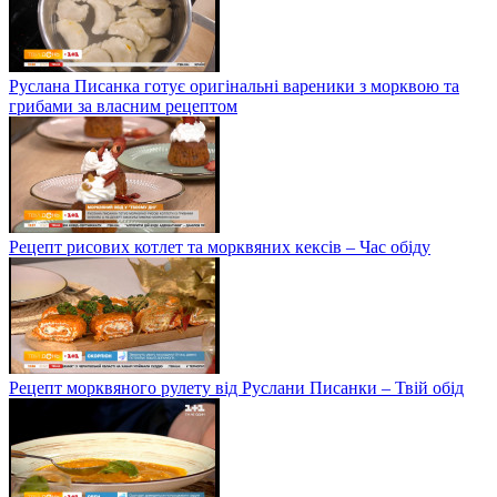
Руслана Писанка готує оригінальні вареники з морквою та
грибами за власним рецептом
Рецепт рисових котлет та морквяних кексів – Час обіду
Рецепт морквяного рулету від Руслани Писанки – Твій обід