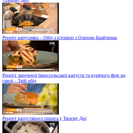
Рецепт капусняка – Обід з історією з Оленою Брайченко
Рецепт запеченої брюссельської капусти та курячого філе на
грилі – Твій обід
Рецепт капустяного пирога у Твоєму Дні