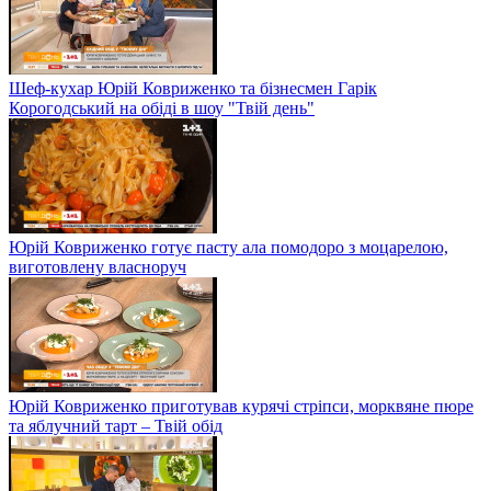
Шеф-кухар Юрій Ковриженко та бізнесмен Гарік
Корогодський на обіді в шоу "Твій день"
Юрій Ковриженко готує пасту ала помодоро з моцарелою,
виготовлену власноруч
Юрій Ковриженко приготував курячі стріпси, морквяне пюре
та яблучний тарт – Твій обід