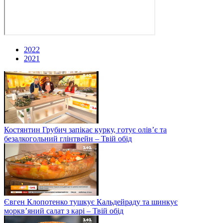
2022
2021
Костянтин Грубич запікає курку, готує олів’є та
безалкогольний глінтвейн – Твій обід
Євген Клопотенко тушкує Кальдейраду та шинкує
моркв’яний салат з карі – Твій обід