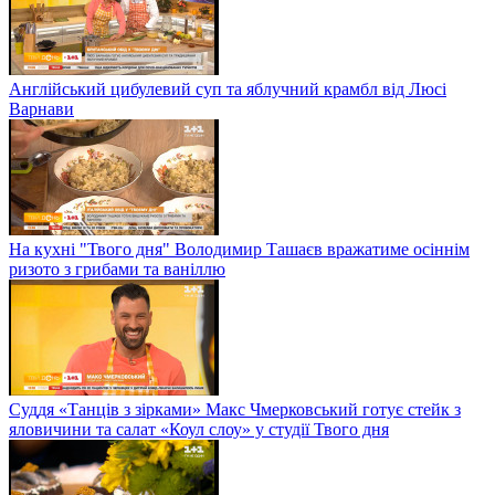
Англійський цибулевий суп та яблучний крамбл від Люсі
Варнави
На кухні "Твого дня" Володимир Ташаєв вражатиме осіннім
ризото з грибами та ваніллю
Суддя «Танців з зірками» Макс Чмерковський готує стейк з
яловичини та салат «Коул слоу» у студії Твого дня