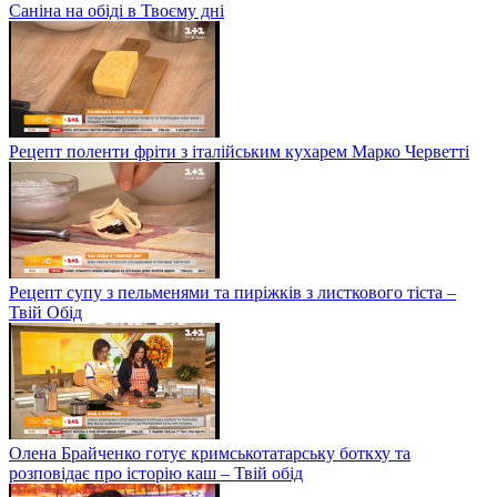
Саніна на обіді в Твоєму дні
Рецепт поленти фріти з італійським кухарем Марко Черветті
Рецепт супу з пельменями та пиріжків з листкового тіста –
Твій Обід
Олена Брайченко готує кримськотатарську боткху та
розповідає про історію каш – Твій обід