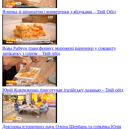
Ялинка зі шпинатом і конвертики з яблуками – Твій Обід
Вова Рабчун трансформує морожені вареники у соковиту
запіканку з сиром – Твій обід
Юрій Ковриженко приготував італійську лазанью – Твій обід
Докторка історичних наук Олена Щербань та співачка Юлія