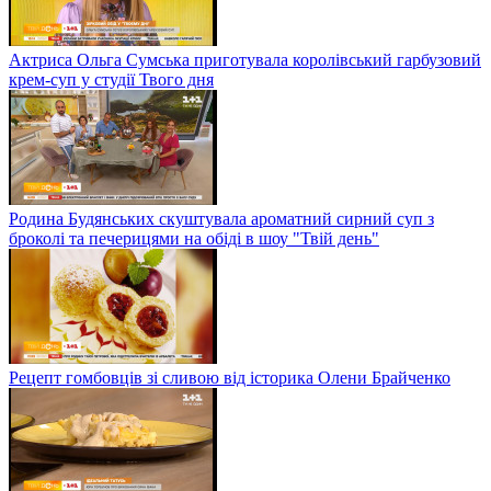
Актриса Ольга Сумська приготувала королівський гарбузовий
крем-суп у студії Твого дня
Родина Будянських скуштувала ароматний сирний суп з
броколі та печерицями на обіді в шоу "Твій день"
Рецепт гомбовців зі сливою від історика Олени Брайченко