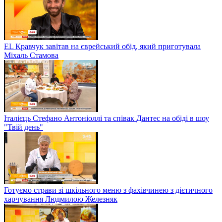
EL Кравчук завітав на єврейський обід, який приготувала
Міхаль Стамова
Італієць Стефано Антоніоллі та співак Дантес на обіді в шоу
"Твій день"
Готуємо страви зі шкільного меню з фахівчинею з дієтичного
харчування Людмилою Железняк