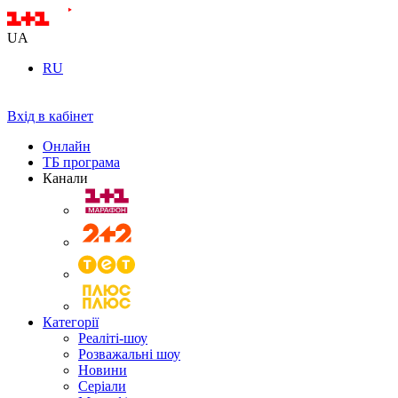
UA
RU
Вхід в кабінет
Онлайн
ТБ програма
Канали
Категорії
Реаліті-шоу
Розважальні шоу
Новини
Серіали