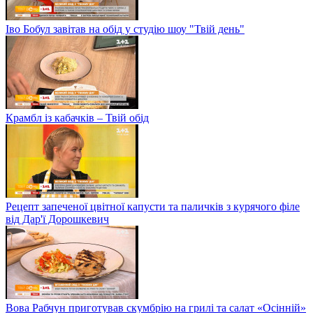
Іво Бобул завітав на обід у студію шоу "Твій день"
Крамбл із кабачків – Твій обід
Рецепт запеченої цвітної капусти та паличків з курячого філе
від Дар'ї Дорошкевич
Вова Рабчун приготував скумбрію на грилі та салат «Осінній»