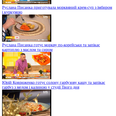
Руслана Писанка приготувала морквяний крем-суп з імбиром
і куркумою
Руслана Писанка готує моркву по-корейськи та запікає
картоплю з маслом та сиром
Юрій Ковриженко готує солону гарбузову кашу та запікає
гарбуз з медом і калиною у студії Твого дня