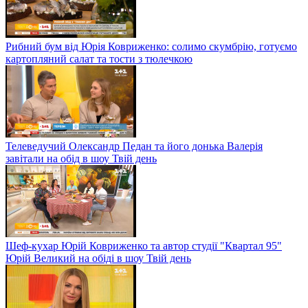
Рибний бум від Юрія Ковриженко: солимо скумбрію, готуємо
картопляний салат та тости з тюлечкою
Телеведучий Олександр Педан та його донька Валерія
завітали на обід в шоу Твій день
Шеф-кухар Юрій Ковриженко та автор студії "Квартал 95"
Юрій Великий на обіді в шоу Твій день