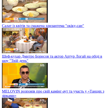
Салат із квітів та смажена хризантема "окіку-сан"
Шеф-кухар Дмитро Борисов та актор Артур Логай на обіді в
шоу "Твій день"
MELOVIN розповів про свій камінг-аут та участь у «Танцях з
зірками»