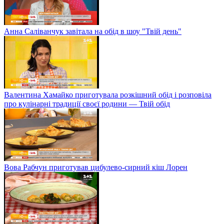
Анна Саліванчук завітала на обід в шоу "Твій день"
Валентина Хамайко приготувала розкішний обід і розповіла
про кулінарні традиції своєї родини — Твій обід
Вова Рабчун приготував цибулево-сирний кіш Лорен