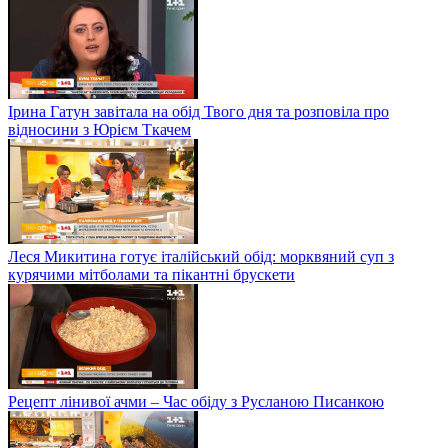
Ірина Гатун завітала на обід Твого дня та розповіла про
відносини з Юрієм Ткачем
Леся Микитина готує італійський обід: морквяний суп з
курячими мітболами та пікантні брускети
Рецепт лінивої ачми – Час обіду з Русланою Писанкою