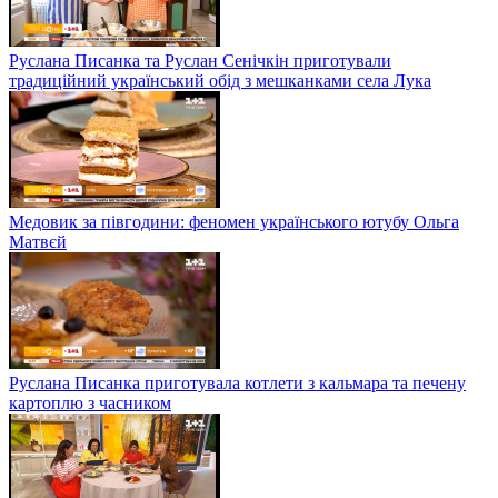
Руслана Писанка та Руслан Сенічкін приготували
традиційний український обід з мешканками села Лука
Медовик за півгодини: феномен українського ютубу Ольга
Матвєй
Руслана Писанка приготувала котлети з кальмара та печену
картоплю з часником