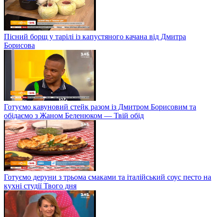
Пісний борщ у тарілі із капустяного качана від Дмитра
Борисова
Готуємо кавуновий стейк разом із Дмитром Борисовим та
обідаємо з Жаном Беленюком — Твій обід
Готуємо деруни з трьома смаками та італійський соус песто на
кухні студії Твого дня