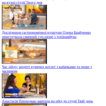
на кухні студії Твого дня
Дослідниця гастрономічної культури Олена Брайченко
приготувала смачний суп-пюре з топінамбура
Час обіду: рецепт курячих котлет з кабачками та пюре з
часником
Анастасія Приходько завітала на обід до студії Твій день