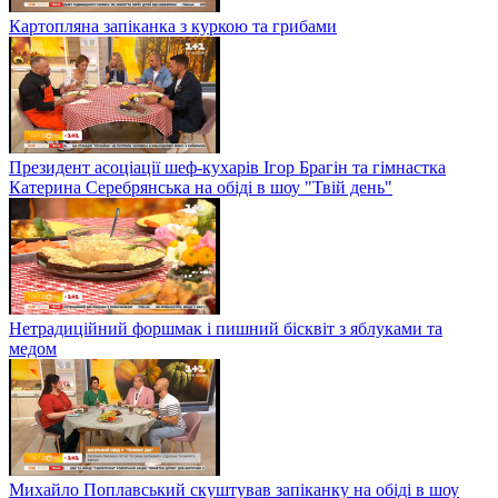
Картопляна запіканка з куркою та грибами
Президент асоціації шеф-кухарів Ігор Брагін та гімнастка
Катерина Серебрянська на обіді в шоу "Твій день"
Нетрадиційний форшмак і пишний бісквіт з яблуками та
медом
Михайло Поплавський скуштував запіканку на обіді в шоу