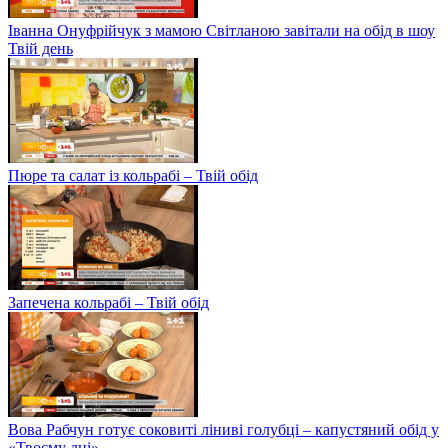
Іванна Онуфрійчук з мамою Світланою завітали на обід в шоу
Твій день
Пюре та салат із кольрабі – Твій обід
Запечена кольрабі – Твій обід
Вова Рабчун готує соковиті ліниві голубці – капустяний обід у
«Твоєму дні»