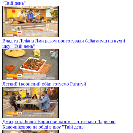
"Твій день"
Влад та Ліліана Ями разом приготували бабагануш на кухні
шоу "Твій день"
Легкий і корисний обід: готуємо Рататуй
Дмитро та Борис Борисови разом з артисткою Ларисою
Кадочніковою на обіді в шоу "Твій день"