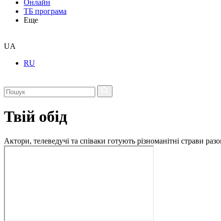
Онлайн
ТБ програма
Еще
UA
RU
Твій обід
Актори, телеведучі та співаки готують різноманітні страви разо