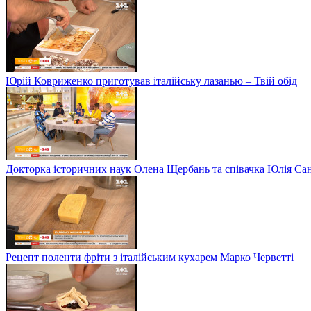
Юрій Ковриженко приготував італійську лазанью – Твій обід
Докторка історичних наук Олена Щербань та співачка Юлія Сані
Рецепт поленти фріти з італійським кухарем Марко Черветті