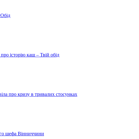
 Обід
про історію каш – Твій обід
іла про кризу в тривалих стосунках
шого шефа Вінниччини