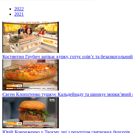
2022
2021
Костянтин Грубич запікає курку, готує олів’є та безалкогольний
Євген Клопотенко тушкує Кальдейраду та шинкує моркв’яний сал
Юрій Ковриженко у Твоєму дні з рецептом святкових бургерів