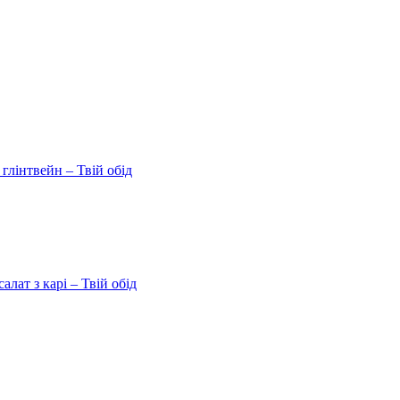
 глінтвейн – Твій обід
ат з карі – Твій обід