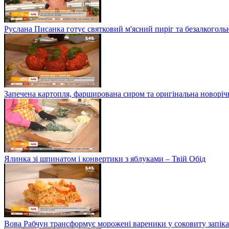
Руслана Писанка готує святковий м'ясний пиріг та безалкогольн
Запечена картопля, фарширована сиром та оригінальна новоріч
Ялинка зі шпинатом і конвертики з яблуками – Твій Обід
Вова Рабчун трансформує морожені вареники у соковиту запікан