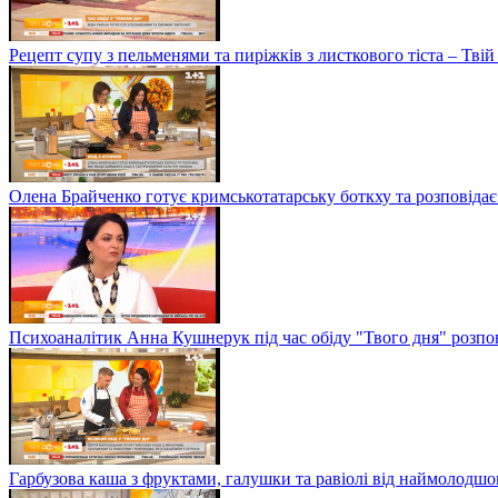
Рецепт супу з пельменями та пиріжків з листкового тіста – Твій
Олена Брайченко готує кримськотатарську боткху та розповідає 
Психоаналітик Анна Кушнерук під час обіду "Твого дня" розпов
Гарбузова каша з фруктами, галушки та равіолі від наймолод