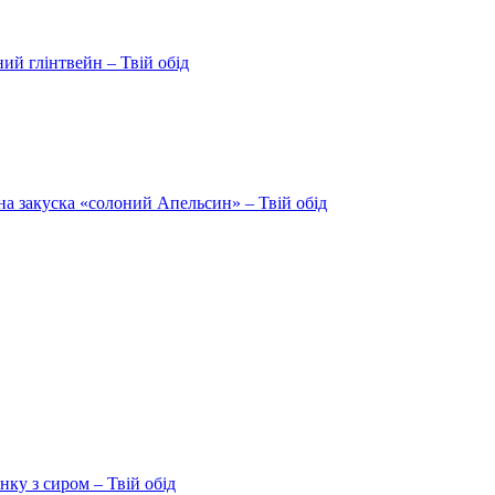
ий глінтвейн – Твій обід
на закуска «солоний Апельсин» – Твій обід
ку з сиром – Твій обід