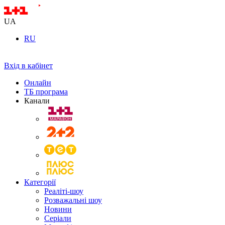
UA
RU
Вхід в кабінет
Онлайн
ТБ програма
Канали
Категорії
Реаліті-шоу
Розважальні шоу
Новини
Серіали