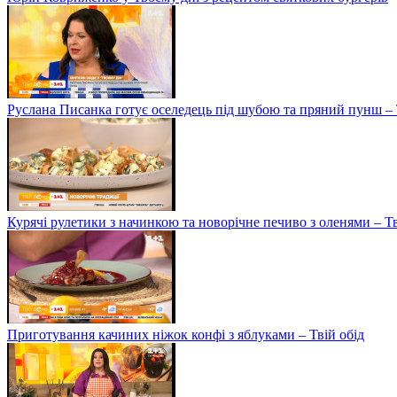
Руслана Писанка готує оселедець під шубою та пряний пунш – 
Курячі рулетики з начинкою та новорічне печиво з оленями – Т
Приготування качиних ніжок конфі з яблуками – Твій обід