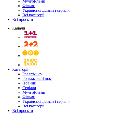
Мультфільми
Фільми
Українські фільми і серіали
Всі категорії
Всі проєкти
Канали
Категорії
Реаліті-шоу
Розважальні шоу
Новини
Серіали
Мультфільми
Фільми
Українські фільми і серіали
Всі категорії
Всі проєкти