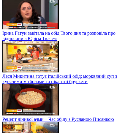
Ірина Гатун завітала на обід Твого дня та розповіла про
відносини з Юрієм Ткачем
Леся Микитина готує італійський обід: морквяний суп з
курячими мітболами та пікантні брускети
Рецепт лінивої ачми – Час обіду з Русланою Писанкою