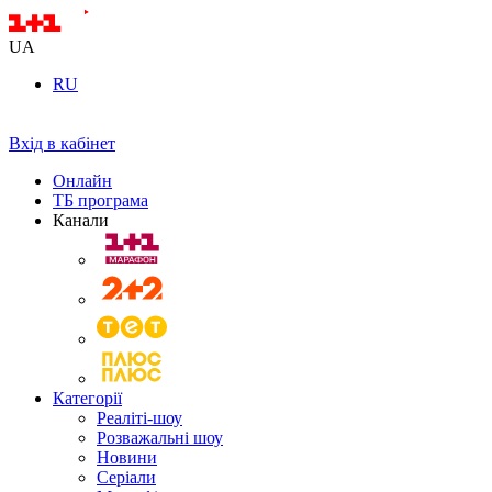
UA
RU
Вхід в кабінет
Онлайн
ТБ програма
Канали
Категорії
Реаліті-шоу
Розважальні шоу
Новини
Серіали