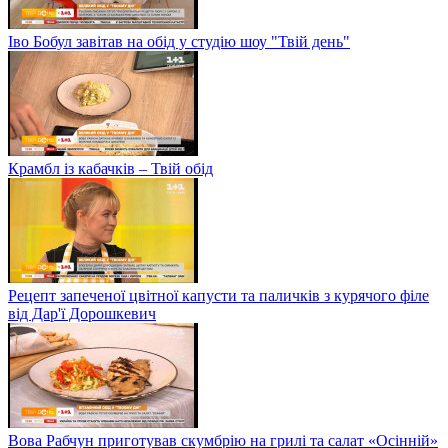
Іво Бобул завітав на обід у студію шоу "Твій день"
Крамбл із кабачків – Твій обід
Рецепт запеченої цвітної капусти та паличків з курячого філе
від Дар'ї Дорошкевич
Вова Рабчун приготував скумбрію на грилі та салат «Осінній»