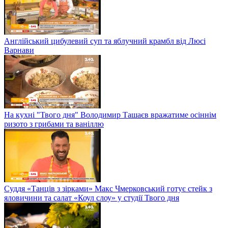
Англійський цибулевий суп та яблучний крамбл від Люсі
Варнави
На кухні "Твого дня" Володимир Ташаєв вражатиме осіннім
ризото з грибами та ваніллю
Суддя «Танців з зірками» Макс Чмерковський готує стейк з
яловичини та салат «Коул слоу» у студії Твого дня