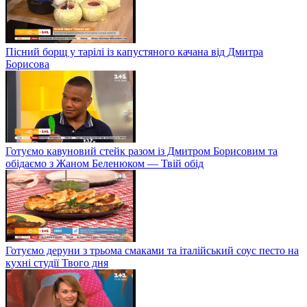
Пісний борщ у тарілі із капустяного качана від Дмитра
Борисова
Готуємо кавуновий стейк разом із Дмитром Борисовим та
обідаємо з Жаном Беленюком — Твій обід
Готуємо деруни з трьома смаками та італійський соус песто на
кухні студії Твого дня