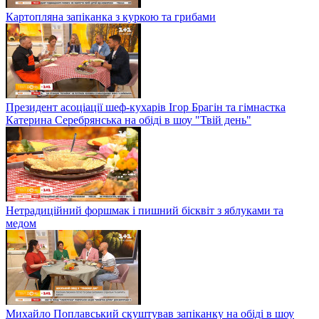
Картопляна запіканка з куркою та грибами
Президент асоціації шеф-кухарів Ігор Брагін та гімнастка
Катерина Серебрянська на обіді в шоу "Твій день"
Нетрадиційний форшмак і пишний бісквіт з яблуками та
медом
Михайло Поплавський скуштував запіканку на обіді в шоу