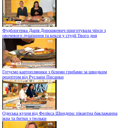
Фудблогерка Дарія Дорошкевич приготувала чіпси з
овочевого лушпиння та кекси у студії Твого дня
Готуємо картопляники з білими грибами за швидким
рецептом від Руслани Писанки
Одеська кухня від Фелікса Шиндера: пікантна баклажанна
ікра та битки з тюльки