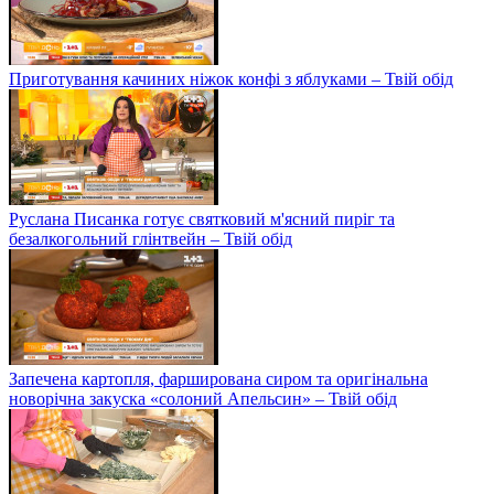
Приготування качиних ніжок конфі з яблуками – Твій обід
Руслана Писанка готує святковий м'ясний пиріг та
безалкогольний глінтвейн – Твій обід
Запечена картопля, фарширована сиром та оригінальна
новорічна закуска «солоний Апельсин» – Твій обід