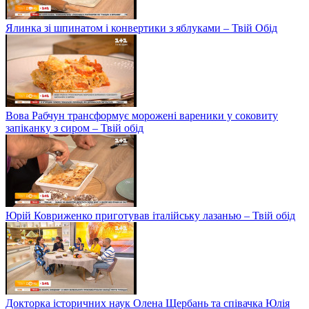
Ялинка зі шпинатом і конвертики з яблуками – Твій Обід
Вова Рабчун трансформує морожені вареники у соковиту
запіканку з сиром – Твій обід
Юрій Ковриженко приготував італійську лазанью – Твій обід
Докторка історичних наук Олена Щербань та співачка Юлія