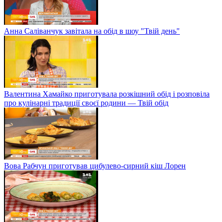
Анна Саліванчук завітала на обід в шоу "Твій день"
Валентина Хамайко приготувала розкішний обід і розповіла
про кулінарні традиції своєї родини — Твій обід
Вова Рабчун приготував цибулево-сирний кіш Лорен