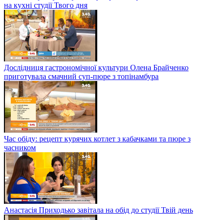
на кухні студії Твого дня
Дослідниця гастрономічної культури Олена Брайченко
приготувала смачний суп-пюре з топінамбура
Час обіду: рецепт курячих котлет з кабачками та пюре з
часником
Анастасія Приходько завітала на обід до студії Твій день