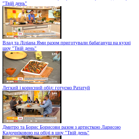
"Твій день"
Влад та Ліліана Ями разом приготували бабагануш на кухні
шоу "Твій день"
Легкий і корисний обід: готуємо Рататуй
Дмитро та Борис Борисови разом з артисткою Ларисою
Кадочніковою на обіді в шоу "Твій день"