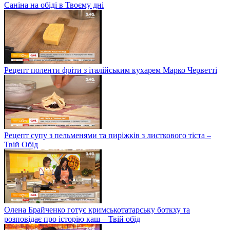
Саніна на обіді в Твоєму дні
Рецепт поленти фріти з італійським кухарем Марко Черветті
Рецепт супу з пельменями та пиріжків з листкового тіста –
Твій Обід
Олена Брайченко готує кримськотатарську боткху та
розповідає про історію каш – Твій обід