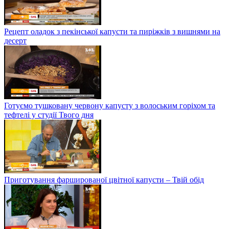
Рецепт оладок з пекінської капусти та пиріжків з вишнями на
десерт
Готуємо тушковану червону капусту з волоським горіхом та
тефтелі у студії Твого дня
Приготування фаршированої цвітної капусти – Твій обід