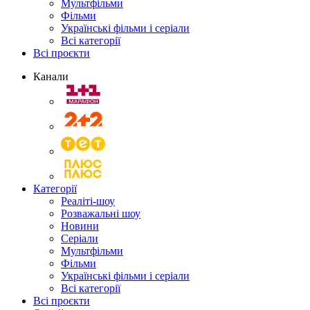
Мультфільми
Фільми
Українські фільми і серіали
Всі категорії
Всі проєкти
Канали
Категорії
Реаліті-шоу
Розважальні шоу
Новини
Серіали
Мультфільми
Фільми
Українські фільми і серіали
Всі категорії
Всі проєкти