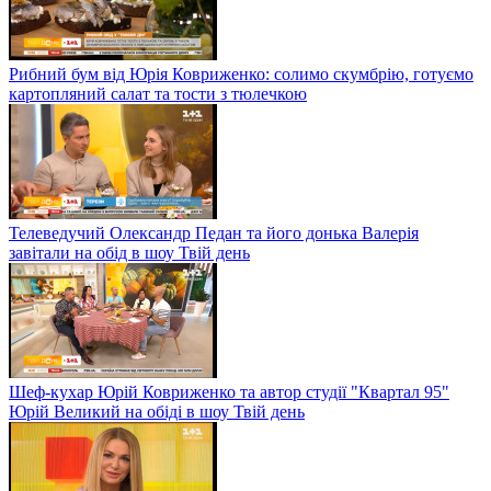
Рибний бум від Юрія Ковриженко: солимо скумбрію, готуємо
картопляний салат та тости з тюлечкою
Телеведучий Олександр Педан та його донька Валерія
завітали на обід в шоу Твій день
Шеф-кухар Юрій Ковриженко та автор студії "Квартал 95"
Юрій Великий на обіді в шоу Твій день