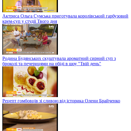
Актриса Ольга Сумська приготувала королівський гарбузовий
крем-суп у студії Твого дня
Родина Будянських скуштувала ароматний сирний суп з
броколі та печерицями на обіді в шоу "Твій день"
Рецепт гомбовців зі сливою від історика Олени Брайченко