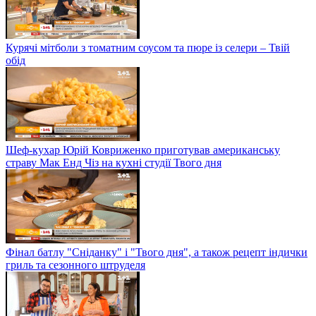
Курячі мітболи з томатним соусом та пюре із селери – Твій
обід
Шеф-кухар Юрій Ковриженко приготував американську
страву Мак Енд Чіз на кухні студії Твого дня
Фінал батлу "Сніданку" і "Твого дня", а також рецепт індички
гриль та сезонного штруделя