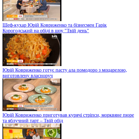
Шеф-кухар Юрій Ковриженко та бізнесмен Гарік
Корогодський на обіді в шоу "Твій день"
Юрій Ковриженко готує пасту ала помодоро з моцарелою,
виготовлену власноруч
Юрій Ковриженко приготував курячі стріпси, морквяне пюре
та яблучний тарт – Твій обід