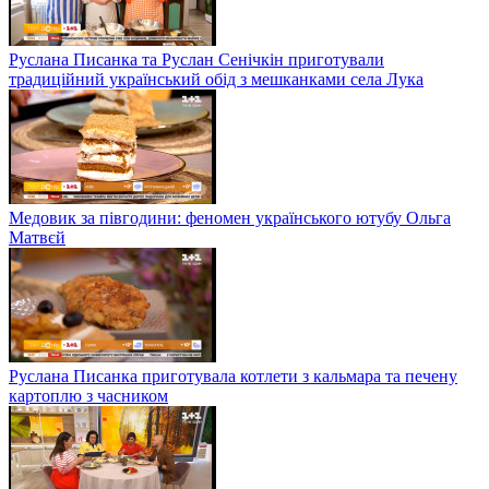
Руслана Писанка та Руслан Сенічкін приготували
традиційний український обід з мешканками села Лука
Медовик за півгодини: феномен українського ютубу Ольга
Матвєй
Руслана Писанка приготувала котлети з кальмара та печену
картоплю з часником