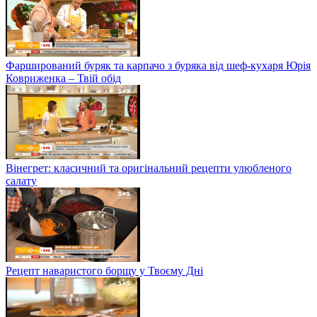
Фарширований буряк та карпачо з буряка від шеф-кухаря Юрія
Ковриженка – Твій обід
Вінегрет: класичний та оригінальний рецепти улюбленого
салату
Рецепт наваристого борщу у Твоєму Дні