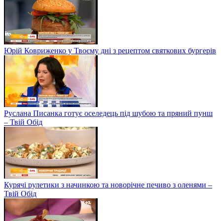
Юрій Ковриженко у Твоєму дні з рецептом святкових бургерів
Руслана Писанка готує оселедець під шубою та пряний пунш
– Твій Обід
Курячі рулетики з начинкою та новорічне печиво з оленями –
Твій Обід