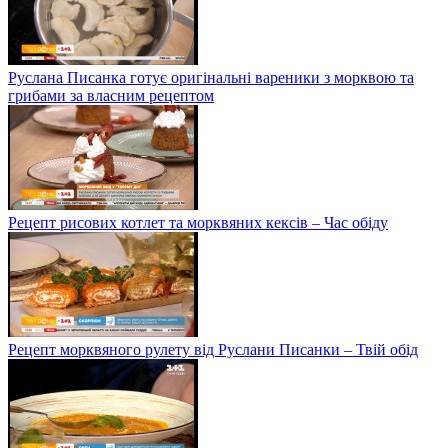
Руслана Писанка готує оригінальні вареники з морквою та
грибами за власним рецептом
Рецепт рисових котлет та морквяних кексів – Час обіду
Рецепт морквяного рулету від Руслани Писанки – Твій обід