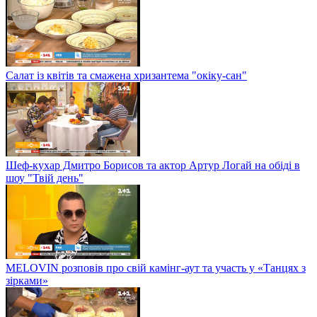
Салат із квітів та смажена хризантема "окіку-сан"
Шеф-кухар Дмитро Борисов та актор Артур Логай на обіді в
шоу "Твій день"
MELOVIN розповів про свій камінг-аут та участь у «Танцях з
зірками»