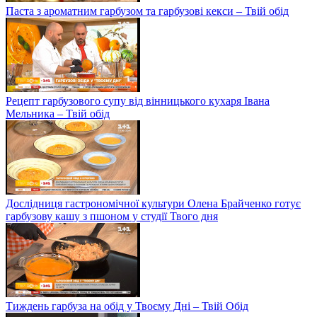
Паста з ароматним гарбузом та гарбузові кекси – Твій обід
Рецепт гарбузового супу від вінницького кухаря Івана
Мельника – Твій обід
Дослідниця гастрономічної культури Олена Брайченко готує
гарбузову кашу з пшоном у студії Твого дня
Тиждень гарбуза на обід у Твоєму Дні – Твій Обід