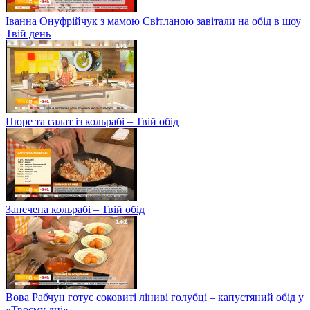
Іванна Онуфрійчук з мамою Світланою завітали на обід в шоу
Твій день
Пюре та салат із кольрабі – Твій обід
Запечена кольрабі – Твій обід
Вова Рабчун готує соковиті ліниві голубці – капустяний обід у
«Твоєму дні»