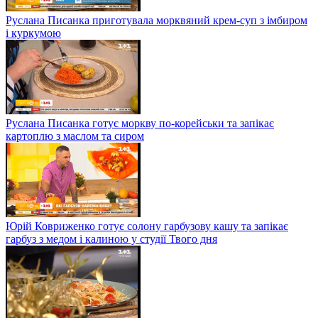
Руслана Писанка приготувала морквяний крем-суп з імбиром
і куркумою
Руслана Писанка готує моркву по-корейськи та запікає
картоплю з маслом та сиром
Юрій Ковриженко готує солону гарбузову кашу та запікає
гарбуз з медом і калиною у студії Твого дня