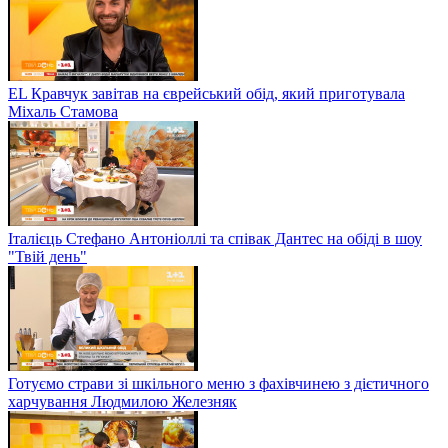
EL Кравчук завітав на єврейський обід, який приготувала
Міхаль Стамова
Італієць Стефано Антоніоллі та співак Дантес на обіді в шоу
"Твій день"
Готуємо страви зі шкільного меню з фахівчинею з дієтичного
харчування Людмилою Железняк