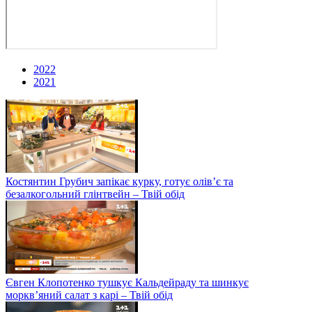
2022
2021
Костянтин Грубич запікає курку, готує олів’є та
безалкогольний глінтвейн – Твій обід
Євген Клопотенко тушкує Кальдейраду та шинкує
моркв’яний салат з карі – Твій обід