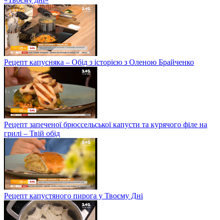
Рецепт капусняка – Обід з історією з Оленою Брайченко
Рецепт запеченої брюссельської капусти та курячого філе на
грилі – Твій обід
Рецепт капустяного пирога у Твоєму Дні