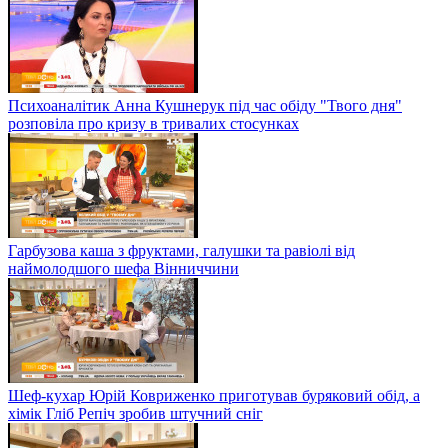
Психоаналітик Анна Кушнерук під час обіду "Твого дня"
розповіла про кризу в тривалих стосунках
Гарбузова каша з фруктами, галушки та равіолі від
наймолодшого шефа Вінниччини
Шеф-кухар Юрій Ковриженко приготував буряковий обід, а
хімік Гліб Репіч зробив штучний сніг