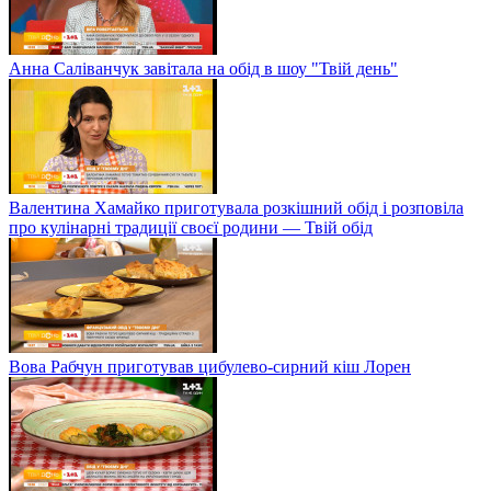
Анна Саліванчук завітала на обід в шоу "Твій день"
Валентина Хамайко приготувала розкішний обід і розповіла
про кулінарні традиції своєї родини — Твій обід
Вова Рабчун приготував цибулево-сирний кіш Лорен