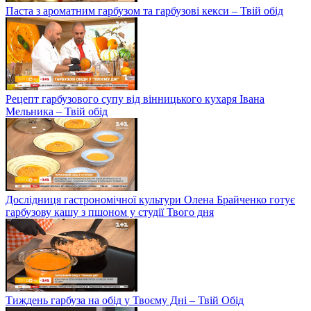
Паста з ароматним гарбузом та гарбузові кекси – Твій обід
Рецепт гарбузового супу від вінницького кухаря Івана
Мельника – Твій обід
Дослідниця гастрономічної культури Олена Брайченко готує
гарбузову кашу з пшоном у студії Твого дня
Тиждень гарбуза на обід у Твоєму Дні – Твій Обід