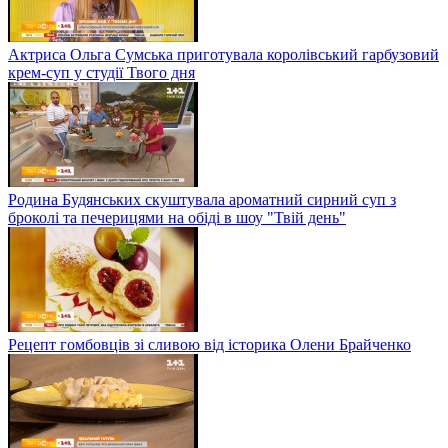
Актриса Ольга Сумська приготувала королівський гарбузовий
крем-суп у студії Твого дня
Родина Будянських скуштувала ароматний сирний суп з
броколі та печерицями на обіді в шоу "Твій день"
Рецепт гомбовців зі сливою від історика Олени Брайченко