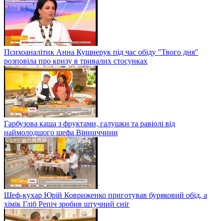
Психоаналітик Анна Кушнерук під час обіду "Твого дня"
розповіла про кризу в тривалих стосунках
Гарбузова каша з фруктами, галушки та равіолі від
наймолодшого шефа Вінниччини
Шеф-кухар Юрій Ковриженко приготував буряковий обід, а
хімік Гліб Репіч зробив штучний сніг