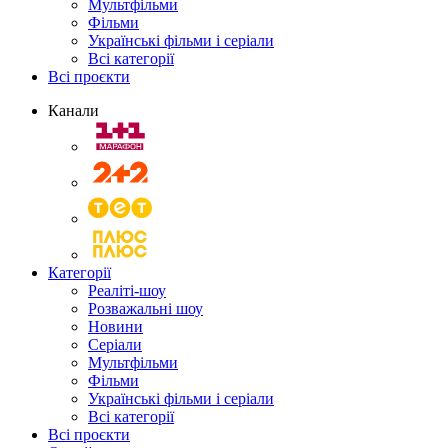
Мультфільми
Фільми
Українські фільми і серіали
Всі категорії
Всі проєкти
Канали
Категорії
Реаліті-шоу
Розважальні шоу
Новини
Серіали
Мультфільми
Фільми
Українські фільми і серіали
Всі категорії
Всі проєкти