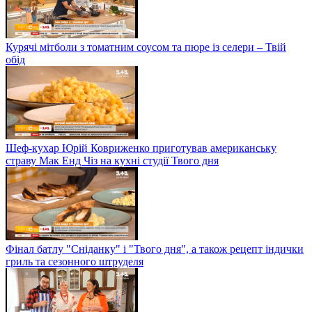
Курячі мітболи з томатним соусом та пюре із селери – Твій
обід
Шеф-кухар Юрій Ковриженко приготував американську
страву Мак Енд Чіз на кухні студії Твого дня
Фінал батлу "Сніданку" і "Твого дня", а також рецепт індички
гриль та сезонного штруделя