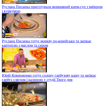
Руслана Писанка приготувала морквяний крем-суп з імбиром
і куркумою
Руслана Писанка готує моркву по-корейськи та запікає
картоплю з маслом та сиром
Юрій Ковриженко готує солону гарбузову кашу та запікає
гарбуз з медом і калиною у студії Твого дня