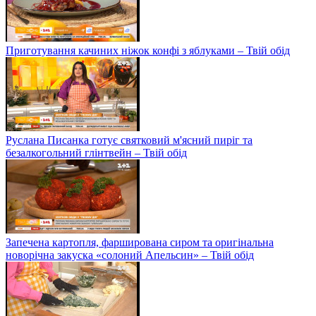
Приготування качиних ніжок конфі з яблуками – Твій обід
Руслана Писанка готує святковий м'ясний пиріг та
безалкогольний глінтвейн – Твій обід
Запечена картопля, фарширована сиром та оригінальна
новорічна закуска «солоний Апельсин» – Твій обід