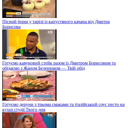
Пісний борщ у тарілі із капустяного качана від Дмитра
Борисова
Готуємо кавуновий стейк разом із Дмитром Борисовим та
обідаємо з Жаном Беленюком — Твій обід
Готуємо деруни з трьома смаками та італійський соус песто на
кухні студії Твого дня