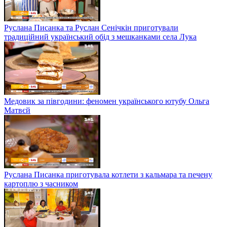
Руслана Писанка та Руслан Сенічкін приготували
традиційний український обід з мешканками села Лука
Медовик за півгодини: феномен українського ютубу Ольга
Матвєй
Руслана Писанка приготувала котлети з кальмара та печену
картоплю з часником