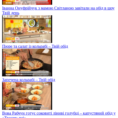
Іванна Онуфрійчук з мамою Світланою завітали на обід в шоу
Твій день
Пюре та салат із кольрабі – Твій обід
Запечена кольрабі – Твій обід
Вова Рабчун готує соковиті ліниві голубці – капустяний обід у
«Твоєму дні»