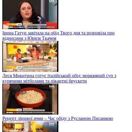
Ірина Гатун завітала на обід Твого дня та розповіла про
відносини з Юрієм Ткачем
Леся Микитина готує італійський обід: морквяний суп з
курячими мітболами та пікантні брускети
Рецепт лінивої ачми – Час обіду з Русланою Писанкою