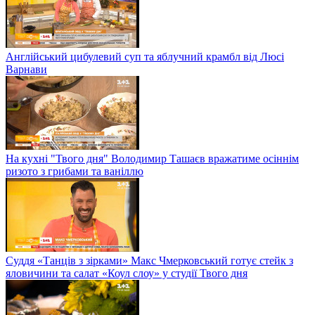
Англійський цибулевий суп та яблучний крамбл від Люсі
Варнави
На кухні "Твого дня" Володимир Ташаєв вражатиме осіннім
ризото з грибами та ваніллю
Суддя «Танців з зірками» Макс Чмерковський готує стейк з
яловичини та салат «Коул слоу» у студії Твого дня