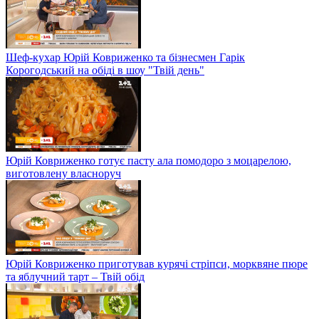
Шеф-кухар Юрій Ковриженко та бізнесмен Гарік
Корогодський на обіді в шоу "Твій день"
Юрій Ковриженко готує пасту ала помодоро з моцарелою,
виготовлену власноруч
Юрій Ковриженко приготував курячі стріпси, морквяне пюре
та яблучний тарт – Твій обід