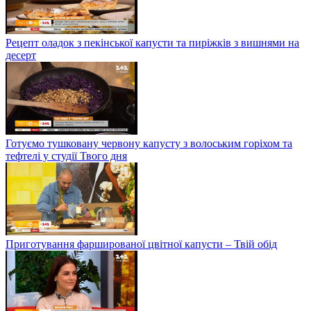
Рецепт оладок з пекінської капусти та пиріжків з вишнями на
десерт
Готуємо тушковану червону капусту з волоським горіхом та
тефтелі у студії Твого дня
Приготування фаршированої цвітної капусти – Твій обід