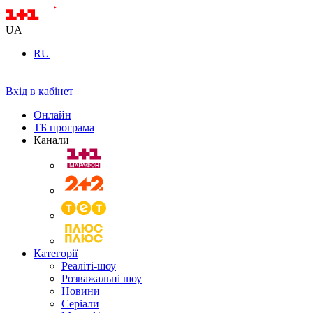
UA
RU
Вхід в кабінет
Онлайн
ТБ програма
Канали
Категорії
Реаліті-шоу
Розважальні шоу
Новини
Серіали