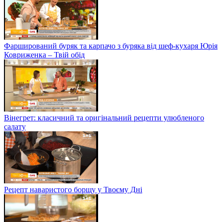
Фарширований буряк та карпачо з буряка від шеф-кухаря Юрія
Ковриженка – Твій обід
Вінегрет: класичний та оригінальний рецепти улюбленого
салату
Рецепт наваристого борщу у Твоєму Дні