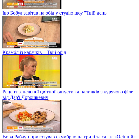
Іво Бобул завітав на обід у студію шоу "Твій день"
Крамбл із кабачків – Твій обід
Рецепт запеченої цвітної капусти та паличків з курячого філе
від Дар'ї Дорошкевич
Вова Рабчун приготував скумбрію на грилі та салат «Осінній»