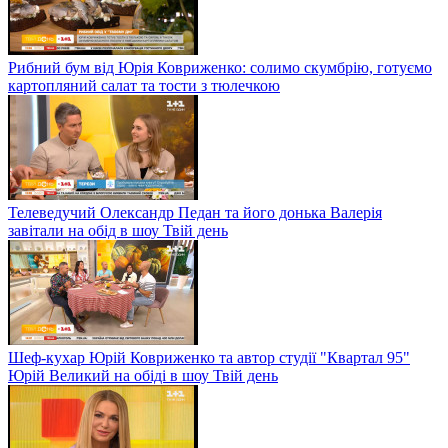
Рибний бум від Юрія Ковриженко: солимо скумбрію, готуємо
картопляний салат та тости з тюлечкою
Телеведучий Олександр Педан та його донька Валерія
завітали на обід в шоу Твій день
Шеф-кухар Юрій Ковриженко та автор студії "Квартал 95"
Юрій Великий на обіді в шоу Твій день