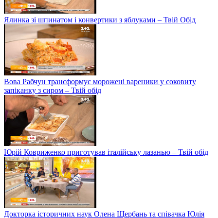
Ялинка зі шпинатом і конвертики з яблуками – Твій Обід
Вова Рабчун трансформує морожені вареники у соковиту
запіканку з сиром – Твій обід
Юрій Ковриженко приготував італійську лазанью – Твій обід
Докторка історичних наук Олена Щербань та співачка Юлія