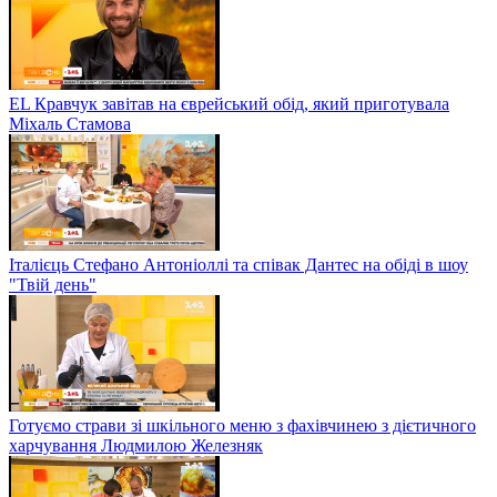
EL Кравчук завітав на єврейський обід, який приготувала
Міхаль Стамова
Італієць Стефано Антоніоллі та співак Дантес на обіді в шоу
"Твій день"
Готуємо страви зі шкільного меню з фахівчинею з дієтичного
харчування Людмилою Железняк