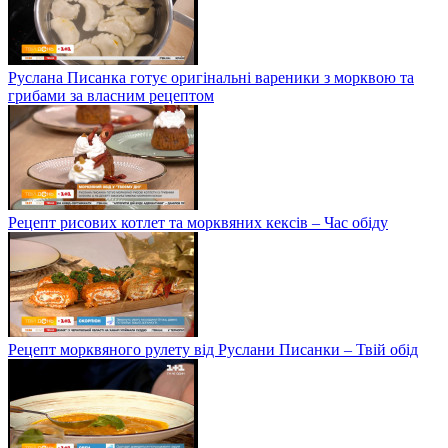
Руслана Писанка готує оригінальні вареники з морквою та
грибами за власним рецептом
Рецепт рисових котлет та морквяних кексів – Час обіду
Рецепт морквяного рулету від Руслани Писанки – Твій обід