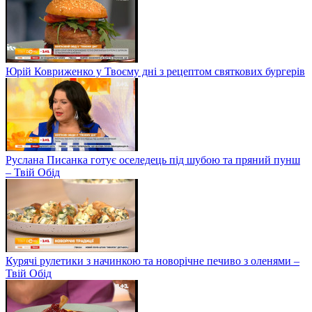
Юрій Ковриженко у Твоєму дні з рецептом святкових бургерів
Руслана Писанка готує оселедець під шубою та пряний пунш
– Твій Обід
Курячі рулетики з начинкою та новорічне печиво з оленями –
Твій Обід