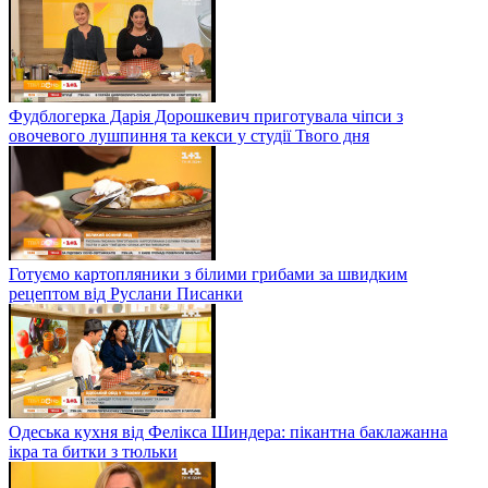
Фудблогерка Дарія Дорошкевич приготувала чіпси з
овочевого лушпиння та кекси у студії Твого дня
Готуємо картопляники з білими грибами за швидким
рецептом від Руслани Писанки
Одеська кухня від Фелікса Шиндера: пікантна баклажанна
ікра та битки з тюльки