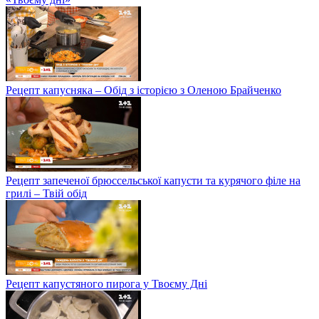
Рецепт капусняка – Обід з історією з Оленою Брайченко
Рецепт запеченої брюссельської капусти та курячого філе на
грилі – Твій обід
Рецепт капустяного пирога у Твоєму Дні