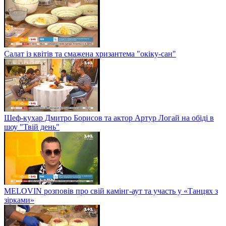
Салат із квітів та смажена хризантема "окіку-сан"
Шеф-кухар Дмитро Борисов та актор Артур Логай на обіді в
шоу "Твій день"
MELOVIN розповів про свій камінг-аут та участь у «Танцях з
зірками»