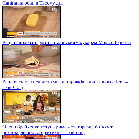
Саніна на обіді в Твоєму дні
Рецепт поленти фріти з італійським кухарем Марко Черветті
Рецепт супу з пельменями та пиріжків з листкового тіста –
Твій Обід
Олена Брайченко готує кримськотатарську боткху та
розповідає про історію каш – Твій обід