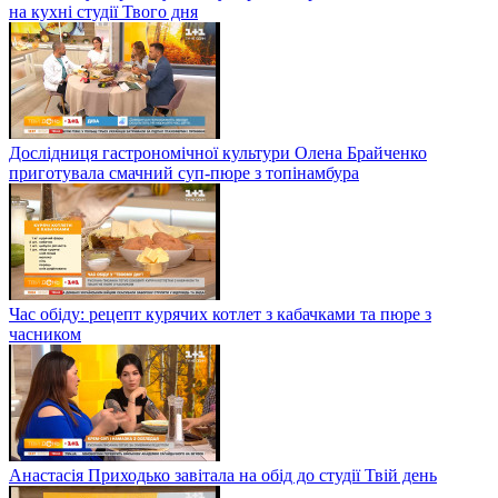
на кухні студії Твого дня
Дослідниця гастрономічної культури Олена Брайченко
приготувала смачний суп-пюре з топінамбура
Час обіду: рецепт курячих котлет з кабачками та пюре з
часником
Анастасія Приходько завітала на обід до студії Твій день