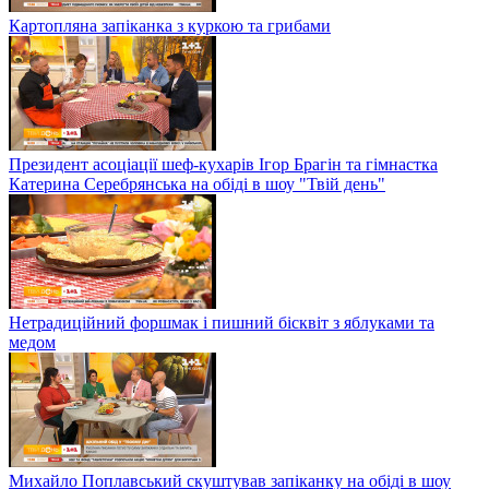
Картопляна запіканка з куркою та грибами
Президент асоціації шеф-кухарів Ігор Брагін та гімнастка
Катерина Серебрянська на обіді в шоу "Твій день"
Нетрадиційний форшмак і пишний бісквіт з яблуками та
медом
Михайло Поплавський скуштував запіканку на обіді в шоу