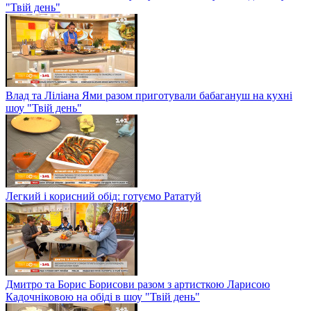
"Твій день"
Влад та Ліліана Ями разом приготували бабагануш на кухні
шоу "Твій день"
Легкий і корисний обід: готуємо Рататуй
Дмитро та Борис Борисови разом з артисткою Ларисою
Кадочніковою на обіді в шоу "Твій день"