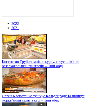
2022
2021
Костянтин Грубич запікає курку, готує олів’є та
безалкогольний глінтвейн – Твій обід
Євген Клопотенко тушкує Кальдейраду та шинкує
моркв’яний салат з карі – Твій обід