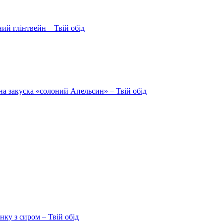
ий глінтвейн – Твій обід
на закуска «солоний Апельсин» – Твій обід
ку з сиром – Твій обід