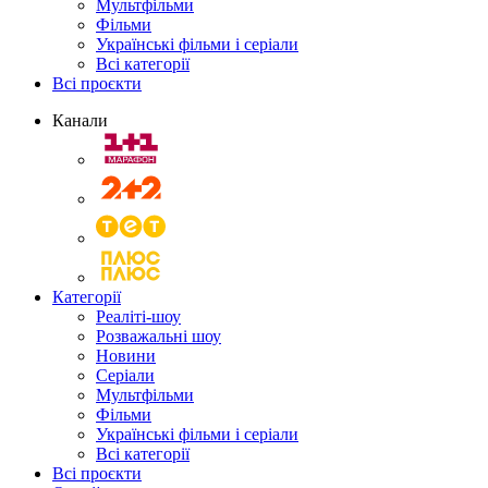
Мультфільми
Фільми
Українські фільми і серіали
Всі категорії
Всі проєкти
Канали
Категорії
Реаліті-шоу
Розважальні шоу
Новини
Серіали
Мультфільми
Фільми
Українські фільми і серіали
Всі категорії
Всі проєкти