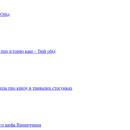
 Обід
про історію каш – Твій обід
іла про кризу в тривалих стосунках
шого шефа Вінниччини