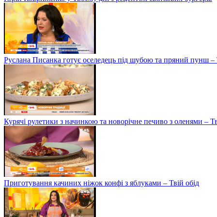
Руслана Писанка готує оселедець під шубою та пряний пунш – 
Курячі рулетики з начинкою та новорічне печиво з оленями – Т
Приготування качиних ніжок конфі з яблуками – Твій обід