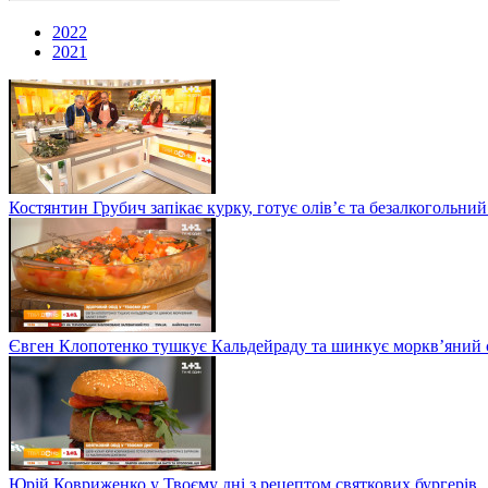
2022
2021
Костянтин Грубич запікає курку, готує олів’є та безалкогольний
Євген Клопотенко тушкує Кальдейраду та шинкує моркв’яний сал
Юрій Ковриженко у Твоєму дні з рецептом святкових бургерів