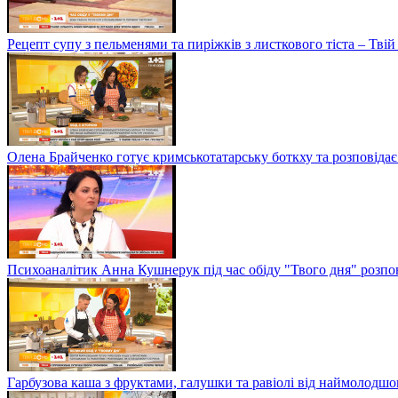
Рецепт супу з пельменями та пиріжків з листкового тіста – Твій
Олена Брайченко готує кримськотатарську боткху та розповідає 
Психоаналітик Анна Кушнерук під час обіду "Твого дня" розпов
Гарбузова каша з фруктами, галушки та равіолі від наймолод