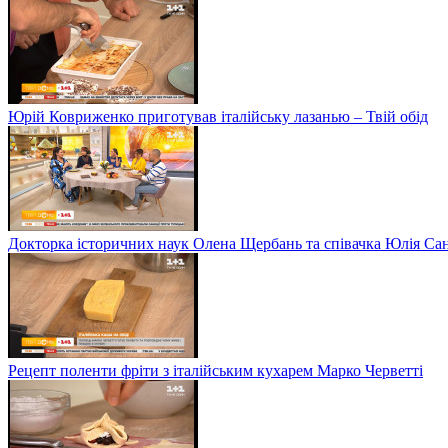
Юрій Ковриженко приготував італійську лазанью – Твій обід
Докторка історичних наук Олена Щербань та співачка Юлія Сані
Рецепт поленти фріти з італійським кухарем Марко Черветті