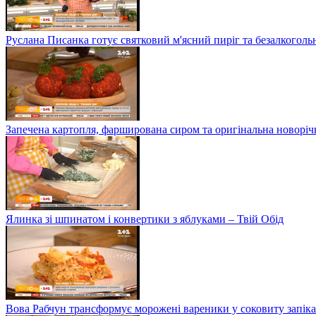
Руслана Писанка готує святковий м'ясний пиріг та безалкогольн
Запечена картопля, фарширована сиром та оригінальна новоріч
Ялинка зі шпинатом і конвертики з яблуками – Твій Обід
Вова Рабчун трансформує морожені вареники у соковиту запікан