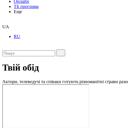
Онлайн
ТБ програма
Еще
UA
RU
Твій обід
Актори, телеведучі та співаки готують різноманітні страви разо