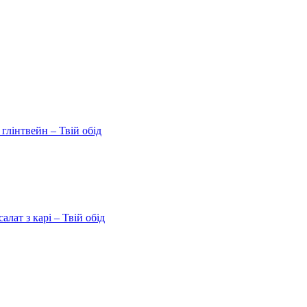
 глінтвейн – Твій обід
ат з карі – Твій обід