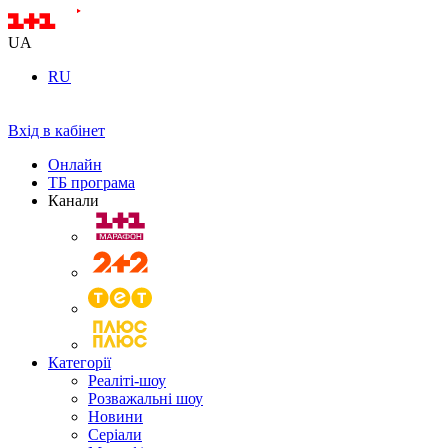
UA
RU
Вхід в кабінет
Онлайн
ТБ програма
Канали
Категорії
Реаліті-шоу
Розважальні шоу
Новини
Серіали