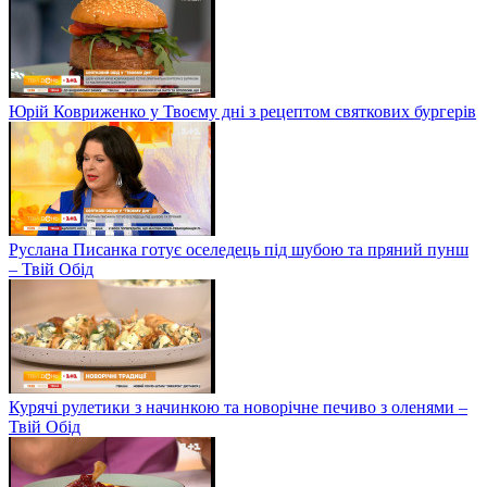
Юрій Ковриженко у Твоєму дні з рецептом святкових бургерів
Руслана Писанка готує оселедець під шубою та пряний пунш
– Твій Обід
Курячі рулетики з начинкою та новорічне печиво з оленями –
Твій Обід