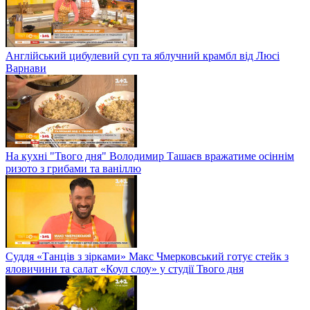
Англійський цибулевий суп та яблучний крамбл від Люсі
Варнави
На кухні "Твого дня" Володимир Ташаєв вражатиме осіннім
ризото з грибами та ваніллю
Суддя «Танців з зірками» Макс Чмерковський готує стейк з
яловичини та салат «Коул слоу» у студії Твого дня