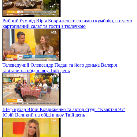
Рибний бум від Юрія Ковриженко: солимо скумбрію, готуємо
картопляний салат та тости з тюлечкою
Телеведучий Олександр Педан та його донька Валерія
завітали на обід в шоу Твій день
Шеф-кухар Юрій Ковриженко та автор студії "Квартал 95"
Юрій Великий на обіді в шоу Твій день