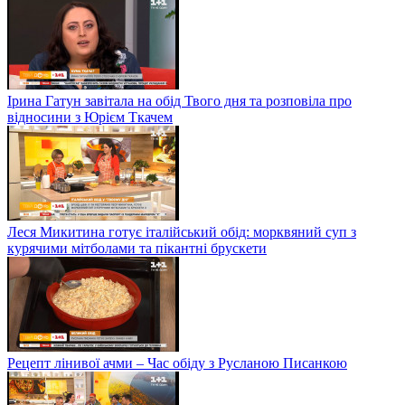
Ірина Гатун завітала на обід Твого дня та розповіла про
відносини з Юрієм Ткачем
Леся Микитина готує італійський обід: морквяний суп з
курячими мітболами та пікантні брускети
Рецепт лінивої ачми – Час обіду з Русланою Писанкою