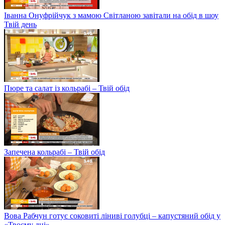
Іванна Онуфрійчук з мамою Світланою завітали на обід в шоу
Твій день
Пюре та салат із кольрабі – Твій обід
Запечена кольрабі – Твій обід
Вова Рабчун готує соковиті ліниві голубці – капустяний обід у
«Твоєму дні»