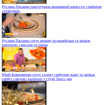
Руслана Писанка приготувала морквяний крем-суп з імбиром
і куркумою
Руслана Писанка готує моркву по-корейськи та запікає
картоплю з маслом та сиром
Юрій Ковриженко готує солону гарбузову кашу та запікає
гарбуз з медом і калиною у студії Твого дня