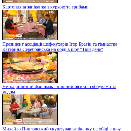
Картопляна запіканка з куркою та грибами
Президент асоціації шеф-кухарів Ігор Брагін та гімнастка
Катерина Серебрянська на обіді в шоу "Твій день"
Нетрадиційний форшмак і пишний бісквіт з яблуками та
медом
Михайло Поплавський скуштував запіканку на обіді в шоу