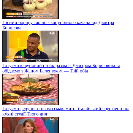
Пісний борщ у тарілі із капустяного качана від Дмитра
Борисова
Готуємо кавуновий стейк разом із Дмитром Борисовим та
обідаємо з Жаном Беленюком — Твій обід
Готуємо деруни з трьома смаками та італійський соус песто на
кухні студії Твого дня