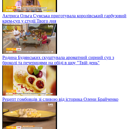
Актриса Ольга Сумська приготувала королівський гарбузовий
крем-суп у студії Твого дня
Родина Будянських скуштувала ароматний сирний суп з
броколі та печерицями на обіді в шоу "Твій день"
Рецепт гомбовців зі сливою від історика Олени Брайченко