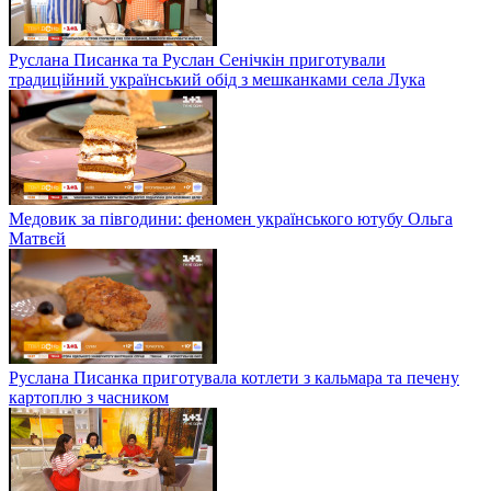
Руслана Писанка та Руслан Сенічкін приготували
традиційний український обід з мешканками села Лука
Медовик за півгодини: феномен українського ютубу Ольга
Матвєй
Руслана Писанка приготувала котлети з кальмара та печену
картоплю з часником