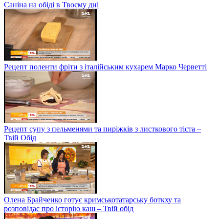
Саніна на обіді в Твоєму дні
Рецепт поленти фріти з італійським кухарем Марко Черветті
Рецепт супу з пельменями та пиріжків з листкового тіста –
Твій Обід
Олена Брайченко готує кримськотатарську боткху та
розповідає про історію каш – Твій обід