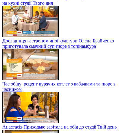
на кухні студії Твого дня
Дослідниця гастрономічної культури Олена Брайченко
приготувала смачний суп-пюре з топінамбура
Час обіду: рецепт курячих котлет з кабачками та пюре з
часником
Анастасія Приходько завітала на обід до студії Твій день