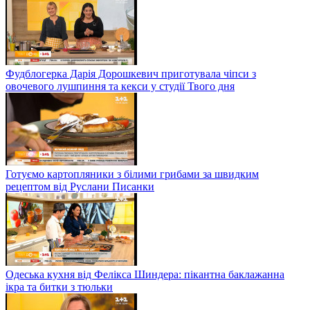
Фудблогерка Дарія Дорошкевич приготувала чіпси з
овочевого лушпиння та кекси у студії Твого дня
Готуємо картопляники з білими грибами за швидким
рецептом від Руслани Писанки
Одеська кухня від Фелікса Шиндера: пікантна баклажанна
ікра та битки з тюльки