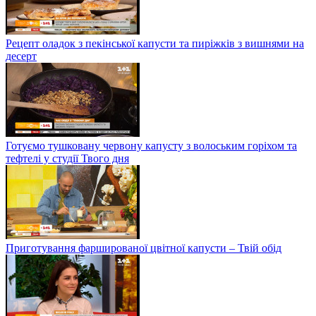
Рецепт оладок з пекінської капусти та пиріжків з вишнями на
десерт
Готуємо тушковану червону капусту з волоським горіхом та
тефтелі у студії Твого дня
Приготування фаршированої цвітної капусти – Твій обід