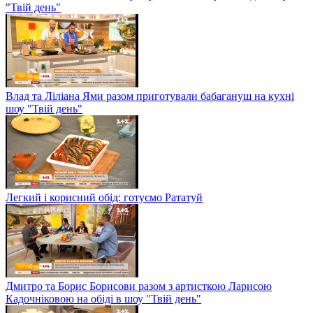
"Твій день"
Влад та Ліліана Ями разом приготували бабагануш на кухні
шоу "Твій день"
Легкий і корисний обід: готуємо Рататуй
Дмитро та Борис Борисови разом з артисткою Ларисою
Кадочніковою на обіді в шоу "Твій день"