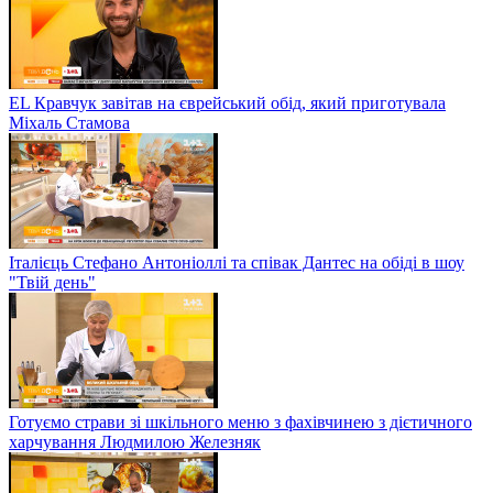
EL Кравчук завітав на єврейський обід, який приготувала
Міхаль Стамова
Італієць Стефано Антоніоллі та співак Дантес на обіді в шоу
"Твій день"
Готуємо страви зі шкільного меню з фахівчинею з дієтичного
харчування Людмилою Железняк