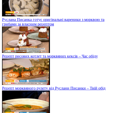
Руслана Писанка готує оригінальні вареники з морквою та
грибами за власним рецептом
Рецепт рисових котлет та морквяних кексів – Час обіду
Рецепт морквяного рулету від Руслани Писанки – Твій обід