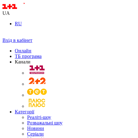
UA
RU
Вхід в кабінет
Онлайн
ТБ програма
Канали
Категорії
Реаліті-шоу
Розважальні шоу
Новини
Серіали