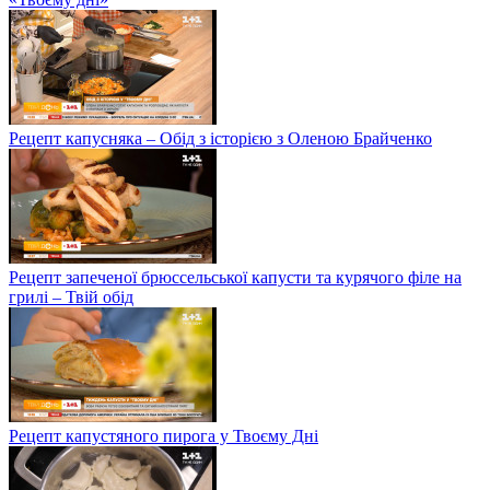
Рецепт капусняка – Обід з історією з Оленою Брайченко
Рецепт запеченої брюссельської капусти та курячого філе на
грилі – Твій обід
Рецепт капустяного пирога у Твоєму Дні