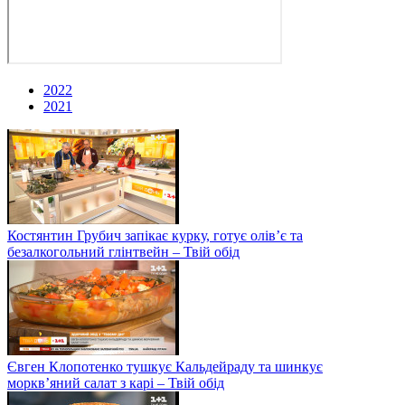
2022
2021
Костянтин Грубич запікає курку, готує олів’є та
безалкогольний глінтвейн – Твій обід
Євген Клопотенко тушкує Кальдейраду та шинкує
моркв’яний салат з карі – Твій обід