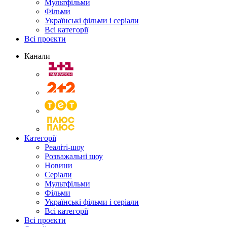
Мультфільми
Фільми
Українські фільми і серіали
Всі категорії
Всі проєкти
Канали
Категорії
Реаліті-шоу
Розважальні шоу
Новини
Серіали
Мультфільми
Фільми
Українські фільми і серіали
Всі категорії
Всі проєкти