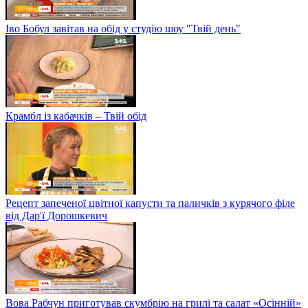
Іво Бобул завітав на обід у студію шоу "Твій день"
Крамбл із кабачків – Твій обід
Рецепт запеченої цвітної капусти та паличків з курячого філе
від Дар'ї Дорошкевич
Вова Рабчун приготував скумбрію на грилі та салат «Осінній»