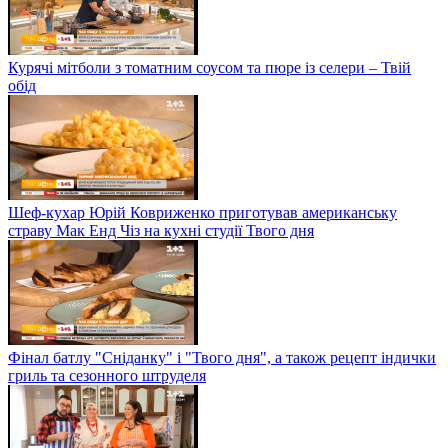
Курячі мітболи з томатним соусом та пюре із селери – Твій
обід
Шеф-кухар Юрій Ковриженко приготував американську
страву Мак Енд Чіз на кухні студії Твого дня
Фінал батлу "Сніданку" і "Твого дня", а також рецепт індички
гриль та сезонного штруделя