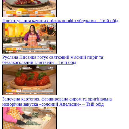
Приготування качиних ніжок конфі з яблуками – Твій обід
Руслана Писанка готує святковий м'ясний пиріг та
безалкогольний глінтвейн – Твій обід
Запечена картопля, фарширована сиром та оригінальна
новорічна закуска «солоний Апельсин» – Твій обід