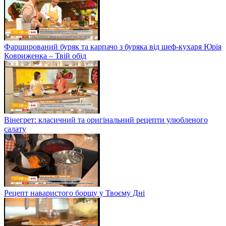
Фарширований буряк та карпачо з буряка від шеф-кухаря Юрія
Ковриженка – Твій обід
Вінегрет: класичний та оригінальний рецепти улюбленого
салату
Рецепт наваристого борщу у Твоєму Дні