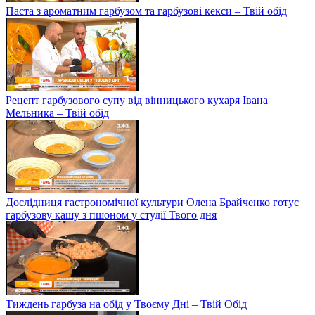
Паста з ароматним гарбузом та гарбузові кекси – Твій обід
Рецепт гарбузового супу від вінницького кухаря Івана
Мельника – Твій обід
Дослідниця гастрономічної культури Олена Брайченко готує
гарбузову кашу з пшоном у студії Твого дня
Тиждень гарбуза на обід у Твоєму Дні – Твій Обід