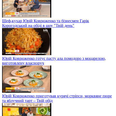
Шеф-кухар Юрій Ковриженко та бізнесмен Гарік
Корогодський на обіді в шоу "Твій день"
Юрій Ковриженко готує пасту ала помодоро з моцарелою,
виготовлену власноруч
Юрій Ковриженко приготував курячі стріпси, морквяне пюре
та яблучний тарт – Твій обід