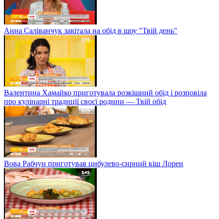
Анна Саліванчук завітала на обід в шоу "Твій день"
Валентина Хамайко приготувала розкішний обід і розповіла
про кулінарні традиції своєї родини — Твій обід
Вова Рабчун приготував цибулево-сирний кіш Лорен