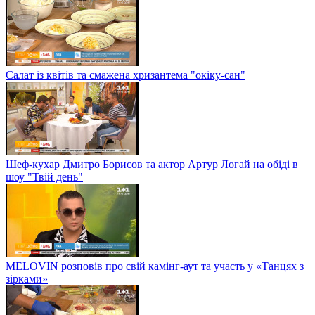
Салат із квітів та смажена хризантема "окіку-сан"
Шеф-кухар Дмитро Борисов та актор Артур Логай на обіді в
шоу "Твій день"
MELOVIN розповів про свій камінг-аут та участь у «Танцях з
зірками»