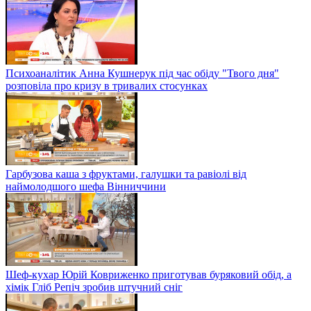
Психоаналітик Анна Кушнерук під час обіду "Твого дня"
розповіла про кризу в тривалих стосунках
Гарбузова каша з фруктами, галушки та равіолі від
наймолодшого шефа Вінниччини
Шеф-кухар Юрій Ковриженко приготував буряковий обід, а
хімік Гліб Репіч зробив штучний сніг