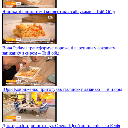
Ялинка зі шпинатом і конвертики з яблуками – Твій Обід
Вова Рабчун трансформує морожені вареники у соковиту
запіканку з сиром – Твій обід
Юрій Ковриженко приготував італійську лазанью – Твій обід
Докторка історичних наук Олена Щербань та співачка Юлія