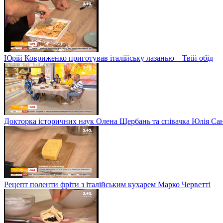
Юрій Ковриженко приготував італійську лазанью – Твій обід
Докторка історичних наук Олена Щербань та співачка Юлія Сані
Рецепт поленти фріти з італійським кухарем Марко Черветті