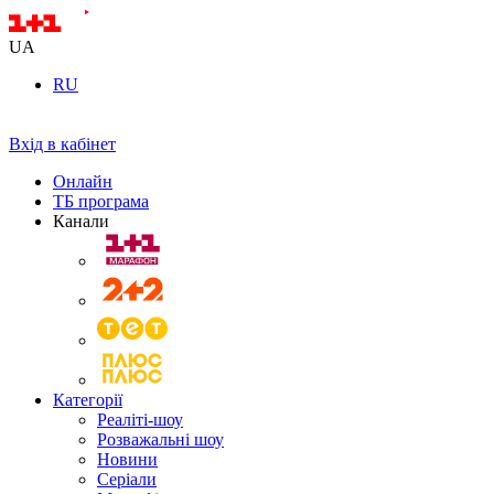
UA
RU
Вхід в кабінет
Онлайн
ТБ програма
Канали
Категорії
Реаліті-шоу
Розважальні шоу
Новини
Серіали