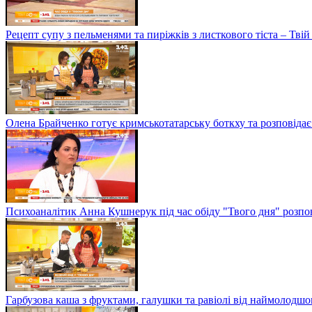
Рецепт супу з пельменями та пиріжків з листкового тіста – Твій
Олена Брайченко готує кримськотатарську боткху та розповідає 
Психоаналітик Анна Кушнерук під час обіду "Твого дня" розпов
Гарбузова каша з фруктами, галушки та равіолі від наймолод