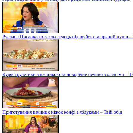
Руслана Писанка готує оселедець під шубою та пряний пунш – 
Курячі рулетики з начинкою та новорічне печиво з оленями – Т
Приготування качиних ніжок конфі з яблуками – Твій обід