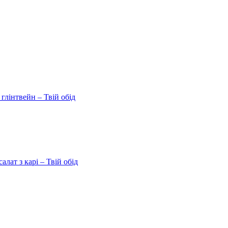
 глінтвейн – Твій обід
ат з карі – Твій обід