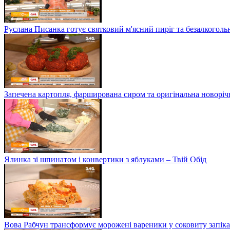
Руслана Писанка готує святковий м'ясний пиріг та безалкогольн
Запечена картопля, фарширована сиром та оригінальна новоріч
Ялинка зі шпинатом і конвертики з яблуками – Твій Обід
Вова Рабчун трансформує морожені вареники у соковиту запікан