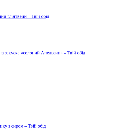
ий глінтвейн – Твій обід
на закуска «солоний Апельсин» – Твій обід
ку з сиром – Твій обід