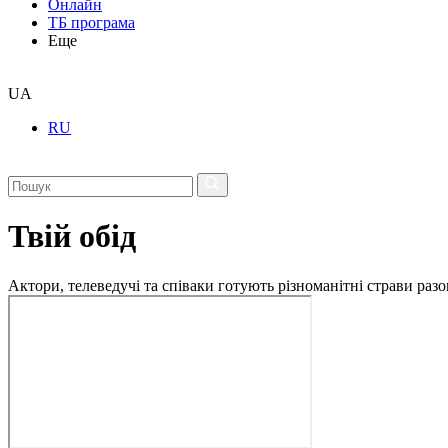
Онлайн
ТБ програма
Еще
UA
RU
Твій обід
Актори, телеведучі та співаки готують різноманітні страви разо