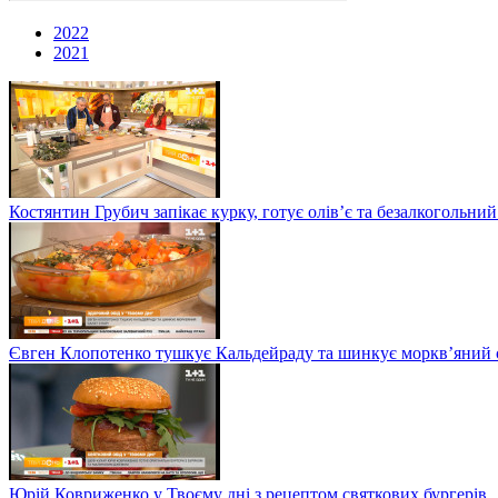
2022
2021
Костянтин Грубич запікає курку, готує олів’є та безалкогольний
Євген Клопотенко тушкує Кальдейраду та шинкує моркв’яний сал
Юрій Ковриженко у Твоєму дні з рецептом святкових бургерів