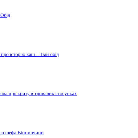
 Обід
про історію каш – Твій обід
іла про кризу в тривалих стосунках
шого шефа Вінниччини