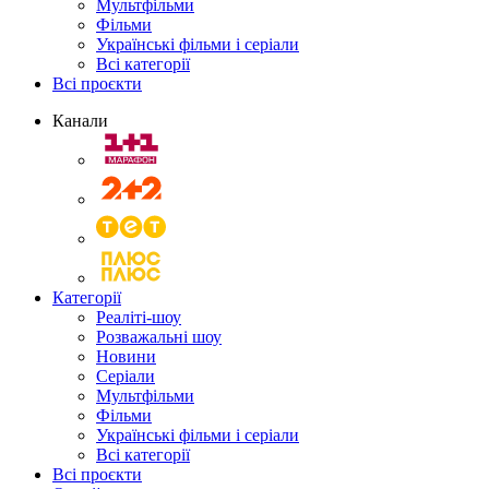
Мультфільми
Фільми
Українські фільми і серіали
Всі категорії
Всі проєкти
Канали
Категорії
Реаліті-шоу
Розважальні шоу
Новини
Серіали
Мультфільми
Фільми
Українські фільми і серіали
Всі категорії
Всі проєкти