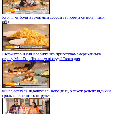
Курячі мітболи з томатним соусом та пюре із селери – Твій
обід
Шеф-кухар Юрій Ковриженко приготував американську
страву Мак Енд Чіз на кухні студії Твого дня
Фінал батлу "Сніданку" і "Твого дня", а також рецепт індички
гриль та сезонного штруделя