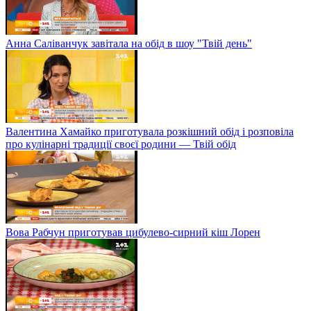
Анна Саліванчук завітала на обід в шоу "Твій день"
Валентина Хамайко приготувала розкішний обід і розповіла
про кулінарні традиції своєї родини — Твій обід
Вова Рабчун приготував цибулево-сирний кіш Лорен