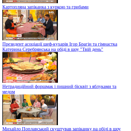
Картопляна запіканка з куркою та грибами
Президент асоціації шеф-кухарів Ігор Брагін та гімнастка
Катерина Серебрянська на обіді в шоу "Твій день"
Нетрадиційний форшмак і пишний бісквіт з яблуками та
медом
Михайло Поплавський скуштував запіканку на обіді в шоу