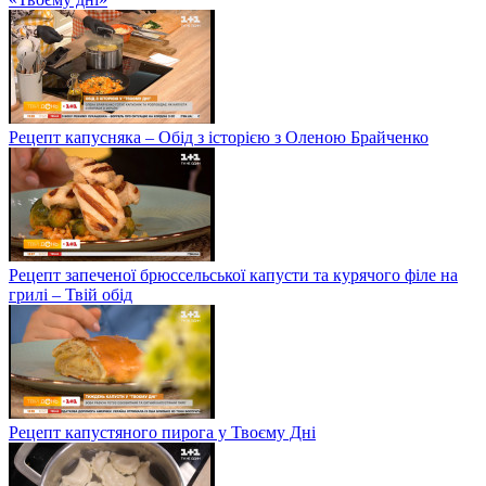
Рецепт капусняка – Обід з історією з Оленою Брайченко
Рецепт запеченої брюссельської капусти та курячого філе на
грилі – Твій обід
Рецепт капустяного пирога у Твоєму Дні