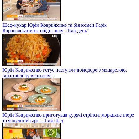
Шеф-кухар Юрій Ковриженко та бізнесмен Гарік
Корогодський на обіді в шоу "Твій день"
Юрій Ковриженко готує пасту ала помодоро з моцарелою,
виготовлену власноруч
Юрій Ковриженко приготував курячі стріпси, морквяне пюре
та яблучний тарт – Твій обід