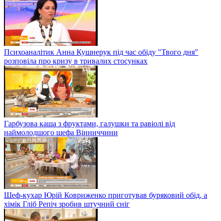
Психоаналітик Анна Кушнерук під час обіду "Твого дня"
розповіла про кризу в тривалих стосунках
Гарбузова каша з фруктами, галушки та равіолі від
наймолодшого шефа Вінниччини
Шеф-кухар Юрій Ковриженко приготував буряковий обід, а
хімік Гліб Репіч зробив штучний сніг