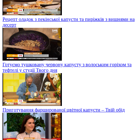
Рецепт оладок з пекінської капусти та пиріжків з вишнями на
десерт
Готуємо тушковану червону капусту з волоським горіхом та
тефтелі у студії Твого дня
Приготування фаршированої цвітної капусти – Твій обід