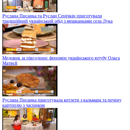
Руслана Писанка та Руслан Сенічкін приготували
традиційний український обід з мешканками села Лука
Медовик за півгодини: феномен українського ютубу Ольга
Матвєй
Руслана Писанка приготувала котлети з кальмара та печену
картоплю з часником