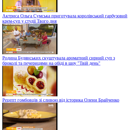
Актриса Ольга Сумська приготувала королівський гарбузовий
крем-суп у студії Твого дня
Родина Будянських скуштувала ароматний сирний суп з
броколі та печерицями на обіді в шоу "Твій день"
Рецепт гомбовців зі сливою від історика Олени Брайченко