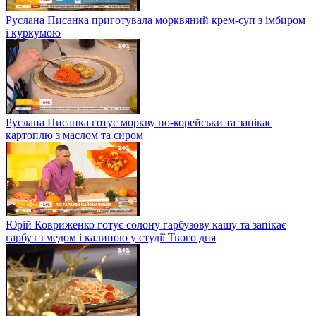
Руслана Писанка приготувала морквяний крем-суп з імбиром
і куркумою
Руслана Писанка готує моркву по-корейськи та запікає
картоплю з маслом та сиром
Юрій Ковриженко готує солону гарбузову кашу та запікає
гарбуз з медом і калиною у студії Твого дня