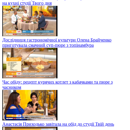
на кухні студії Твого дня
Дослідниця гастрономічної культури Олена Брайченко
приготувала смачний суп-пюре з топінамбура
Час обіду: рецепт курячих котлет з кабачками та пюре з
часником
Анастасія Приходько завітала на обід до студії Твій день