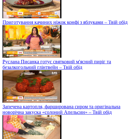
Приготування качиних ніжок конфі з яблуками – Твій обід
Руслана Писанка готує святковий м'ясний пиріг та
безалкогольний глінтвейн – Твій обід
Запечена картопля, фарширована сиром та оригінальна
новорічна закуска «солоний Апельсин» – Твій обід