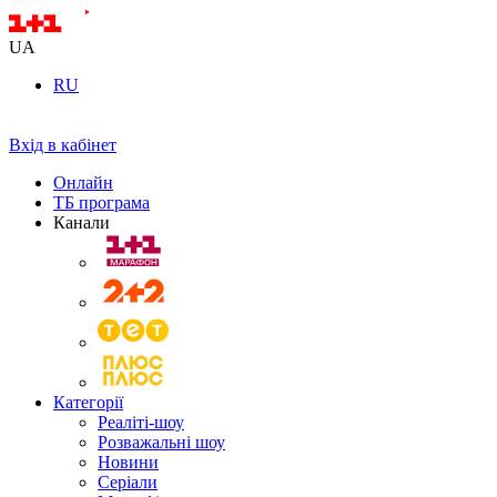
UA
RU
Вхід в кабінет
Онлайн
ТБ програма
Канали
Категорії
Реаліті-шоу
Розважальні шоу
Новини
Серіали