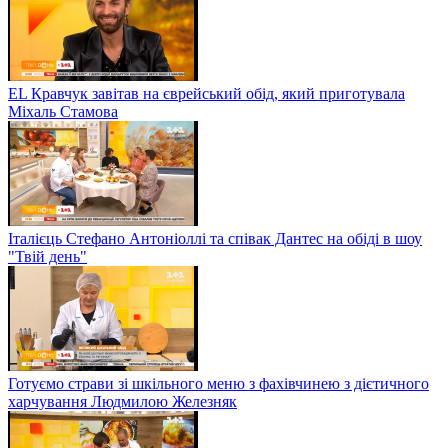
EL Кравчук завітав на єврейський обід, який приготувала
Міхаль Стамова
Італієць Стефано Антоніоллі та співак Дантес на обіді в шоу
"Твій день"
Готуємо страви зі шкільного меню з фахівчинею з дієтичного
харчування Людмилою Железняк