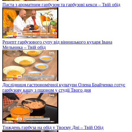
Паста з ароматним гарбузом та гарбузові кекси – Твій обід
Рецепт гарбузового супу від вінницького кухаря Івана
Мельника – Твій обід
Дослідниця гастрономічної культури Олена Брайченко готує
гарбузову кашу з пшоном у студії Твого дня
Тиждень гарбуза на обід у Твоєму Дні – Твій Обід