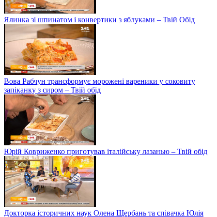
Ялинка зі шпинатом і конвертики з яблуками – Твій Обід
Вова Рабчун трансформує морожені вареники у соковиту
запіканку з сиром – Твій обід
Юрій Ковриженко приготував італійську лазанью – Твій обід
Докторка історичних наук Олена Щербань та співачка Юлія