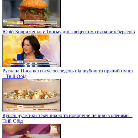
Юрій Ковриженко у Твоєму дні з рецептом святкових бургерів
Руслана Писанка готує оселедець під шубою та пряний пунш
– Твій Обід
Курячі рулетики з начинкою та новорічне печиво з оленями –
Твій Обід