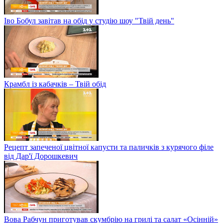
Іво Бобул завітав на обід у студію шоу "Твій день"
Крамбл із кабачків – Твій обід
Рецепт запеченої цвітної капусти та паличків з курячого філе
від Дар'ї Дорошкевич
Вова Рабчун приготував скумбрію на грилі та салат «Осінній»