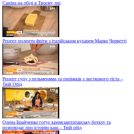
Саніна на обіді в Твоєму дні
Рецепт поленти фріти з італійським кухарем Марко Черветті
Рецепт супу з пельменями та пиріжків з листкового тіста –
Твій Обід
Олена Брайченко готує кримськотатарську боткху та
розповідає про історію каш – Твій обід