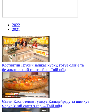
2022
2021
Костянтин Грубич запікає курку, готує олів’є та
безалкогольний глінтвейн – Твій обід
Євген Клопотенко тушкує Кальдейраду та шинкує
моркв’яний салат з карі – Твій обід