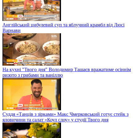
Англійський цибулевий суп та яблучний крамбл від Люсі
Варнави
На кухні "Твого дня" Володимир Ташаєв вражатиме осіннім
ризото з грибами та ваніллю
Суддя «Танців з зірками» Макс Чмерковський готує стейк з
яловичини та салат «Коул слоу» у студії Твого дня