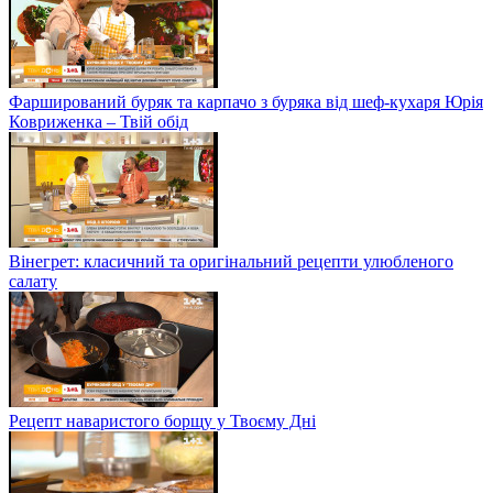
Фарширований буряк та карпачо з буряка від шеф-кухаря Юрія
Ковриженка – Твій обід
Вінегрет: класичний та оригінальний рецепти улюбленого
салату
Рецепт наваристого борщу у Твоєму Дні