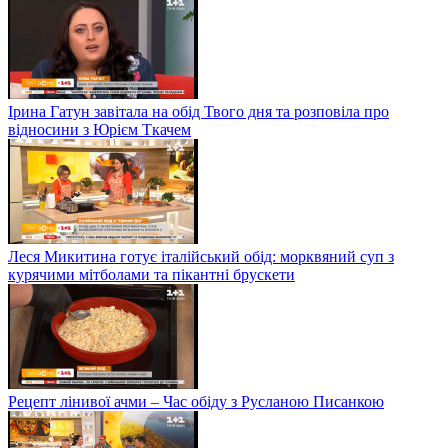
Ірина Гатун завітала на обід Твого дня та розповіла про
відносини з Юрієм Ткачем
Леся Микитина готує італійський обід: морквяний суп з
курячими мітболами та пікантні брускети
Рецепт лінивої ачми – Час обіду з Русланою Писанкою