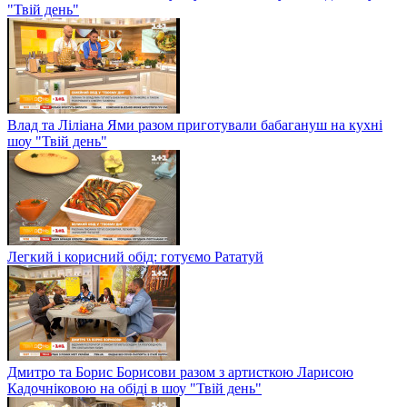
"Твій день"
Влад та Ліліана Ями разом приготували бабагануш на кухні
шоу "Твій день"
Легкий і корисний обід: готуємо Рататуй
Дмитро та Борис Борисови разом з артисткою Ларисою
Кадочніковою на обіді в шоу "Твій день"