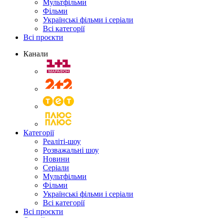
Мультфільми
Фільми
Українські фільми і серіали
Всі категорії
Всі проєкти
Канали
Категорії
Реаліті-шоу
Розважальні шоу
Новини
Серіали
Мультфільми
Фільми
Українські фільми і серіали
Всі категорії
Всі проєкти