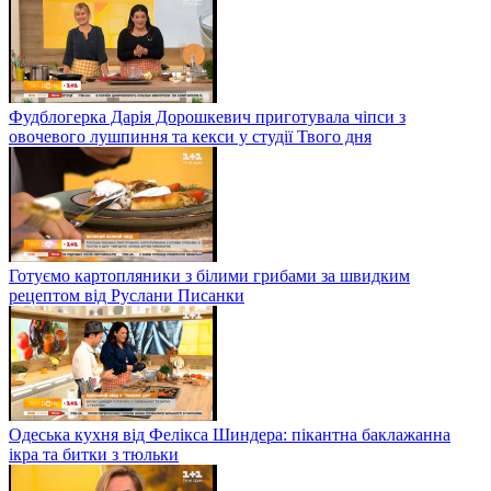
Фудблогерка Дарія Дорошкевич приготувала чіпси з
овочевого лушпиння та кекси у студії Твого дня
Готуємо картопляники з білими грибами за швидким
рецептом від Руслани Писанки
Одеська кухня від Фелікса Шиндера: пікантна баклажанна
ікра та битки з тюльки