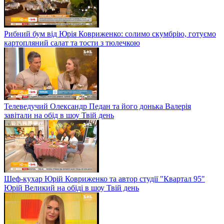
Рибний бум від Юрія Ковриженко: солимо скумбрію, готуємо
картопляний салат та тости з тюлечкою
Телеведучий Олександр Педан та його донька Валерія
завітали на обід в шоу Твій день
Шеф-кухар Юрій Ковриженко та автор студії "Квартал 95"
Юрій Великий на обіді в шоу Твій день