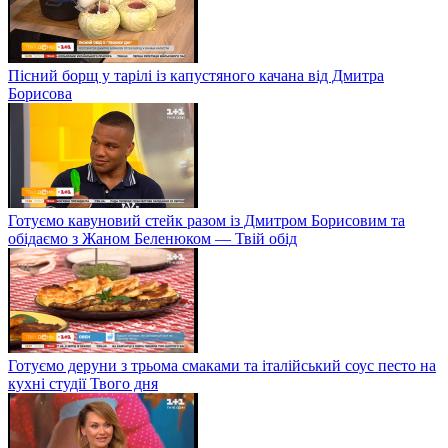
Пісний борщ у тарілі із капустяного качана від Дмитра
Борисова
Готуємо кавуновий стейк разом із Дмитром Борисовим та
обідаємо з Жаном Беленюком — Твій обід
Готуємо деруни з трьома смаками та італійський соус песто на
кухні студії Твого дня