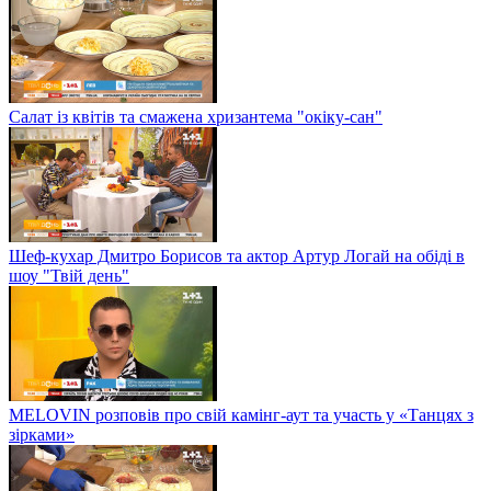
Салат із квітів та смажена хризантема "окіку-сан"
Шеф-кухар Дмитро Борисов та актор Артур Логай на обіді в
шоу "Твій день"
MELOVIN розповів про свій камінг-аут та участь у «Танцях з
зірками»