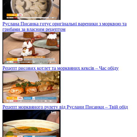
Руслана Писанка готує оригінальні вареники з морквою та
грибами за власним рецептом
Рецепт рисових котлет та морквяних кексів – Час обіду
Рецепт морквяного рулету від Руслани Писанки – Твій обід