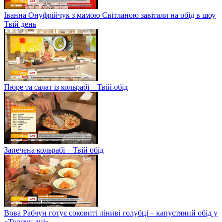
Іванна Онуфрійчук з мамою Світланою завітали на обід в шоу
Твій день
Пюре та салат із кольрабі – Твій обід
Запечена кольрабі – Твій обід
Вова Рабчун готує соковиті ліниві голубці – капустяний обід у
«Твоєму дні»