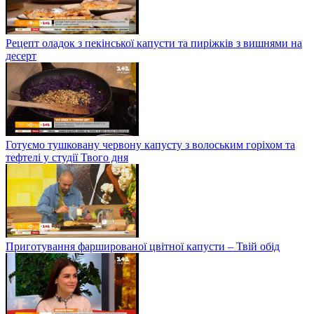
Рецепт оладок з пекінської капусти та пиріжків з вишнями на
десерт
Готуємо тушковану червону капусту з волоським горіхом та
тефтелі у студії Твого дня
Приготування фаршированої цвітної капусти – Твій обід