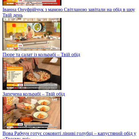
Іванна Онуфрійчук з мамою Світланою завітали на обід в шоу
Твій день
Пюре та салат із кольрабі – Твій обід
Запечена кольрабі – Твій обід
Вова Рабчун готує соковиті ліниві голубці – капустяний обід у
«Твоєму дні»