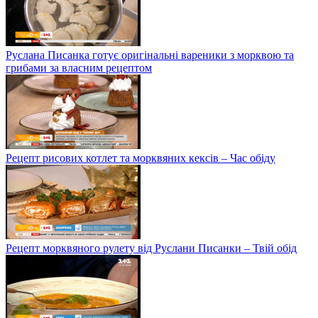
Руслана Писанка готує оригінальні вареники з морквою та
грибами за власним рецептом
Рецепт рисових котлет та морквяних кексів – Час обіду
Рецепт морквяного рулету від Руслани Писанки – Твій обід