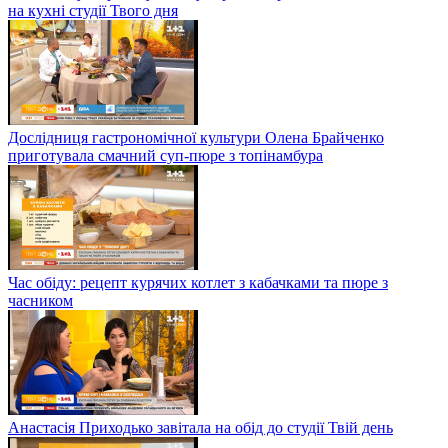
на кухні студії Твого дня
Дослідниця гастрономічної культури Олена Брайченко
приготувала смачний суп-пюре з топінамбура
Час обіду: рецепт курячих котлет з кабачками та пюре з
часником
Анастасія Приходько завітала на обід до студії Твій день