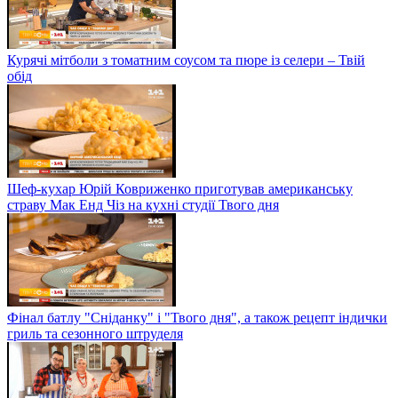
Курячі мітболи з томатним соусом та пюре із селери – Твій
обід
Шеф-кухар Юрій Ковриженко приготував американську
страву Мак Енд Чіз на кухні студії Твого дня
Фінал батлу "Сніданку" і "Твого дня", а також рецепт індички
гриль та сезонного штруделя