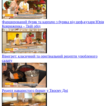
Фарширований буряк та карпачо з буряка від шеф-кухаря Юрія
Ковриженка – Твій обід
Вінегрет: класичний та оригінальний рецепти улюбленого
салату
Рецепт наваристого борщу у Твоєму Дні