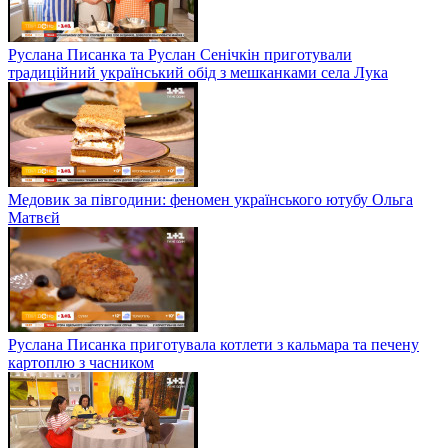
Руслана Писанка та Руслан Сенічкін приготували
традиційний український обід з мешканками села Лука
Медовик за півгодини: феномен українського ютубу Ольга
Матвєй
Руслана Писанка приготувала котлети з кальмара та печену
картоплю з часником