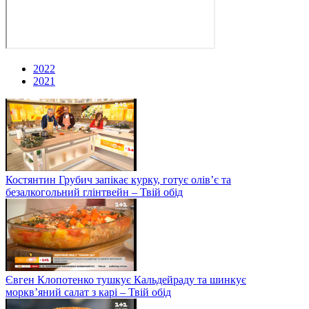
2022
2021
Костянтин Грубич запікає курку, готує олів’є та
безалкогольний глінтвейн – Твій обід
Євген Клопотенко тушкує Кальдейраду та шинкує
моркв’яний салат з карі – Твій обід