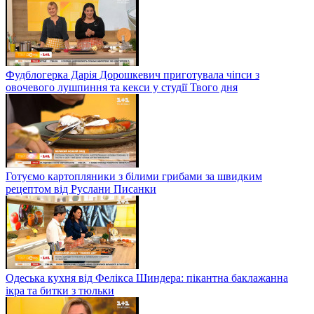
Фудблогерка Дарія Дорошкевич приготувала чіпси з
овочевого лушпиння та кекси у студії Твого дня
Готуємо картопляники з білими грибами за швидким
рецептом від Руслани Писанки
Одеська кухня від Фелікса Шиндера: пікантна баклажанна
ікра та битки з тюльки