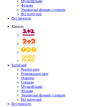
Мультфільми
Фільми
Українські фільми і серіали
Всі категорії
Всі проєкти
Канали
Категорії
Реаліті-шоу
Розважальні шоу
Новини
Серіали
Мультфільми
Фільми
Українські фільми і серіали
Всі категорії
Всі проєкти