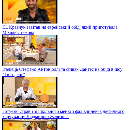
EL Кравчук завітав на єврейський обід, який приготувала
Міхаль Стамова
Італієць Стефано Антоніоллі та співак Дантес на обіді в шоу
"Твій день"
Готуємо страви зі шкільного меню з фахівчинею з дієтичного
харчування Людмилою Железняк