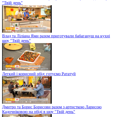
"Твій день"
Влад та Ліліана Ями разом приготували бабагануш на кухні
шоу "Твій день"
Легкий і корисний обід: готуємо Рататуй
Дмитро та Борис Борисови разом з артисткою Ларисою
Кадочніковою на обіді в шоу "Твій день"