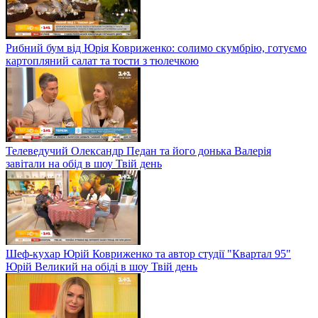
Рибний бум від Юрія Ковриженко: солимо скумбрію, готуємо
картопляний салат та тости з тюлечкою
Телеведучий Олександр Педан та його донька Валерія
завітали на обід в шоу Твій день
Шеф-кухар Юрій Ковриженко та автор студії "Квартал 95"
Юрій Великий на обіді в шоу Твій день