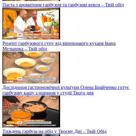
Паста з ароматним гарбузом та гарбузові кекси – Твій обід
Рецепт гарбузового супу від вінницького кухаря Івана
Мельника – Твій обід
Дослідниця гастрономічної культури Олена Брайченко готує
гарбузову кашу з пшоном у студії Твого дня
Тиждень гарбуза на обід у Твоєму Дні – Твій Обід