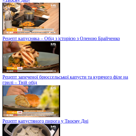
Рецепт капусняка – Обід з історією з Оленою Брайченко
Рецепт запеченої брюссельської капусти та курячого філе на
грилі – Твій обід
Рецепт капустяного пирога у Твоєму Дні