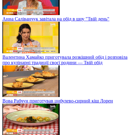
Анна Саліванчук завітала на обід в шоу "Твій день"
Валентина Хамайко приготувала розкішний обід і розповіла
про кулінарні традиції своєї родини — Твій обід
Вова Рабчун приготував цибулево-сирний кіш Лорен