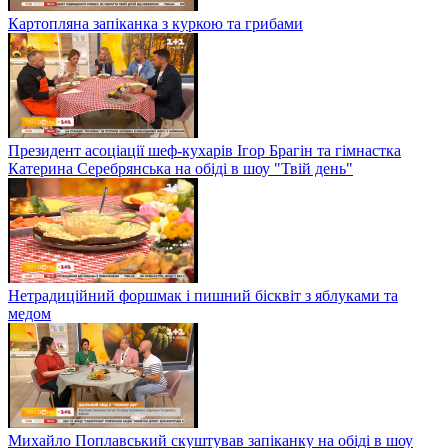
Картопляна запіканка з куркою та грибами
Президент асоціації шеф-кухарів Ігор Брагін та гімнастка
Катерина Серебрянська на обіді в шоу "Твій день"
Нетрадиційний форшмак і пишний бісквіт з яблуками та
медом
Михайло Поплавський скуштував запіканку на обіді в шоу