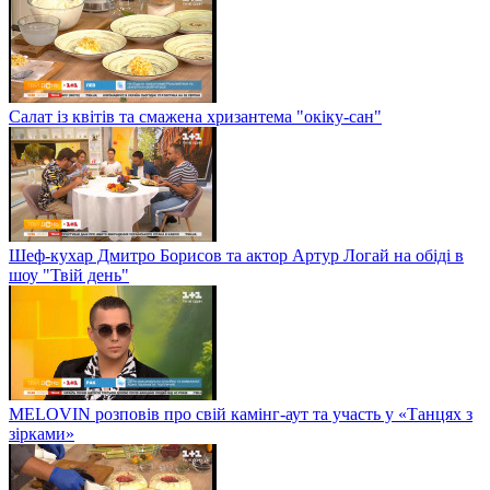
Салат із квітів та смажена хризантема "окіку-сан"
Шеф-кухар Дмитро Борисов та актор Артур Логай на обіді в
шоу "Твій день"
MELOVIN розповів про свій камінг-аут та участь у «Танцях з
зірками»