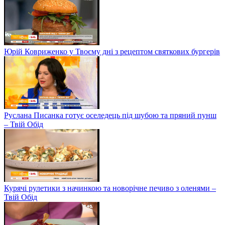
Юрій Ковриженко у Твоєму дні з рецептом святкових бургерів
Руслана Писанка готує оселедець під шубою та пряний пунш
– Твій Обід
Курячі рулетики з начинкою та новорічне печиво з оленями –
Твій Обід