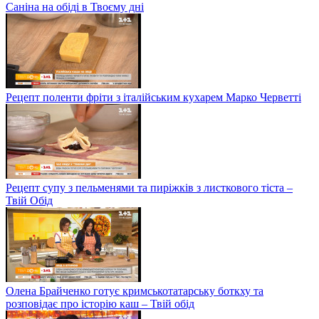
Саніна на обіді в Твоєму дні
Рецепт поленти фріти з італійським кухарем Марко Черветті
Рецепт супу з пельменями та пиріжків з листкового тіста –
Твій Обід
Олена Брайченко готує кримськотатарську боткху та
розповідає про історію каш – Твій обід