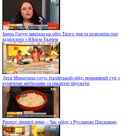
Ірина Гатун завітала на обід Твого дня та розповіла про
відносини з Юрієм Ткачем
Леся Микитина готує італійський обід: морквяний суп з
курячими мітболами та пікантні брускети
Рецепт лінивої ачми – Час обіду з Русланою Писанкою