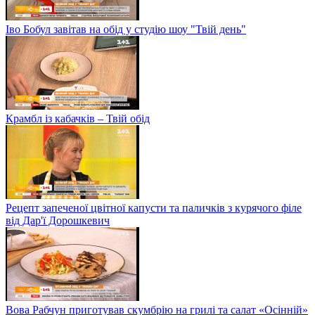
Іво Бобул завітав на обід у студію шоу "Твій день"
Крамбл із кабачків – Твій обід
Рецепт запеченої цвітної капусти та паличків з курячого філе
від Дар'ї Дорошкевич
Вова Рабчун приготував скумбрію на грилі та салат «Осінній»