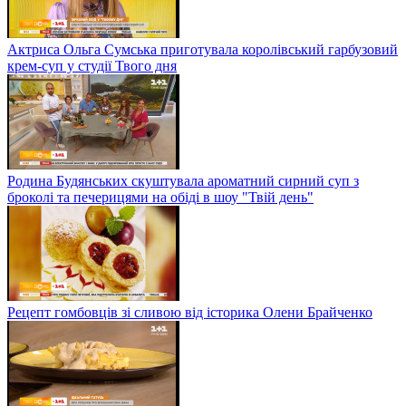
Актриса Ольга Сумська приготувала королівський гарбузовий
крем-суп у студії Твого дня
Родина Будянських скуштувала ароматний сирний суп з
броколі та печерицями на обіді в шоу "Твій день"
Рецепт гомбовців зі сливою від історика Олени Брайченко