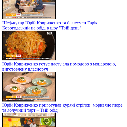
Шеф-кухар Юрій Ковриженко та бізнесмен Гарік
Корогодський на обіді в шоу "Твій день"
Юрій Ковриженко готує пасту ала помодоро з моцарелою,
виготовлену власноруч
Юрій Ковриженко приготував курячі стріпси, морквяне пюре
та яблучний тарт – Твій обід