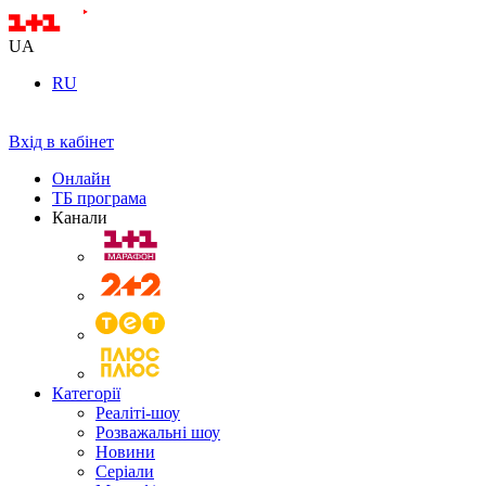
UA
RU
Вхід в кабінет
Онлайн
ТБ програма
Канали
Категорії
Реаліті-шоу
Розважальні шоу
Новини
Серіали