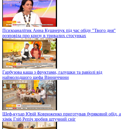
Психоаналітик Анна Кушнерук під час обіду "Твого дня"
розповіла про кризу в тривалих стосунках
Гарбузова каша з фруктами, галушки та равіолі від
наймолодшого шефа Вінниччини
Шеф-кухар Юрій Ковриженко приготував буряковий обід, а
хімік Гліб Репіч зробив штучний сніг