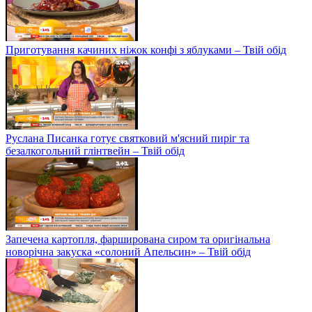
Приготування качиних ніжок конфі з яблуками – Твій обід
Руслана Писанка готує святковий м'ясний пиріг та
безалкогольний глінтвейн – Твій обід
Запечена картопля, фарширована сиром та оригінальна
новорічна закуска «солоний Апельсин» – Твій обід