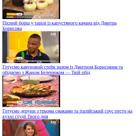
Пісний борщ у тарілі із капустяного качана від Дмитра
Борисова
Готуємо кавуновий стейк разом із Дмитром Борисовим та
обідаємо з Жаном Беленюком — Твій обід
Готуємо деруни з трьома смаками та італійський соус песто на
кухні студії Твого дня