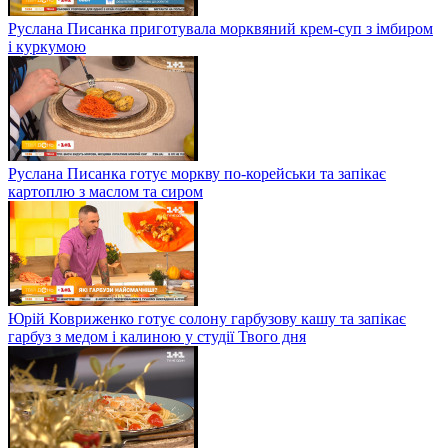
Руслана Писанка приготувала морквяний крем-суп з імбиром
і куркумою
Руслана Писанка готує моркву по-корейськи та запікає
картоплю з маслом та сиром
Юрій Ковриженко готує солону гарбузову кашу та запікає
гарбуз з медом і калиною у студії Твого дня