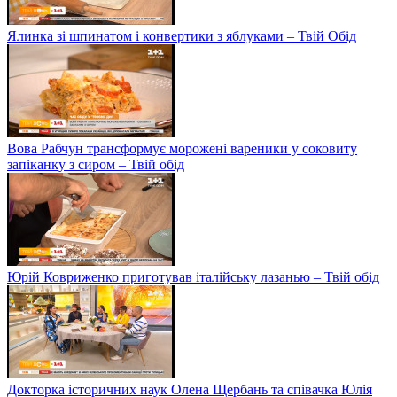
Ялинка зі шпинатом і конвертики з яблуками – Твій Обід
Вова Рабчун трансформує морожені вареники у соковиту
запіканку з сиром – Твій обід
Юрій Ковриженко приготував італійську лазанью – Твій обід
Докторка історичних наук Олена Щербань та співачка Юлія