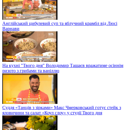
Англійський цибулевий суп та яблучний крамбл від Люсі
Варнави
На кухні "Твого дня" Володимир Ташаєв вражатиме осіннім
ризото з грибами та ваніллю
Суддя «Танців з зірками» Макс Чмерковський готує стейк з
яловичини та салат «Коул слоу» у студії Твого дня