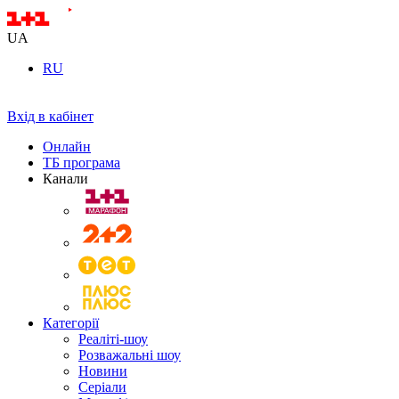
UA
RU
Вхід в кабінет
Онлайн
ТБ програма
Канали
Категорії
Реаліті-шоу
Розважальні шоу
Новини
Серіали