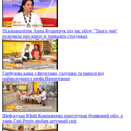
Психоаналітик Анна Кушнерук під час обіду "Твого дня"
розповіла про кризу в тривалих стосунках
Гарбузова каша з фруктами, галушки та равіолі від
наймолодшого шефа Вінниччини
Шеф-кухар Юрій Ковриженко приготував буряковий обід, а
хімік Гліб Репіч зробив штучний сніг