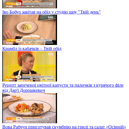
Іво Бобул завітав на обід у студію шоу "Твій день"
Крамбл із кабачків – Твій обід
Рецепт запеченої цвітної капусти та паличків з курячого філе
від Дар'ї Дорошкевич
Вова Рабчун приготував скумбрію на грилі та салат «Осінній»