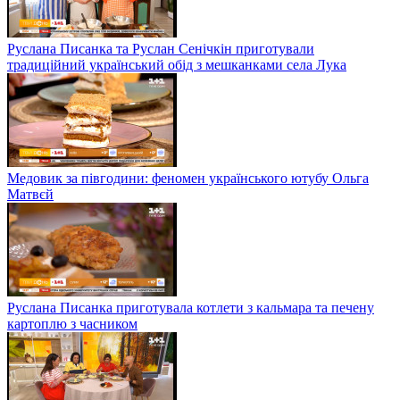
Руслана Писанка та Руслан Сенічкін приготували
традиційний український обід з мешканками села Лука
Медовик за півгодини: феномен українського ютубу Ольга
Матвєй
Руслана Писанка приготувала котлети з кальмара та печену
картоплю з часником