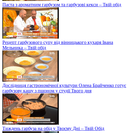
Паста з ароматним гарбузом та гарбузові кекси – Твій обід
Рецепт гарбузового супу від вінницького кухаря Івана
Мельника – Твій обід
Дослідниця гастрономічної культури Олена Брайченко готує
гарбузову кашу з пшоном у студії Твого дня
Тиждень гарбуза на обід у Твоєму Дні – Твій Обід