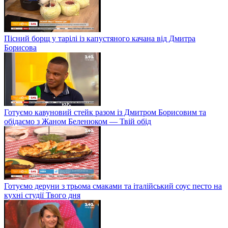
Пісний борщ у тарілі із капустяного качана від Дмитра
Борисова
Готуємо кавуновий стейк разом із Дмитром Борисовим та
обідаємо з Жаном Беленюком — Твій обід
Готуємо деруни з трьома смаками та італійський соус песто на
кухні студії Твого дня