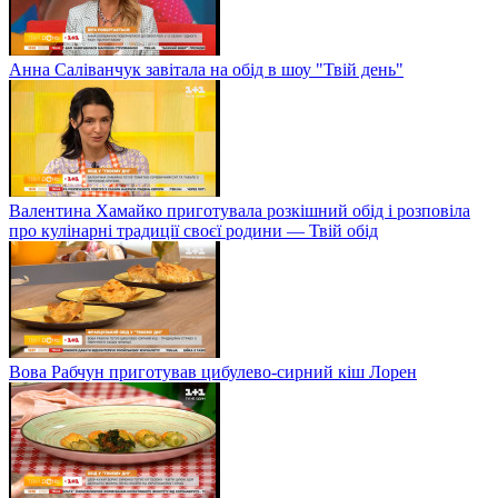
Анна Саліванчук завітала на обід в шоу "Твій день"
Валентина Хамайко приготувала розкішний обід і розповіла
про кулінарні традиції своєї родини — Твій обід
Вова Рабчун приготував цибулево-сирний кіш Лорен