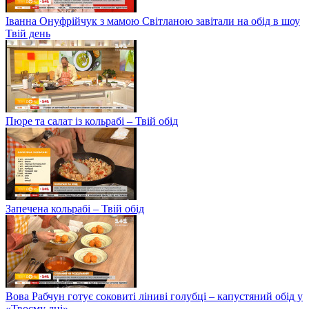
Іванна Онуфрійчук з мамою Світланою завітали на обід в шоу
Твій день
Пюре та салат із кольрабі – Твій обід
Запечена кольрабі – Твій обід
Вова Рабчун готує соковиті ліниві голубці – капустяний обід у
«Твоєму дні»