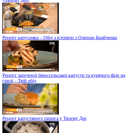
Рецепт капусняка – Обід з історією з Оленою Брайченко
Рецепт запеченої брюссельської капусти та курячого філе на
грилі – Твій обід
Рецепт капустяного пирога у Твоєму Дні