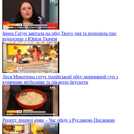
Ірина Гатун завітала на обід Твого дня та розповіла про
відносини з Юрієм Ткачем
Леся Микитина готує італійський обід: морквяний суп з
курячими мітболами та пікантні брускети
Рецепт лінивої ачми – Час обіду з Русланою Писанкою