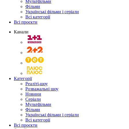
Мультфільми
Фільми
Українські фільми і серіали
Всі категорії
Всі проєкти
Канали
Категорії
Реаліті-шоу
Розважальні шоу
Новини
Серіали
Мультфільми
Фільми
Українські фільми і серіали
Всі категорії
Всі проєкти