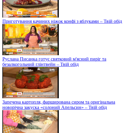
Приготування качиних ніжок конфі з яблуками – Твій обід
Руслана Писанка готує святковий м'ясний пиріг та
безалкогольний глінтвейн – Твій обід
Запечена картопля, фарширована сиром та оригінальна
новорічна закуска «солоний Апельсин» – Твій обід