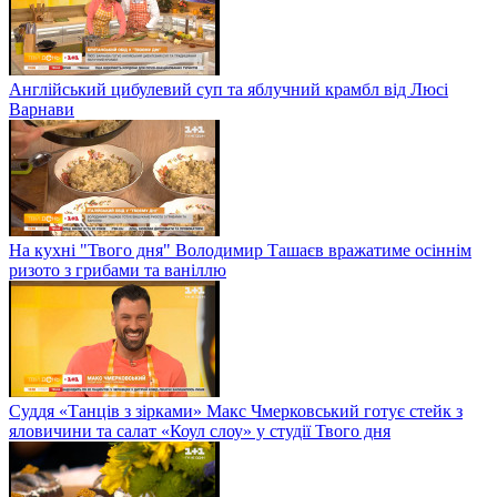
Англійський цибулевий суп та яблучний крамбл від Люсі
Варнави
На кухні "Твого дня" Володимир Ташаєв вражатиме осіннім
ризото з грибами та ваніллю
Суддя «Танців з зірками» Макс Чмерковський готує стейк з
яловичини та салат «Коул слоу» у студії Твого дня