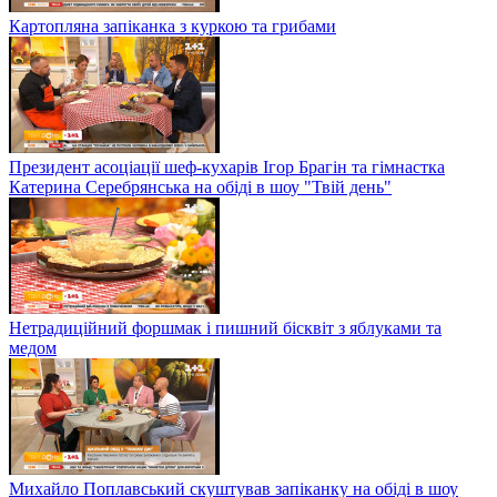
Картопляна запіканка з куркою та грибами
Президент асоціації шеф-кухарів Ігор Брагін та гімнастка
Катерина Серебрянська на обіді в шоу "Твій день"
Нетрадиційний форшмак і пишний бісквіт з яблуками та
медом
Михайло Поплавський скуштував запіканку на обіді в шоу