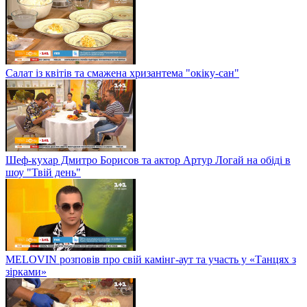
Салат із квітів та смажена хризантема "окіку-сан"
Шеф-кухар Дмитро Борисов та актор Артур Логай на обіді в
шоу "Твій день"
MELOVIN розповів про свій камінг-аут та участь у «Танцях з
зірками»