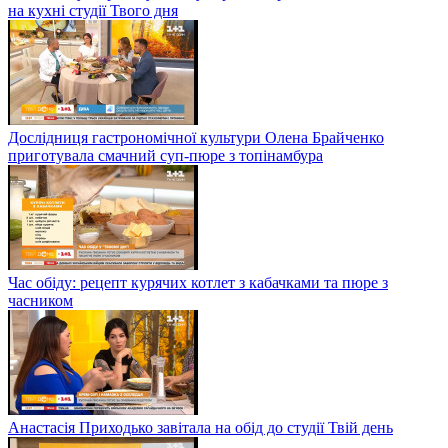
на кухні студії Твого дня
Дослідниця гастрономічної культури Олена Брайченко
приготувала смачний суп-пюре з топінамбура
Час обіду: рецепт курячих котлет з кабачками та пюре з
часником
Анастасія Приходько завітала на обід до студії Твій день