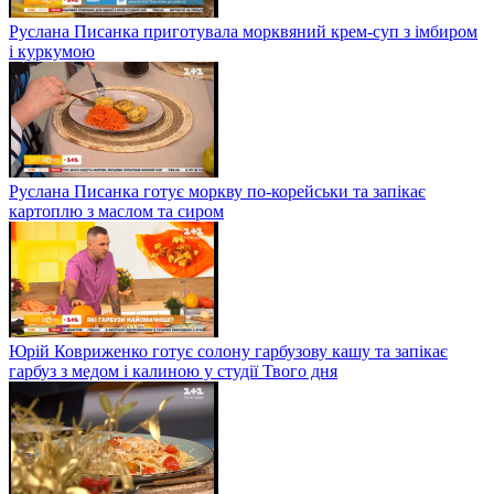
Руслана Писанка приготувала морквяний крем-суп з імбиром
і куркумою
Руслана Писанка готує моркву по-корейськи та запікає
картоплю з маслом та сиром
Юрій Ковриженко готує солону гарбузову кашу та запікає
гарбуз з медом і калиною у студії Твого дня