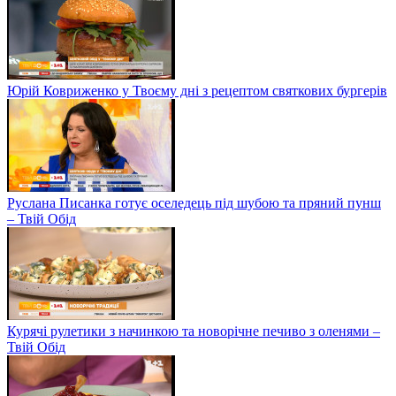
Юрій Ковриженко у Твоєму дні з рецептом святкових бургерів
Руслана Писанка готує оселедець під шубою та пряний пунш
– Твій Обід
Курячі рулетики з начинкою та новорічне печиво з оленями –
Твій Обід