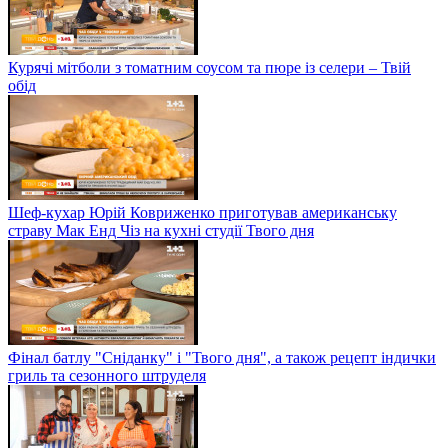
Курячі мітболи з томатним соусом та пюре із селери – Твій
обід
Шеф-кухар Юрій Ковриженко приготував американську
страву Мак Енд Чіз на кухні студії Твого дня
Фінал батлу "Сніданку" і "Твого дня", а також рецепт індички
гриль та сезонного штруделя