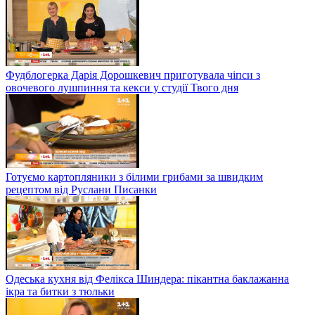
Фудблогерка Дарія Дорошкевич приготувала чіпси з
овочевого лушпиння та кекси у студії Твого дня
Готуємо картопляники з білими грибами за швидким
рецептом від Руслани Писанки
Одеська кухня від Фелікса Шиндера: пікантна баклажанна
ікра та битки з тюльки