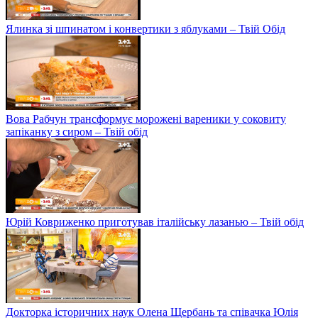
Ялинка зі шпинатом і конвертики з яблуками – Твій Обід
Вова Рабчун трансформує морожені вареники у соковиту
запіканку з сиром – Твій обід
Юрій Ковриженко приготував італійську лазанью – Твій обід
Докторка історичних наук Олена Щербань та співачка Юлія