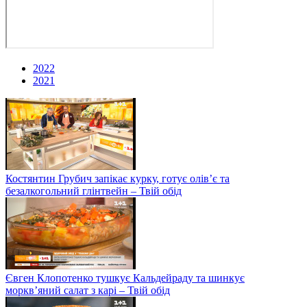
2022
2021
Костянтин Грубич запікає курку, готує олів’є та
безалкогольний глінтвейн – Твій обід
Євген Клопотенко тушкує Кальдейраду та шинкує
моркв’яний салат з карі – Твій обід