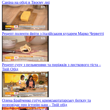
Саніна на обіді в Твоєму дні
Рецепт поленти фріти з італійським кухарем Марко Черветті
Рецепт супу з пельменями та пиріжків з листкового тіста –
Твій Обід
Олена Брайченко готує кримськотатарську боткху та
розповідає про історію каш – Твій обід