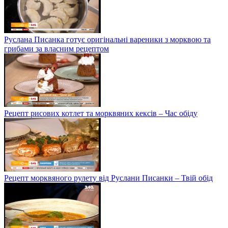
Руслана Писанка готує оригінальні вареники з морквою та
грибами за власним рецептом
Рецепт рисових котлет та морквяних кексів – Час обіду
Рецепт морквяного рулету від Руслани Писанки – Твій обід