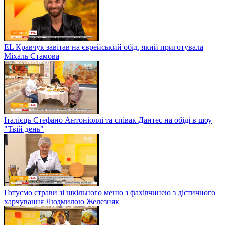
EL Кравчук завітав на єврейський обід, який приготувала
Міхаль Стамова
Італієць Стефано Антоніоллі та співак Дантес на обіді в шоу
"Твій день"
Готуємо страви зі шкільного меню з фахівчинею з дієтичного
харчування Людмилою Железняк