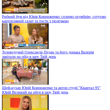
Рибний бум від Юрія Ковриженко: солимо скумбрію, готуємо
картопляний салат та тости з тюлечкою
Телеведучий Олександр Педан та його донька Валерія
завітали на обід в шоу Твій день
Шеф-кухар Юрій Ковриженко та автор студії "Квартал 95"
Юрій Великий на обіді в шоу Твій день