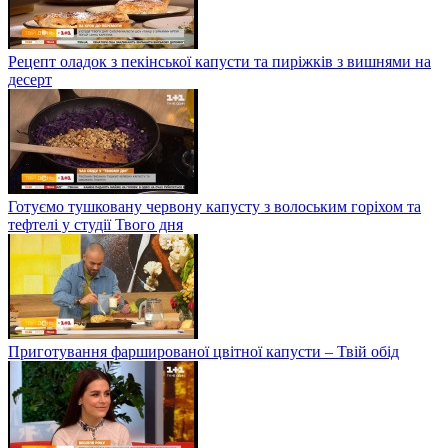
Рецепт оладок з пекінської капусти та пиріжків з вишнями на
десерт
Готуємо тушковану червону капусту з волоським горіхом та
тефтелі у студії Твого дня
Приготування фаршированої цвітної капусти – Твій обід