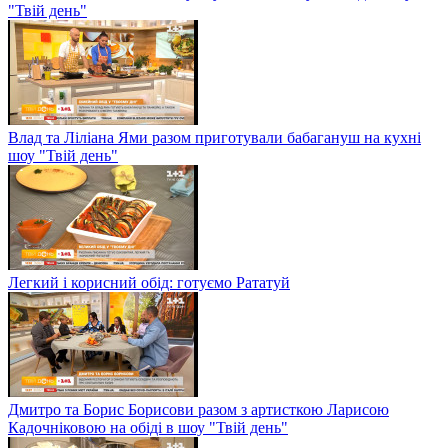
"Твій день"
Влад та Ліліана Ями разом приготували бабагануш на кухні
шоу "Твій день"
Легкий і корисний обід: готуємо Рататуй
Дмитро та Борис Борисови разом з артисткою Ларисою
Кадочніковою на обіді в шоу "Твій день"