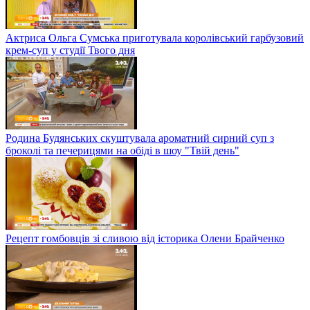
Актриса Ольга Сумська приготувала королівський гарбузовий
крем-суп у студії Твого дня
Родина Будянських скуштувала ароматний сирний суп з
броколі та печерицями на обіді в шоу "Твій день"
Рецепт гомбовців зі сливою від історика Олени Брайченко