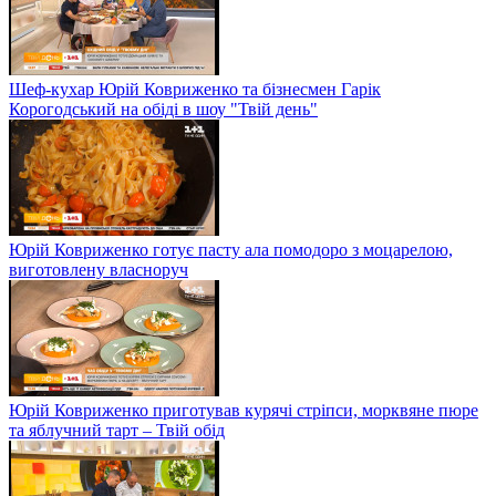
Шеф-кухар Юрій Ковриженко та бізнесмен Гарік
Корогодський на обіді в шоу "Твій день"
Юрій Ковриженко готує пасту ала помодоро з моцарелою,
виготовлену власноруч
Юрій Ковриженко приготував курячі стріпси, морквяне пюре
та яблучний тарт – Твій обід