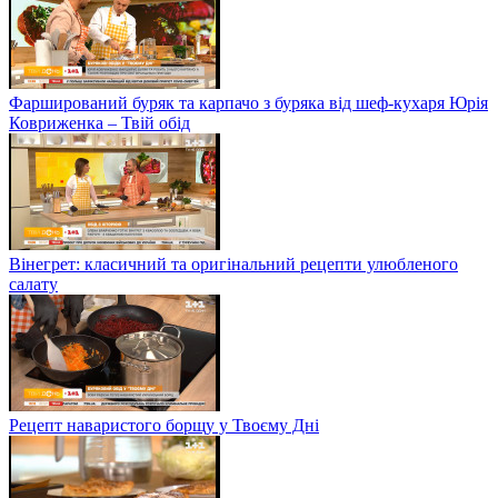
Фарширований буряк та карпачо з буряка від шеф-кухаря Юрія
Ковриженка – Твій обід
Вінегрет: класичний та оригінальний рецепти улюбленого
салату
Рецепт наваристого борщу у Твоєму Дні