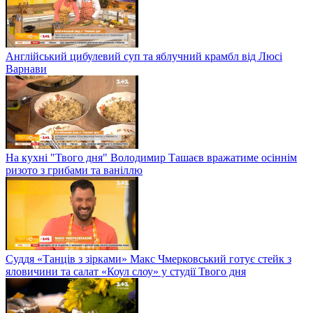
Англійський цибулевий суп та яблучний крамбл від Люсі
Варнави
На кухні "Твого дня" Володимир Ташаєв вражатиме осіннім
ризото з грибами та ваніллю
Суддя «Танців з зірками» Макс Чмерковський готує стейк з
яловичини та салат «Коул слоу» у студії Твого дня