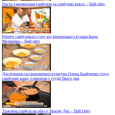
Паста з ароматним гарбузом та гарбузові кекси – Твій обід
Рецепт гарбузового супу від вінницького кухаря Івана
Мельника – Твій обід
Дослідниця гастрономічної культури Олена Брайченко готує
гарбузову кашу з пшоном у студії Твого дня
Тиждень гарбуза на обід у Твоєму Дні – Твій Обід