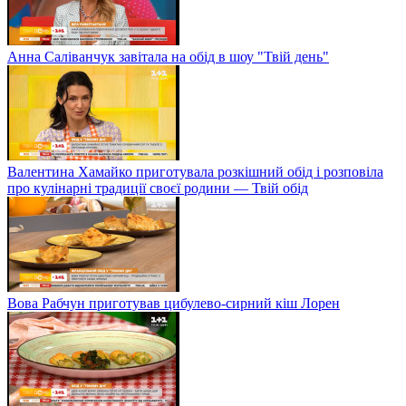
Анна Саліванчук завітала на обід в шоу "Твій день"
Валентина Хамайко приготувала розкішний обід і розповіла
про кулінарні традиції своєї родини — Твій обід
Вова Рабчун приготував цибулево-сирний кіш Лорен