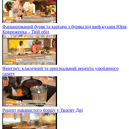
Фарширований буряк та карпачо з буряка від шеф-кухаря Юрія
Ковриженка – Твій обід
Вінегрет: класичний та оригінальний рецепти улюбленого
салату
Рецепт наваристого борщу у Твоєму Дні