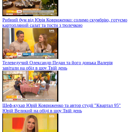
Рибний бум від Юрія Ковриженко: солимо скумбрію, готуємо
картопляний салат та тости з тюлечкою
Телеведучий Олександр Педан та його донька Валерія
завітали на обід в шоу Твій день
Шеф-кухар Юрій Ковриженко та автор студії "Квартал 95"
Юрій Великий на обіді в шоу Твій день