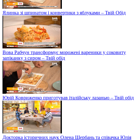
Ялинка зі шпинатом і конвертики з яблуками – Твій Обід
Вова Рабчун трансформує морожені вареники у соковиту
запіканку з сиром – Твій обід
Юрій Ковриженко приготував італійську лазанью – Твій обід
Докторка історичних наук Олена Щербань та співачка Юлія