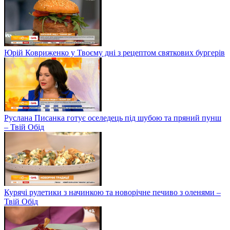
Юрій Ковриженко у Твоєму дні з рецептом святкових бургерів
Руслана Писанка готує оселедець під шубою та пряний пунш
– Твій Обід
Курячі рулетики з начинкою та новорічне печиво з оленями –
Твій Обід