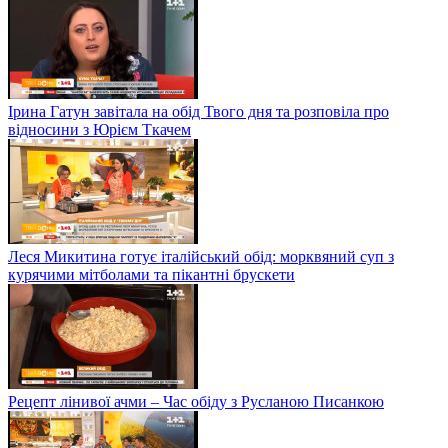
Ірина Гатун завітала на обід Твого дня та розповіла про
відносини з Юрієм Ткачем
Леся Микитина готує італійський обід: морквяний суп з
курячими мітболами та пікантні брускети
Рецепт лінивої ачми – Час обіду з Русланою Писанкою