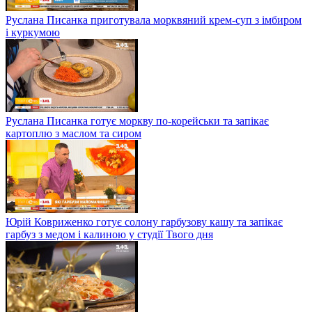
Руслана Писанка приготувала морквяний крем-суп з імбиром
і куркумою
Руслана Писанка готує моркву по-корейськи та запікає
картоплю з маслом та сиром
Юрій Ковриженко готує солону гарбузову кашу та запікає
гарбуз з медом і калиною у студії Твого дня