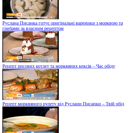
Руслана Писанка готує оригінальні вареники з морквою та
грибами за власним рецептом
Рецепт рисових котлет та морквяних кексів – Час обіду
Рецепт морквяного рулету від Руслани Писанки – Твій обід