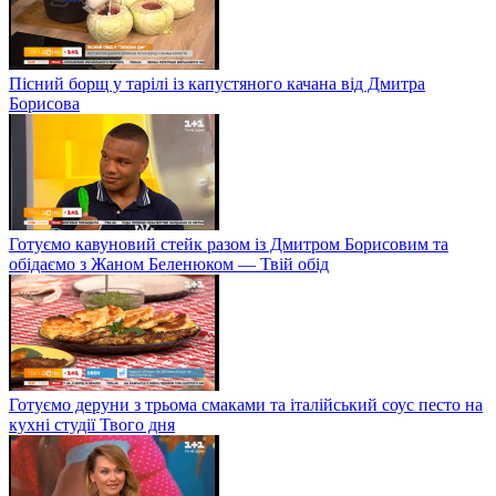
Пісний борщ у тарілі із капустяного качана від Дмитра
Борисова
Готуємо кавуновий стейк разом із Дмитром Борисовим та
обідаємо з Жаном Беленюком — Твій обід
Готуємо деруни з трьома смаками та італійський соус песто на
кухні студії Твого дня