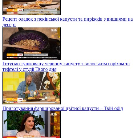
Рецепт оладок з пекінської капусти та пиріжків з вишнями на
десерт
Готуємо тушковану червону капусту з волоським горіхом та
тефтелі у студії Твого дня
Приготування фаршированої цвітної капусти – Твій обід