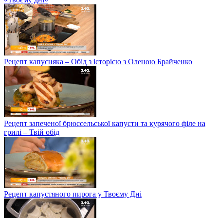
Рецепт капусняка – Обід з історією з Оленою Брайченко
Рецепт запеченої брюссельської капусти та курячого філе на
грилі – Твій обід
Рецепт капустяного пирога у Твоєму Дні