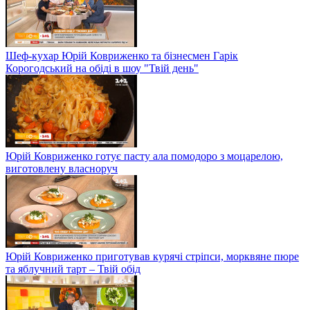
Шеф-кухар Юрій Ковриженко та бізнесмен Гарік
Корогодський на обіді в шоу "Твій день"
Юрій Ковриженко готує пасту ала помодоро з моцарелою,
виготовлену власноруч
Юрій Ковриженко приготував курячі стріпси, морквяне пюре
та яблучний тарт – Твій обід