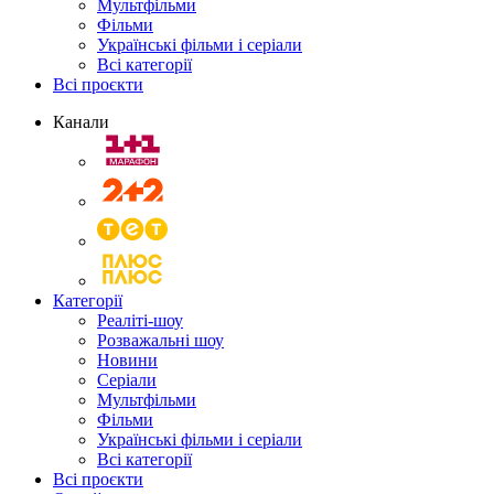
Мультфільми
Фільми
Українські фільми і серіали
Всі категорії
Всі проєкти
Канали
Категорії
Реаліті-шоу
Розважальні шоу
Новини
Серіали
Мультфільми
Фільми
Українські фільми і серіали
Всі категорії
Всі проєкти