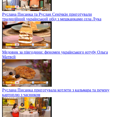
Руслана Писанка та Руслан Сенічкін приготували
традиційний український обід з мешканками села Лука
Медовик за півгодини: феномен українського ютубу Ольга
Матвєй
Руслана Писанка приготувала котлети з кальмара та печену
картоплю з часником