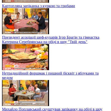
Картопляна запіканка з куркою та грибами
Президент асоціації шеф-кухарів Ігор Брагін та гімнастка
Катерина Серебрянська на обіді в шоу "Твій день"
Нетрадиційний форшмак і пишний бісквіт з яблуками та
медом
Михайло Поплавський скуштував запіканку на обіді в шоу