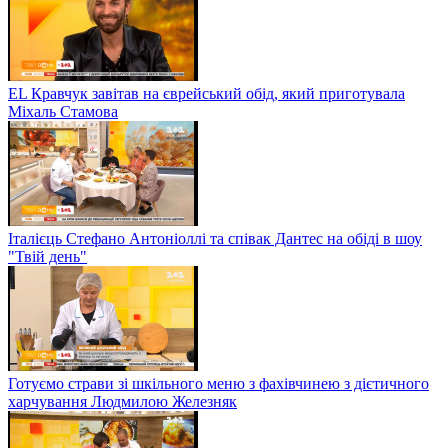
EL Кравчук завітав на єврейський обід, який приготувала
Міхаль Стамова
Італієць Стефано Антоніоллі та співак Дантес на обіді в шоу
"Твій день"
Готуємо страви зі шкільного меню з фахівчинею з дієтичного
харчування Людмилою Железняк