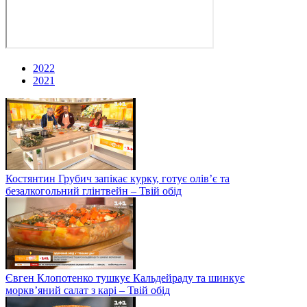
2022
2021
Костянтин Грубич запікає курку, готує олів’є та
безалкогольний глінтвейн – Твій обід
Євген Клопотенко тушкує Кальдейраду та шинкує
моркв’яний салат з карі – Твій обід