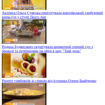
Актриса Ольга Сумська приготувала королівський гарбузовий
крем-суп у студії Твого дня
Родина Будянських скуштувала ароматний сирний суп з
броколі та печерицями на обіді в шоу "Твій день"
Рецепт гомбовців зі сливою від історика Олени Брайченко