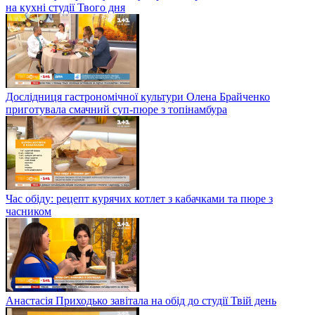
на кухні студії Твого дня
Дослідниця гастрономічної культури Олена Брайченко
приготувала смачний суп-пюре з топінамбура
Час обіду: рецепт курячих котлет з кабачками та пюре з
часником
Анастасія Приходько завітала на обід до студії Твій день