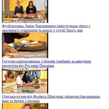
Фудблогерка Дарія Дорошкевич приготувала чіпси з
овочевого лушпиння та кекси у студії Твого дня
Готуємо картопляники з білими грибами за швидким
рецептом від Руслани Писанки
Одеська кухня від Фелікса Шиндера: пікантна баклажанна
ікра та битки з тюльки