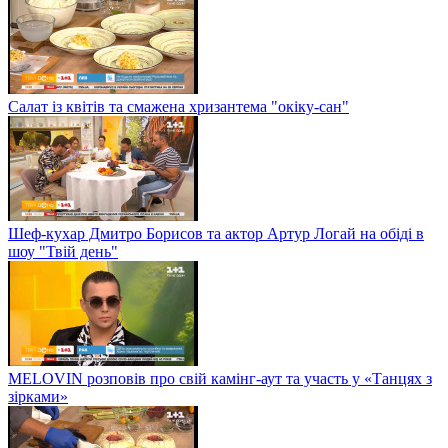
Салат із квітів та смажена хризантема "окіку-сан"
Шеф-кухар Дмитро Борисов та актор Артур Логай на обіді в
шоу "Твій день"
MELOVIN розповів про свій камінг-аут та участь у «Танцях з
зірками»