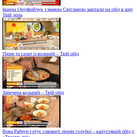
Іванна Онуфрійчук з мамою Світланою завітали на обід в шоу
Твій день
Пюре та салат із кольрабі – Твій обід
Запечена кольрабі – Твій обід
Вова Рабчун готує соковиті ліниві голубці – капустяний обід у
«Твоєму дні»