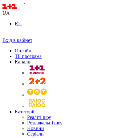
UA
RU
Вхід в кабінет
Онлайн
ТБ програма
Канали
Категорії
Реаліті-шоу
Розважальні шоу
Новини
Серіали