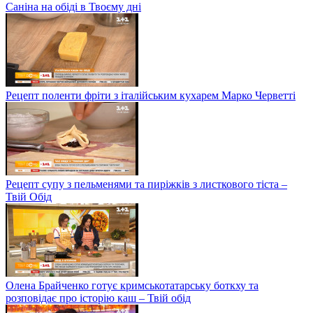
Саніна на обіді в Твоєму дні
Рецепт поленти фріти з італійським кухарем Марко Черветті
Рецепт супу з пельменями та пиріжків з листкового тіста –
Твій Обід
Олена Брайченко готує кримськотатарську боткху та
розповідає про історію каш – Твій обід