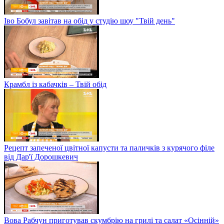
Іво Бобул завітав на обід у студію шоу "Твій день"
Крамбл із кабачків – Твій обід
Рецепт запеченої цвітної капусти та паличків з курячого філе
від Дар'ї Дорошкевич
Вова Рабчун приготував скумбрію на грилі та салат «Осінній»