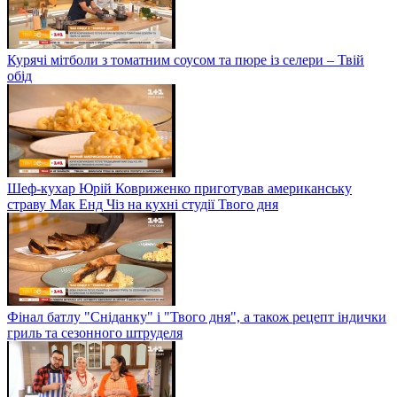
Курячі мітболи з томатним соусом та пюре із селери – Твій
обід
Шеф-кухар Юрій Ковриженко приготував американську
страву Мак Енд Чіз на кухні студії Твого дня
Фінал батлу "Сніданку" і "Твого дня", а також рецепт індички
гриль та сезонного штруделя