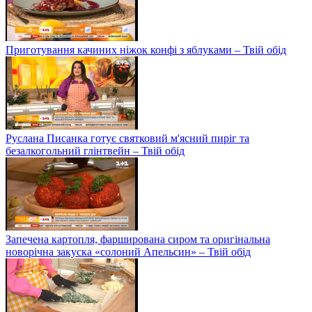
Приготування качиних ніжок конфі з яблуками – Твій обід
Руслана Писанка готує святковий м'ясний пиріг та
безалкогольний глінтвейн – Твій обід
Запечена картопля, фарширована сиром та оригінальна
новорічна закуска «солоний Апельсин» – Твій обід