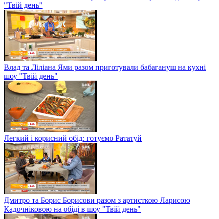
"Твій день"
Влад та Ліліана Ями разом приготували бабагануш на кухні
шоу "Твій день"
Легкий і корисний обід: готуємо Рататуй
Дмитро та Борис Борисови разом з артисткою Ларисою
Кадочніковою на обіді в шоу "Твій день"