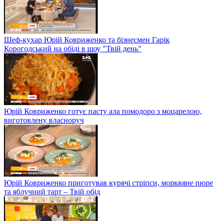
Шеф-кухар Юрій Ковриженко та бізнесмен Гарік
Корогодський на обіді в шоу "Твій день"
Юрій Ковриженко готує пасту ала помодоро з моцарелою,
виготовлену власноруч
Юрій Ковриженко приготував курячі стріпси, морквяне пюре
та яблучний тарт – Твій обід