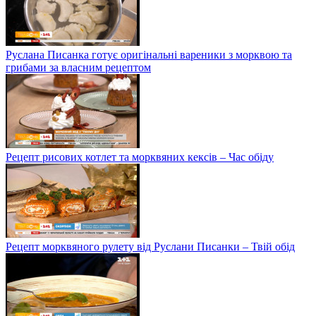
Руслана Писанка готує оригінальні вареники з морквою та
грибами за власним рецептом
Рецепт рисових котлет та морквяних кексів – Час обіду
Рецепт морквяного рулету від Руслани Писанки – Твій обід