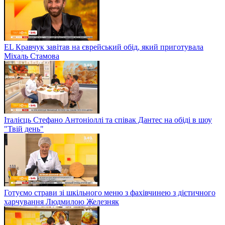
EL Кравчук завітав на єврейський обід, який приготувала
Міхаль Стамова
Італієць Стефано Антоніоллі та співак Дантес на обіді в шоу
"Твій день"
Готуємо страви зі шкільного меню з фахівчинею з дієтичного
харчування Людмилою Железняк