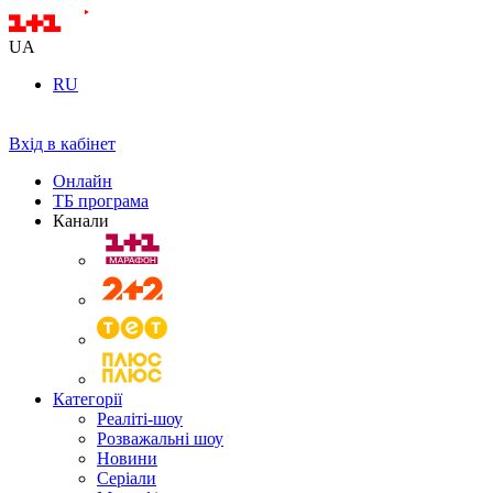
UA
RU
Вхід в кабінет
Онлайн
ТБ програма
Канали
Категорії
Реаліті-шоу
Розважальні шоу
Новини
Серіали