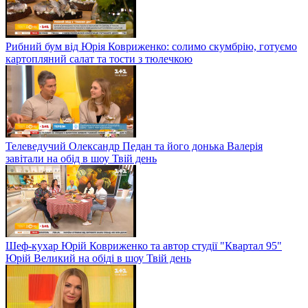
Рибний бум від Юрія Ковриженко: солимо скумбрію, готуємо
картопляний салат та тости з тюлечкою
Телеведучий Олександр Педан та його донька Валерія
завітали на обід в шоу Твій день
Шеф-кухар Юрій Ковриженко та автор студії "Квартал 95"
Юрій Великий на обіді в шоу Твій день