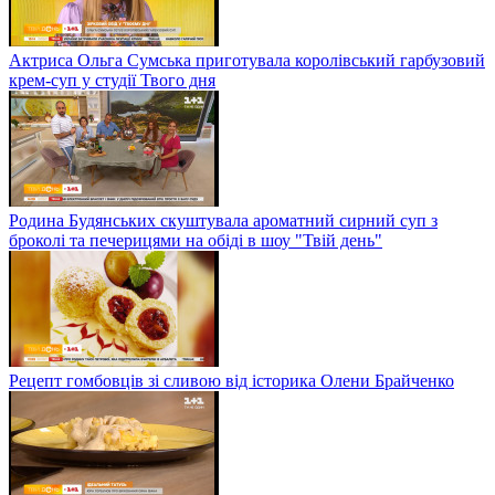
Актриса Ольга Сумська приготувала королівський гарбузовий
крем-суп у студії Твого дня
Родина Будянських скуштувала ароматний сирний суп з
броколі та печерицями на обіді в шоу "Твій день"
Рецепт гомбовців зі сливою від історика Олени Брайченко