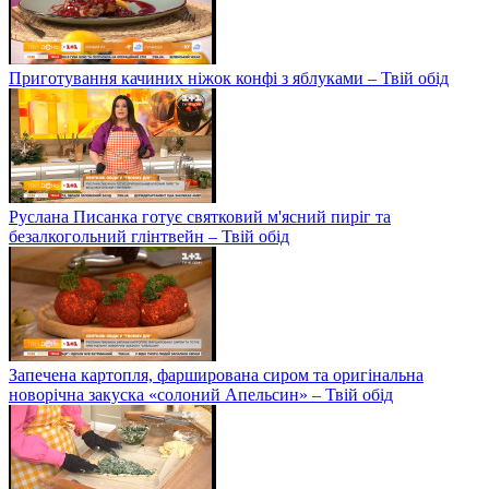
Приготування качиних ніжок конфі з яблуками – Твій обід
Руслана Писанка готує святковий м'ясний пиріг та
безалкогольний глінтвейн – Твій обід
Запечена картопля, фарширована сиром та оригінальна
новорічна закуска «солоний Апельсин» – Твій обід