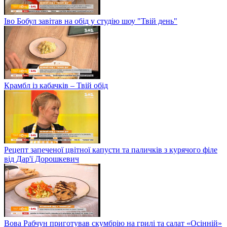
Іво Бобул завітав на обід у студію шоу "Твій день"
Крамбл із кабачків – Твій обід
Рецепт запеченої цвітної капусти та паличків з курячого філе
від Дар'ї Дорошкевич
Вова Рабчун приготував скумбрію на грилі та салат «Осінній»