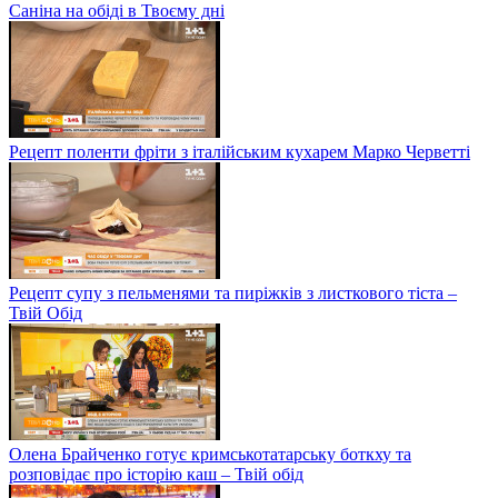
Саніна на обіді в Твоєму дні
Рецепт поленти фріти з італійським кухарем Марко Черветті
Рецепт супу з пельменями та пиріжків з листкового тіста –
Твій Обід
Олена Брайченко готує кримськотатарську боткху та
розповідає про історію каш – Твій обід