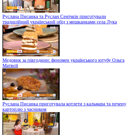
Руслана Писанка та Руслан Сенічкін приготували
традиційний український обід з мешканками села Лука
Медовик за півгодини: феномен українського ютубу Ольга
Матвєй
Руслана Писанка приготувала котлети з кальмара та печену
картоплю з часником