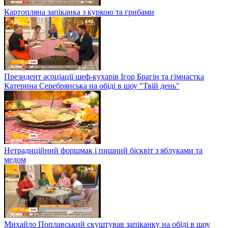
Картопляна запіканка з куркою та грибами
Президент асоціації шеф-кухарів Ігор Брагін та гімнастка
Катерина Серебрянська на обіді в шоу "Твій день"
Нетрадиційний форшмак і пишний бісквіт з яблуками та
медом
Михайло Поплавський скуштував запіканку на обіді в шоу