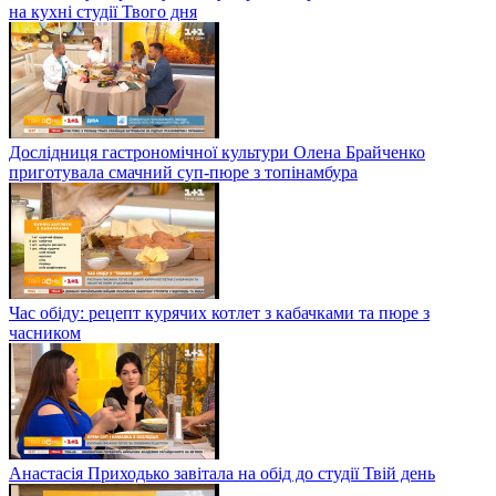
на кухні студії Твого дня
Дослідниця гастрономічної культури Олена Брайченко
приготувала смачний суп-пюре з топінамбура
Час обіду: рецепт курячих котлет з кабачками та пюре з
часником
Анастасія Приходько завітала на обід до студії Твій день