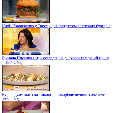
Юрій Ковриженко у Твоєму дні з рецептом святкових бургерів
Руслана Писанка готує оселедець під шубою та пряний пунш
– Твій Обід
Курячі рулетики з начинкою та новорічне печиво з оленями –
Твій Обід