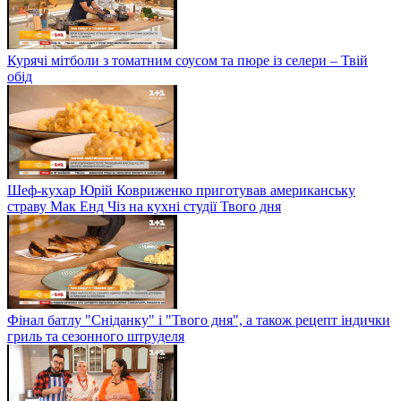
Курячі мітболи з томатним соусом та пюре із селери – Твій
обід
Шеф-кухар Юрій Ковриженко приготував американську
страву Мак Енд Чіз на кухні студії Твого дня
Фінал батлу "Сніданку" і "Твого дня", а також рецепт індички
гриль та сезонного штруделя