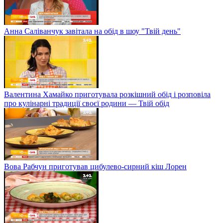
Анна Саліванчук завітала на обід в шоу "Твій день"
Валентина Хамайко приготувала розкішний обід і розповіла
про кулінарні традиції своєї родини — Твій обід
Вова Рабчун приготував цибулево-сирний кіш Лорен