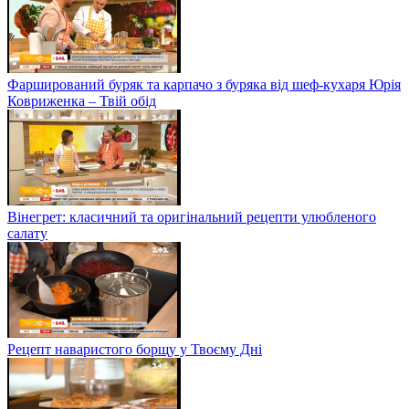
Фарширований буряк та карпачо з буряка від шеф-кухаря Юрія
Ковриженка – Твій обід
Вінегрет: класичний та оригінальний рецепти улюбленого
салату
Рецепт наваристого борщу у Твоєму Дні