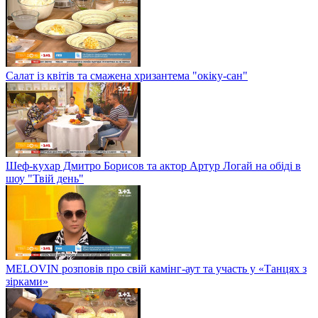
Салат із квітів та смажена хризантема "окіку-сан"
Шеф-кухар Дмитро Борисов та актор Артур Логай на обіді в
шоу "Твій день"
MELOVIN розповів про свій камінг-аут та участь у «Танцях з
зірками»