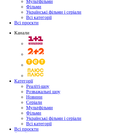
Мультфільми
Фільми
Українські фільми і серіали
Всі категорії
Всі проєкти
Канали
Категорії
Реаліті-шоу
Розважальні шоу
Новини
Серіали
Мультфільми
Фільми
Українські фільми і серіали
Всі категорії
Всі проєкти