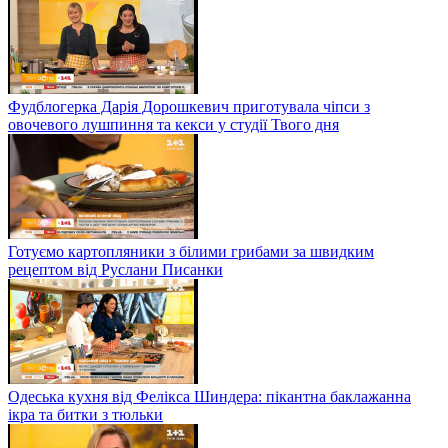
Фудблогерка Дарія Дорошкевич приготувала чіпси з
овочевого лушпиння та кекси у студії Твого дня
Готуємо картопляники з білими грибами за швидким
рецептом від Руслани Писанки
Одеська кухня від Фелікса Шиндера: пікантна баклажанна
ікра та битки з тюльки