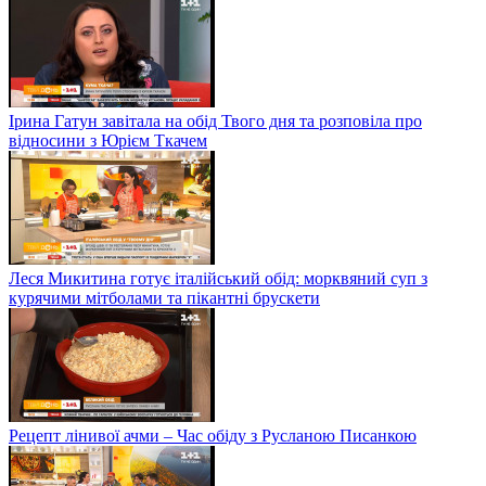
Ірина Гатун завітала на обід Твого дня та розповіла про
відносини з Юрієм Ткачем
Леся Микитина готує італійський обід: морквяний суп з
курячими мітболами та пікантні брускети
Рецепт лінивої ачми – Час обіду з Русланою Писанкою