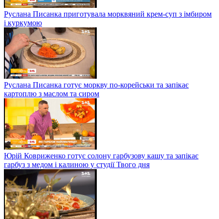
Руслана Писанка приготувала морквяний крем-суп з імбиром
і куркумою
Руслана Писанка готує моркву по-корейськи та запікає
картоплю з маслом та сиром
Юрій Ковриженко готує солону гарбузову кашу та запікає
гарбуз з медом і калиною у студії Твого дня