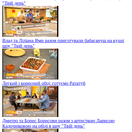
"Твій день"
Влад та Ліліана Ями разом приготували бабагануш на кухні
шоу "Твій день"
Легкий і корисний обід: готуємо Рататуй
Дмитро та Борис Борисови разом з артисткою Ларисою
Кадочніковою на обіді в шоу "Твій день"