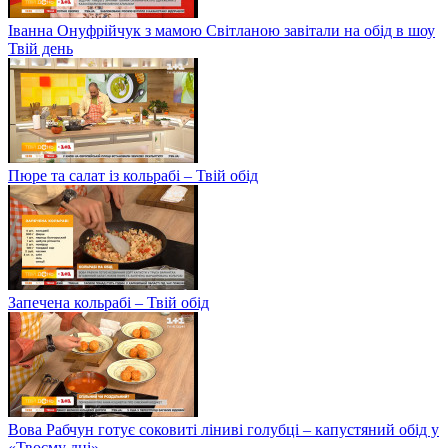
Іванна Онуфрійчук з мамою Світланою завітали на обід в шоу
Твій день
Пюре та салат із кольрабі – Твій обід
Запечена кольрабі – Твій обід
Вова Рабчун готує соковиті ліниві голубці – капустяний обід у
«Твоєму дні»