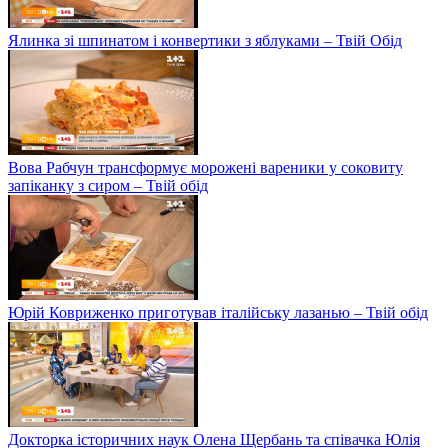
Ялинка зі шпинатом і конвертики з яблуками – Твій Обід
Вова Рабчун трансформує морожені вареники у соковиту
запіканку з сиром – Твій обід
Юрій Ковриженко приготував італійську лазанью – Твій обід
Докторка історичних наук Олена Щербань та співачка Юлія