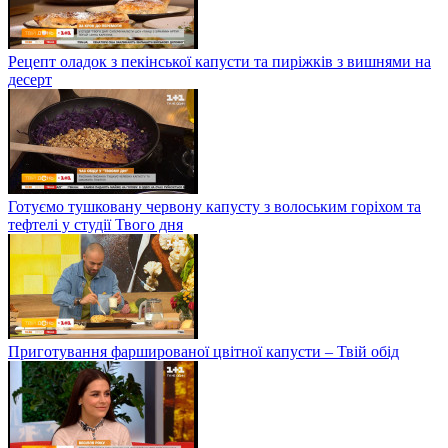
Рецепт оладок з пекінської капусти та пиріжків з вишнями на
десерт
Готуємо тушковану червону капусту з волоським горіхом та
тефтелі у студії Твого дня
Приготування фаршированої цвітної капусти – Твій обід