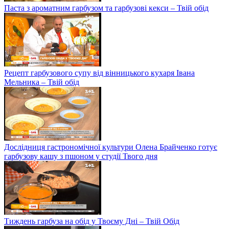
Паста з ароматним гарбузом та гарбузові кекси – Твій обід
Рецепт гарбузового супу від вінницького кухаря Івана
Мельника – Твій обід
Дослідниця гастрономічної культури Олена Брайченко готує
гарбузову кашу з пшоном у студії Твого дня
Тиждень гарбуза на обід у Твоєму Дні – Твій Обід