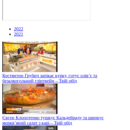
2022
2021
Костянтин Грубич запікає курку, готує олів’є та
безалкогольний глінтвейн – Твій обід
Євген Клопотенко тушкує Кальдейраду та шинкує
моркв’яний салат з карі – Твій обід