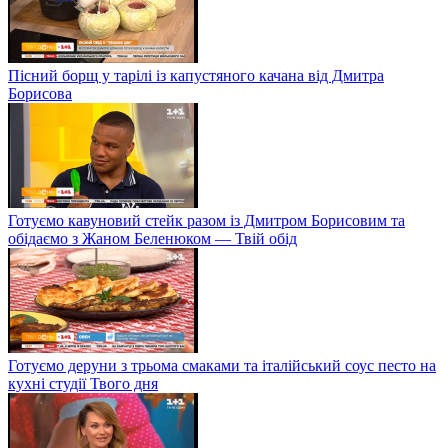
Пісний борщ у тарілі із капустяного качана від Дмитра
Борисова
Готуємо кавуновий стейк разом із Дмитром Борисовим та
обідаємо з Жаном Беленюком — Твій обід
Готуємо деруни з трьома смаками та італійський соус песто на
кухні студії Твого дня