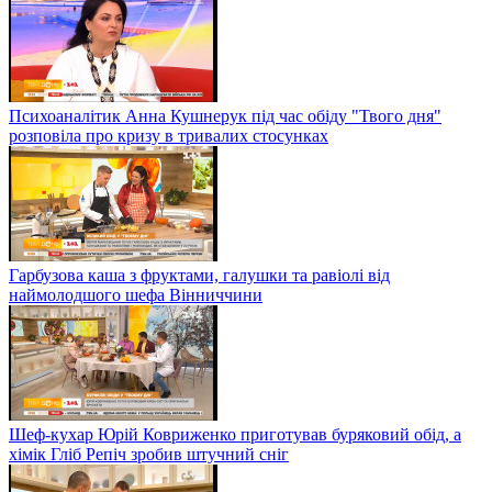
Психоаналітик Анна Кушнерук під час обіду "Твого дня"
розповіла про кризу в тривалих стосунках
Гарбузова каша з фруктами, галушки та равіолі від
наймолодшого шефа Вінниччини
Шеф-кухар Юрій Ковриженко приготував буряковий обід, а
хімік Гліб Репіч зробив штучний сніг