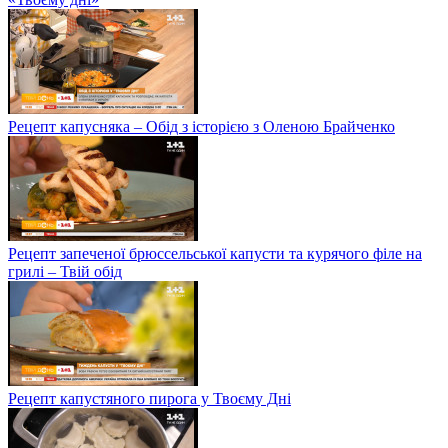
Рецепт капусняка – Обід з історією з Оленою Брайченко
Рецепт запеченої брюссельської капусти та курячого філе на
грилі – Твій обід
Рецепт капустяного пирога у Твоєму Дні