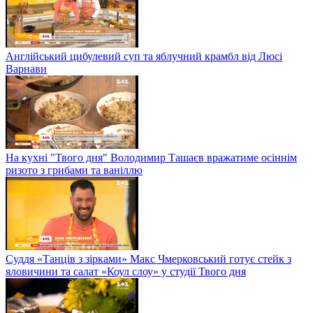
Англійський цибулевий суп та яблучний крамбл від Люсі
Варнави
На кухні "Твого дня" Володимир Ташаєв вражатиме осіннім
ризото з грибами та ваніллю
Суддя «Танців з зірками» Макс Чмерковський готує стейк з
яловичини та салат «Коул слоу» у студії Твого дня