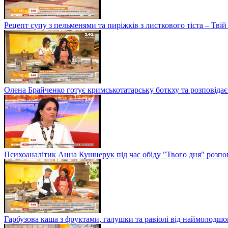
Рецепт супу з пельменями та пиріжків з листкового тіста – Твій
Олена Брайченко готує кримськотатарську боткху та розповідає 
Психоаналітик Анна Кушнерук під час обіду "Твого дня" розпов
Гарбузова каша з фруктами, галушки та равіолі від наймолод