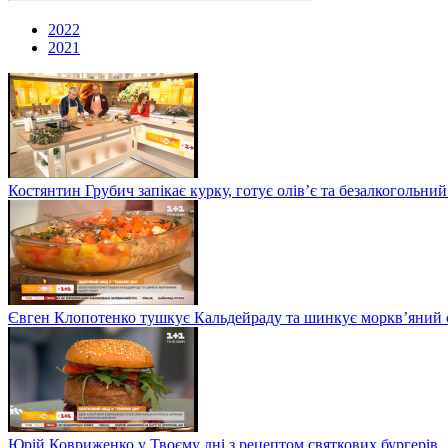
2022
2021
Костянтин Грубич запікає курку, готує олів’є та безалкогольний
Євген Клопотенко тушкує Кальдейраду та шинкує моркв’яний сал
Юрій Ковриженко у Твоєму дні з рецептом святкових бургерів