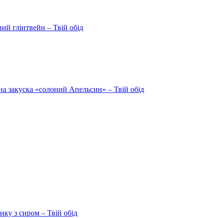
ий глінтвейн – Твій обід
на закуска «солоний Апельсин» – Твій обід
ку з сиром – Твій обід