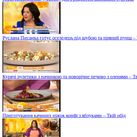
Руслана Писанка готує оселедець під шубою та пряний пунш – 
Курячі рулетики з начинкою та новорічне печиво з оленями – Т
Приготування качиних ніжок конфі з яблуками – Твій обід