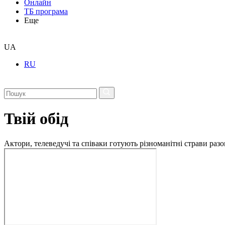
Онлайн
ТБ програма
Еще
UA
RU
Твій обід
Актори, телеведучі та співаки готують різноманітні страви разо