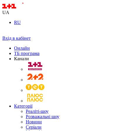
UA
RU
Вхід в кабінет
Онлайн
ТБ програма
Канали
Категорії
Реаліті-шоу
Розважальні шоу
Новини
Серіали