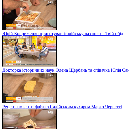
Юрій Ковриженко приготував італійську лазанью – Твій обід
Докторка історичних наук Олена Щербань та співачка Юлія Сані
Рецепт поленти фріти з італійським кухарем Марко Черветті