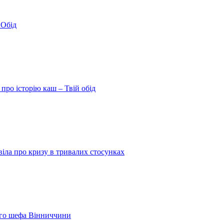
 Обід
про історію каш – Твій обід
іла про кризу в тривалих стосунках
шого шефа Вінниччини