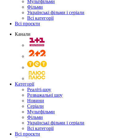
Мультфільми
Фільми
Українські фільми і серіали
Всі категорії
Всі проєкти
Канали
Категорії
Реаліті-шоу
Розважальні шоу
Новини
Серіали
Мультфільми
Фільми
Українські фільми і серіали
Всі категорії
Всі проєкти