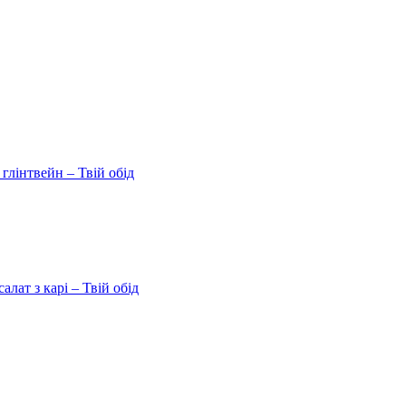
 глінтвейн – Твій обід
ат з карі – Твій обід