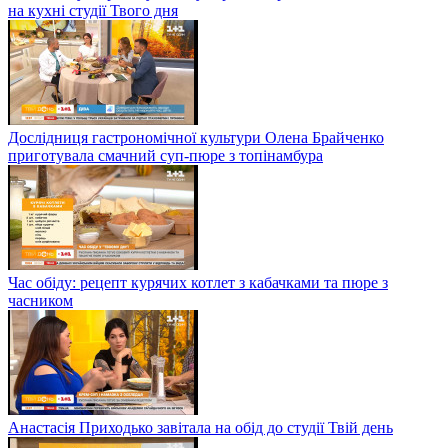
на кухні студії Твого дня
Дослідниця гастрономічної культури Олена Брайченко
приготувала смачний суп-пюре з топінамбура
Час обіду: рецепт курячих котлет з кабачками та пюре з
часником
Анастасія Приходько завітала на обід до студії Твій день