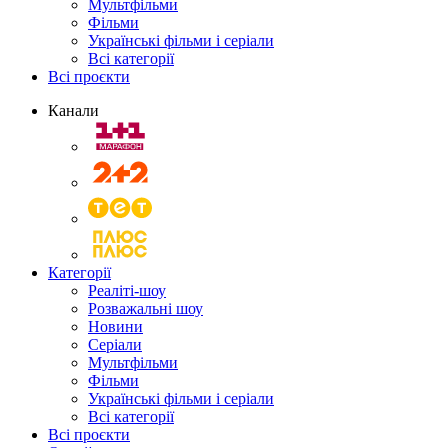
Мультфільми
Фільми
Українські фільми і серіали
Всі категорії
Всі проєкти
Канали
Категорії
Реаліті-шоу
Розважальні шоу
Новини
Серіали
Мультфільми
Фільми
Українські фільми і серіали
Всі категорії
Всі проєкти