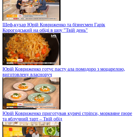
Шеф-кухар Юрій Ковриженко та бізнесмен Гарік
Корогодський на обіді в шоу "Твій день"
Юрій Ковриженко готує пасту ала помодоро з моцарелою,
виготовлену власноруч
Юрій Ковриженко приготував курячі стріпси, морквяне пюре
та яблучний тарт – Твій обід