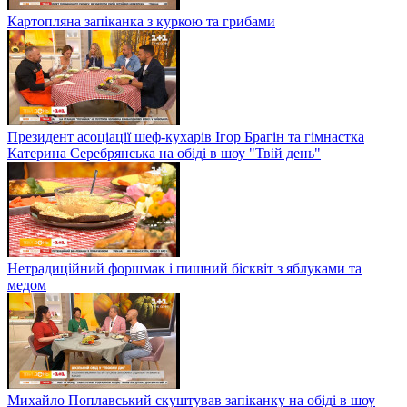
Картопляна запіканка з куркою та грибами
Президент асоціації шеф-кухарів Ігор Брагін та гімнастка
Катерина Серебрянська на обіді в шоу "Твій день"
Нетрадиційний форшмак і пишний бісквіт з яблуками та
медом
Михайло Поплавський скуштував запіканку на обіді в шоу