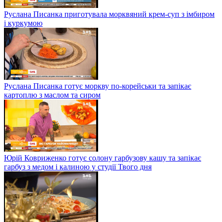
Руслана Писанка приготувала морквяний крем-суп з імбиром
і куркумою
Руслана Писанка готує моркву по-корейськи та запікає
картоплю з маслом та сиром
Юрій Ковриженко готує солону гарбузову кашу та запікає
гарбуз з медом і калиною у студії Твого дня