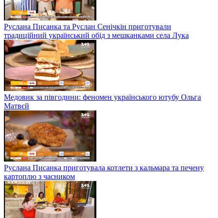
Руслана Писанка та Руслан Сенічкін приготували
традиційний український обід з мешканками села Лука
Медовик за півгодини: феномен українського ютубу Ольга
Матвєй
Руслана Писанка приготувала котлети з кальмара та печену
картоплю з часником