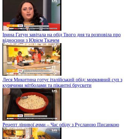
Ірина Гатун завітала на обід Твого дня та розповіла про
відносини з Юрієм Ткачем
Леся Микитина готує італійський обід: морквяний суп з
курячими мітболами та пікантні брускети
Рецепт лінивої ачми – Час обіду з Русланою Писанкою