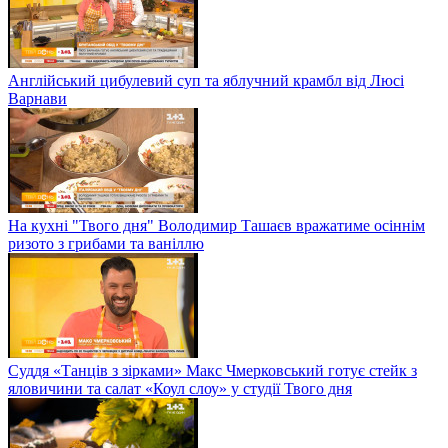
Англійський цибулевий суп та яблучний крамбл від Люсі
Варнави
На кухні "Твого дня" Володимир Ташаєв вражатиме осіннім
ризото з грибами та ваніллю
Суддя «Танців з зірками» Макс Чмерковський готує стейк з
яловичини та салат «Коул слоу» у студії Твого дня