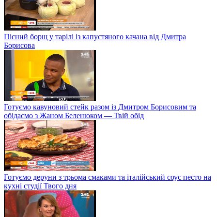
Пісний борщ у тарілі із капустяного качана від Дмитра
Борисова
Готуємо кавуновий стейк разом із Дмитром Борисовим та
обідаємо з Жаном Беленюком — Твій обід
Готуємо деруни з трьома смаками та італійський соус песто на
кухні студії Твого дня