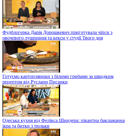
Фудблогерка Дарія Дорошкевич приготувала чіпси з
овочевого лушпиння та кекси у студії Твого дня
Готуємо картопляники з білими грибами за швидким
рецептом від Руслани Писанки
Одеська кухня від Фелікса Шиндера: пікантна баклажанна
ікра та битки з тюльки