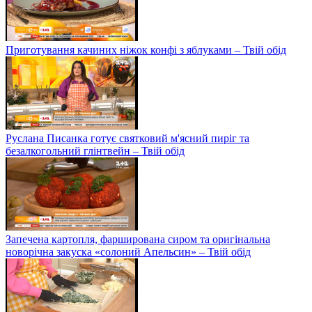
Приготування качиних ніжок конфі з яблуками – Твій обід
Руслана Писанка готує святковий м'ясний пиріг та
безалкогольний глінтвейн – Твій обід
Запечена картопля, фарширована сиром та оригінальна
новорічна закуска «солоний Апельсин» – Твій обід