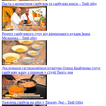
Паста з ароматним гарбузом та гарбузові кекси – Твій обід
Рецепт гарбузового супу від вінницького кухаря Івана
Мельника – Твій обід
Дослідниця гастрономічної культури Олена Брайченко готує
гарбузову кашу з пшоном у студії Твого дня
Тиждень гарбуза на обід у Твоєму Дні – Твій Обід