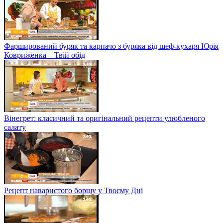
Фарширований буряк та карпачо з буряка від шеф-кухаря Юрія
Ковриженка – Твій обід
Вінегрет: класичний та оригінальний рецепти улюбленого
салату
Рецепт наваристого борщу у Твоєму Дні