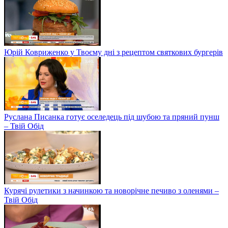
Юрій Ковриженко у Твоєму дні з рецептом святкових бургерів
Руслана Писанка готує оселедець під шубою та пряний пунш
– Твій Обід
Курячі рулетики з начинкою та новорічне печиво з оленями –
Твій Обід