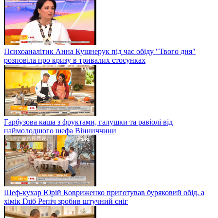
Психоаналітик Анна Кушнерук під час обіду "Твого дня"
розповіла про кризу в тривалих стосунках
Гарбузова каша з фруктами, галушки та равіолі від
наймолодшого шефа Вінниччини
Шеф-кухар Юрій Ковриженко приготував буряковий обід, а
хімік Гліб Репіч зробив штучний сніг