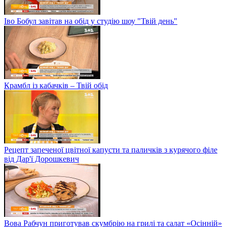
Іво Бобул завітав на обід у студію шоу "Твій день"
Крамбл із кабачків – Твій обід
Рецепт запеченої цвітної капусти та паличків з курячого філе
від Дар'ї Дорошкевич
Вова Рабчун приготував скумбрію на грилі та салат «Осінній»