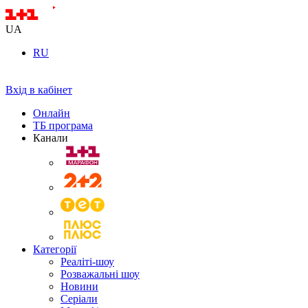
UA
RU
Вхід в кабінет
Онлайн
ТБ програма
Канали
Категорії
Реаліті-шоу
Розважальні шоу
Новини
Серіали