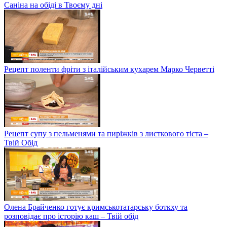
Саніна на обіді в Твоєму дні
Рецепт поленти фріти з італійським кухарем Марко Черветті
Рецепт супу з пельменями та пиріжків з листкового тіста –
Твій Обід
Олена Брайченко готує кримськотатарську боткху та
розповідає про історію каш – Твій обід