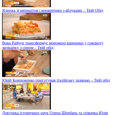
Ялинка зі шпинатом і конвертики з яблуками – Твій Обід
Вова Рабчун трансформує морожені вареники у соковиту
запіканку з сиром – Твій обід
Юрій Ковриженко приготував італійську лазанью – Твій обід
Докторка історичних наук Олена Щербань та співачка Юлія