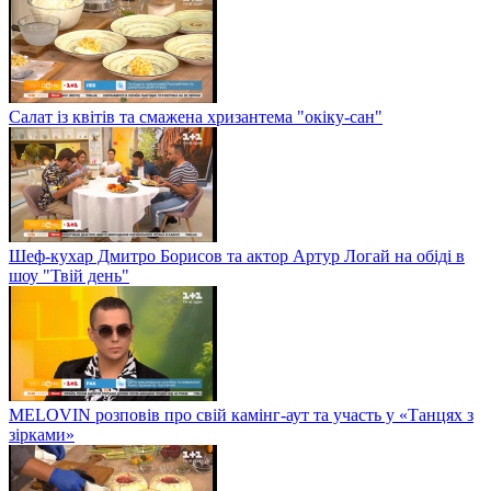
Салат із квітів та смажена хризантема "окіку-сан"
Шеф-кухар Дмитро Борисов та актор Артур Логай на обіді в
шоу "Твій день"
MELOVIN розповів про свій камінг-аут та участь у «Танцях з
зірками»