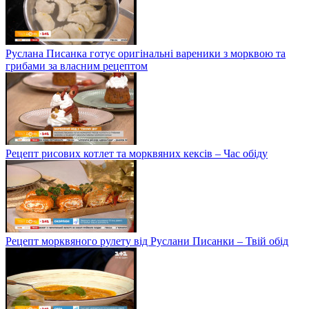
Руслана Писанка готує оригінальні вареники з морквою та
грибами за власним рецептом
Рецепт рисових котлет та морквяних кексів – Час обіду
Рецепт морквяного рулету від Руслани Писанки – Твій обід