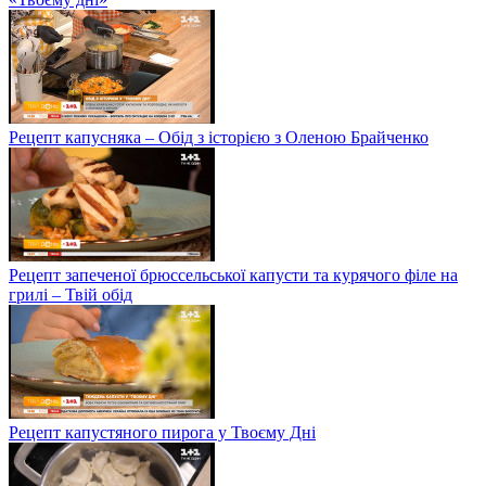
Рецепт капусняка – Обід з історією з Оленою Брайченко
Рецепт запеченої брюссельської капусти та курячого філе на
грилі – Твій обід
Рецепт капустяного пирога у Твоєму Дні