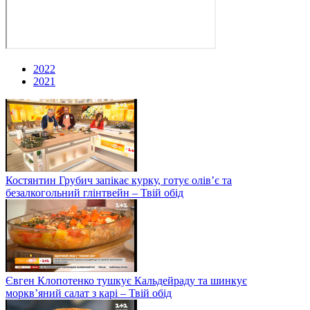
2022
2021
Костянтин Грубич запікає курку, готує олів’є та
безалкогольний глінтвейн – Твій обід
Євген Клопотенко тушкує Кальдейраду та шинкує
моркв’яний салат з карі – Твій обід