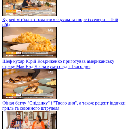
Курячі мітболи з томатним соусом та пюре із селери – Твій
обід
Шеф-кухар Юрій Ковриженко приготував американську
страву Мак Енд Чіз на кухні студії Твого дня
Фінал батлу "Сніданку" і "Твого дня", а також рецепт індички
гриль та сезонного штруделя