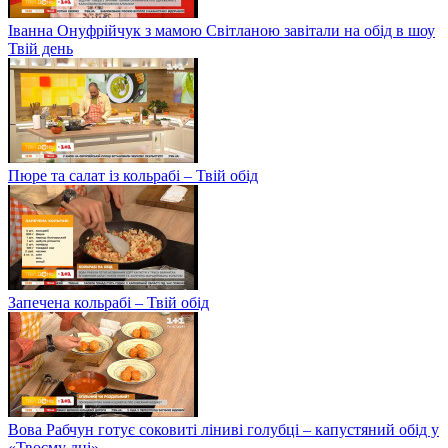
Іванна Онуфрійчук з мамою Світланою завітали на обід в шоу
Твій день
Пюре та салат із кольрабі – Твій обід
Запечена кольрабі – Твій обід
Вова Рабчун готує соковиті ліниві голубці – капустяний обід у
«Твоєму дні»