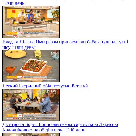
"Твій день"
Влад та Ліліана Ями разом приготували бабагануш на кухні
шоу "Твій день"
Легкий і корисний обід: готуємо Рататуй
Дмитро та Борис Борисови разом з артисткою Ларисою
Кадочніковою на обіді в шоу "Твій день"