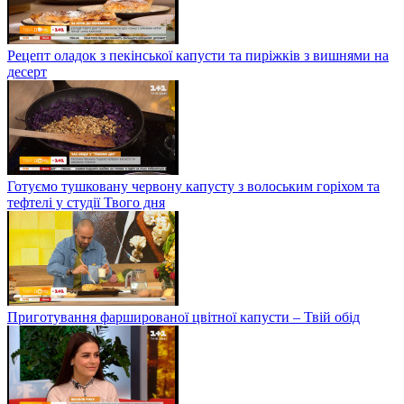
Рецепт оладок з пекінської капусти та пиріжків з вишнями на
десерт
Готуємо тушковану червону капусту з волоським горіхом та
тефтелі у студії Твого дня
Приготування фаршированої цвітної капусти – Твій обід