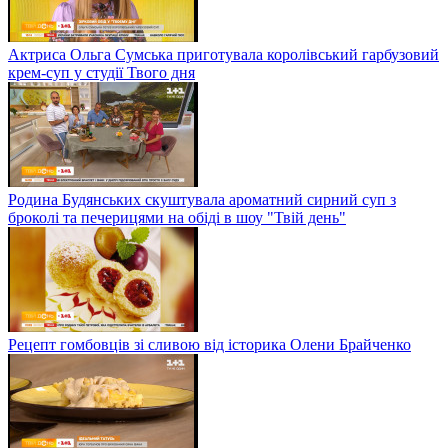
Актриса Ольга Сумська приготувала королівський гарбузовий
крем-суп у студії Твого дня
Родина Будянських скуштувала ароматний сирний суп з
броколі та печерицями на обіді в шоу "Твій день"
Рецепт гомбовців зі сливою від історика Олени Брайченко