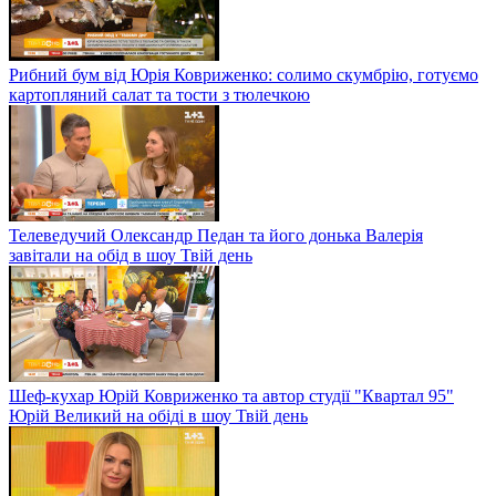
Рибний бум від Юрія Ковриженко: солимо скумбрію, готуємо
картопляний салат та тости з тюлечкою
Телеведучий Олександр Педан та його донька Валерія
завітали на обід в шоу Твій день
Шеф-кухар Юрій Ковриженко та автор студії "Квартал 95"
Юрій Великий на обіді в шоу Твій день