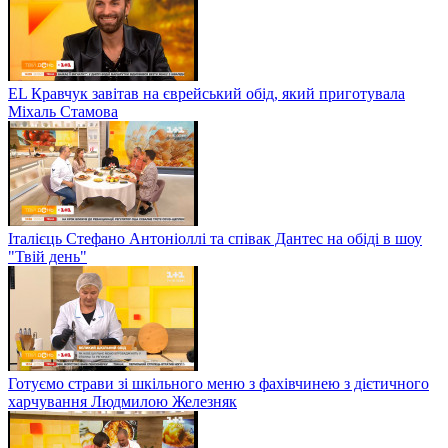
EL Кравчук завітав на єврейський обід, який приготувала
Міхаль Стамова
Італієць Стефано Антоніоллі та співак Дантес на обіді в шоу
"Твій день"
Готуємо страви зі шкільного меню з фахівчинею з дієтичного
харчування Людмилою Железняк