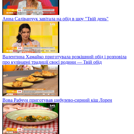
Анна Саліванчук завітала на обід в шоу "Твій день"
Валентина Хамайко приготувала розкішний обід і розповіла
про кулінарні традиції своєї родини — Твій обід
Вова Рабчун приготував цибулево-сирний кіш Лорен