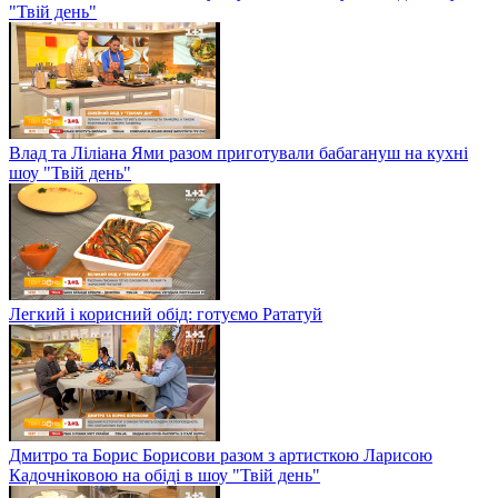
"Твій день"
Влад та Ліліана Ями разом приготували бабагануш на кухні
шоу "Твій день"
Легкий і корисний обід: готуємо Рататуй
Дмитро та Борис Борисови разом з артисткою Ларисою
Кадочніковою на обіді в шоу "Твій день"