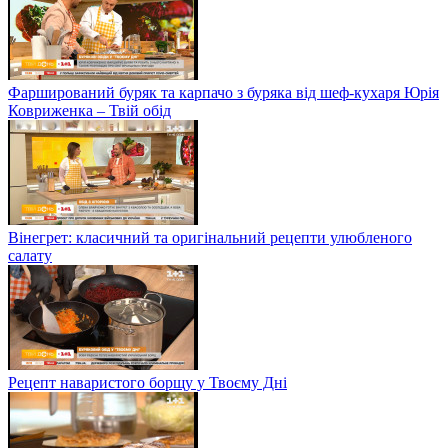
Фарширований буряк та карпачо з буряка від шеф-кухаря Юрія
Ковриженка – Твій обід
Вінегрет: класичний та оригінальний рецепти улюбленого
салату
Рецепт наваристого борщу у Твоєму Дні