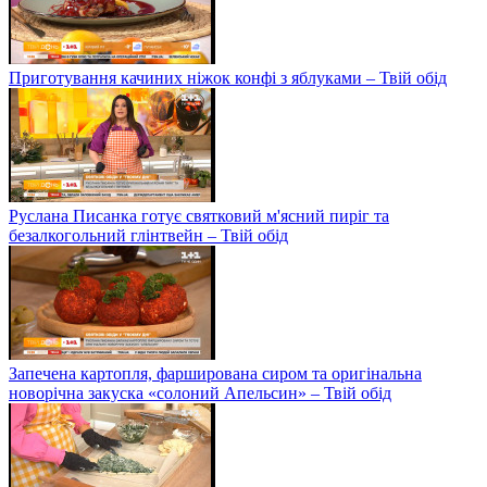
Приготування качиних ніжок конфі з яблуками – Твій обід
Руслана Писанка готує святковий м'ясний пиріг та
безалкогольний глінтвейн – Твій обід
Запечена картопля, фарширована сиром та оригінальна
новорічна закуска «солоний Апельсин» – Твій обід