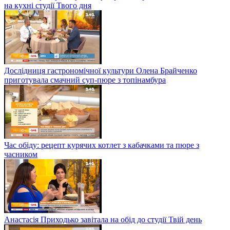
на кухні студії Твого дня
Дослідниця гастрономічної культури Олена Брайченко
приготувала смачний суп-пюре з топінамбура
Час обіду: рецепт курячих котлет з кабачками та пюре з
часником
Анастасія Приходько завітала на обід до студії Твій день