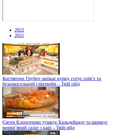
2022
2021
Костянтин Грубич запікає курку, готує олів’є та
безалкогольний глінтвейн – Твій обід
Євген Клопотенко тушкує Кальдейраду та шинкує
моркв’яний салат з карі – Твій обід