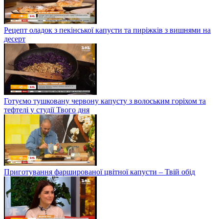
Рецепт оладок з пекінської капусти та пиріжків з вишнями на
десерт
Готуємо тушковану червону капусту з волоським горіхом та
тефтелі у студії Твого дня
Приготування фаршированої цвітної капусти – Твій обід