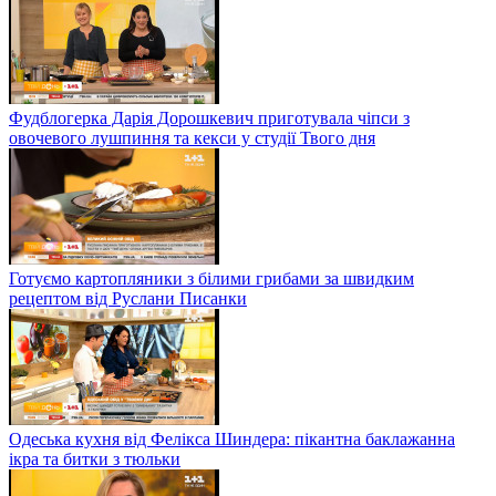
Фудблогерка Дарія Дорошкевич приготувала чіпси з
овочевого лушпиння та кекси у студії Твого дня
Готуємо картопляники з білими грибами за швидким
рецептом від Руслани Писанки
Одеська кухня від Фелікса Шиндера: пікантна баклажанна
ікра та битки з тюльки