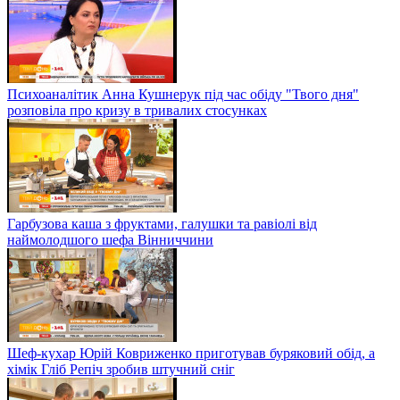
Психоаналітик Анна Кушнерук під час обіду "Твого дня"
розповіла про кризу в тривалих стосунках
Гарбузова каша з фруктами, галушки та равіолі від
наймолодшого шефа Вінниччини
Шеф-кухар Юрій Ковриженко приготував буряковий обід, а
хімік Гліб Репіч зробив штучний сніг