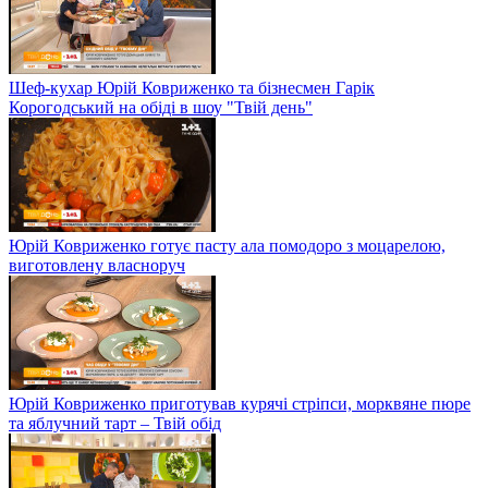
Шеф-кухар Юрій Ковриженко та бізнесмен Гарік
Корогодський на обіді в шоу "Твій день"
Юрій Ковриженко готує пасту ала помодоро з моцарелою,
виготовлену власноруч
Юрій Ковриженко приготував курячі стріпси, морквяне пюре
та яблучний тарт – Твій обід