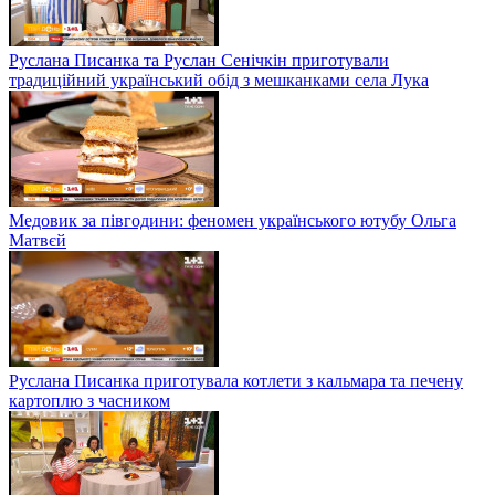
Руслана Писанка та Руслан Сенічкін приготували
традиційний український обід з мешканками села Лука
Медовик за півгодини: феномен українського ютубу Ольга
Матвєй
Руслана Писанка приготувала котлети з кальмара та печену
картоплю з часником