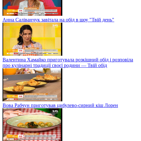
Анна Саліванчук завітала на обід в шоу "Твій день"
Валентина Хамайко приготувала розкішний обід і розповіла
про кулінарні традиції своєї родини — Твій обід
Вова Рабчун приготував цибулево-сирний кіш Лорен