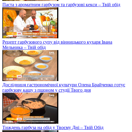
Паста з ароматним гарбузом та гарбузові кекси – Твій обід
Рецепт гарбузового супу від вінницького кухаря Івана
Мельника – Твій обід
Дослідниця гастрономічної культури Олена Брайченко готує
гарбузову кашу з пшоном у студії Твого дня
Тиждень гарбуза на обід у Твоєму Дні – Твій Обід