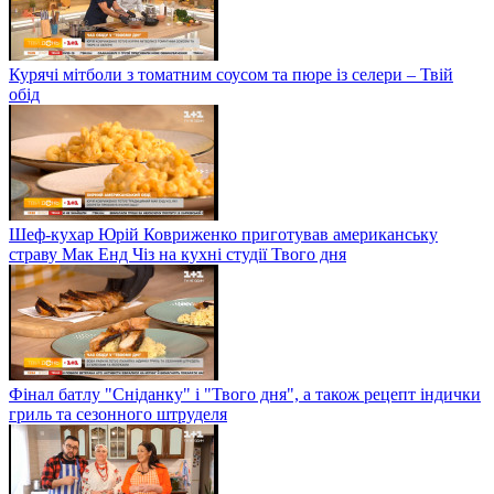
Курячі мітболи з томатним соусом та пюре із селери – Твій
обід
Шеф-кухар Юрій Ковриженко приготував американську
страву Мак Енд Чіз на кухні студії Твого дня
Фінал батлу "Сніданку" і "Твого дня", а також рецепт індички
гриль та сезонного штруделя