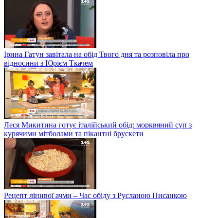
Ірина Гатун завітала на обід Твого дня та розповіла про
відносини з Юрієм Ткачем
Леся Микитина готує італійський обід: морквяний суп з
курячими мітболами та пікантні брускети
Рецепт лінивої ачми – Час обіду з Русланою Писанкою