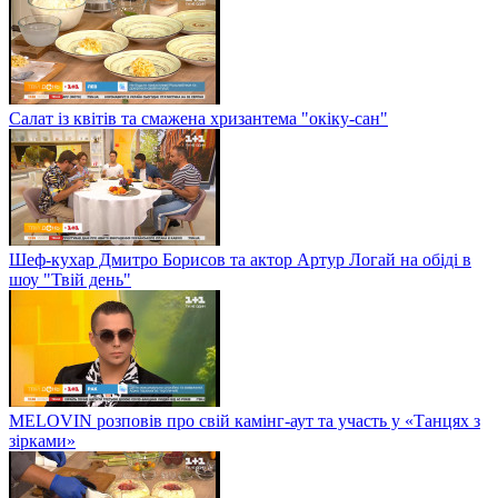
Салат із квітів та смажена хризантема "окіку-сан"
Шеф-кухар Дмитро Борисов та актор Артур Логай на обіді в
шоу "Твій день"
MELOVIN розповів про свій камінг-аут та участь у «Танцях з
зірками»