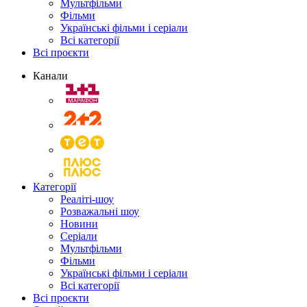
Мультфільми
Фільми
Українські фільми і серіали
Всі категорії
Всі проєкти
Канали
Категорії
Реаліті-шоу
Розважальні шоу
Новини
Серіали
Мультфільми
Фільми
Українські фільми і серіали
Всі категорії
Всі проєкти