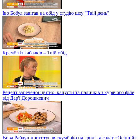
Іво Бобул завітав на обід у студію шоу "Твій день"
Крамбл із кабачків – Твій обід
Рецепт запеченої цвітної капусти та паличків з курячого філе
від Дар'ї Дорошкевич
Вова Рабчун приготував скумбрію на грилі та салат «Осінній»