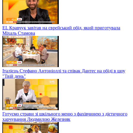
EL Кравчук завітав на єврейський обід, який приготувала
Міхаль Стамова
Італієць Стефано Антоніоллі та співак Дантес на обіді в шоу
"Твій день"
Готуємо страви зі шкільного меню з фахівчинею з дієтичного
харчування Людмилою Железняк