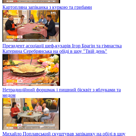
Картопляна запіканка з куркою та грибами
Президент асоціації шеф-кухарів Ігор Брагін та гімнастка
Катерина Серебрянська на обіді в шоу "Твій день"
Нетрадиційний форшмак і пишний бісквіт з яблуками та
медом
Михайло Поплавський скуштував запіканку на обіді в шоу