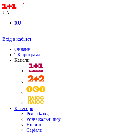
UA
RU
Вхід в кабінет
Онлайн
ТБ програма
Канали
Категорії
Реаліті-шоу
Розважальні шоу
Новини
Серіали