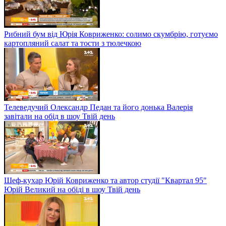
Рибний бум від Юрія Ковриженко: солимо скумбрію, готуємо
картопляний салат та тости з тюлечкою
Телеведучий Олександр Педан та його донька Валерія
завітали на обід в шоу Твій день
Шеф-кухар Юрій Ковриженко та автор студії "Квартал 95"
Юрій Великий на обіді в шоу Твій день