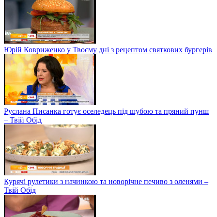
Юрій Ковриженко у Твоєму дні з рецептом святкових бургерів
Руслана Писанка готує оселедець під шубою та пряний пунш
– Твій Обід
Курячі рулетики з начинкою та новорічне печиво з оленями –
Твій Обід