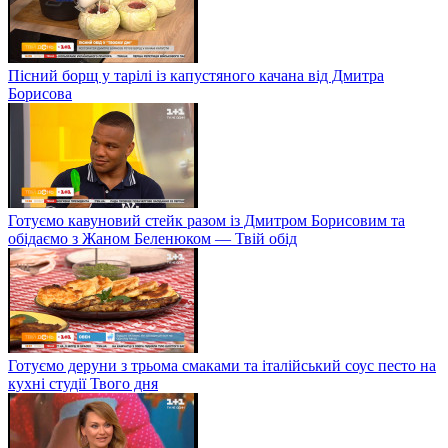
Пісний борщ у тарілі із капустяного качана від Дмитра
Борисова
Готуємо кавуновий стейк разом із Дмитром Борисовим та
обідаємо з Жаном Беленюком — Твій обід
Готуємо деруни з трьома смаками та італійський соус песто на
кухні студії Твого дня