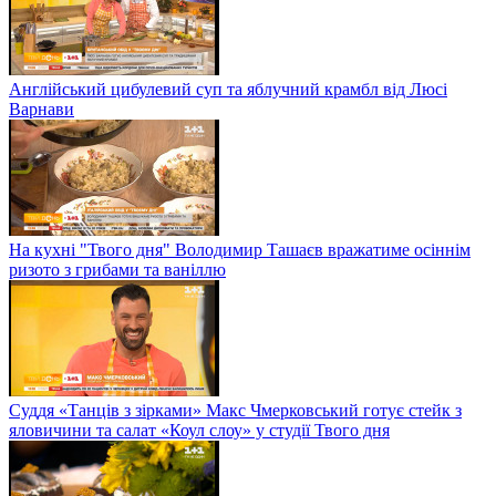
Англійський цибулевий суп та яблучний крамбл від Люсі
Варнави
На кухні "Твого дня" Володимир Ташаєв вражатиме осіннім
ризото з грибами та ваніллю
Суддя «Танців з зірками» Макс Чмерковський готує стейк з
яловичини та салат «Коул слоу» у студії Твого дня