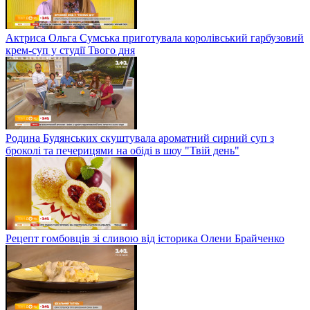
Актриса Ольга Сумська приготувала королівський гарбузовий
крем-суп у студії Твого дня
Родина Будянських скуштувала ароматний сирний суп з
броколі та печерицями на обіді в шоу "Твій день"
Рецепт гомбовців зі сливою від історика Олени Брайченко