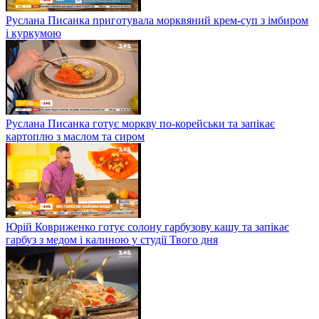
Руслана Писанка приготувала морквяний крем-суп з імбиром
і куркумою
Руслана Писанка готує моркву по-корейськи та запікає
картоплю з маслом та сиром
Юрій Ковриженко готує солону гарбузову кашу та запікає
гарбуз з медом і калиною у студії Твого дня