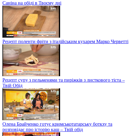
Саніна на обіді в Твоєму дні
Рецепт поленти фріти з італійським кухарем Марко Черветті
Рецепт супу з пельменями та пиріжків з листкового тіста –
Твій Обід
Олена Брайченко готує кримськотатарську боткху та
розповідає про історію каш – Твій обід