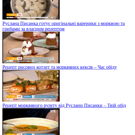
Руслана Писанка готує оригінальні вареники з морквою та
грибами за власним рецептом
Рецепт рисових котлет та морквяних кексів – Час обіду
Рецепт морквяного рулету від Руслани Писанки – Твій обід