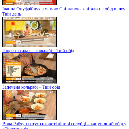
Іванна Онуфрійчук з мамою Світланою завітали на обід в шоу
Твій день
Пюре та салат із кольрабі – Твій обід
Запечена кольрабі – Твій обід
Вова Рабчун готує соковиті ліниві голубці – капустяний обід у
«Твоєму дні»