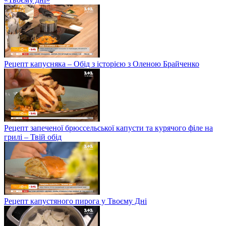
Рецепт капусняка – Обід з історією з Оленою Брайченко
Рецепт запеченої брюссельської капусти та курячого філе на
грилі – Твій обід
Рецепт капустяного пирога у Твоєму Дні