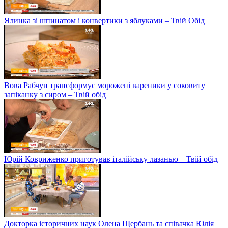
Ялинка зі шпинатом і конвертики з яблуками – Твій Обід
Вова Рабчун трансформує морожені вареники у соковиту
запіканку з сиром – Твій обід
Юрій Ковриженко приготував італійську лазанью – Твій обід
Докторка історичних наук Олена Щербань та співачка Юлія