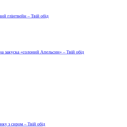
ий глінтвейн – Твій обід
на закуска «солоний Апельсин» – Твій обід
ку з сиром – Твій обід