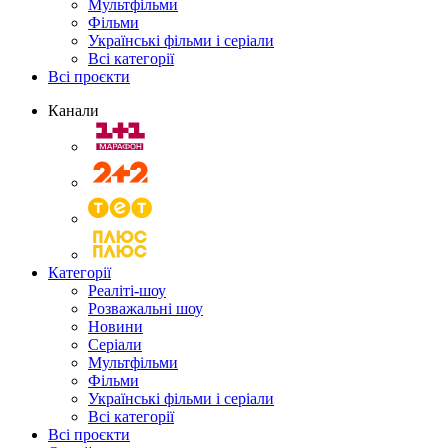
Мультфільми
Фільми
Українські фільми і серіали
Всі категорії
Всі проєкти
Канали
Категорії
Реаліті-шоу
Розважальні шоу
Новини
Серіали
Мультфільми
Фільми
Українські фільми і серіали
Всі категорії
Всі проєкти