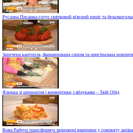
Руслана Писанка готує святковий м'ясний пиріг та безалкогольн
Запечена картопля, фарширована сиром та оригінальна новоріч
Ялинка зі шпинатом і конвертики з яблуками – Твій Обід
Вова Рабчун трансформує морожені вареники у соковиту запікан