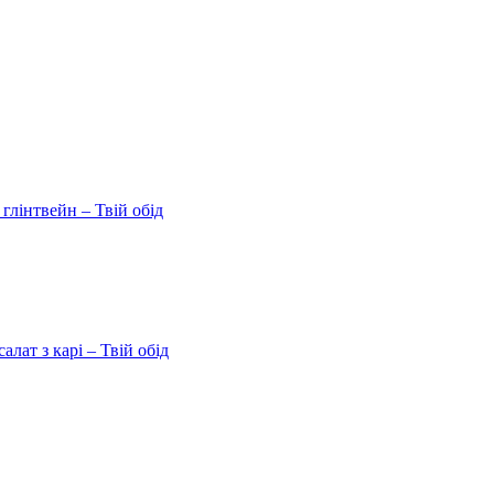
 глінтвейн – Твій обід
ат з карі – Твій обід