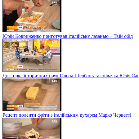
Юрій Ковриженко приготував італійську лазанью – Твій обід
Докторка історичних наук Олена Щербань та співачка Юлія Сані
Рецепт поленти фріти з італійським кухарем Марко Черветті