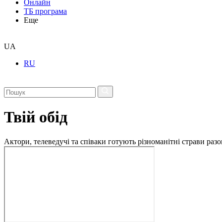
Онлайн
ТБ програма
Еще
UA
RU
Твій обід
Актори, телеведучі та співаки готують різноманітні страви разо