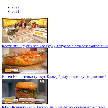
2022
2021
Костянтин Грубич запікає курку, готує олів’є та безалкогольний
Євген Клопотенко тушкує Кальдейраду та шинкує моркв’яний сал
Юрій Ковриженко у Твоєму дні з рецептом святкових бургерів