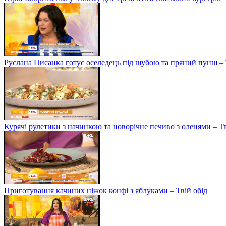
Руслана Писанка готує оселедець під шубою та пряний пунш – 
Курячі рулетики з начинкою та новорічне печиво з оленями – Т
Приготування качиних ніжок конфі з яблуками – Твій обід