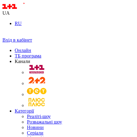
UA
RU
Вхід в кабінет
Онлайн
ТБ програма
Канали
Категорії
Реаліті-шоу
Розважальні шоу
Новини
Серіали