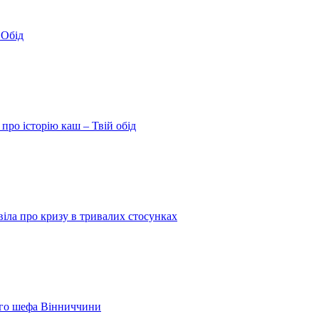
 Обід
про історію каш – Твій обід
іла про кризу в тривалих стосунках
шого шефа Вінниччини