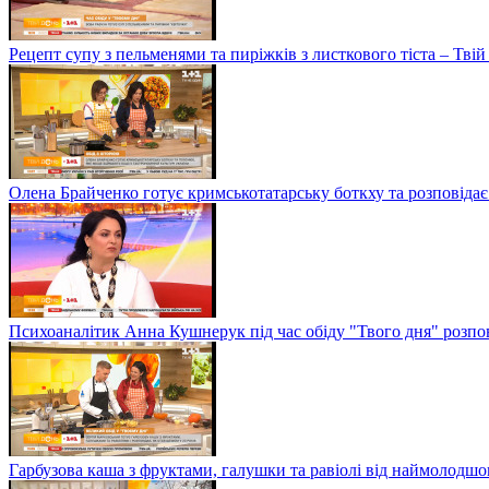
Рецепт супу з пельменями та пиріжків з листкового тіста – Твій
Олена Брайченко готує кримськотатарську боткху та розповідає 
Психоаналітик Анна Кушнерук під час обіду "Твого дня" розпов
Гарбузова каша з фруктами, галушки та равіолі від наймолод